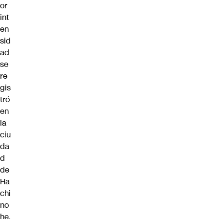
or
int
en
sid
ad
se
re
gis
tró
en
la
ciu
da
d
de
Ha
chi
no
he,