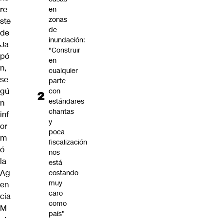
re
en
zonas
ste
de
de
inundación:
Ja
"Construir
pó
en
n,
cualquier
se
parte
gú
con
estándares
n
chantas
inf
y
or
poca
m
fiscalización
ó
nos
la
está
Ag
costando
muy
en
caro
cia
como
M
país"