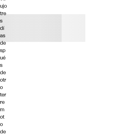
ujo
tre
s
dí
as
de
sp
ué
s
de
otr
o
ter
re
m
ot
o
de