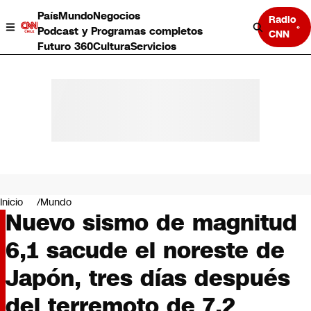
País
Mundo
Negocios
Radio
Podcast y Programas completos
CNN
Futuro 360
Cultura
Servicios
País
Mundo
Negocios
Inicio
Mundo
Nuevo sismo de magnitud
Deportes
Programas completos
6,1 sacude el noreste de
Cultura
Servicios
Japón, tres días después
Bits
CNN Data
del terremoto de 7,2
CNN tiempo