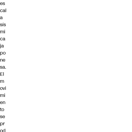
es
cal
a
sís
mi
ca
ja
po
ne
sa.
El
m
ovi
mi
en
to
se
pr
od