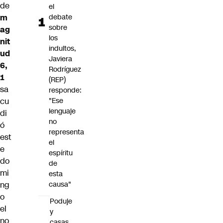
de
el
m
debate
sobre
ag
los
nit
indultos,
ud
Javiera
6,
Rodríguez
1
(REP)
sa
responde:
cu
"Ese
lenguaje
di
no
ó
representa
est
el
e
espíritu
do
de
mi
esta
ng
causa"
o
Poduje
el
y
no
casas