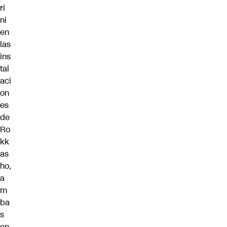
ri
ni
en
las
ins
tal
aci
on
es
de
Ro
kk
as
ho,
a
m
ba
s
en