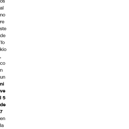
os
al
no
re
ste
de
To
kio
,
co
n
un
ni
ve
l 5
de
7
en
la