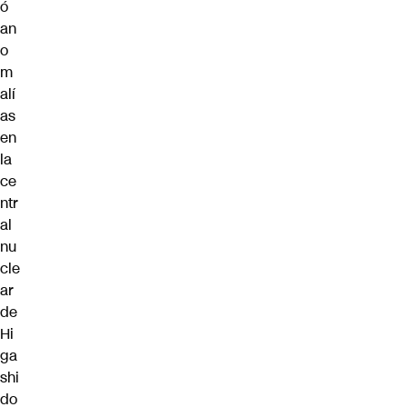
ó
an
o
m
alí
as
en
la
ce
ntr
al
nu
cle
ar
de
Hi
ga
shi
do