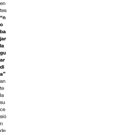
en
tes
“n
o
ba
jar
la
gu
ar
di
a”
an
te
la
su
ce
sió
n
de