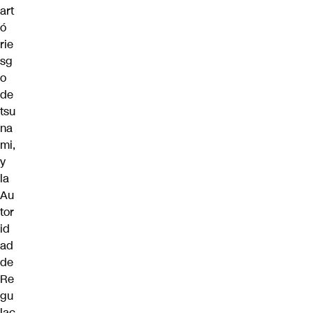
art
ó
rie
sg
o
de
tsu
na
mi,
y
la
Au
tor
id
ad
de
Re
gu
lac