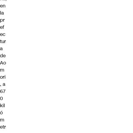
en
la
pr
ef
ec
tur
a
de
Ao
m
ori
, a
67
0
kil
ó
m
etr