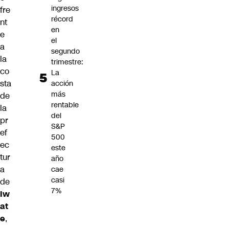
ingresos
fre
récord
nt
en
e
el
a
segundo
la
trimestre:
co
La
sta
acción
más
de
rentable
la
del
pr
S&P
ef
500
ec
este
tur
año
a
cae
casi
de
7%
Iw
at
e
,