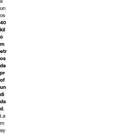
a
un
os
40
kil
ó
m
etr
os
de
pr
of
un
di
da
d
.
La
m
ay