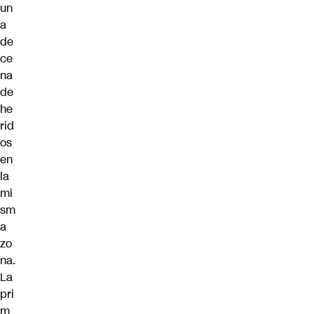
un
a
de
ce
na
de
he
rid
os
en
la
mi
sm
a
zo
na.
La
pri
m