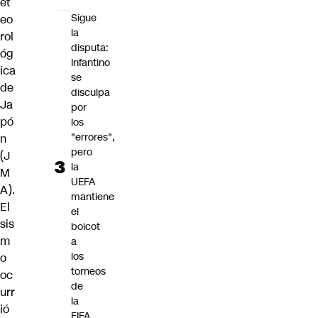
et
Sigue
eo
la
rol
disputa:
óg
Infantino
ica
se
de
disculpa
Ja
por
pó
los
"errores",
n
pero
(J
la
M
UEFA
A).
mantiene
El
el
sis
boicot
m
a
los
o
torneos
oc
de
urr
la
ió
FIFA