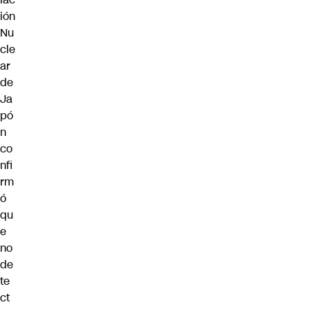
ión
Nu
cle
ar
de
Ja
pó
n
co
nfi
rm
ó
qu
e
no
de
te
ct