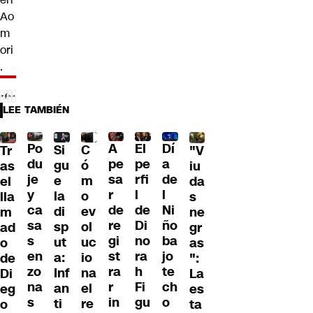
Ao
m
ori
.
LEE TAMBIÉN
Po
A
El
Dí
C
Si
Tr
"V
du
pe
pe
a
ó
gu
as
iu
je
sa
rfi
de
m
e
el
da
y
r
l
l
o
la
lla
s
ca
de
de
Ni
ev
di
m
ne
sa
re
Di
ño
ol
sp
ad
gr
s
gi
no
ba
uc
ut
o
as
en
st
ra
jo
io
a:
de
":
zo
ra
h
te
na
Inf
Di
La
na
r
Fi
ch
el
an
eg
es
s
in
gu
o
re
ti
o
ta