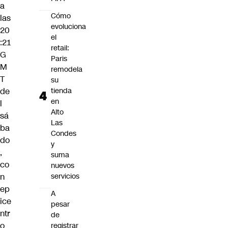
a
Cómo
las
evoluciona
20
el
:21
retail:
G
Paris
M
remodela
T
su
de
tienda
en
l
Alto
sá
Las
ba
Condes
do
y
,
suma
co
nuevos
n
servicios
ep
A
ice
pesar
ntr
de
o
registrar