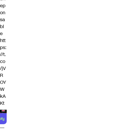
ep
on
sa
bl
e
htt
ps:
//t.
co
/jV
R
OY
W
kA
Kt
—