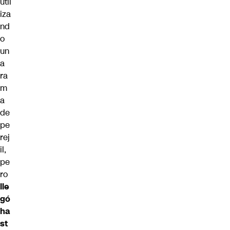
util
iza
nd
o
un
a
ra
m
a
de
pe
rej
il,
pe
ro
lle
gó
ha
st