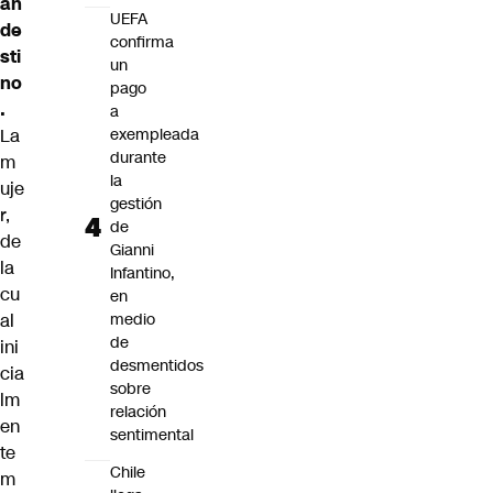
an
UEFA
de
confirma
sti
un
no
pago
.
a
La
exempleada
durante
m
la
uje
gestión
r,
de
de
Gianni
la
Infantino,
cu
en
al
medio
de
ini
desmentidos
cia
sobre
lm
relación
en
sentimental
te
Chile
m