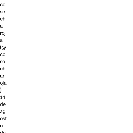
co
se
ch
a
roj
a
(@
co
se
ch
ar
oja
)
14
de
ag
ost
o
de