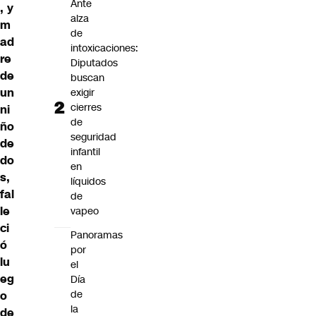
Ante
, y
alza
m
de
ad
intoxicaciones:
re
Diputados
de
buscan
un
exigir
cierres
ni
de
ño
seguridad
de
infantil
do
en
s,
líquidos
fal
de
le
vapeo
ci
Panoramas
ó
por
lu
el
eg
Día
de
o
la
de