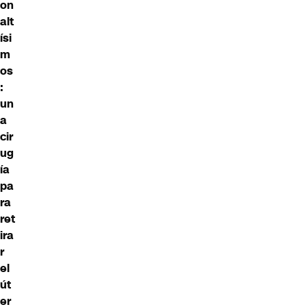
on
alt
ísi
m
os
:
un
a
cir
ug
ía
pa
ra
ret
ira
r
el
út
er