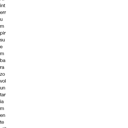
int
err
u
m
pir
su
e
m
ba
ra
zo
vol
un
tar
ia
m
en
te