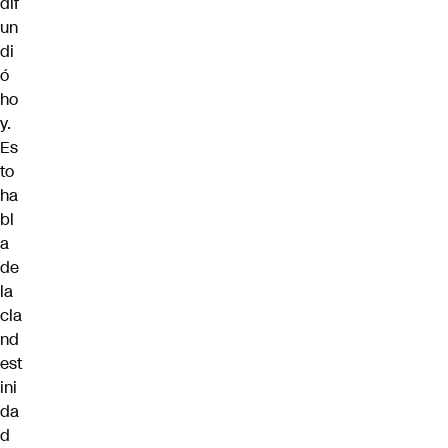
dif
un
di
ó
ho
y.
Es
to
ha
bl
a
de
la
cla
nd
est
ini
da
d