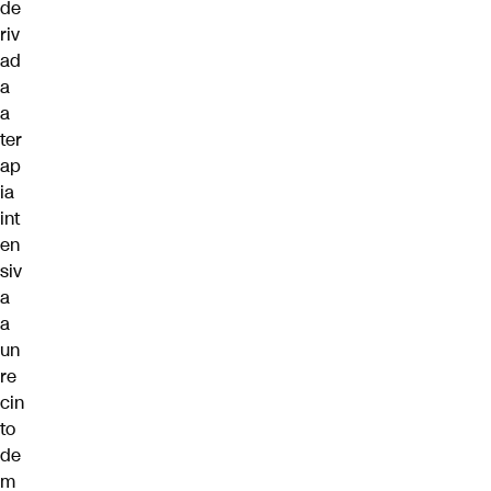
de
riv
ad
a
a
ter
ap
ia
int
en
siv
a
a
un
re
cin
to
de
m