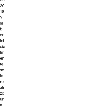
20
18
Y
si
bi
en
ini
cia
lm
en
te
se
le
re
ali
zó
un
a