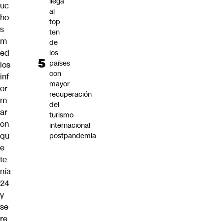
llega
uc
al
ho
top
s
ten
m
de
ed
los
países
ios
con
inf
mayor
or
recuperación
m
del
ar
turismo
on
internacional
qu
postpandemia
e
te
nía
24
y
se
re