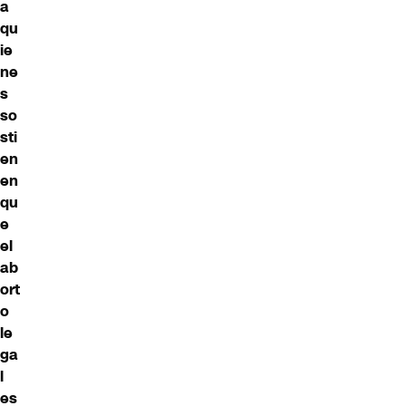
a
qu
ie
ne
s
so
sti
en
en
qu
e
el
ab
ort
o
le
ga
l
es