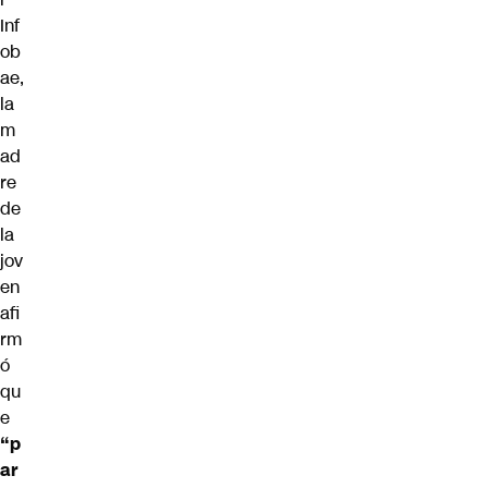
Inf
ob
ae,
la
m
ad
re
de
la
jov
en
afi
rm
ó
qu
e
“p
ar