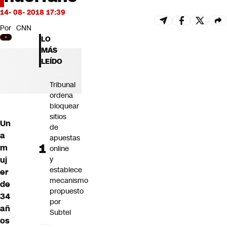
Futuro 360
14- 08- 2018 17:39
Opinión
Por
CNN
LO
MÁS
LEÍDO
Tribunal
ordena
bloquear
sitios
Un
de
a
apuestas
m
online
uj
y
establece
er
mecanismo
de
propuesto
34
por
añ
Subtel
os