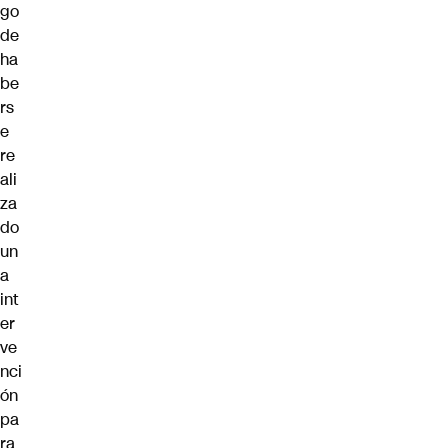
go
de
ha
be
rs
e
re
ali
za
do
un
a
int
er
ve
nci
ón
pa
ra