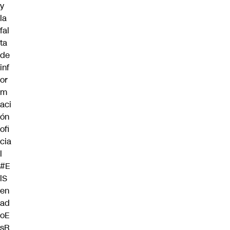
y
la
fal
ta
de
inf
or
m
aci
ón
ofi
cia
l
#E
lS
en
ad
oE
sR