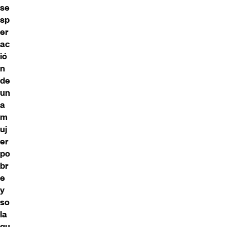
se
sp
er
ac
ió
n
de
un
a
m
uj
er
po
br
e
y
so
la
qu