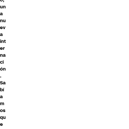
un
a
nu
ev
a
int
er
na
ci
ón
.
Sa
bí
a
m
os
qu
e