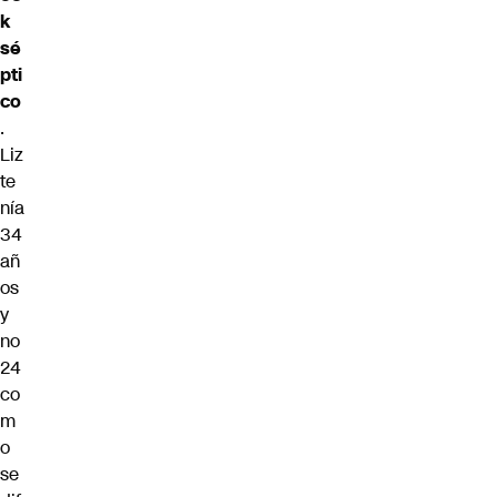
k
sé
pti
co
.
Liz
te
nía
34
añ
os
y
no
24
co
m
o
se