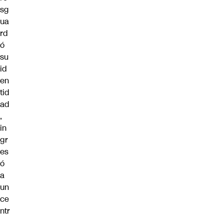
sg
ua
rd
ó
su
id
en
tid
ad
,
in
gr
es
ó
a
un
ce
ntr