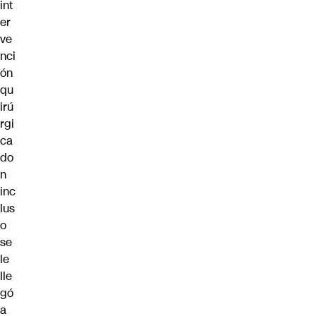
int
er
ve
nci
ón
qu
irú
rgi
ca
do
n
inc
lus
o
se
le
lle
gó
a