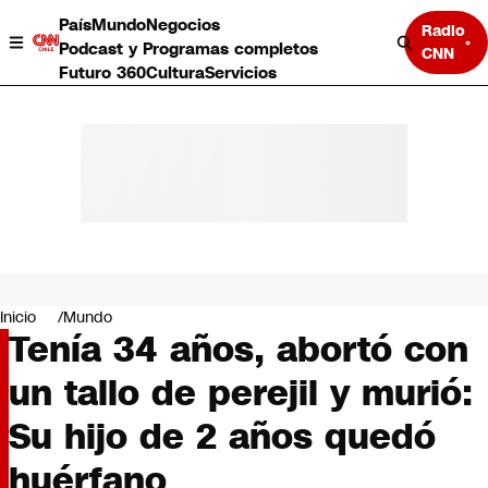
País
Mundo
Negocios
Radio
Podcast y Programas completos
CNN
Futuro 360
Cultura
Servicios
País
Mundo
Negocios
Inicio
Mundo
Tenía 34 años, abortó con
Deportes
Programas completos
un tallo de perejil y murió:
Cultura
Servicios
Su hijo de 2 años quedó
Bits
CNN Data
huérfano
CNN tiempo