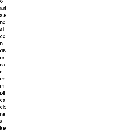
o
asi
ste
nci
al
co
n
div
er
sa
s
co
m
pli
ca
cio
ne
s
lue