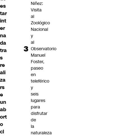
Niñez:
es
Visita
tar
al
int
Zoológico
er
Nacional
na
y
al
da
Observatorio
tra
Manuel
s
Foster,
re
paseo
ali
en
za
teleférico
rs
y
seis
e
lugares
un
para
ab
disfrutar
ort
de
o
la
cl
naturaleza