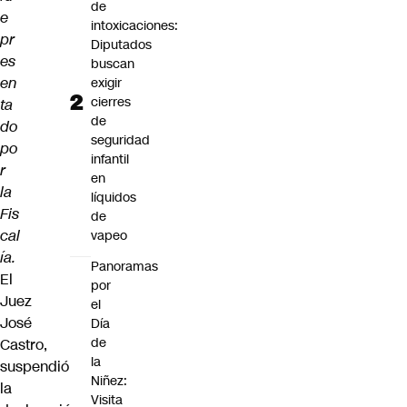
de
e
intoxicaciones:
pr
Diputados
es
buscan
en
exigir
cierres
ta
de
do
seguridad
po
infantil
r
en
la
líquidos
Fis
de
cal
vapeo
ía.
Panoramas
El
por
Juez
el
José
Día
de
Castro,
la
suspendió
Niñez:
la
Visita