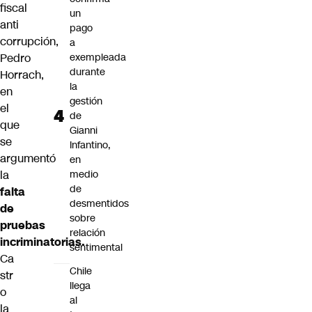
fiscal
un
anti
pago
corrupción,
a
Pedro
exempleada
durante
Horrach,
la
en
gestión
el
de
que
Gianni
se
Infantino,
argumentó
en
la
medio
de
falta
desmentidos
de
sobre
pruebas
relación
incriminatorias.
sentimental
Ca
Chile
str
llega
o
al
la