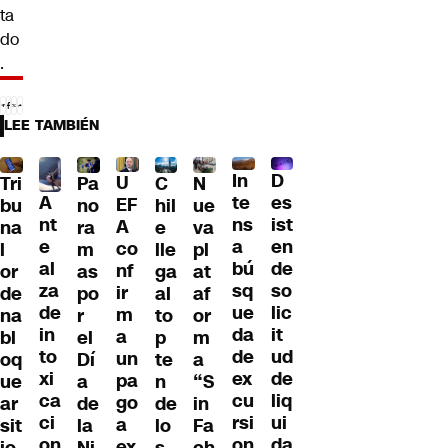
ta
do
.
LEE TAMBIÉN
D
In
U
Tri
Pa
C
N
A
es
te
EF
bu
no
hil
ue
nt
ist
ns
A
na
ra
e
va
e
en
a
co
l
m
lle
pl
al
de
bú
nf
or
as
ga
at
za
so
sq
ir
de
po
al
af
de
lic
ue
m
na
r
to
or
in
it
da
a
bl
el
p
m
to
ud
de
un
oq
Dí
te
a
xi
de
ex
pa
ue
a
n
“S
ca
liq
cu
go
ar
de
de
in
ci
ui
rsi
a
sit
la
lo
Fa
on
da
on
ex
io
Ni
s
ch