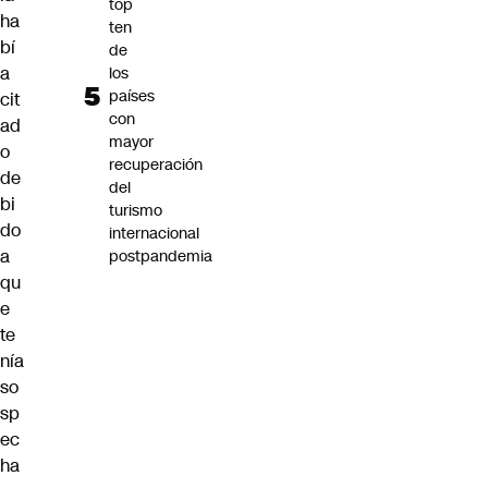
top
ha
ten
bí
de
a
los
países
cit
con
ad
mayor
o
recuperación
de
del
bi
turismo
do
internacional
a
postpandemia
qu
e
te
nía
so
sp
ec
ha