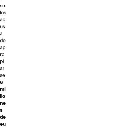
se
les
ac
us
a
de
ap
ro
pi
ar
se
6
mi
llo
ne
s
de
eu