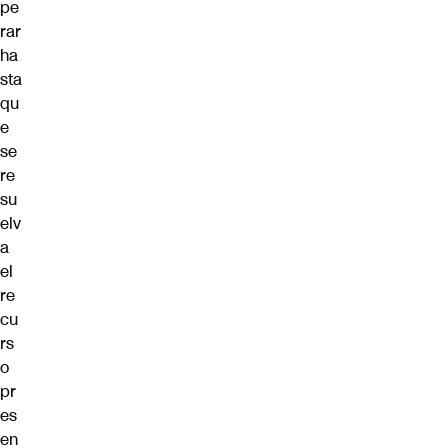
pe
rar
ha
sta
qu
e
se
re
su
elv
a
el
re
cu
rs
o
pr
es
en