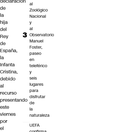
declaración
al
de
Zoológico
la
Nacional
hija
y
al
del
Observatorio
Rey
Manuel
de
Foster,
España,
paseo
la
en
Infanta
teleférico
Cristina,
y
seis
debido
lugares
al
para
recurso
disfrutar
presentando
de
este
la
viernes
naturaleza
por
UEFA
el
confirma