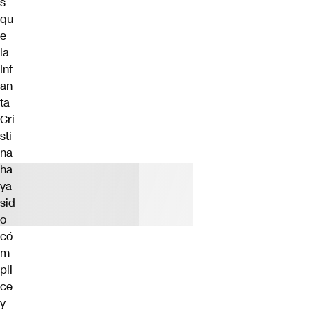
s
qu
e
la
Inf
an
ta
Cri
sti
na
ha
ya
sid
o
có
m
pli
ce
y