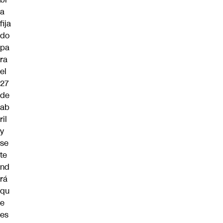
a
fija
do
pa
ra
el
27
de
ab
ril
y
se
te
nd
rá
qu
e
es