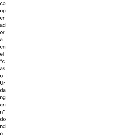
co
op
er
ad
or
a
en
el
“c
as
o
Ur
da
ng
arí
n”
do
nd
e