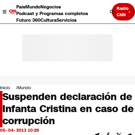
País
Mundo
Negocios
Radio
Podcast y Programas completos
CNN
Futuro 360
Cultura
Servicios
País
Mundo
Negocios
Inicio
Mundo
Suspenden declaración de
Deportes
Programas completos
Infanta Cristina en caso de
Cultura
Servicios
corrupción
Bits
CNN Data
05- 04- 2013 10:26
CNN tiempo