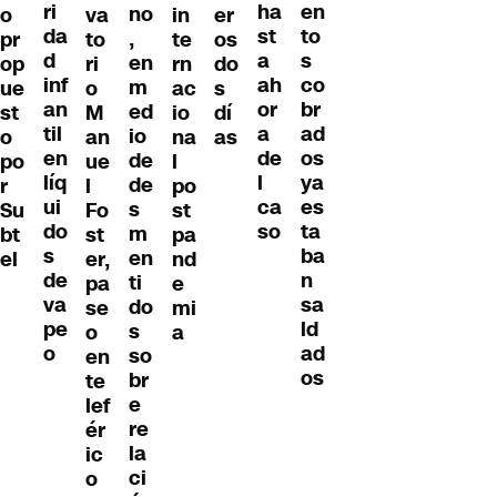
ri
en
ha
no
o
va
in
er
da
to
st
,
pr
to
te
os
d
s
a
en
op
ri
rn
do
inf
co
ah
m
ue
o
ac
s
an
br
or
ed
st
M
io
dí
til
ad
a
io
o
an
na
as
en
os
de
de
po
ue
l
líq
ya
l
de
r
l
po
ui
es
ca
s
Su
Fo
st
do
ta
so
m
bt
st
pa
s
ba
en
el
er,
nd
de
n
ti
pa
e
va
sa
do
se
mi
pe
ld
s
o
a
o
ad
so
en
os
br
te
e
lef
re
ér
la
ic
ci
o