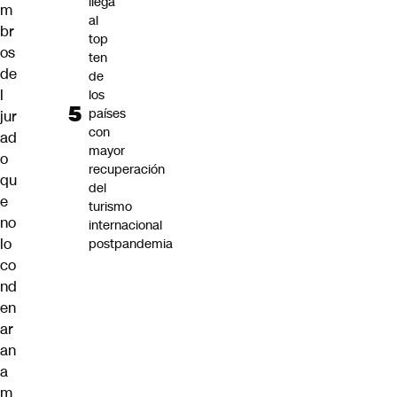
llega
m
al
br
top
os
ten
de
de
l
los
países
jur
con
ad
mayor
o
recuperación
qu
del
e
turismo
no
internacional
lo
postpandemia
co
nd
en
ar
an
a
m