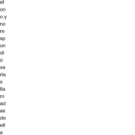
éf
on
o y
no
re
sp
on
di
ó
va
ria
s
lla
m
ad
as
de
ell
a