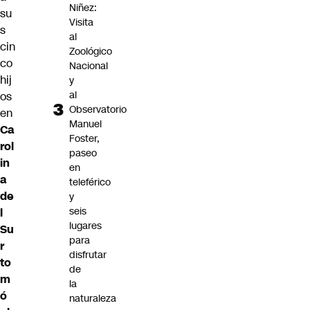
Niñez:
su
Visita
s
al
cin
Zoológico
co
Nacional
hij
y
al
os
Observatorio
en
Manuel
Ca
Foster,
rol
paseo
in
en
a
teleférico
de
y
seis
l
lugares
Su
para
r
disfrutar
to
de
m
la
ó
naturaleza