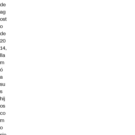
de
ag
ost
o
de
20
14,
lla
m
ó
a
su
s
hij
os
co
m
o
sie