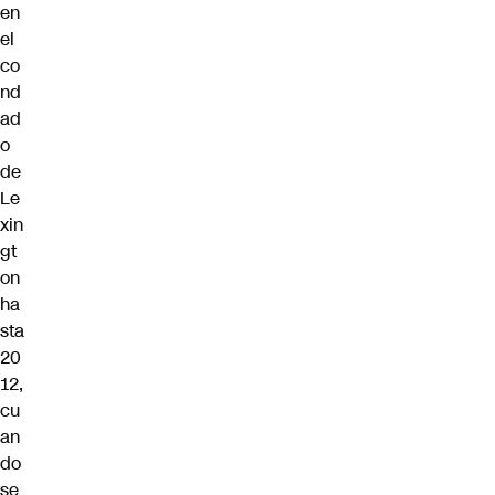
en
el
co
nd
ad
o
de
Le
xin
gt
on
ha
sta
20
12,
cu
an
do
se