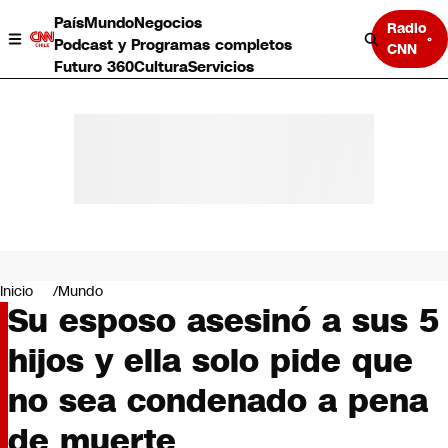
País
Mundo
Negocios
Radio
Podcast y Programas completos
CNN
Futuro 360
Cultura
Servicios
País
Mundo
Negocios
Inicio
Mundo
Su esposo asesinó a sus 5
Deportes
Programas completos
hijos y ella solo pide que
Cultura
Servicios
no sea condenado a pena
Bits
CNN Data
de muerte
CNN tiempo