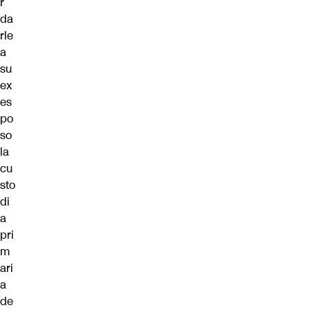
r
da
rle
a
su
ex
es
po
so
la
cu
sto
di
a
pri
m
ari
a
de