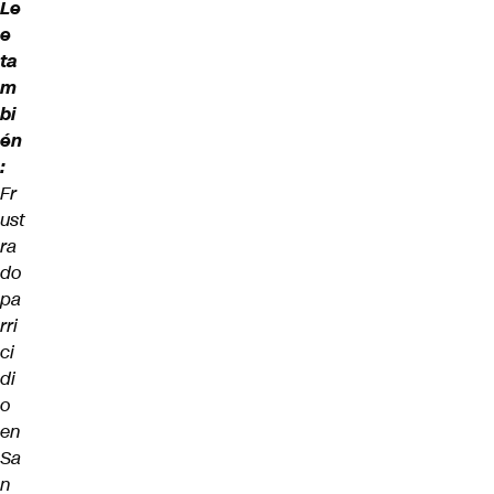
Le
e
ta
m
bi
én
:
Fr
ust
ra
do
pa
rri
ci
di
o
en
Sa
n