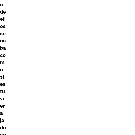
o
de
ell
os
so
na
ba
co
m
o
si
es
tu
vi
er
a
ja
de
an