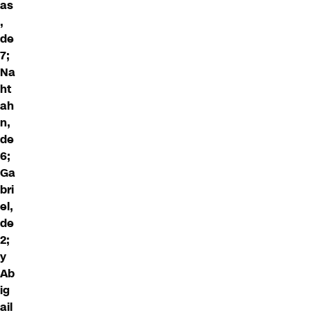
as
,
de
7;
Na
ht
ah
n,
de
6;
Ga
bri
el,
de
2;
y
Ab
ig
ail