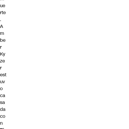
ue
rte
.
A
m
be
r
Ky
ze
r
est
uv
o
ca
sa
da
co
n