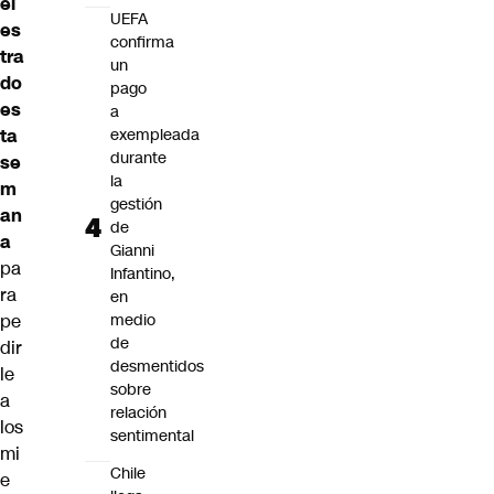
el
UEFA
es
confirma
tra
un
do
pago
es
a
ta
exempleada
durante
se
la
m
gestión
an
de
a
Gianni
pa
Infantino,
ra
en
pe
medio
de
dir
desmentidos
le
sobre
a
relación
los
sentimental
mi
Chile
e