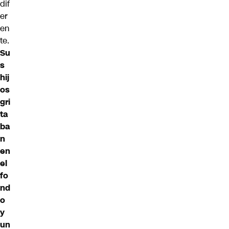
dif
er
en
te.
Su
s
hij
os
gri
ta
ba
n
en
el
fo
nd
o
y
un