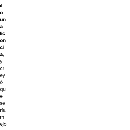
il
o
un
a
lic
en
ci
a
,
y
cr
ey
ó
qu
e
se
ría
m
ejo