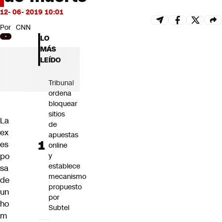
Futuro 360
12- 06- 2019 10:01
Opinión
Por
CNN
LO
MÁS
LEÍDO
Tribunal
ordena
bloquear
sitios
La
de
ex
apuestas
es
online
po
y
establece
sa
mecanismo
de
propuesto
un
por
ho
Subtel
m