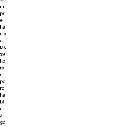
m
pr
e
ha
cía
a
las
19
ho
ra
s,
pe
ro
ha
bí
a
al
go