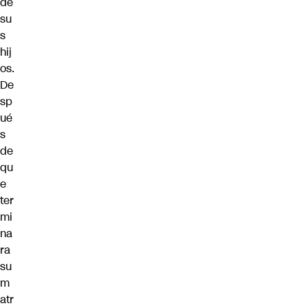
de
su
s
hij
os.
De
sp
ué
s
de
qu
e
ter
mi
na
ra
su
m
atr