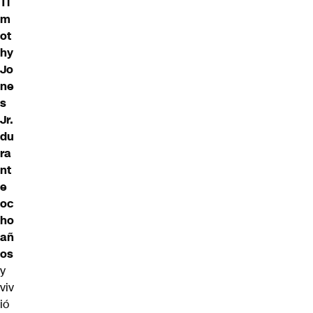
Ti
m
ot
hy
Jo
ne
s
Jr.
du
ra
nt
e
oc
ho
añ
os
y
viv
ió