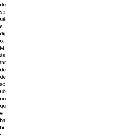
de
sp
ué
s,
dij
o.
M
ás
tar
de
de
sc
ub
rió
qu
e
ha
bí
a