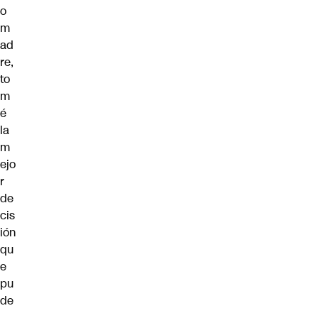
o
m
ad
re,
to
m
é
la
m
ejo
r
de
cis
ión
qu
e
pu
de
.