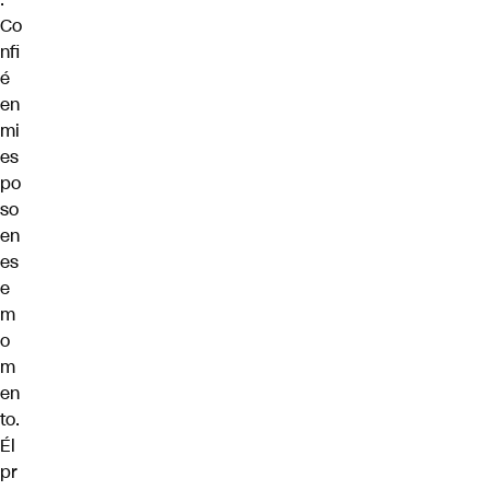
Co
nfi
é
en
mi
es
po
so
en
es
e
m
o
m
en
to.
Él
pr