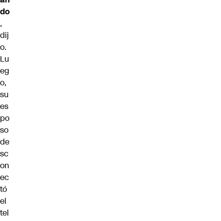
do
,
dij
o.
Lu
eg
o,
su
es
po
so
de
sc
on
ec
tó
el
tel