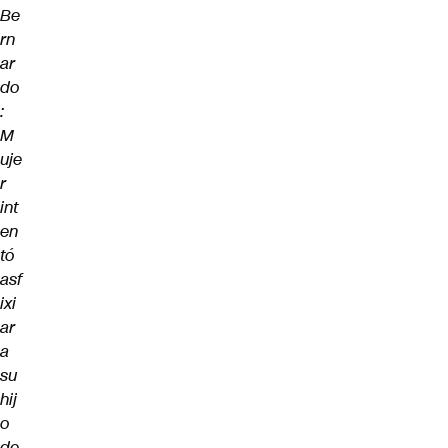
Be
rn
ar
do
:
M
uje
r
int
en
tó
asf
ixi
ar
a
su
hij
o
de