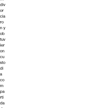
div
or
cia
ro
n y
ob
tuv
ier
on
cu
sto
di
a
co
m
pa
rti
da