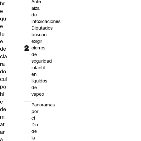
Ante
br
alza
e
de
qu
intoxicaciones:
e
Diputados
fu
buscan
e
exigir
cierres
de
de
cla
seguridad
ra
infantil
do
en
cul
líquidos
pa
de
bl
vapeo
e
Panoramas
de
por
m
el
at
Día
de
ar
la
a