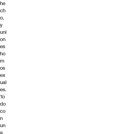
he
ch
o,
y
uni
on
es
ho
m
os
ex
ual
es.
To
do
co
n
un
a