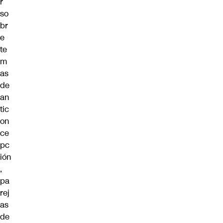
r
so
br
e
te
m
as
de
an
tic
on
ce
pc
ión
,
pa
rej
as
de