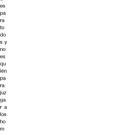
es
pa
ra
to
do
s y
no
es
qu
ién
pa
ra
juz
ga
r a
los
ho
m