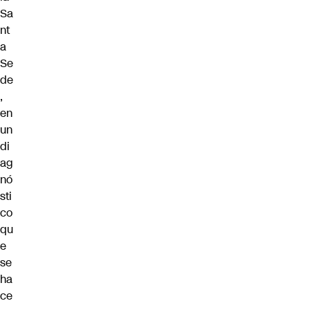
Sa
nt
a
Se
de
,
en
un
di
ag
nó
sti
co
qu
e
se
ha
ce