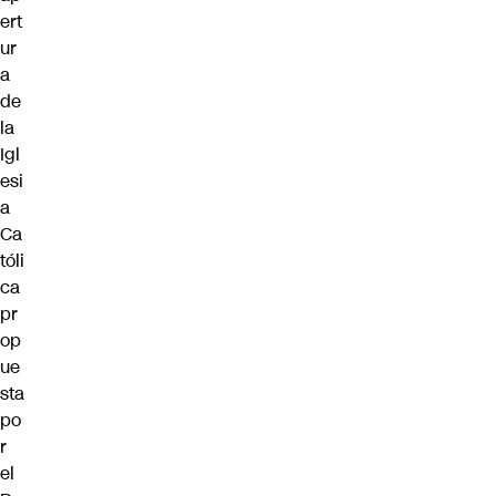
ert
ur
a
de
la
Igl
esi
a
Ca
tóli
ca
pr
op
ue
sta
po
r
el