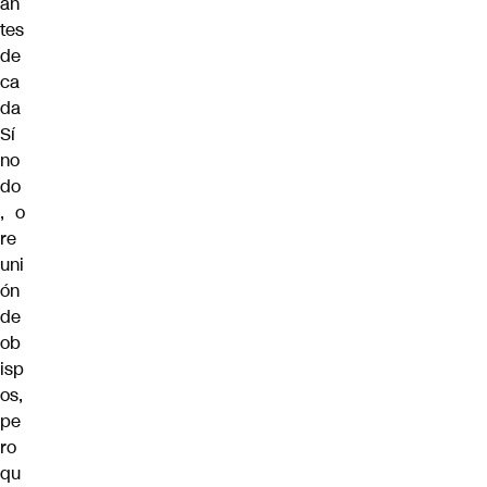
an
tes
de
ca
da
Sí
no
do
, o
re
uni
ón
de
ob
isp
os,
pe
ro
qu