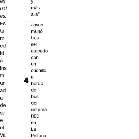
ex
y
más
ual
allá”
es.
Es
Joven
ta
murió
m
tras
ser
ed
atacado
id
con
a
un
ins
cuchillo
ta
a
ur
bordo
ad
de
bus
a
del
de
sistema
sd
RED
e
en
el
La
Va
Pintana