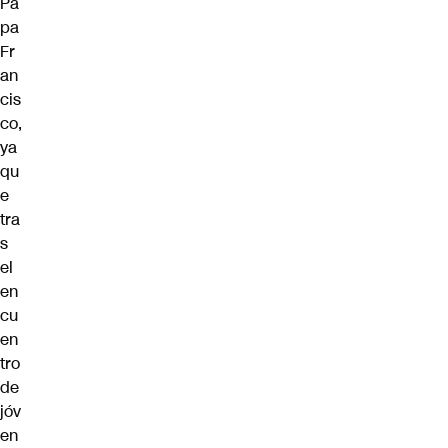
Pa
pa
Fr
an
cis
co,
ya
qu
e
tra
s
el
en
cu
en
tro
de
jóv
en