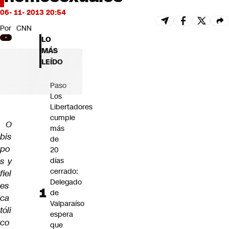
Futuro 360
06- 11- 2013 20:54
Opinión
Por
CNN
LO
MÁS
LEÍDO
Paso
Los
Libertadores
cumple
O
más
bis
de
po
20
s y
días
cerrado:
fiel
Delegado
es
de
ca
Valparaíso
tóli
espera
co
que