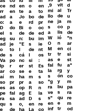
as
id
ill
m
co
vit
,9
d
ce
en
o
en
nd
al
mi
Tr
rr
te
a
to
en
de
llo
u
ad
Jo
bo
de
a
ja
ne
m
o:
e
rd
pr
a
co
s
p
D
Bi
o
oc
do
lis
a
de
el
de
de
ed
s
ió
W
"n
eg
n:
bu
im
su
n
O
ar
ad
“E
s
ie
je
en
M
ci
o
l
de
nt
to
tr
tr
si
de
cá
l
os
s
e
as
st
Va
nc
si
:
po
fu
fal
a"
lp
er
st
Es
r
rg
la
y
ar
se
e
ta
co
ón
s
co
aí
ha
m
s
m
y
"g
m
so
pr
a
so
pr
bu
ra
pa
es
op
R
n
as
s
ve
ra
pe
ag
E
la
fal
qu
s"
re
ra
ad
D
s
sa
e
en
m
qu
o,
en
re
s
tr
inf
od
e
ha
La
co
de