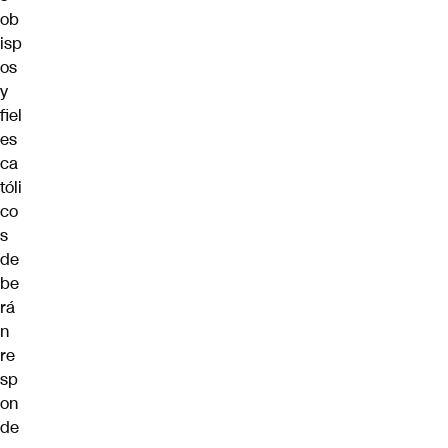
ob
isp
os
y
fiel
es
ca
tóli
co
s
de
be
rá
n
re
sp
on
de