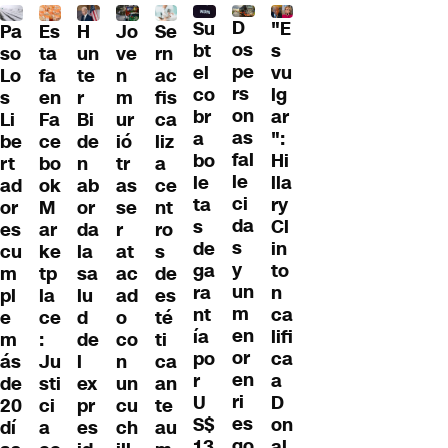
D
Su
"E
Pa
H
Jo
Se
Es
os
bt
s
so
un
ve
rn
ta
pe
el
vu
Lo
te
n
ac
fa
rs
co
lg
s
r
m
fis
en
on
br
ar
Li
Bi
ur
ca
Fa
as
a
":
be
de
ió
liz
ce
fal
bo
Hi
rt
n
tr
a
bo
le
le
lla
ad
ab
as
ce
ok
ci
ta
ry
or
or
se
nt
M
da
s
Cl
es
da
r
ro
ar
s
de
in
cu
la
at
s
ke
y
ga
to
m
sa
ac
de
tp
un
ra
n
pl
lu
ad
es
la
m
nt
ca
e
d
o
té
ce
en
ía
lifi
m
de
co
ti
:
or
po
ca
ás
l
n
ca
Ju
en
r
a
de
ex
un
an
sti
ri
U
D
20
pr
cu
te
ci
es
S$
on
dí
es
ch
au
a
go
13
al