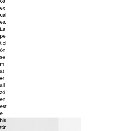
os
ex
ual
es.
La
pe
tici
ón
se
m
at
eri
ali
zó
en
est
e
his
tór