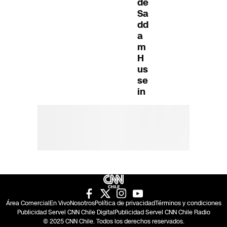
de
Sa
dd
a
m
H
us
se
in
Área Comercial
En Vivo
Nosotros
Política de privacidad
Términos y condiciones
Publicidad Servel CNN Chile Digital
Publicidad Servel CNN Chile Radio
© 2025 CNN Chile. Todos los derechos reservados.