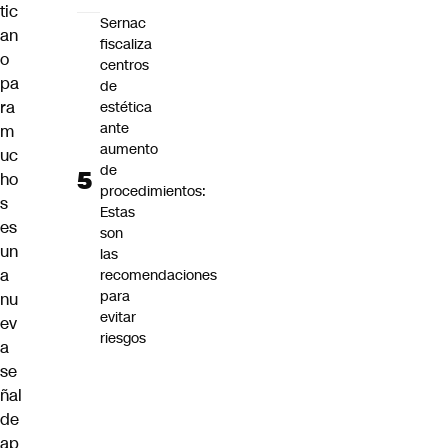
tic
Sernac
an
fiscaliza
o
centros
pa
de
ra
estética
ante
m
aumento
uc
de
ho
procedimientos:
s
Estas
es
son
un
las
a
recomendaciones
para
nu
evitar
ev
riesgos
a
se
ñal
de
ap