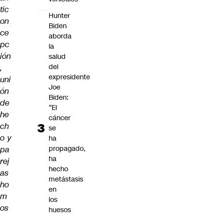
tic
Hunter
on
Biden
ce
aborda
pc
la
ión
salud
del
,
expresidente
uni
Joe
ón
Biden:
de
“El
he
cáncer
ch
se
o y
ha
propagado,
pa
ha
rej
hecho
as
metástasis
ho
en
m
los
os
huesos