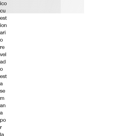
ico
cu
est
ion
ari
o
re
vel
ad
o
est
a
se
m
an
a
po
r
la