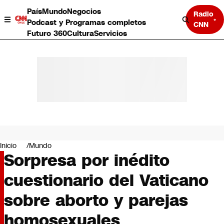
País
Mundo
Negocios
Radio
Podcast y Programas completos
CNN
Futuro 360
Cultura
Servicios
País
Mundo
Negocios
Inicio
Mundo
Sorpresa por inédito
Deportes
Programas completos
cuestionario del Vaticano
Cultura
Servicios
sobre aborto y parejas
Bits
CNN Data
homosexuales
CNN tiempo