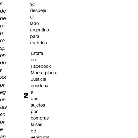
s
se
de
despeje
el
be
lado
rá
argentino
n
para
re
reabrirlo
sp
Estafa
on
en
de
Facebook
r
Marketplace:
38
Justicia
pr
condena
eg
a
dos
un
sujetos
tas
por
so
compras
br
falsas
e
de
an
vehículos