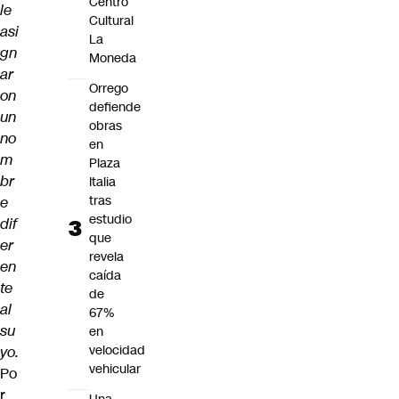
Centro
le
Cultural
asi
La
gn
Moneda
ar
Orrego
on
defiende
un
obras
no
en
m
Plaza
br
Italia
tras
e
estudio
dif
que
er
revela
en
caída
te
de
al
67%
su
en
velocidad
yo.
vehicular
Po
r