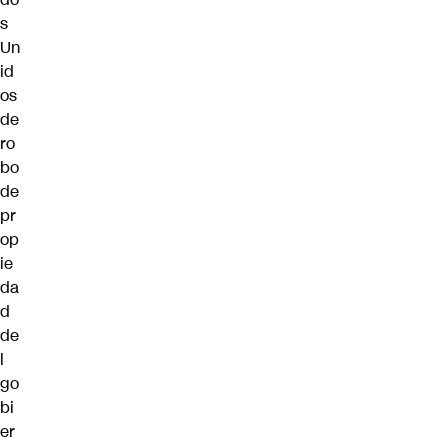
s
Un
id
os
de
ro
bo
de
pr
op
ie
da
d
de
l
go
bi
er