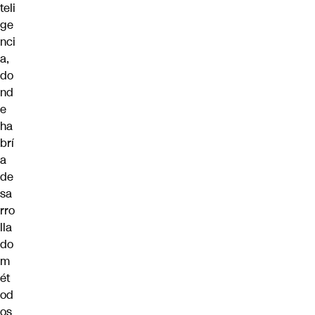
teli
ge
nci
a,
do
nd
e
ha
brí
a
de
sa
rro
lla
do
m
ét
od
os