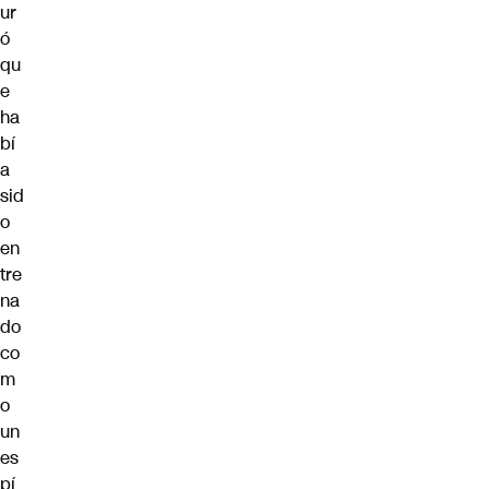
ur
ó
qu
e
ha
bí
a
sid
o
en
tre
na
do
co
m
o
un
es
pí