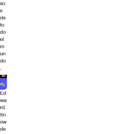
so
s
de
to
do
el
m
un
do
.
Ed
wa
rd
Sn
ow
de