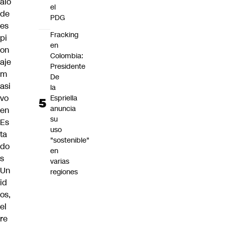
alo
el
de
PDG
es
Fracking
pi
en
on
Colombia:
aje
Presidente
m
De
asi
la
vo
Espriella
anuncia
en
su
Es
uso
ta
"sostenible"
do
en
s
varias
Un
regiones
id
os,
el
re