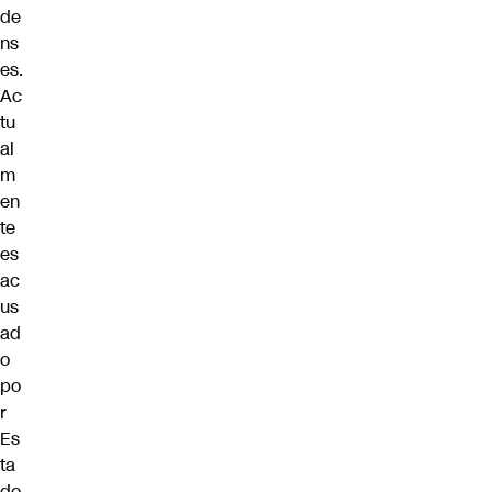
de
ns
es.
Ac
tu
al
m
en
te
es
ac
us
ad
o
po
r
Es
ta
do