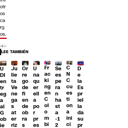
otr
os
ca
rg
os.
LEE TAMBIÉN
Fr
C
Ju
Or
U
Se
D
U
ac
N
lie
re
na
es
e
DI
ki
C
ta
go
qu
pe
la
en
ng
cu
Ve
de
er
ra
Es
tr
en
es
ne
fi
ell
n
pr
eg
C
ti
ga
en
a
ha
iel
a
ol
on
s
de
po
st
la
al
o
a
at
ob
r
a
da
G
m
ini
er
ra
pr
-1
su
ob
bi
ci
riz
s
es
2
pr
ie