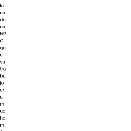
la
ca
de
na
NB
C
qu
e
su
tra
ba
jo
er
a
m
uc
ho
m