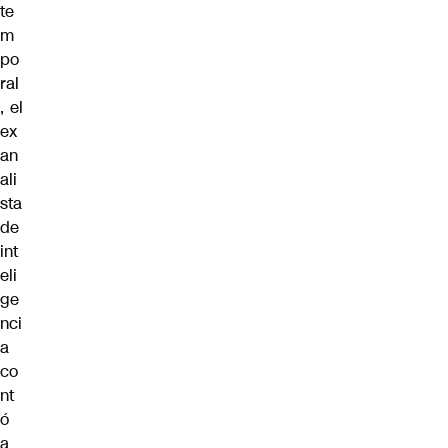
te
m
po
ral
, el
ex
an
ali
sta
de
int
eli
ge
nci
a
co
nt
ó
a