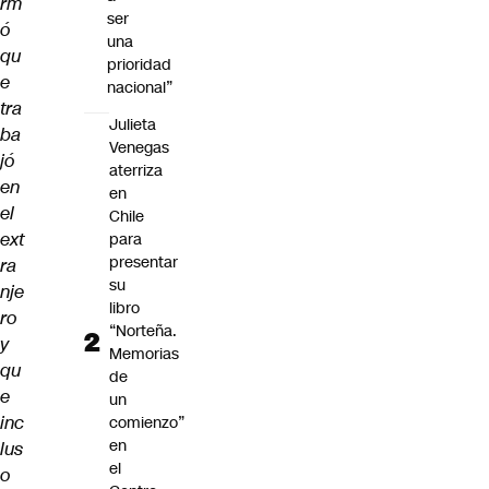
rm
ser
ó
una
qu
prioridad
e
nacional”
tra
Julieta
ba
Venegas
jó
aterriza
en
en
el
Chile
ext
para
presentar
ra
su
nje
libro
ro
“Norteña.
y
Memorias
qu
de
e
un
inc
comienzo”
en
lus
el
o