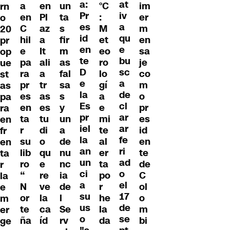
a:
at
a
en
un
°C
im
rn
Pr
iv
en
Pl
ta
:
er
o
es
a
C
az
s
M
m
20
id
qu
hil
a
fir
et
en
pr
en
e
e
It
m
eo
sa
op
te
bu
pa
ali
as
ro
je
ue
D
sc
ra
a
fal
lo
co
st
e
a
pr
tr
sa
gí
m
as
la
de
es
as
s
a
o
pa
Es
cl
en
es
y
e
pr
ra
pr
ar
ta
tu
un
mi
es
en
iel
ar
r
di
a
te
id
fr
la
fe
su
o
de
al
en
en
an
ri
lib
qu
nu
er
te
ta
un
ad
ro
e
nc
ta
de
r
ci
o
“
re
ia
po
C
la
a
el
N
ve
de
r
ol
e
su
17
or
la
l
he
o
m
us
de
te
ca
Se
la
m
er
o
se
ña
íd
rv
da
bi
ge