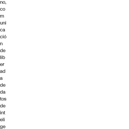
no,
co
m
uni
ca
ció
n
de
lib
er
ad
a
de
da
tos
de
int
eli
ge