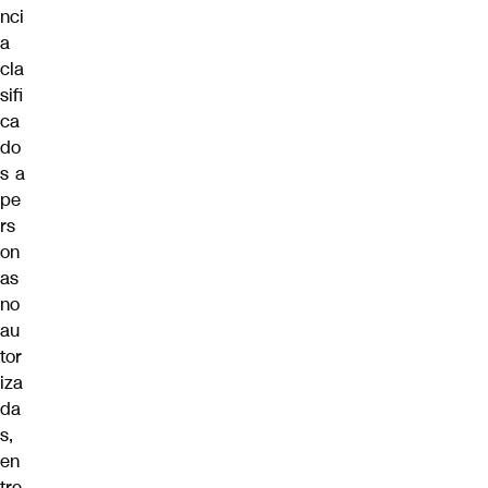
nci
a
cla
sifi
ca
do
s a
pe
rs
on
as
no
au
tor
iza
da
s,
en
tre