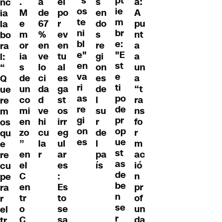
"s
pt
.
a
el
s
a:
nc
os
ie
M
de
po
en
A
ia
te
m
e
67
r
do
pu
la
ni
br
m
%
ev
s
nt
bo
bl
e:
or
en
en
re
a
ra
e"
"E
ia
ve
tu
gi
a
l:
en
st
s
lo
al
on
un
“
va
e
de
ci
es
es
a
Q
ri
ti
un
da
ga
de
“t
ue
as
po
co
d
st
l
ra
re
re
de
mi
ve
os
su
ns
m
gi
pr
en
hi
irr
r
fo
os
on
op
zo
cu
eg
de
r
qu
es
ue
”
la
ul
l
m
e
st
en
r
ar
pa
ac
re
as
el
es
ís
ió
cu
de
C
:
n
pe
be
en
Es
pr
ra
n
tr
to
of
r
se
o
se
un
el
r
C
sa
da
tr