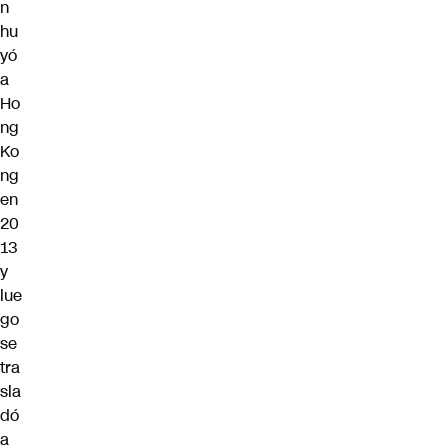
n
hu
yó
a
Ho
ng
Ko
ng
en
20
13
y
lue
go
se
tra
sla
dó
a