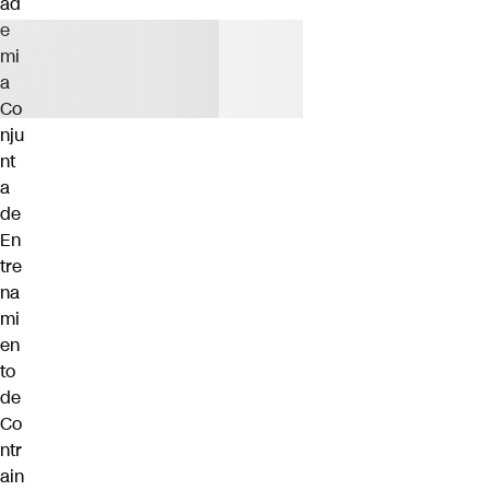
ad
e
mi
a
Co
nju
nt
a
de
En
tre
na
mi
en
to
de
Co
ntr
ain