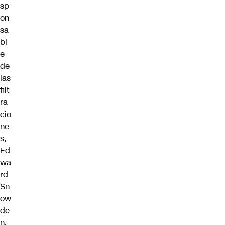
sp
on
sa
bl
e
de
las
filt
ra
cio
ne
s,
Ed
wa
rd
Sn
ow
de
n,