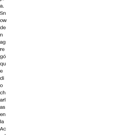
a.
Sn
ow
de
n
ag
re
gó
qu
e
di
o
ch
arl
as
en
la
Ac