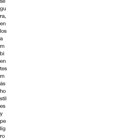
se
gu
ra,
en
los
a
m
bi
en
tes
m
ás
ho
stil
es
y
pe
lig
ro