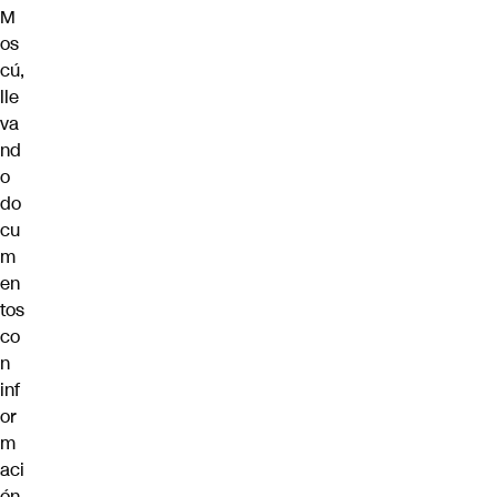
M
os
cú,
lle
va
nd
o
do
cu
m
en
tos
co
n
inf
or
m
aci
ón