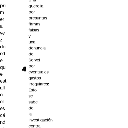
Una
pri
querella
m
por
presuntas
er
firmas
a
falsas
ve
y
z
una
de
denuncia
sd
del
e
Servel
por
qu
eventuales
e
gastos
est
irregulares:
all
Esto
ó
se
el
sabe
es
de
la
cá
investigación
nd
contra