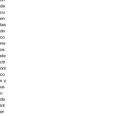
de
cu
en
tas
de
co
rre
os
ele
ctr
óni
co
s y
us
o
de
int
er