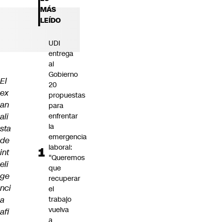
Futuro 360
MÁS
Opinión
LEÍDO
UDI
entrega
al
Gobierno
El
20
ex
propuestas
an
para
ali
enfrentar
la
sta
emergencia
de
laboral:
int
“Queremos
eli
que
ge
recuperar
nci
el
a
trabajo
vuelva
afi
a