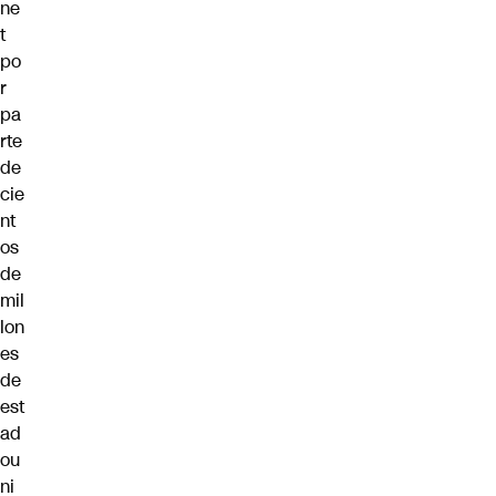
ne
t
po
r
pa
rte
de
cie
nt
os
de
mil
lon
es
de
est
ad
ou
ni