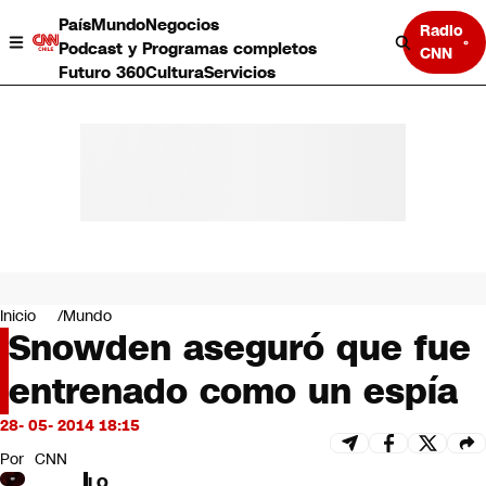
País
Mundo
Negocios
Radio
Podcast y Programas completos
CNN
Futuro 360
Cultura
Servicios
País
Mundo
Negocios
Inicio
Mundo
Snowden aseguró que fue
Deportes
Programas completos
entrenado como un espía
Cultura
Servicios
28- 05- 2014 18:15
Bits
CNN Data
Por
CNN
CNN tiempo
LO