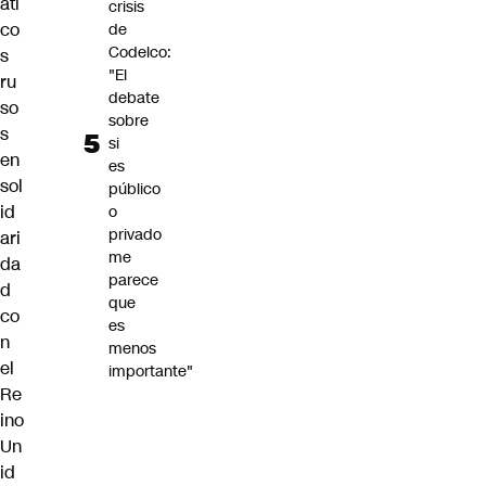
áti
crisis
co
de
Codelco:
s
"El
ru
debate
so
sobre
s
si
en
es
sol
público
id
o
privado
ari
me
da
parece
d
que
co
es
n
menos
el
importante"
Re
ino
Un
id