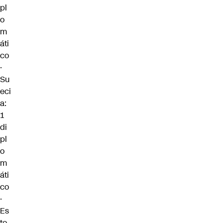
pl
o
m
áti
co
·
Su
eci
a:
1
di
pl
o
m
áti
co
·
Es
to