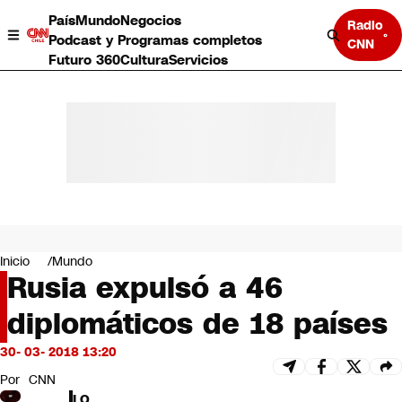
País
Mundo
Negocios
Radio
Podcast y Programas completos
CNN
Futuro 360
Cultura
Servicios
País
Mundo
Negocios
Inicio
Mundo
Rusia expulsó a 46
Deportes
Programas completos
diplomáticos de 18 países
Cultura
Servicios
30- 03- 2018 13:20
Bits
CNN Data
Por
CNN
CNN tiempo
LO