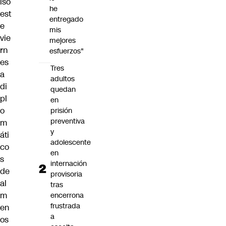
lsó
he
est
entregado
e
mis
vie
mejores
rn
esfuerzos"
es
Tres
a
adultos
di
quedan
pl
en
o
prisión
preventiva
m
y
áti
adolescente
co
en
s
internación
de
provisoria
al
tras
m
encerrona
frustrada
en
a
os