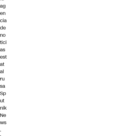
ag
en
cia
de
no
tici
as
est
at
al
ru
sa
Sp
ut
nik
Ne
ws
.