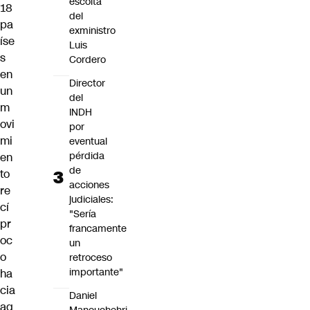
escolta
18
del
pa
exministro
íse
Luis
s
Cordero
en
Director
un
del
m
INDH
ovi
por
mi
eventual
pérdida
en
de
to
acciones
re
judiciales:
cí
"Sería
pr
francamente
oc
un
o
retroceso
importante"
ha
cia
Daniel
aq