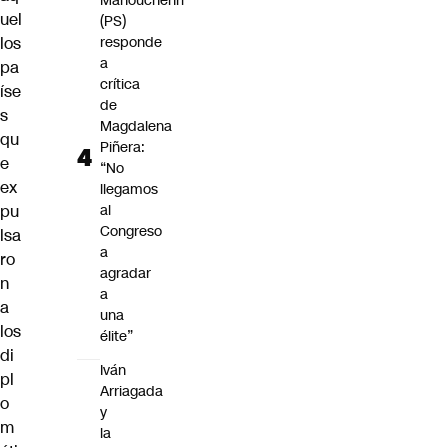
Manouchehri
uel
(PS)
los
responde
a
pa
crítica
íse
de
s
Magdalena
qu
Piñera:
e
“No
ex
llegamos
pu
al
Congreso
lsa
a
ro
agradar
n
a
a
una
los
élite”
di
Iván
pl
Arriagada
o
y
m
la