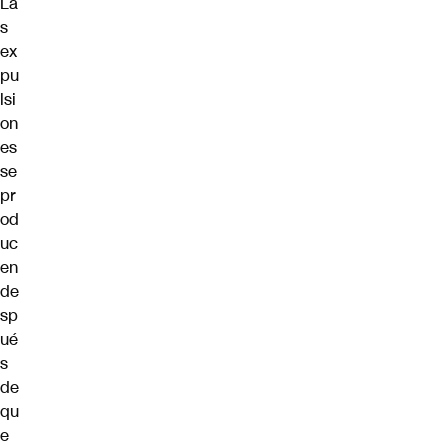
La
s
ex
pu
lsi
on
es
se
pr
od
uc
en
de
sp
ué
s
de
qu
e