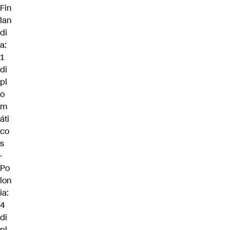
Fin
lan
di
a:
1
di
pl
o
m
áti
co
s
·
Po
lon
ia:
4
di
pl