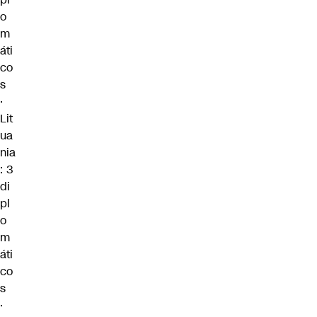
o
m
áti
co
s
·
Lit
ua
nia
: 3
di
pl
o
m
áti
co
s
·