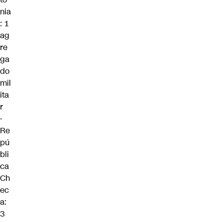
nia
: 1
ag
re
ga
do
mil
ita
r
·
Re
pú
bli
ca
Ch
ec
a:
3