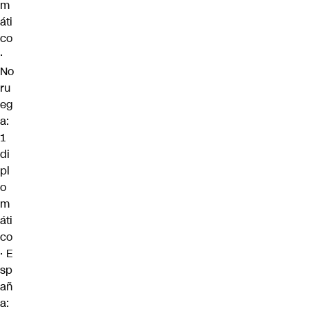
m
áti
co
·
No
ru
eg
a:
1
di
pl
o
m
áti
co
· E
sp
añ
a: