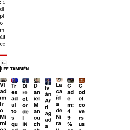
: 1
di
pl
o
m
áti
co
LEE TAMBIÉN
Vl
La
Tr
D
C
C
Di
Iv
ad
ca
es
an
ad
od
re
án
im
íd
ad
iel
e
el
ct
Ar
ir
a
ul
M
m:
co
or
ri
o
de
to
an
4
ve
de
ag
Mi
Ni
s
ou
9
rs
l
ad
mi
ra
qu
ch
%
us
IN
a
ca
v