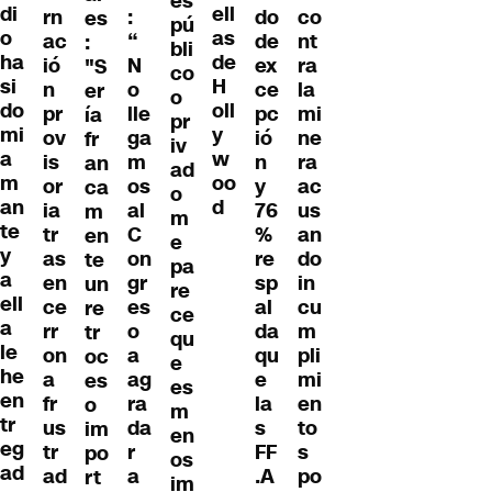
es
di
ell
rn
:
do
co
es
pú
o
as
ac
“
de
nt
:
bli
ha
de
ió
N
ex
ra
"S
co
si
H
n
o
ce
la
er
o
do
oll
pr
lle
pc
mi
ía
pr
mi
y
ov
ga
ió
ne
fr
iv
a
w
is
m
n
ra
an
ad
m
oo
or
os
y
ac
ca
o
an
d
ia
al
76
us
m
m
te
tr
C
%
an
en
e
y
as
on
re
do
te
pa
a
en
gr
sp
in
un
re
ell
ce
es
al
cu
re
ce
a
rr
o
da
m
tr
qu
le
on
a
qu
pli
oc
e
he
a
ag
e
mi
es
es
en
fr
ra
la
en
o
m
tr
us
da
s
to
im
en
eg
tr
r
FF
s
po
os
ad
ad
a
.A
po
rt
im