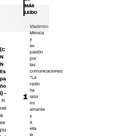
Futuro 360
MÁS
Opinión
LEÍDO
Vladimiro
Mimica
y
su
(C
pasión
N
por
N
las
Es
comunicaciones:
"La
pa
radio
ño
ha
l) –
sido
R
mi
usi
amante
a
y
ex
a
ella
pu
le