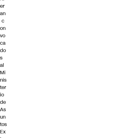
er
an
c
on
vo
ca
do
s
al
Mi
nis
ter
io
de
As
un
tos
Ex