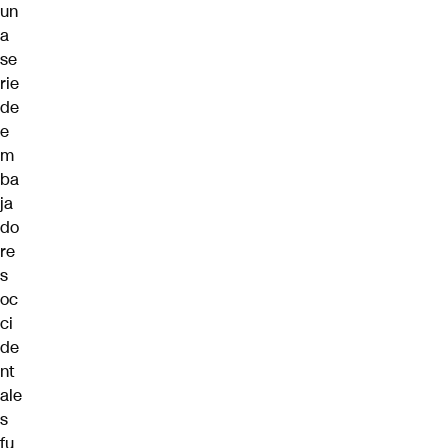
un
a
se
rie
de
e
m
ba
ja
do
re
s
oc
ci
de
nt
ale
s
fu