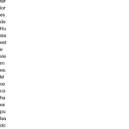
ter
ior
es
de
Ru
sia
est
e
vie
rn
es.
M
os
cú
ha
ex
pu
lsa
do