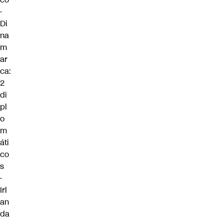
·
Di
na
m
ar
ca:
2
di
pl
o
m
áti
co
s
·
Irl
an
da