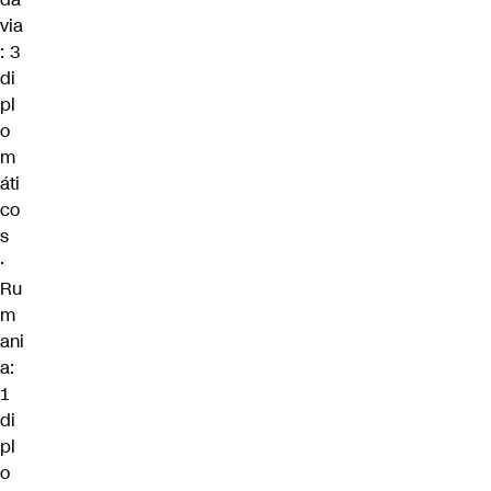
via
: 3
di
pl
o
m
áti
co
s
·
Ru
m
ani
a:
1
di
pl
o