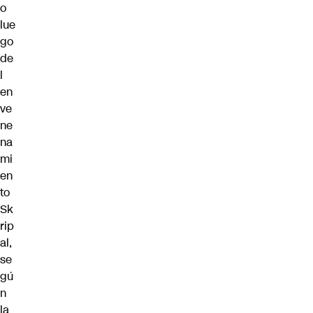
o
lue
go
de
l
en
ve
ne
na
mi
en
to
Sk
rip
al,
se
gú
n
la