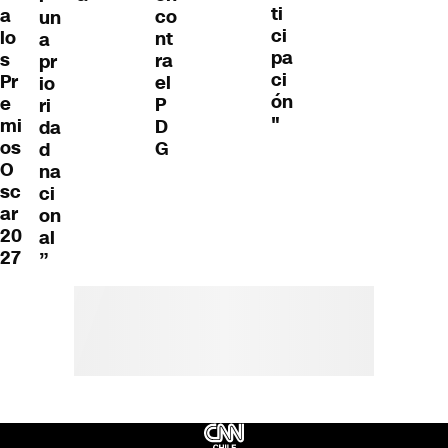
ti
a
co
un
ci
lo
nt
a
pa
s
ra
pr
ci
Pr
el
io
ón
e
P
ri
"
mi
D
da
os
G
d
O
na
sc
ci
ar
on
20
al
27
”