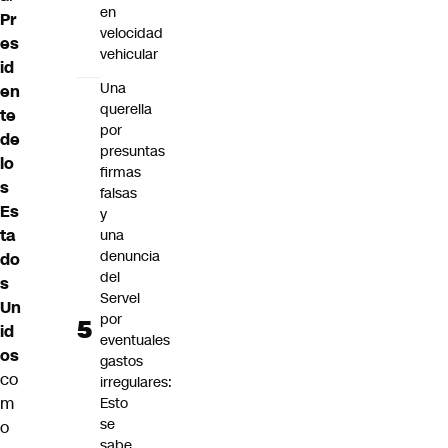
en
Pr
velocidad
es
vehicular
id
Una
en
querella
te
por
de
presuntas
lo
firmas
s
falsas
Es
y
ta
una
denuncia
do
del
s
Servel
Un
por
id
eventuales
os
gastos
co
irregulares:
m
Esto
se
o
sabe