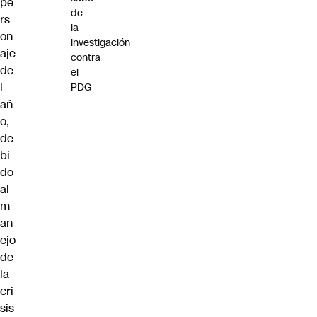
pe
de
rs
la
on
investigación
aje
contra
de
el
l
PDG
añ
o,
de
bi
do
al
m
an
ejo
de
la
cri
sis