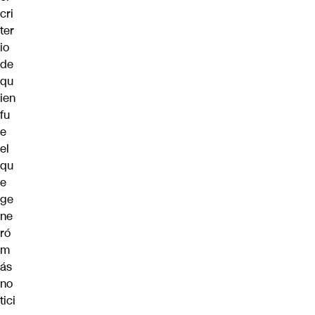
cri
ter
io
de
qu
ien
fu
e
el
qu
e
ge
ne
ró
m
ás
no
tici