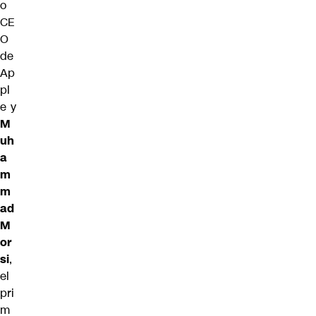
o
CE
O
de
Ap
pl
e y
M
uh
a
m
m
ad
M
or
si
,
el
pri
m