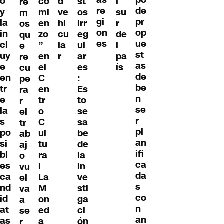
as
po
o
co
d
st
l
re
re
de
y
mi
ve
os
su
m
gi
pr
la
en
hi
irr
r
os
on
op
in
zo
cu
eg
de
qu
es
ue
cl
”
la
ul
l
e
st
uy
en
r
ar
pa
re
as
e
el
es
ís
cu
de
en
C
:
pe
be
tr
en
Es
ra
n
e
tr
to
r
se
la
o
se
el
r
s
C
sa
tr
pl
po
ul
be
ab
an
si
tu
de
aj
ifi
bl
ra
la
o
ca
es
l
in
vu
da
ca
La
ve
el
s
nd
M
sti
va
co
id
on
ga
a
n
at
ed
ci
se
an
as
a
ón
r