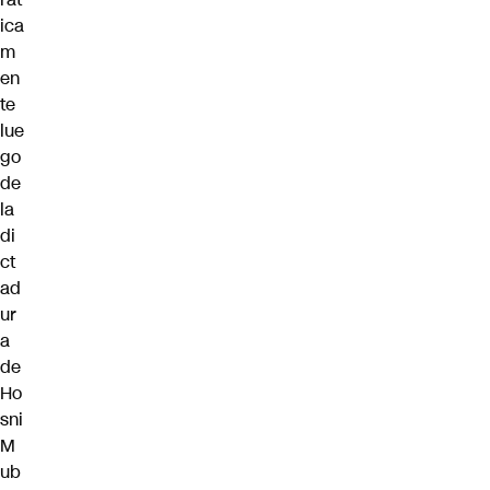
ica
m
en
te
lue
go
de
la
di
ct
ad
ur
a
de
Ho
sni
M
ub