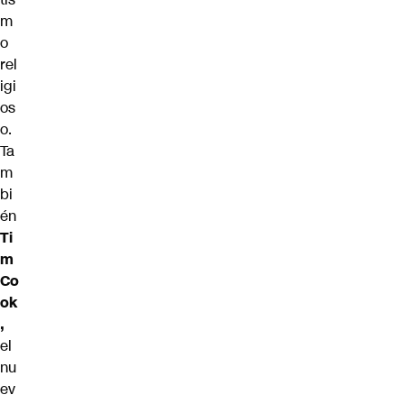
m
o
rel
igi
os
o.
Ta
m
bi
én
Ti
m
Co
ok
,
el
nu
ev