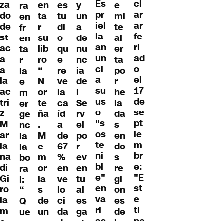
Es
cl
za
en
es
y
e
ra
pr
ar
do
ta
tu
un
mi
en
iel
ar
de
r
di
a
te
fr
la
fe
st
su
o
de
al
en
an
ri
ac
lib
qu
nu
er
ta
un
ad
a
ro
e
nc
ta
r
ci
o
a
“
re
ia
po
la
a
el
la
N
ve
de
r
e
su
17
ac
or
la
l
he
m
us
de
tri
te
ca
Se
la
er
o
se
z
ña
íd
rv
da
ge
"s
pt
M
.
a
el
s
nc
os
ie
ar
M
de
po
en
ia
te
m
ia
e
67
r
do
la
ni
br
na
m
%
ev
s
bo
bl
e:
di
or
en
en
re
ra
e"
"E
Gi
ia
ve
tu
gi
l:
en
st
ro
s
lo
al
on
“
va
e
la
de
ci
es
es
Q
ri
ti
m
un
da
ga
de
ue