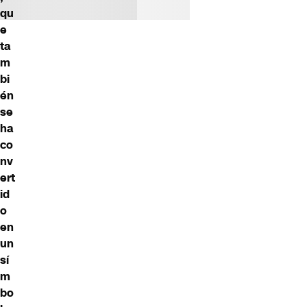
qu
e
ta
m
bi
én
se
ha
co
nv
ert
id
o
en
un
sí
m
bo