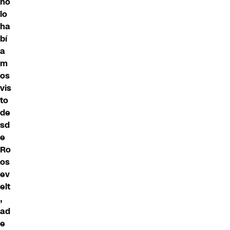
no
lo
ha
bí
a
m
os
vis
to
de
sd
e
Ro
os
ev
elt
,
ad
e