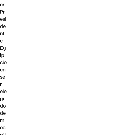
er
Pr
esi
de
nt
e
Eg
ip
cio
en
se
r
ele
gi
do
de
m
oc
rát