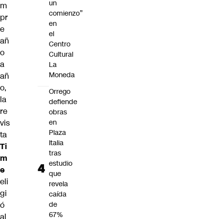
un
m
comienzo”
pr
en
e
el
añ
Centro
o
Cultural
a
La
Moneda
añ
o,
Orrego
la
defiende
re
obras
vis
en
Plaza
ta
Italia
Ti
tras
m
estudio
e
que
eli
revela
gi
caída
ó
de
67%
al