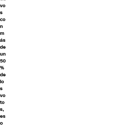
vo
s
co
n
m
ás
de
un
50
%
de
lo
s
vo
to
s,
es
o