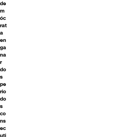
de
m
óc
rat
a
en
ga
na
r
do
s
pe
rio
do
s
co
ns
ec
uti