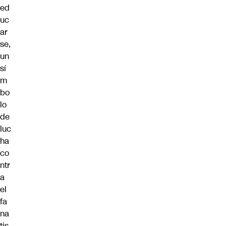
ed
uc
ar
se,
un
sí
m
bo
lo
de
luc
ha
co
ntr
a
el
fa
na
tis