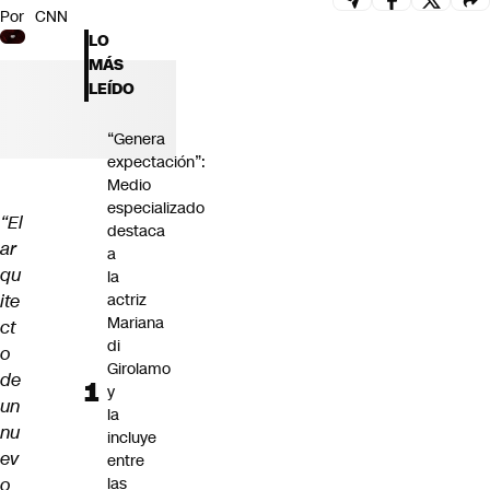
Por
CNN
Futuro 360
LO
Opinión
MÁS
LEÍDO
“Genera
expectación”:
Medio
especializado
“El
destaca
ar
a
qu
la
ite
actriz
Mariana
ct
di
o
Girolamo
de
y
un
la
nu
incluye
ev
entre
o
las