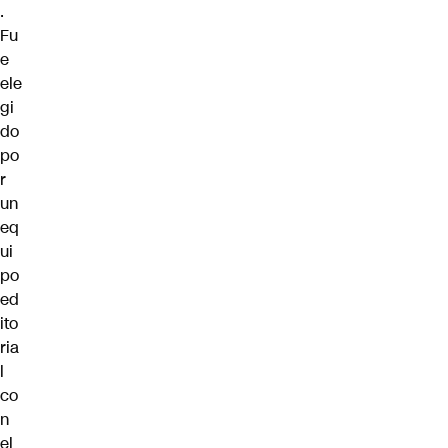
.
Fu
e
ele
gi
do
po
r
un
eq
ui
po
ed
ito
ria
l
co
n
el