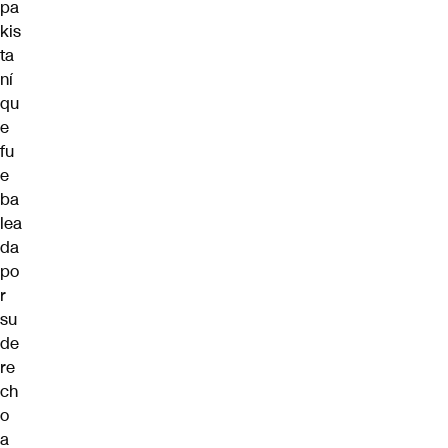
pa
kis
ta
ní
qu
e
fu
e
ba
lea
da
po
r
su
de
re
ch
o
a