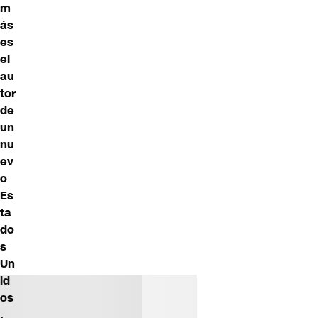
m
ás
es
el
au
tor
de
un
nu
ev
o
Es
ta
do
s
Un
id
os
,