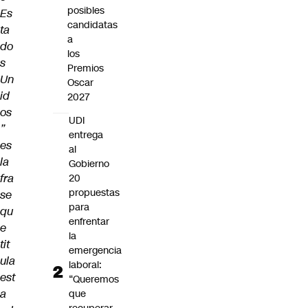
posibles
Es
candidatas
ta
a
do
los
s
Premios
Un
Oscar
id
2027
os
UDI
”
entrega
es
al
la
Gobierno
fra
20
propuestas
se
para
qu
enfrentar
e
la
tit
emergencia
ula
laboral:
est
“Queremos
a
que