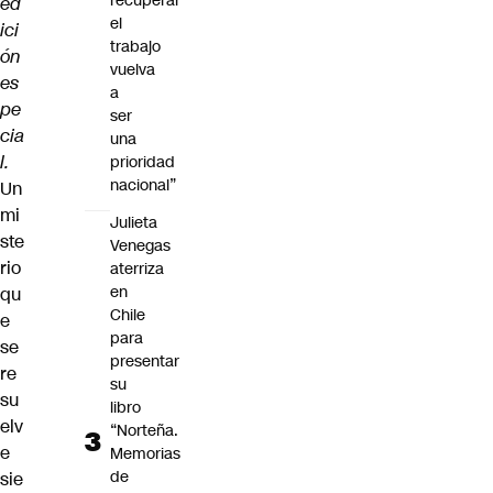
recuperar
ed
el
ici
trabajo
ón
vuelva
es
a
pe
ser
cia
una
l.
prioridad
nacional”
Un
mi
Julieta
ste
Venegas
rio
aterriza
en
qu
Chile
e
para
se
presentar
re
su
su
libro
elv
“Norteña.
e
Memorias
de
sie