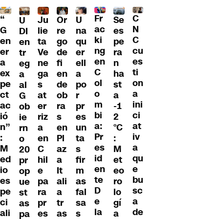
Fr
C
“
Ju
Or
U
Se
U
ac
N
G
lie
re
na
es
DI
ki
C
en
ta
go
qu
pe
en
ng
cu
er
Ve
de
er
ra
tr
en
es
a
ne
fi
ell
n
eg
C
ti
ex
ga
en
a
ha
a
ol
on
pe
s
de
po
st
al
o
a
ct
at
ob
r
a
G
m
ini
ac
er
ra
pr
-1
ob
bi
ci
ió
riz
s
es
2
ie
a:
at
n”
a
en
un
°C
rn
Pr
iv
:
en
Pl
ta
:
o
es
a
M
C
az
s
M
20
id
qu
ed
hil
a
fir
et
pr
en
e
io
e
It
m
eo
op
te
bu
es
pa
ali
as
ro
ue
D
sc
pe
ra
a
fal
lo
st
e
a
ci
pr
tr
sa
gí
as
la
de
ali
es
as
s
a
pa