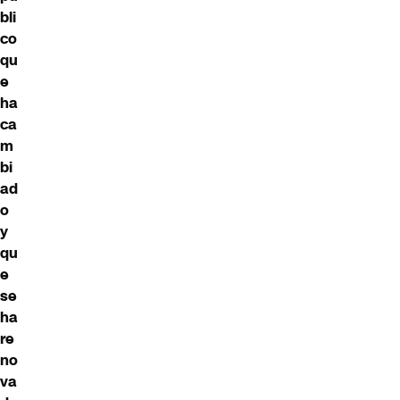
bli
co
qu
e
ha
ca
m
bi
ad
o
y
qu
e
se
ha
re
no
va