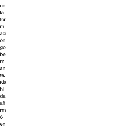
en
la
for
m
aci
ón
go
be
rn
an
te.
Kis
hi
da
afi
rm
ó
en