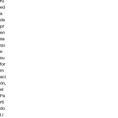
ru
ed
a
de
pr
en
sa
qu
e
su
for
m
aci
ón,
el
Pa
rti
do
Li