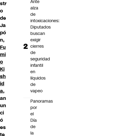
Ante
str
alza
o
de
de
intoxicaciones:
Ja
Diputados
pó
buscan
n,
exigir
cierres
Fu
de
mi
seguridad
o
infantil
Ki
en
sh
líquidos
id
de
a
,
vapeo
an
Panoramas
un
por
ci
el
ó
Día
de
es
la
te