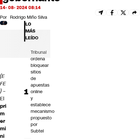
Futuro 360
14- 08- 2024 08:14
Opinión
Por
Rodrigo Miño Silva
LO
MÁS
LEÍDO
Tribunal
ordena
bloquear
sitios
(E
de
FE
apuestas
)
–
online
El
y
establece
pri
mecanismo
m
propuesto
er
por
mi
Subtel
ni