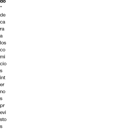
do
”
de
ca
ra
a
los
co
mi
cio
s
int
er
no
s
pr
evi
sto
s