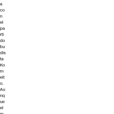
a
co
n
el
pa
rti
do
bu
dis
ta
Ko
m
eit
o.
Au
nq
ue
el
m