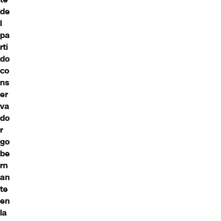
de
l
pa
rti
do
co
ns
er
va
do
r
go
be
rn
an
te
en
la