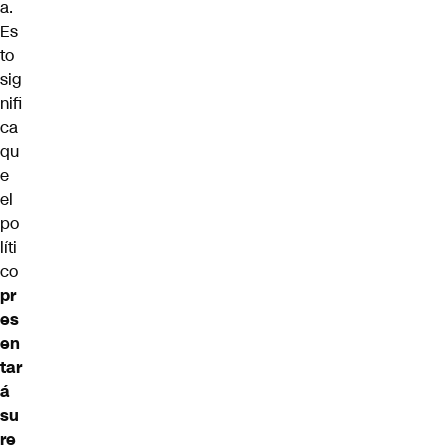
a.
Es
to
sig
nifi
ca
qu
e
el
po
líti
co
pr
es
en
tar
á
su
re