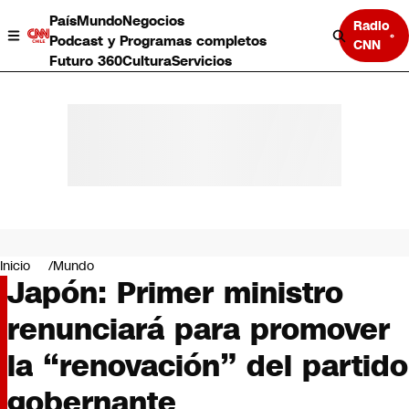
País
Mundo
Negocios
Radio
Podcast y Programas completos
CNN
Futuro 360
Cultura
Servicios
País
Mundo
Negocios
Inicio
Mundo
Japón: Primer ministro
Deportes
Programas completos
renunciará para promover
Cultura
Servicios
la “renovación” del partido
Bits
CNN Data
gobernante
CNN tiempo