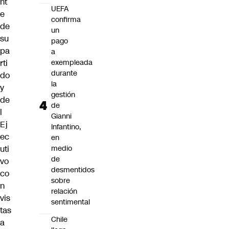
nt
UEFA
e
confirma
de
un
su
pago
pa
a
rti
exempleada
durante
do
la
y
gestión
de
de
l
Gianni
Ej
Infantino,
ec
en
uti
medio
de
vo
desmentidos
co
sobre
n
relación
vis
sentimental
tas
Chile
a