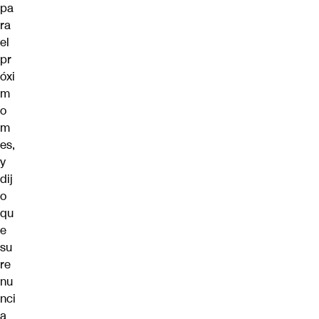
pa
ra
el
pr
óxi
m
o
m
es,
y
dij
o
qu
e
su
re
nu
nci
a