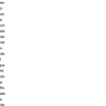
en
ó
un
a
cri
sis
de
ntr
o
de
l
pa
rti
do
a
fin
ale
s
de