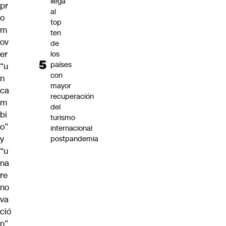
llega
pr
al
o
top
m
ten
ov
de
er
los
países
“u
con
n
mayor
ca
recuperación
m
del
bi
turismo
o”
internacional
y
postpandemia
“u
na
re
no
va
ció
n”