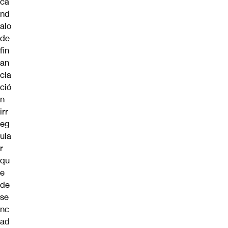
cá
nd
alo
de
fin
an
cia
ció
n
irr
eg
ula
r
qu
e
de
se
nc
ad