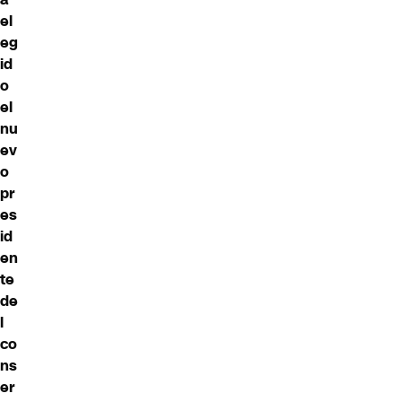
el
eg
id
o
el
nu
ev
o
pr
es
id
en
te
de
l
co
ns
er