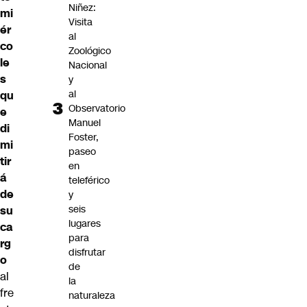
Niñez:
mi
Visita
ér
al
co
Zoológico
le
Nacional
s
y
al
qu
Observatorio
e
Manuel
di
Foster,
mi
paseo
tir
en
á
teleférico
de
y
seis
su
lugares
ca
para
rg
disfrutar
o
de
al
la
fre
naturaleza