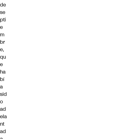
de
se
pti
e
m
br
e,
qu
e
ha
bí
a
sid
o
ad
ela
nt
ad
a