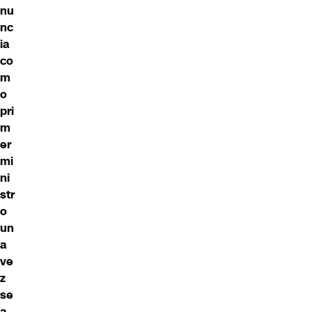
nu
nc
ia
co
m
o
pri
m
er
mi
ni
str
o
un
a
ve
z
se
a