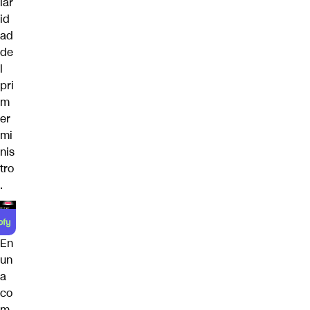
lar
id
ad
de
l
pri
m
er
mi
nis
tro
.
En
un
a
co
m