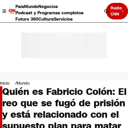
País
Mundo
Negocios
Radio
Podcast y Programas completos
CNN
Futuro 360
Cultura
Servicios
País
Mundo
Negocios
Inicio
Mundo
Quién es Fabricio Colón: El
Deportes
Programas completos
reo que se fugó de prisión
Cultura
Servicios
y está relacionado con el
Bits
CNN Data
supuesto plan para matar
CNN tiempo