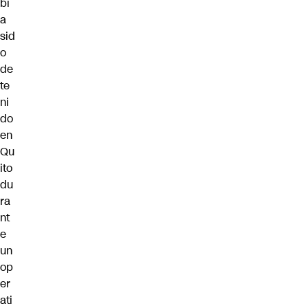
bí
a
sid
o
de
te
ni
do
en
Qu
ito
du
ra
nt
e
un
op
er
ati