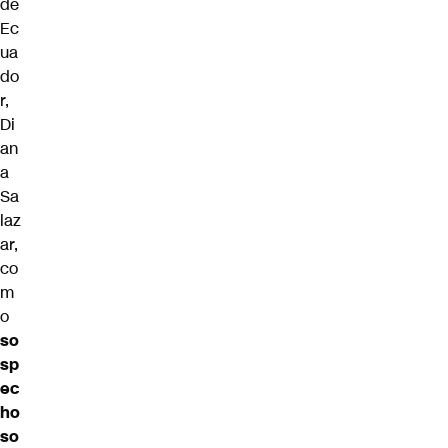
de
Ec
ua
do
r,
Di
an
a
Sa
laz
ar,
co
m
o
so
sp
ec
ho
so