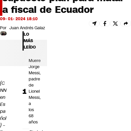
Futuro 360
a fiscal de Ecuador
Opinión
09- 01- 2024 18:10
Por
Juan Andrés Galaz
LO
MÁS
LEÍDO
Muere
Jorge
Messi,
padre
(C
de
NN
Lionel
en
Messi,
a
Es
los
pa
68
ñol
años
) –