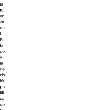
la
fu
er
za
de
l
Es
ta
do
y
la
de
cis
ión
po
líti
ca
de