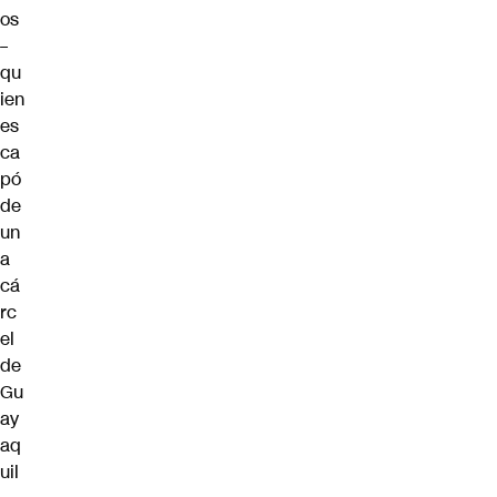
os
–
qu
ien
es
ca
pó
de
un
a
cá
rc
el
de
Gu
ay
aq
uil