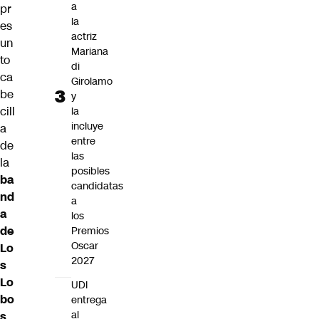
a
pr
la
es
actriz
un
Mariana
to
di
ca
Girolamo
be
y
cill
la
incluye
a
entre
de
las
la
posibles
ba
candidatas
nd
a
a
los
de
Premios
Oscar
Lo
2027
s
Lo
UDI
bo
entrega
al
s
,