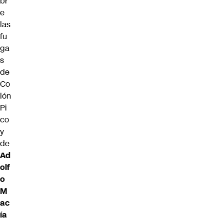
br
e
las
fu
ga
s
de
Co
lón
Pi
co
y
de
Ad
olf
o
M
ac
ía