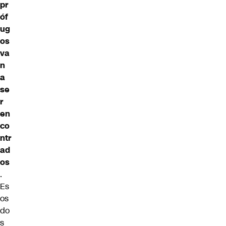
pr
óf
ug
os
va
n
a
se
r
en
co
ntr
ad
os
.
Es
os
do
s