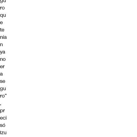
gu
ro
qu
e
te
nía
n
ya
no
er
a
se
gu
ro”
,
pr
eci
só
Izu