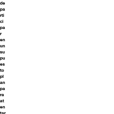
de
pa
rti
ci
pa
r
en
un
su
pu
es
to
pl
an
pa
ra
at
en
tar