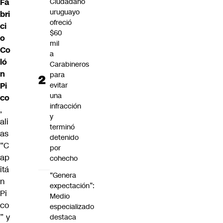
Ciudadano
Fa
uruguayo
bri
ofreció
ci
$60
o
mil
Co
a
ló
Carabineros
n
para
evitar
Pi
una
co
infracción
,
y
ali
terminó
as
detenido
“C
por
ap
cohecho
itá
“Genera
n
expectación”:
Pi
Medio
co
especializado
” y
destaca