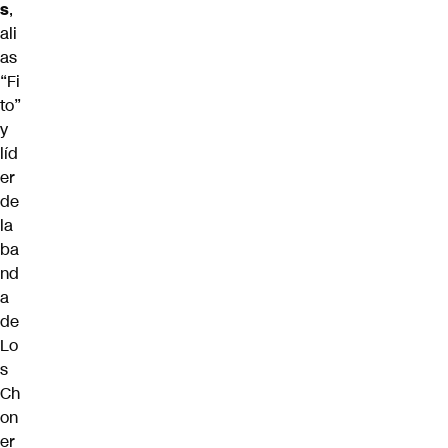
s
,
ali
as
“Fi
to”
y
líd
er
de
la
ba
nd
a
de
Lo
s
Ch
on
er