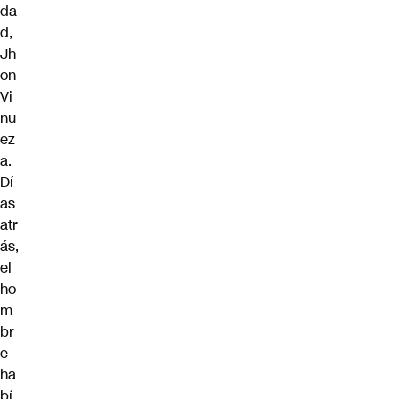
da
d,
Jh
on
Vi
nu
ez
a.
Dí
as
atr
ás,
el
ho
m
br
e
ha
bí