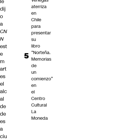
Venegas
le
aterriza
dij
en
o
Chile
a
para
CN
presentar
N
su
libro
est
“Norteña.
e
Memorias
m
de
art
un
es
comienzo”
el
en
alc
el
Centro
al
Cultural
de
La
de
Moneda
es
a
ciu