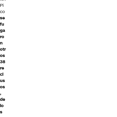
Pi
co
se
fu
ga
ro
n
otr
os
38
re
cl
us
os
,
de
lo
s