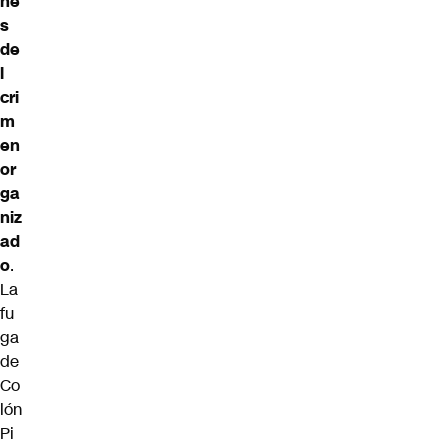
ne
s
de
l
cri
m
en
or
ga
niz
ad
o
.
La
fu
ga
de
Co
lón
Pi