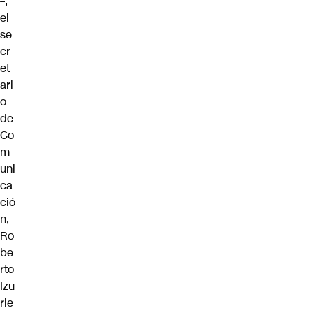
–,
el
se
cr
et
ari
o
de
Co
m
uni
ca
ció
n,
Ro
be
rto
Izu
rie