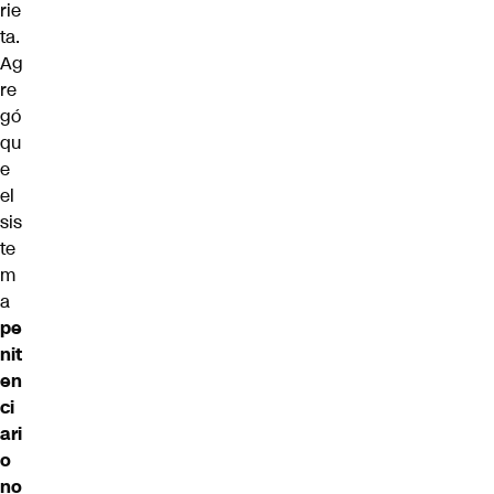
rie
ta.
Ag
re
gó
qu
e
el
sis
te
m
a
pe
nit
en
ci
ari
o
no