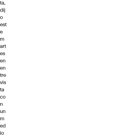
ta,
dij
o
est
e
m
art
es
en
en
tre
vis
ta
co
n
un
m
ed
io