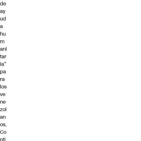
de
ay
ud
a
hu
m
ani
tar
ia”
pa
ra
los
ve
ne
zol
an
os.
Co
nti