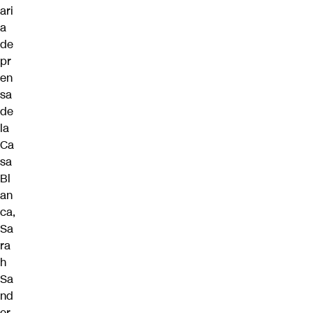
ari
a
de
pr
en
sa
de
la
Ca
sa
Bl
an
ca,
Sa
ra
h
Sa
nd
er