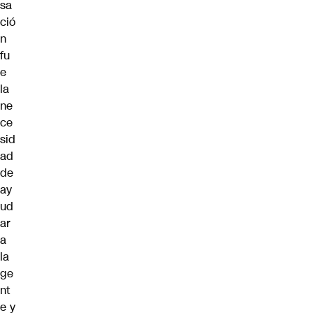
sa
ció
n
fu
e
la
ne
ce
sid
ad
de
ay
ud
ar
a
la
ge
nt
e y