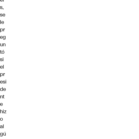
s,
se
le
pr
eg
un
tó
si
el
pr
esi
de
nt
e
hiz
o
al
gú