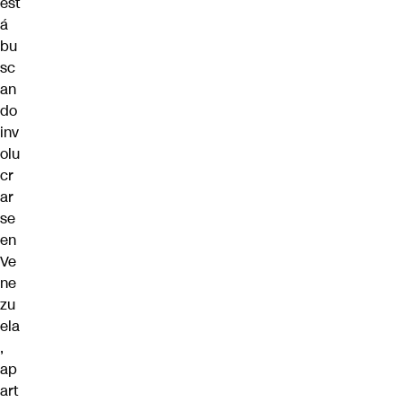
est
á
bu
sc
an
do
inv
olu
cr
ar
se
en
Ve
ne
zu
ela
,
ap
art