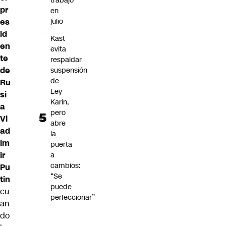
trabajo
pr
en
es
julio
id
Kast
en
evita
te
respaldar
de
suspensión
de
Ru
Ley
si
Karin,
a
pero
Vl
abre
ad
la
im
puerta
ir
a
cambios:
Pu
“Se
tin
puede
cu
perfeccionar”
an
do