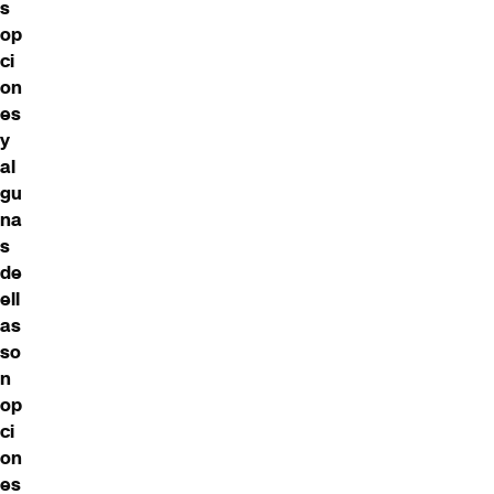
s
op
ci
on
es
y
al
gu
na
s
de
ell
as
so
n
op
ci
on
es