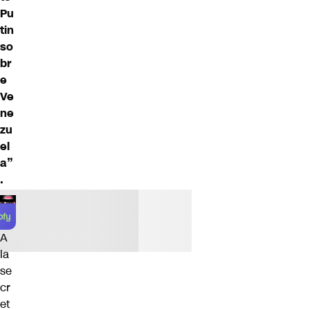
Pu
tin
so
br
e
Ve
ne
zu
el
a”
.
A
la
se
cr
et