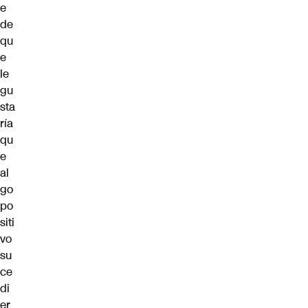
e
de
qu
e
le
gu
sta
ría
qu
e
al
go
po
siti
vo
su
ce
di
er