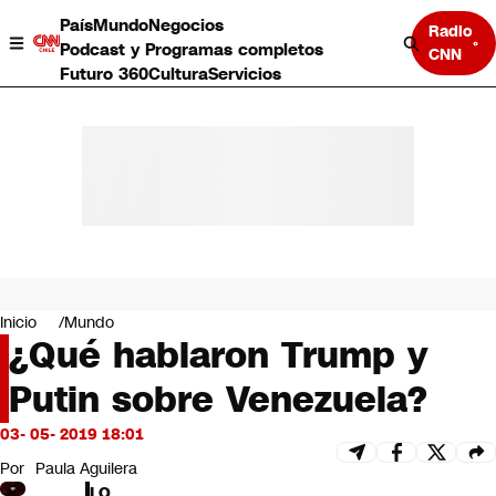
País
Mundo
Negocios
Radio
Podcast y Programas completos
CNN
Futuro 360
Cultura
Servicios
País
Mundo
Negocios
Inicio
Mundo
¿Qué hablaron Trump y
Deportes
Programas completos
Putin sobre Venezuela?
Cultura
Servicios
03- 05- 2019 18:01
Bits
CNN Data
Por
Paula Aguilera
CNN tiempo
LO