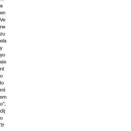
a
en
Ve
ne
zu
ela
y
yo
sie
nt
o
lo
mi
sm
o”,
dij
o
Tr