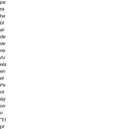
pa
ra
ha
bl
ar
de
Ve
ne
zu
ela
en
el
Pe
nt
ág
on
o
“El
pr