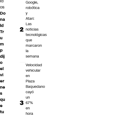
id
Google,
os
robótica
Do
y
Atari:
na
Las
ld
noticias
Tr
tecnológicas
u
que
m
marcaron
p
la
dij
semana
o
Velocidad
el
vehicular
vi
en
er
Plaza
Baquedano
ne
cayó
s
un
qu
67%
e
en
tu
hora