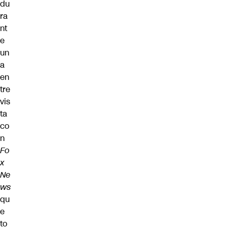
du
ra
nt
e
un
a
en
tre
vis
ta
co
n
Fo
x
Ne
ws
qu
e
to