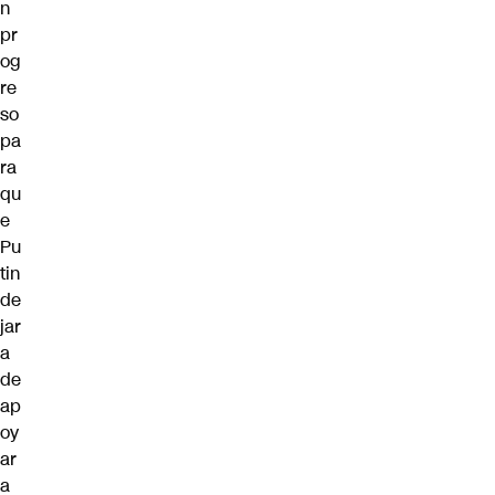
n
pr
og
re
so
pa
ra
qu
e
Pu
tin
de
jar
a
de
ap
oy
ar
a