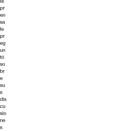
la
pr
en
sa
le
pr
eg
un
tó
so
br
e
su
s
dis
cu
sio
ne
s