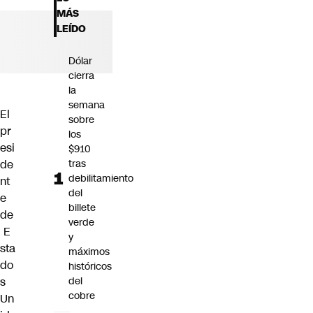
Futuro 360
MÁS
Opinión
LEÍDO
Dólar
cierra
la
semana
El
sobre
pr
los
esi
$910
de
tras
debilitamiento
nt
del
e
billete
de
verde
E
y
sta
máximos
do
históricos
s
del
cobre
Un