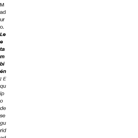
M
ad
ur
o.
Le
e
ta
m
bi
én
:
E
qu
ip
o
de
se
gu
rid
ad