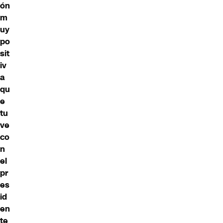
ón
m
uy
po
sit
iv
a
qu
e
tu
ve
co
n
el
pr
es
id
en
te