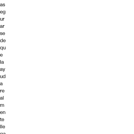
as
eg
ur
ar
se
de
qu
e
la
ay
ud
a
re
al
m
en
te
lle
ga