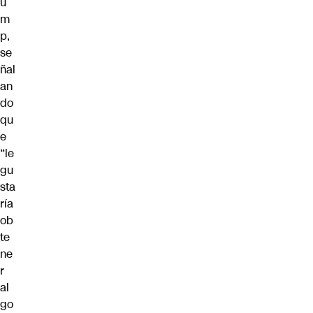
u
m
p,
se
ñal
an
do
qu
e
“le
gu
sta
ría
ob
te
ne
r
al
go