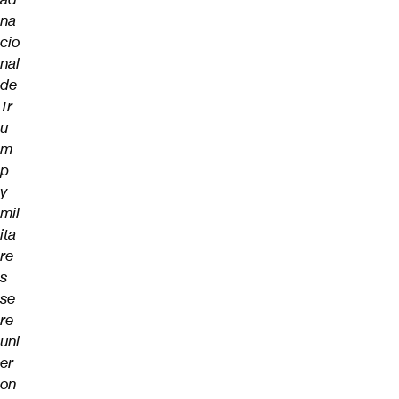
na
cio
nal
de
Tr
u
m
p
y
mil
ita
re
s
se
re
uni
er
on