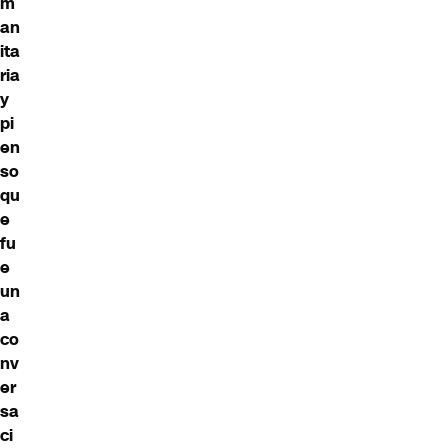
m
an
ita
ria
y
pi
en
so
qu
e
fu
e
un
a
co
nv
er
sa
ci