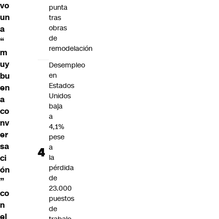
vo
punta
un
tras
obras
a
de
“
remodelación
m
uy
Desempleo
bu
en
Estados
en
Unidos
a
baja
co
a
nv
4,1%
er
pese
sa
a
ci
la
pérdida
ón
de
”
23.000
co
puestos
n
de
el