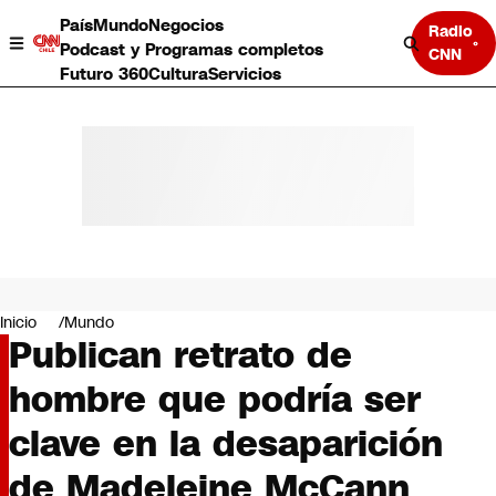
País
Mundo
Negocios
Radio
Podcast y Programas completos
CNN
Futuro 360
Cultura
Servicios
País
Mundo
Negocios
Inicio
Mundo
Publican retrato de
Deportes
Programas completos
hombre que podría ser
Cultura
Servicios
clave en la desaparición
Bits
CNN Data
de Madeleine McCann
CNN tiempo