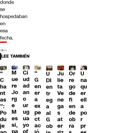
donde
se
hospedaban
en
esa
fecha.
LEE TAMBIÉN
M
Ci
“
Ju
Or
U
“
U
ue
ud
G
lie
re
na
C
DI
re
ad
en
ta
go
qu
ha
en
Jo
an
er
Ve
de
er
nt
tr
rg
o
a
ne
fi
ell
as
eg
e
ur
ex
ga
en
a
”:
a
M
ug
pe
s
de
po
Po
al
es
ua
ct
at
ob
r
du
G
si,
yo
ac
er
ra
pr
je
ob
pa
of
ió
riz
s
es
ap
ie