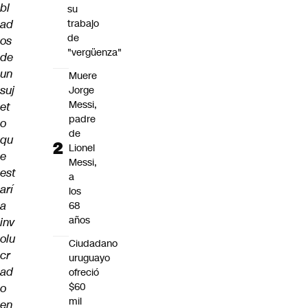
bl
su
ad
trabajo
de
os
"vergüenza"
de
un
Muere
suj
Jorge
Messi,
et
padre
o
de
qu
Lionel
e
Messi,
est
a
arí
los
a
68
años
inv
olu
Ciudadano
cr
uruguayo
ad
ofreció
$60
o
mil
en