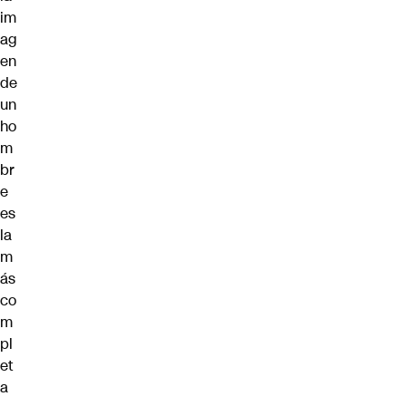
im
ag
en
de
un
ho
m
br
e
es
la
m
ás
co
m
pl
et
a