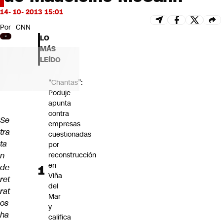
Futuro 360
14- 10- 2013 15:01
Opinión
Por
CNN
LO
MÁS
LEÍDO
“Chantas”:
Poduje
apunta
contra
Se
empresas
tra
cuestionadas
ta
por
n
reconstrucción
en
de
Viña
ret
del
rat
Mar
os
y
ha
califica