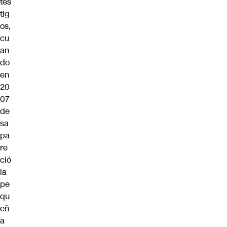
tes
tig
os,
cu
an
do
en
20
07
de
sa
pa
re
ció
la
pe
qu
eñ
a