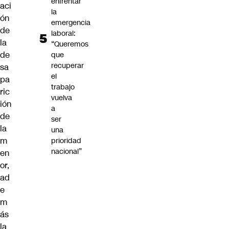
enfrentar
aci
la
ón
emergencia
de
laboral:
la
“Queremos
de
que
recuperar
sa
el
pa
trabajo
ric
vuelva
ión
a
de
ser
la
una
m
prioridad
nacional”
en
or,
ad
e
m
ás
l
a