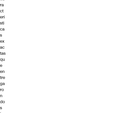
ra
ct
erí
sti
ca
s
ex
ac
tas
qu
e
en
tre
ga
ro
n
do
s