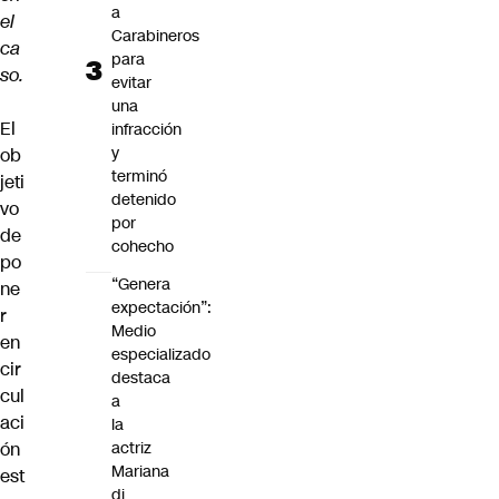
a
el
Carabineros
ca
para
so.
evitar
una
El
infracción
y
ob
terminó
jeti
detenido
vo
por
de
cohecho
po
“Genera
ne
expectación”:
r
Medio
en
especializado
cir
destaca
cul
a
aci
la
ón
actriz
Mariana
est
di