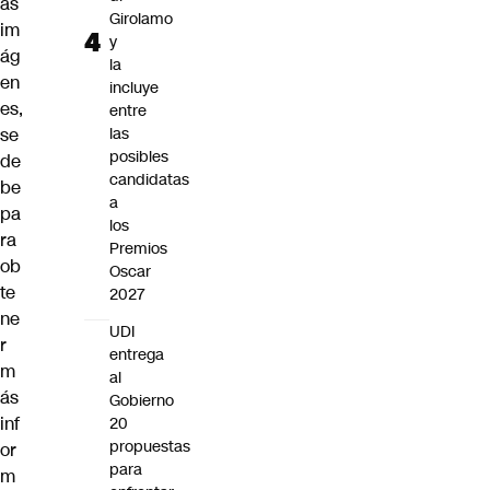
as
Girolamo
im
y
ág
la
en
incluye
es,
entre
se
las
posibles
de
candidatas
be
a
pa
los
ra
Premios
ob
Oscar
te
2027
ne
UDI
r
entrega
m
al
ás
Gobierno
inf
20
propuestas
or
para
m