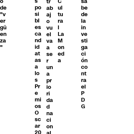
s
C
sa
o
tr
po
ul
be
de
ab
si
tu
de
"v
aj
bl
ra
la
er
o
es
l
in
gü
vu
ca
La
ve
en
el
nd
M
sti
za
va
id
on
ga
"
a
at
ed
ci
se
as
a
ón
r
a
co
un
lo
nt
a
s
ra
pr
Pr
el
io
e
P
ri
mi
D
da
os
G
d
O
na
sc
ci
ar
on
20
al