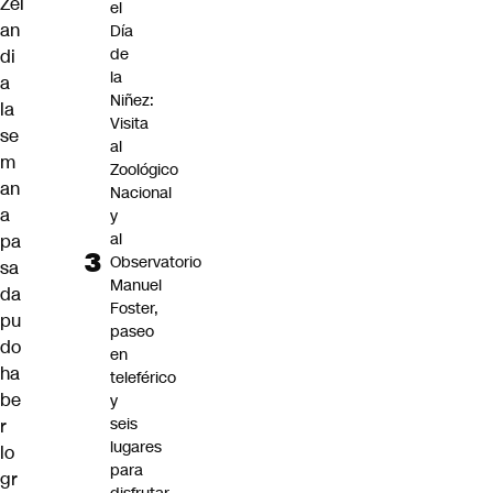
Zel
el
an
Día
de
di
la
a
Niñez:
la
Visita
se
al
m
Zoológico
an
Nacional
a
y
al
pa
Observatorio
sa
Manuel
da
Foster,
pu
paseo
do
en
ha
teleférico
be
y
seis
r
lugares
lo
para
gr