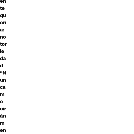
en
te
qu
erí
a:
no
tor
ie
da
d
.
“N
un
ca
m
e
oir
án
m
en