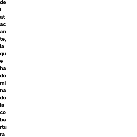
de
l
at
ac
an
te,
la
qu
e
ha
do
mi
na
do
la
co
be
rtu
ra