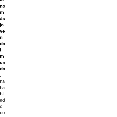
no
m
ás
jo
ve
n
de
l
m
un
do
,
ha
ha
bl
ad
o
co