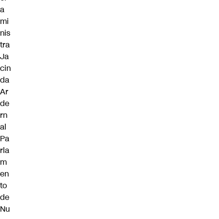
a
mi
nis
tra
Ja
cin
da
Ar
de
rn
al
Pa
rla
m
en
to
de
Nu