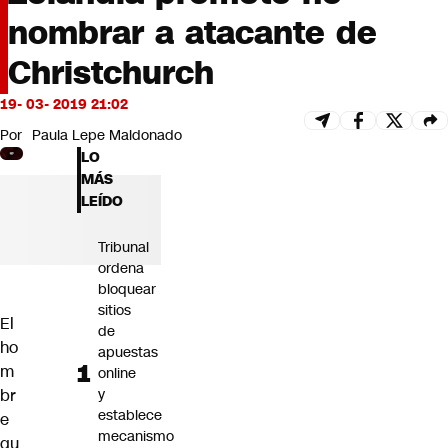
Futuro 360
nombrar a atacante de
Opinión
Christchurch
19- 03- 2019 21:02
Por
Paula Lepe Maldonado
LO
MÁS
LEÍDO
Tribunal
ordena
bloquear
sitios
El
de
ho
apuestas
m
online
br
y
establece
e
mecanismo
qu