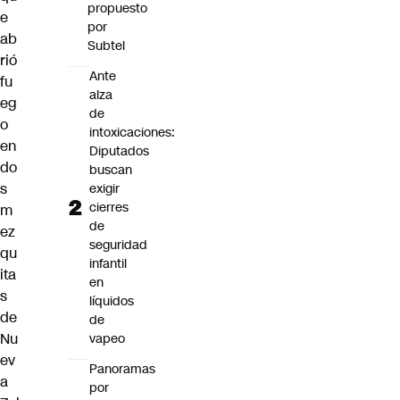
propuesto
e
por
ab
Subtel
rió
Ante
fu
alza
eg
de
o
intoxicaciones:
en
Diputados
do
buscan
s
exigir
cierres
m
de
ez
seguridad
qu
infantil
ita
en
s
líquidos
de
de
Nu
vapeo
ev
Panoramas
a
por