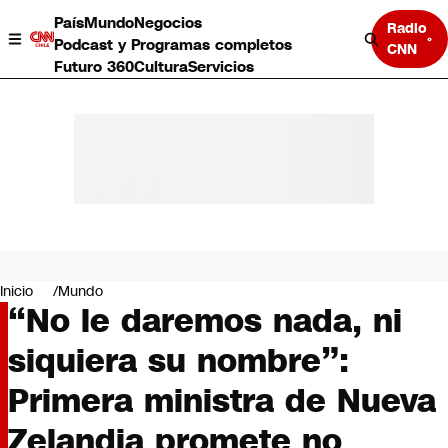
País
Mundo
Negocios
Radio
Podcast y Programas completos
CNN
Futuro 360
Cultura
Servicios
País
Mundo
Negocios
Inicio
Mundo
“No le daremos nada, ni
Deportes
Programas completos
siquiera su nombre”:
Cultura
Servicios
Primera ministra de Nueva
Bits
CNN Data
Zelandia promete no
CNN tiempo