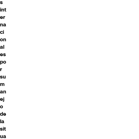
s
int
er
na
ci
on
al
es
po
r
su
m
an
ej
o
de
la
sit
ua