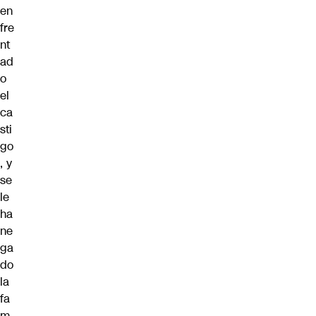
en
fre
nt
ad
o
el
ca
sti
go
, y
se
le
ha
ne
ga
do
la
fa
m