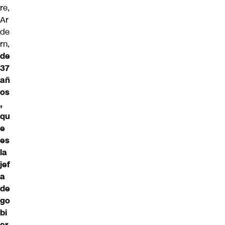
re,
Ar
de
rn,
de
37
añ
os
,
qu
e
es
la
jef
a
de
go
bi
er