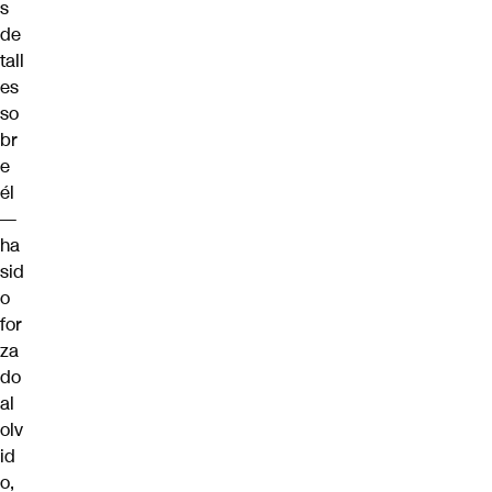
s
de
tall
es
so
br
e
él
—
ha
sid
o
for
za
do
al
olv
id
o,