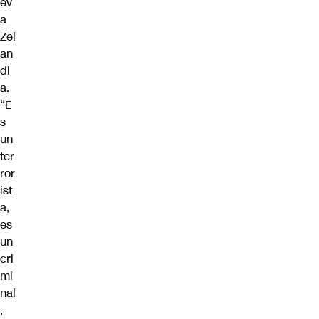
ev
a
Zel
an
di
a.
“E
s
un
ter
ror
ist
a,
es
un
cri
mi
nal
,