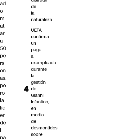
disfrutar
ad
de
o
la
m
naturaleza
at
UEFA
ar
confirma
a
un
50
pago
pe
a
rs
exempleada
durante
on
la
as,
gestión
pe
de
ro
Gianni
la
Infantino,
líd
en
er
medio
de
de
desmentidos
l
sobre
pa