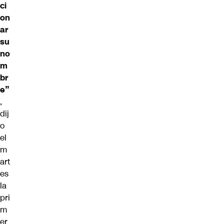
ci
on
ar
su
no
m
br
e”
,
dij
o
el
m
art
es
la
pri
m
er