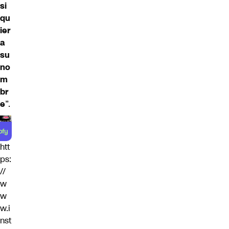
si
qu
ier
a
su
no
m
br
e
”.
htt
ps:
//
w
w
w.i
nst