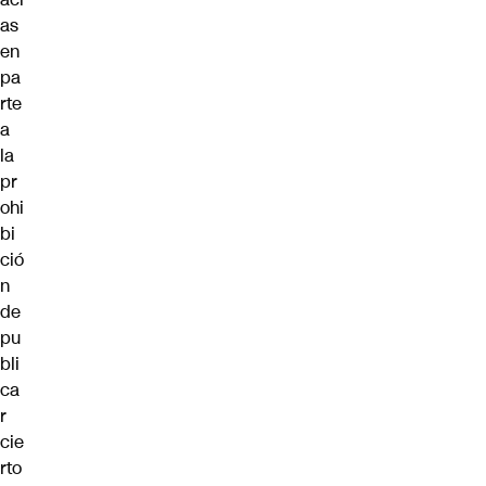
as
en
pa
rte
a
la
pr
ohi
bi
ció
n
de
pu
bli
ca
r
cie
rto