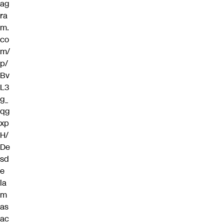
ag
ra
m.
co
m/
p/
Bv
L3
g_
qg
xp
H/
De
sd
e
la
m
as
ac