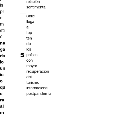
relación
ís
sentimental
pr
Chile
o
llega
m
al
eti
top
ó
ten
ne
de
ga
los
países
rle
con
lo
mayor
ún
recuperación
ic
del
o
turismo
qu
internacional
e
postpandemia
re
al
m