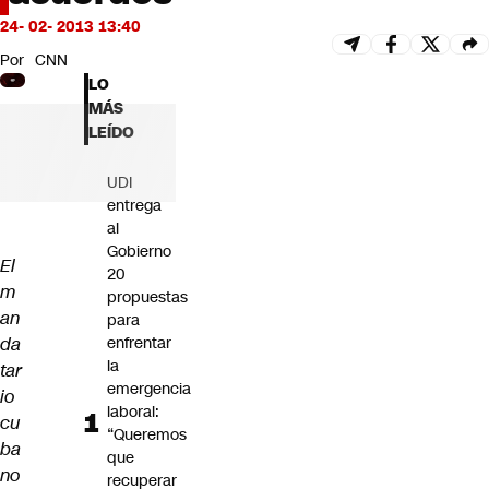
Futuro 360
24- 02- 2013 13:40
Opinión
Por
CNN
LO
MÁS
LEÍDO
UDI
entrega
al
Gobierno
El
20
m
propuestas
an
para
da
enfrentar
la
tar
emergencia
io
laboral:
cu
“Queremos
ba
que
no
recuperar