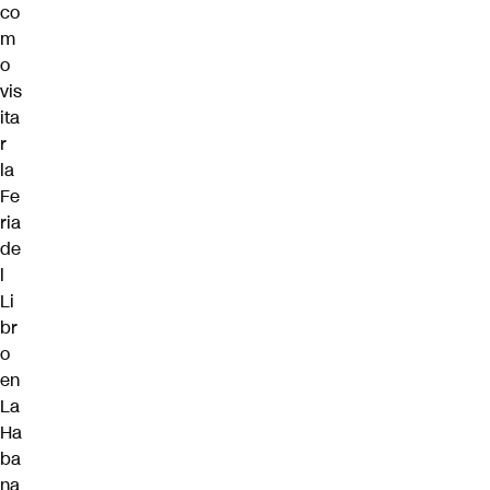
co
m
o
vis
ita
r
la
Fe
ria
de
l
Li
br
o
en
La
Ha
ba
na