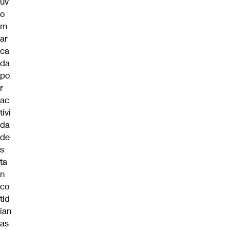
uv
o
m
ar
ca
da
po
r
ac
tivi
da
de
s
ta
n
co
tid
ian
as