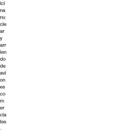
ici
na
nu
cle
ar
y
arr
ien
do
de
avi
on
es
co
m
er
cia
les
.