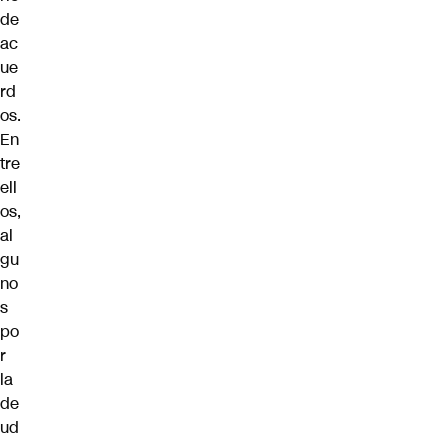
de
ac
ue
rd
os.
En
tre
ell
os,
al
gu
no
s
po
r
la
de
ud