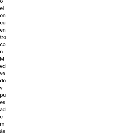
o”
el
en
cu
en
tro
co
n
M
ed
ve
de
v
,
pu
es
ad
e
m
ás