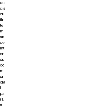
de
dis
cu
tir
te
m
as
de
int
er
és
co
m
er
cia
l
pa
ra
a