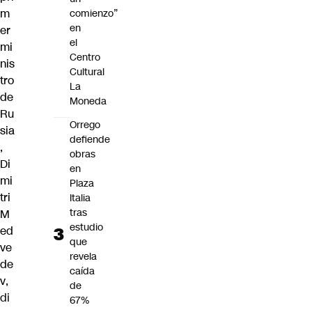
m
comienzo”
en
er
el
mi
Centro
nis
Cultural
tro
La
de
Moneda
Ru
Orrego
sia
defiende
,
obras
Di
en
mi
Plaza
tri
Italia
tras
M
estudio
ed
que
ve
revela
de
caída
v
,
de
di
67%