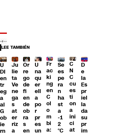
LEE TAMBIÉN
Fr
C
Ju
Or
U
Se
D
U
ac
N
lie
re
na
es
e
DI
ki
C
ta
go
qu
pe
la
en
ng
cu
Ve
de
er
ra
Es
tr
en
es
ne
fi
ell
n
pr
eg
C
ti
ga
en
a
ha
iel
a
ol
on
s
de
po
st
la
al
o
a
at
ob
r
a
da
G
m
ini
er
ra
pr
-1
su
ob
bi
ci
riz
s
es
2
pr
ie
a:
at
a
en
un
°C
im
rn