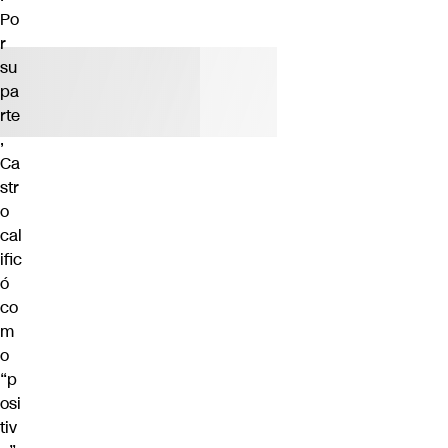
Po
r
su
pa
rte
,
Ca
str
o
cal
ific
ó
co
m
o
“p
osi
tiv