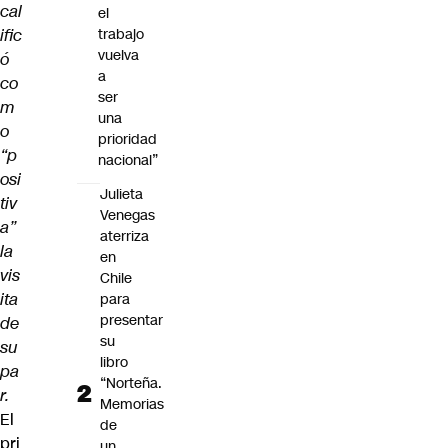
cal
el
ific
trabajo
vuelva
ó
a
co
ser
m
una
o
prioridad
“p
nacional”
osi
Julieta
tiv
Venegas
a”
aterriza
la
en
vis
Chile
ita
para
presentar
de
su
su
libro
pa
“Norteña.
r.
Memorias
El
de
pri
un