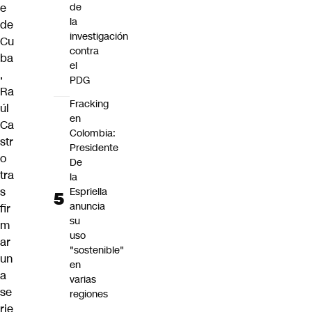
e
de
la
de
investigación
Cu
contra
ba
el
,
PDG
Ra
Fracking
úl
en
Ca
Colombia:
str
Presidente
o
De
tra
la
s
Espriella
anuncia
fir
su
m
uso
ar
"sostenible"
un
en
a
varias
se
regiones
rie