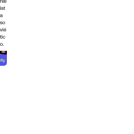
nal
ist
a
so
vié
tic
o.