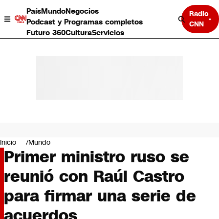
País
Mundo
Negocios
Radio
Podcast y Programas completos
CNN
Futuro 360
Cultura
Servicios
País
Mundo
Negocios
Inicio
Mundo
Primer ministro ruso se
Deportes
Programas completos
reunió con Raúl Castro
Cultura
Servicios
para firmar una serie de
Bits
CNN Data
acuerdos
CNN tiempo