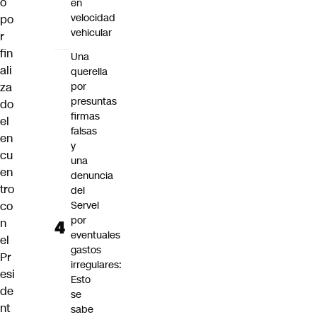
o
en
velocidad
po
vehicular
r
fin
Una
ali
querella
za
por
presuntas
do
firmas
el
falsas
en
y
cu
una
en
denuncia
tro
del
co
Servel
por
n
eventuales
el
gastos
Pr
irregulares:
esi
Esto
de
se
nt
sabe