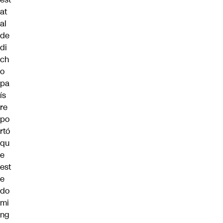
at
al
de
di
ch
o
pa
ís
re
po
rtó
qu
e
est
e
do
mi
ng