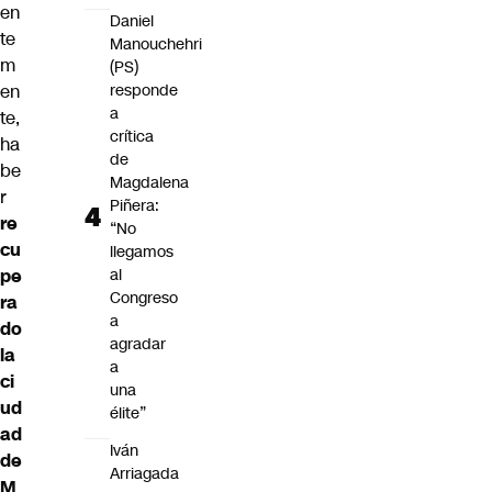
en
Daniel
te
Manouchehri
m
(PS)
en
responde
a
te,
crítica
ha
de
be
Magdalena
r
Piñera:
re
“No
cu
llegamos
pe
al
Congreso
ra
a
do
agradar
la
a
ci
una
ud
élite”
ad
Iván
de
Arriagada
M