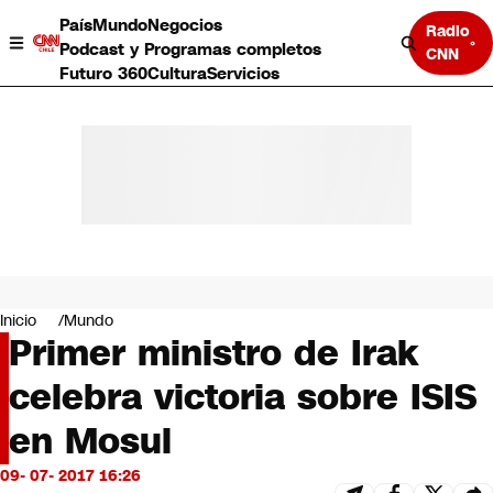
País
Mundo
Negocios
Radio
Podcast y Programas completos
CNN
Futuro 360
Cultura
Servicios
País
Mundo
Negocios
Inicio
Mundo
Primer ministro de Irak
Deportes
Programas completos
celebra victoria sobre ISIS
Cultura
Servicios
en Mosul
Bits
CNN Data
09- 07- 2017 16:26
CNN tiempo