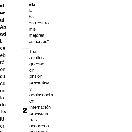
ella
id
le
er
he
al-
entregado
Ab
mis
ad
mejores
i
,
esfuerzos"
cel
Tres
eb
adultos
ró
quedan
en
en
su
prisión
preventiva
cu
y
en
adolescente
ta
en
de
internación
Tw
provisoria
itt
tras
er
encerrona