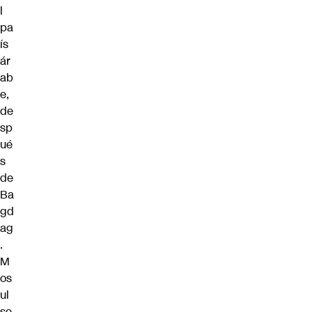
l
pa
ís
ár
ab
e,
de
sp
ué
s
de
Ba
gd
ag
.
M
os
ul
se