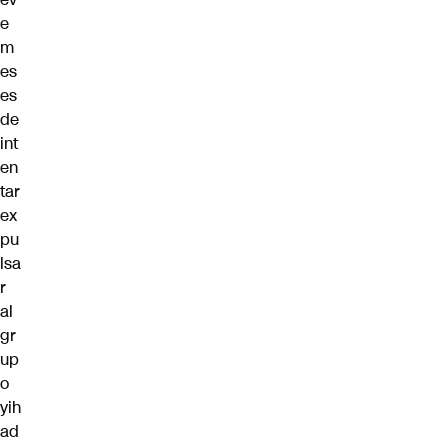
e
m
es
es
de
int
en
tar
ex
pu
lsa
r
al
gr
up
o
yih
ad