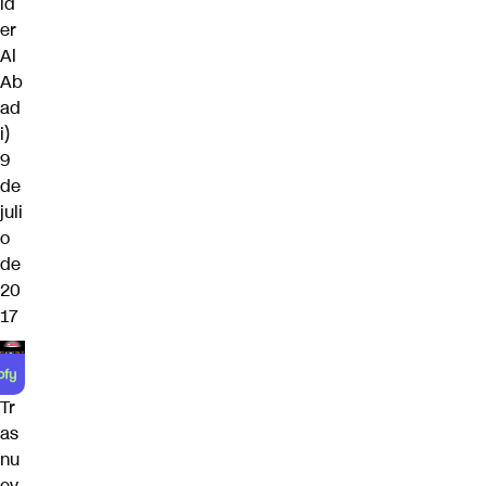
id
er
Al
Ab
ad
i)
9
de
juli
o
de
20
17
Tr
as
nu
ev