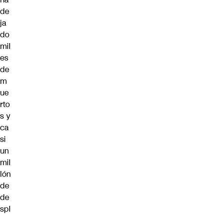
de
ja
do
mil
es
de
m
ue
rto
s y
ca
si
un
mil
lón
de
de
spl