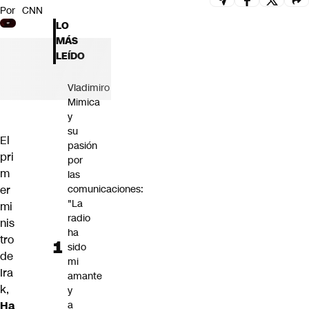
Por
CNN
Futuro 360
LO
Opinión
MÁS
LEÍDO
Vladimiro
Mimica
y
su
El
pasión
pri
por
m
las
er
comunicaciones:
"La
mi
radio
nis
ha
tro
sido
de
mi
Ira
amante
k,
y
Ha
a