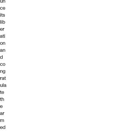
un
ce
its
lib
er
ati
on
an
d
co
ng
rat
ula
te
th
e
ar
m
ed