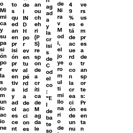
ri
o
de
to
an
4
ve
de
ag
Mi
Ni
s
ou
9
rs
l
ad
mi
ra
qu
ch
%
us
IN
a
ca
v
ed
eh
es
e
D
y
y
M
an
ri
tá
m
H
la
su
od
en
(P
de
pr
po
cr
pa
i,
pr
S)
ac
es
r
isi
si
el
isi
re
ue
a
ev
s
ón
jo
ón
sp
rd
de
en
de
po
ye
pr
on
o
tr
tu
C
r
ro
ev
de
co
an
al
od
la
m
en
a
n
sp
pé
el
s
ul
tiv
cr
la
or
rd
co
co
ti
a
íti
cr
te
id
:
m
mi
y
ca
ea
s:
a
"E
un
llo
ad
de
ci
Pr
de
l
ic
na
ol
M
ón
es
ac
de
ac
ri
es
ag
de
en
ci
ba
io
o
ce
da
un
ta
on
te
ne
de
nt
le
nu
n
es
so