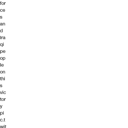
for
ce
s
an
d
Ira
qi
pe
op
le
on
thi
s
vic
tor
y
pi
c.t
wit