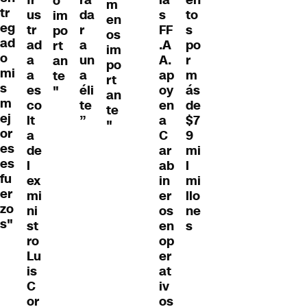
o
m
tr
us
da
s
to
im
en
eg
tr
r
FF
s
po
os
ad
ad
a
.A
po
rt
im
o
a
un
A.
r
an
po
mi
a
a
ap
m
te
rt
s
es
éli
oy
ás
"
an
m
co
te
en
de
te
ej
lt
”
a
$7
"
or
a
C
9
es
de
ar
mi
es
l
ab
l
fu
ex
in
mi
er
mi
er
llo
zo
ni
os
ne
s"
st
en
s
ro
op
Lu
er
is
at
C
iv
or
os