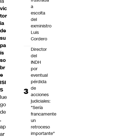
frustrada
la
a
vic
escolta
tor
del
ia
exministro
de
Luis
su
Cordero
pa
Director
ís
del
so
INDH
br
por
e
eventual
pérdida
ISI
de
S
acciones
lue
judiciales:
go
"Sería
de
francamente
,
un
ap
retroceso
importante"
ar