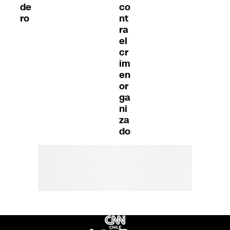
de
co
ro
nt
ra
el
cr
im
en
or
ga
ni
za
do