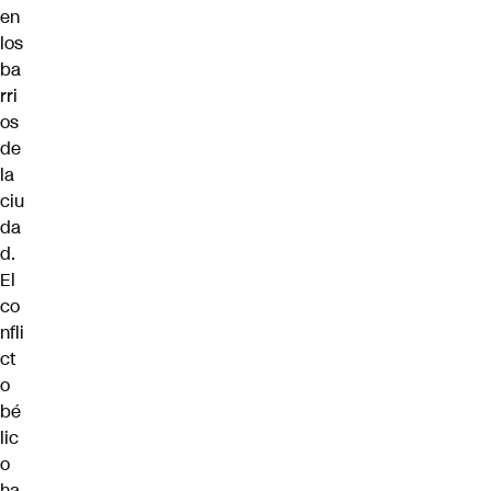
en
los
ba
rri
os
de
la
ciu
da
d.
El
co
nfli
ct
o
bé
lic
o
ha