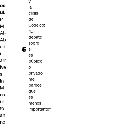
y
os
la
ul
.
crisis
P
de
Codelco:
M
"El
Al-
debate
Ab
sobre
ad
si
i
es
arr
público
ive
o
privado
s
me
in
parece
M
que
os
es
ul
menos
to
importante"
an
no