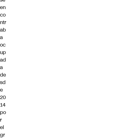
en
co
ntr
ab
a
oc
up
ad
a
de
sd
e
20
14
po
r
el
gr