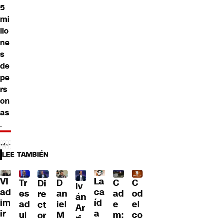
5
mi
llo
ne
s
de
pe
rs
on
as
.
LEE TAMBIÉN
Vl
La
Tr
D
C
C
Di
Iv
ad
ca
es
an
ad
od
re
án
im
íd
ad
iel
e
el
ct
Ar
ir
a
ul
M
m:
co
or