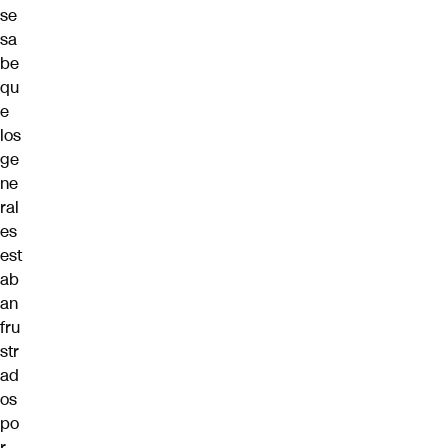
se
sa
be
qu
e
los
ge
ne
ral
es
est
ab
an
fru
str
ad
os
po
r