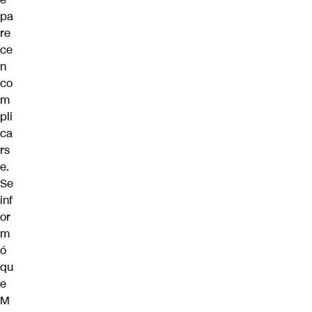
pa
re
ce
n
co
m
pli
ca
rs
e.
Se
inf
or
m
ó
qu
e
M