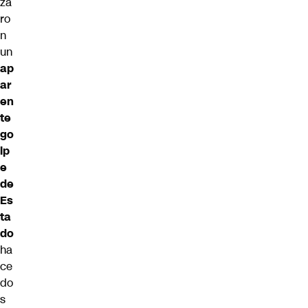
za
ro
n
un
ap
ar
en
te
go
lp
e
de
Es
ta
do
ha
ce
do
s