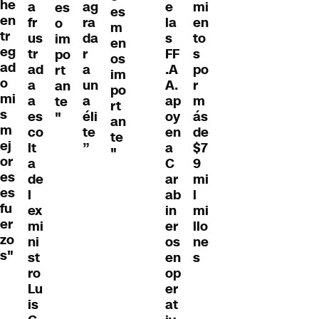
he
a
ag
e
mi
es
es
en
fr
ra
la
en
o
m
tr
us
da
s
to
im
en
eg
tr
r
FF
s
po
os
ad
ad
a
.A
po
rt
im
o
a
un
A.
r
an
po
mi
a
a
ap
m
te
rt
s
es
éli
oy
ás
"
an
m
co
te
en
de
te
ej
lt
”
a
$7
"
or
a
C
9
es
de
ar
mi
es
l
ab
l
fu
ex
in
mi
er
mi
er
llo
zo
ni
os
ne
s"
st
en
s
ro
op
Lu
er
is
at