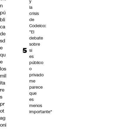
y
n
la
pú
crisis
bli
de
Codelco:
ca
"El
de
debate
sd
sobre
e
si
qu
es
e
público
los
o
privado
mil
me
ita
parece
re
que
s
es
pr
menos
ot
importante"
ag
oni