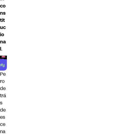
co
ns
tit
uc
io
na
l
.
Pe
ro
de
trá
s
de
es
ce
na