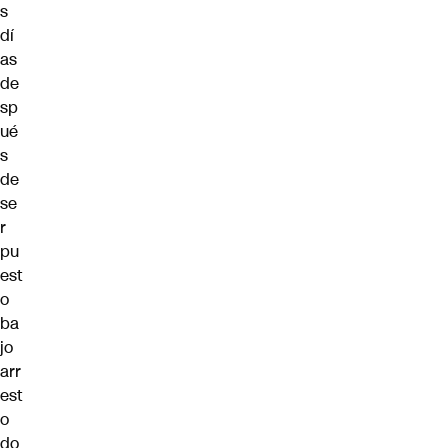
s
dí
as
de
sp
ué
s
de
se
r
pu
est
o
ba
jo
arr
est
o
do