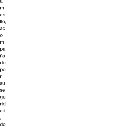
a
m
ari
llo,
ac
o
m
pa
ña
do
po
r
su
se
gu
rid
ad
,
do