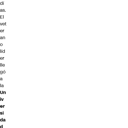
dí
as
.
El
vet
er
an
o
líd
er
lle
gó
a
la
Un
iv
er
si
da
d