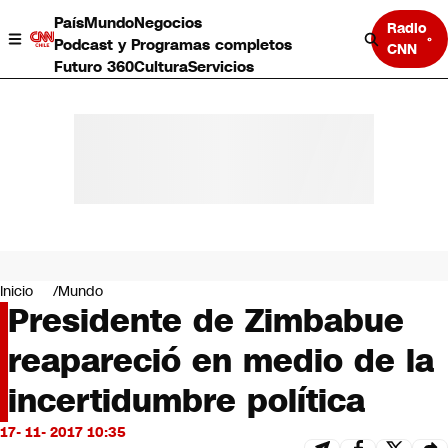
País
Mundo
Negocios
Radio
Podcast y Programas completos
CNN
Futuro 360
Cultura
Servicios
País
Mundo
Negocios
Inicio
Mundo
Presidente de Zimbabue
Deportes
Programas completos
reapareció en medio de la
Cultura
Servicios
incertidumbre política
Bits
CNN Data
17- 11- 2017 10:35
CNN tiempo