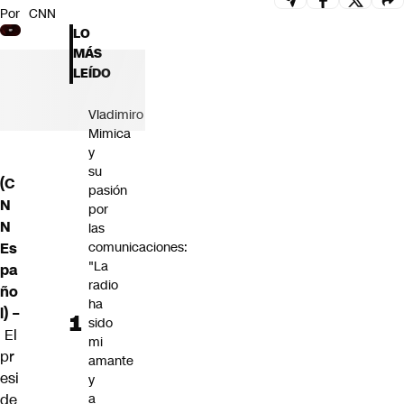
Por
CNN
Futuro 360
LO
Opinión
MÁS
LEÍDO
Vladimiro
Mimica
y
su
(C
pasión
N
por
N
las
Es
comunicaciones:
"La
pa
radio
ño
ha
l) –
sido
El
mi
pr
amante
esi
y
de
a