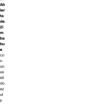
Ab
ier
ta
de
Zi
m
ba
bu
e
co
n
un
ve
sti
do
az
ul
y