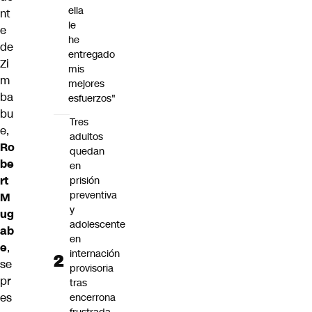
ella
nt
le
e
he
de
entregado
Zi
mis
m
mejores
ba
esfuerzos"
bu
Tres
e
,
adultos
Ro
quedan
be
en
rt
prisión
preventiva
M
y
ug
adolescente
ab
en
e
,
internación
se
provisoria
pr
tras
es
encerrona