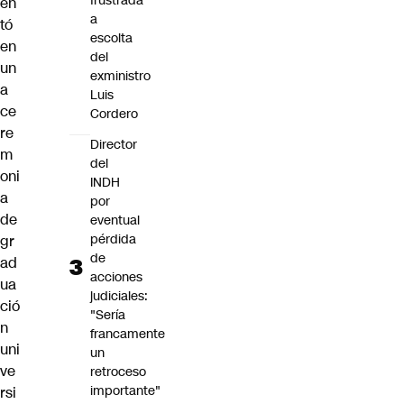
frustrada
en
a
tó
escolta
en
del
un
exministro
a
Luis
ce
Cordero
re
Director
m
del
oni
INDH
a
por
de
eventual
pérdida
gr
de
ad
acciones
ua
judiciales:
ció
"Sería
n
francamente
uni
un
ve
retroceso
importante"
rsi