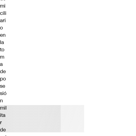
mi
cili
ari
o
en
la
to
m
a
de
po
se
sió
n
mil
ita
r
de