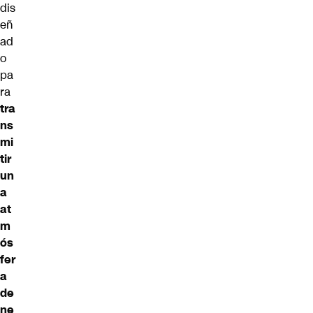
dis
eñ
ad
o
pa
ra
tra
ns
mi
tir
un
a
at
m
ós
fer
a
de
ne