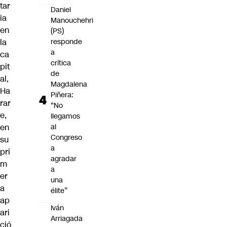
tar
Daniel
ia
Manouchehri
en
(PS)
la
responde
a
ca
crítica
pit
de
al,
Magdalena
Ha
Piñera:
rar
“No
e,
llegamos
en
al
Congreso
su
a
pri
agradar
m
a
er
una
a
élite”
ap
Iván
ari
Arriagada
ció