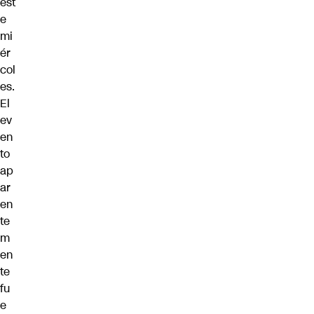
est
e
mi
ér
col
es.
El
ev
en
to
ap
ar
en
te
m
en
te
fu
e