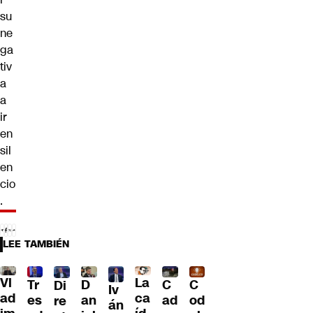
su
ne
ga
tiv
a
a
ir
en
sil
en
cio
.
LEE TAMBIÉN
Vl
La
Tr
D
C
C
Di
Iv
ad
ca
es
an
ad
od
re
án