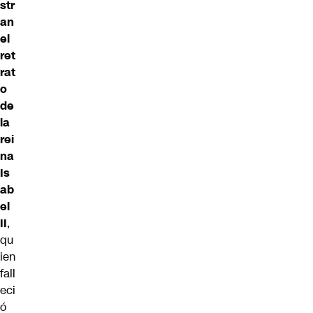
str
an
el
ret
rat
o
de
la
rei
na
Is
ab
el
II
,
qu
ien
fall
eci
ó