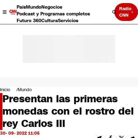
País
Mundo
Negocios
Radio
Podcast y Programas completos
CNN
Futuro 360
Cultura
Servicios
País
Mundo
Negocios
Inicio
Mundo
Presentan las primeras
Deportes
Programas completos
monedas con el rostro del
Cultura
Servicios
rey Carlos III
Bits
CNN Data
30- 09- 2022 11:05
CNN tiempo