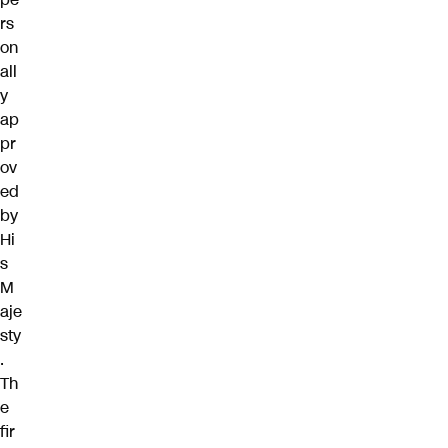
rs
on
all
y
ap
pr
ov
ed
by
Hi
s
M
aje
sty
.
Th
e
fir