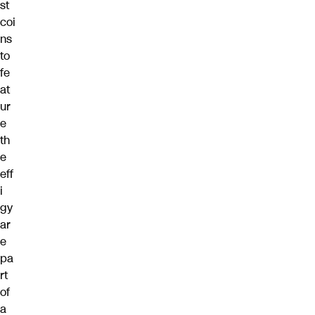
st
coi
ns
to
fe
at
ur
e
th
e
eff
i
gy
ar
e
pa
rt
of
a