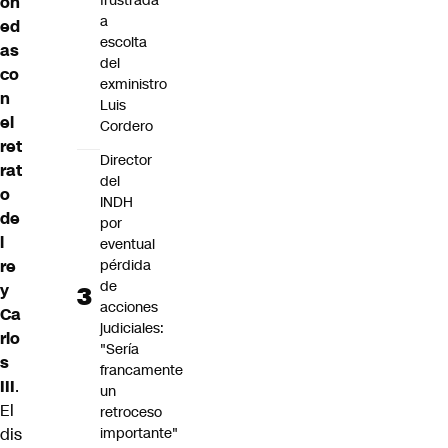
frustrada
on
a
ed
escolta
as
del
co
exministro
n
Luis
el
Cordero
ret
Director
rat
del
o
INDH
de
por
l
eventual
pérdida
re
de
y
acciones
Ca
judiciales:
rlo
"Sería
s
francamente
III
.
un
El
retroceso
importante"
dis