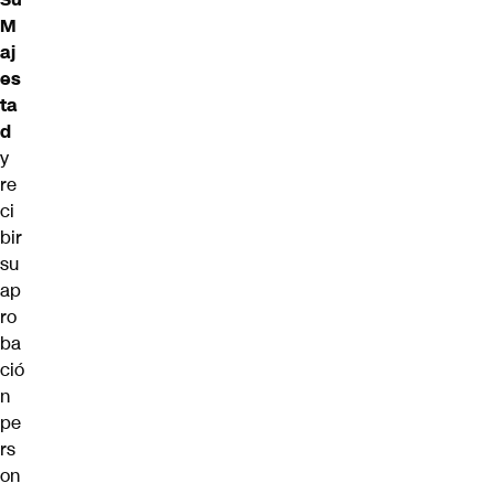
M
aj
es
ta
d
y
re
ci
bir
su
ap
ro
ba
ció
n
pe
rs
on