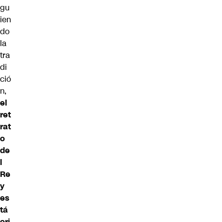
gu
ien
do
la
tra
di
ció
n,
el
ret
rat
o
de
l
Re
y
es
tá
ori