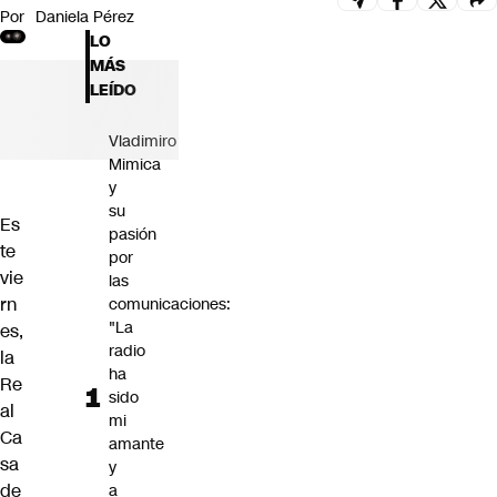
Por
Daniela Pérez
Futuro 360
LO
Opinión
MÁS
LEÍDO
Vladimiro
Mimica
y
su
Es
pasión
te
por
vie
las
rn
comunicaciones:
"La
es,
radio
la
ha
Re
sido
al
mi
Ca
amante
sa
y
de
a