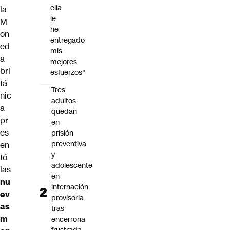
ella
la
le
M
he
on
entregado
ed
mis
a
mejores
bri
esfuerzos"
tá
Tres
nic
adultos
a
quedan
pr
en
es
prisión
preventiva
en
y
tó
adolescente
las
en
nu
internación
ev
provisoria
as
tras
m
encerrona