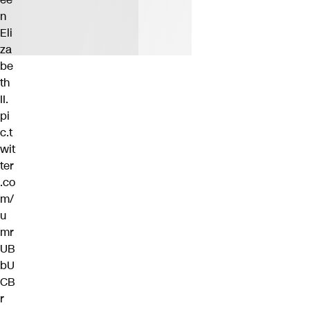
n
Eli
za
be
th
II.
pi
c.t
wit
ter
.co
m/
u
mr
UB
bU
CB
r