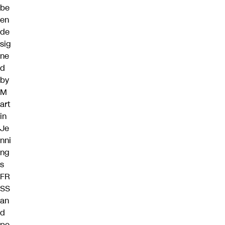
be
en
de
sig
ne
d
by
M
art
in
Je
nni
ng
s
FR
SS
an
d
pe