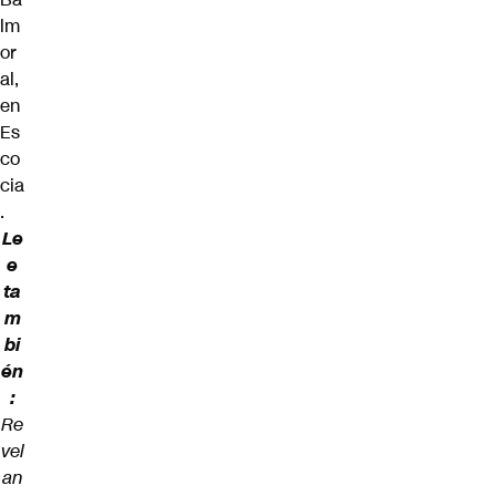
lm
or
al,
en
Es
co
cia
.
Le
e
ta
m
bi
én
:
Re
vel
an