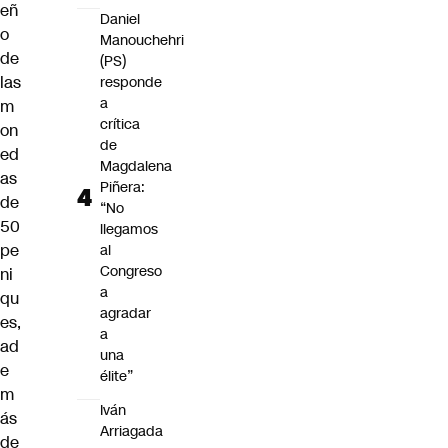
eñ
Daniel
o
Manouchehri
de
(PS)
las
responde
a
m
crítica
on
de
ed
Magdalena
as
Piñera:
de
“No
50
llegamos
pe
al
Congreso
ni
a
qu
agradar
es,
a
ad
una
e
élite”
m
Iván
ás
Arriagada
de