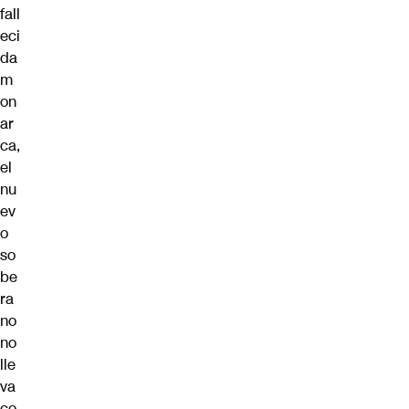
fall
eci
da
m
on
ar
ca,
el
nu
ev
o
so
be
ra
no
no
lle
va
co