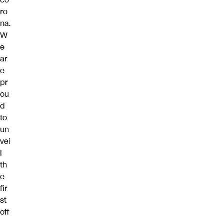
ro
na.
W
e
ar
e
pr
ou
d
to
un
vei
l
th
e
fir
st
off