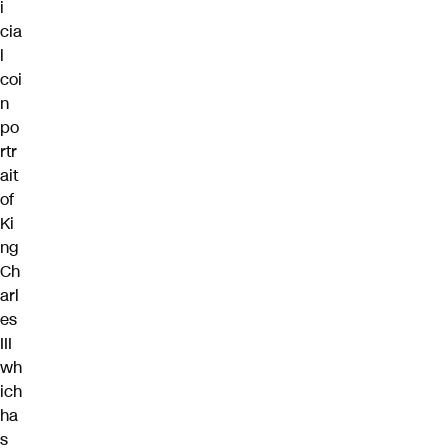
i
cia
l
coi
n
po
rtr
ait
of
Ki
ng
Ch
arl
es
III
wh
ich
ha
s