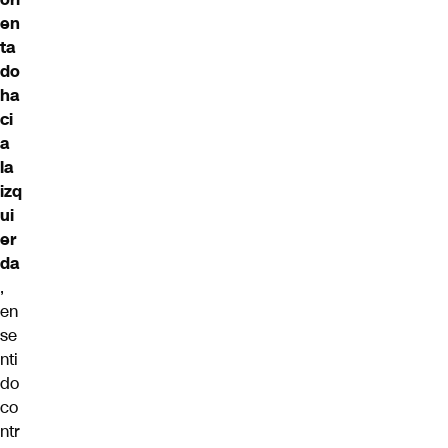
en
ta
do
ha
ci
a
la
izq
ui
er
da
,
en
se
nti
do
co
ntr