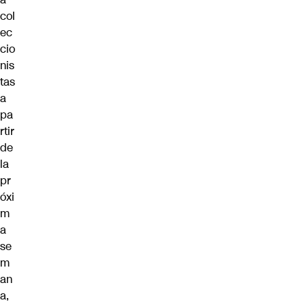
col
ec
cio
nis
tas
a
pa
rtir
de
la
pr
óxi
m
a
se
m
an
a,