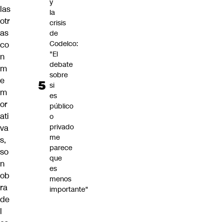
y
las
la
otr
crisis
as
de
Codelco:
co
"El
n
debate
m
sobre
e
si
m
es
or
público
ati
o
privado
va
me
s,
parece
so
que
n
es
ob
menos
ra
importante"
de
l