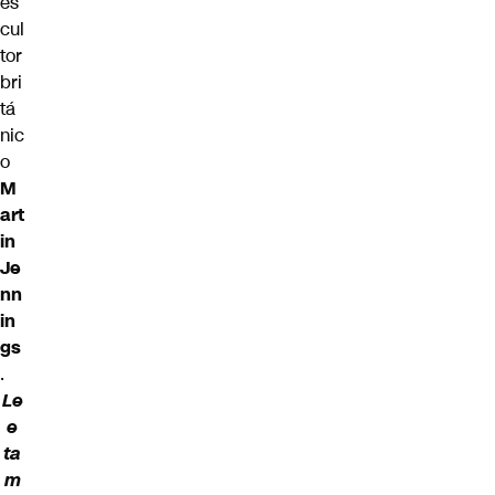
es
cul
tor
bri
tá
nic
o
M
art
in
Je
nn
in
gs
.
Le
e
ta
m