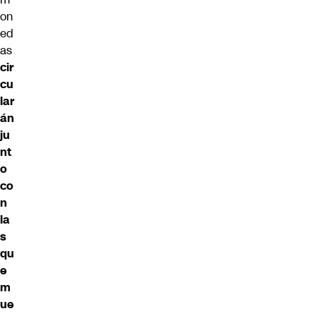
on
ed
as
cir
cu
lar
án
ju
nt
o
co
n
la
s
qu
e
m
ue