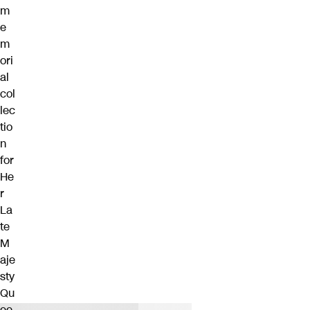
m
e
m
ori
al
col
lec
tio
n
for
He
r
La
te
M
aje
sty
Qu
ee