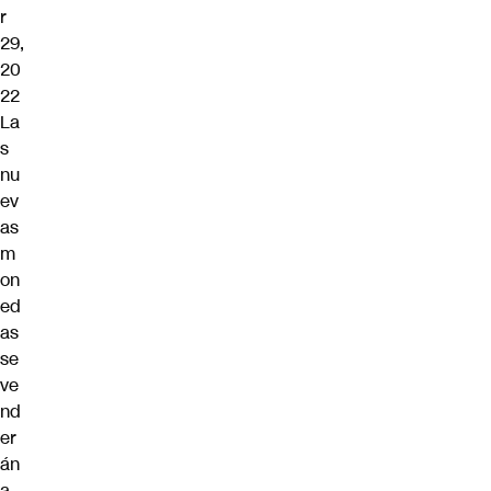
r
29,
20
22
La
s
nu
ev
as
m
on
ed
as
se
ve
nd
er
án
a