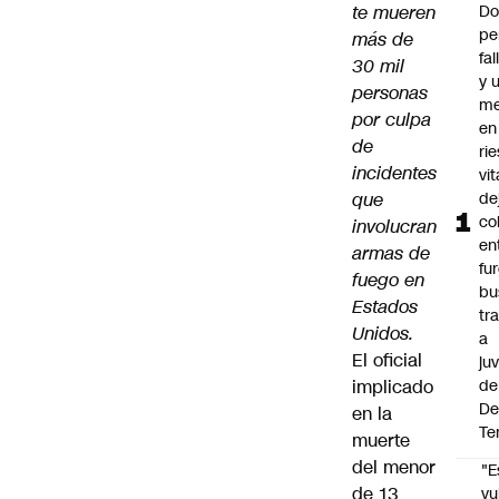
te mueren
Do
pe
más de
fa
30 mil
y 
personas
me
por culpa
en
de
ri
incidentes
vit
que
de
co
involucran
en
armas de
fu
fuego en
bu
Estados
tr
Unidos.
a
El oficial
ju
implicado
de
De
en la
Te
muerte
del menor
"E
de 13
vu