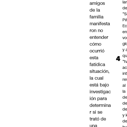
la
amigos
d
de la
“S
familia
Pi
manifesta
Ec
ron no
en
entender
vo
cómo
gl
y 
ocurrió
q
esta
“h
fatídica
ac
situación,
in
la cual
re
está bajo
al
investigac
la
de
ión para
de
determina
d
r si se
y 
trató de
de
una