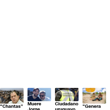
Muere
Ciudadano
“Genera
“Chantas”
Jorge
uruguayo