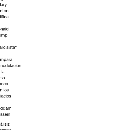
llary
inton
lifica
nald
rump
e
arcisista"
ompara
modelación
 la
asa
anca
n los
lacios
e
addam
ssein
álisis: