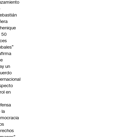
nzamiento
e
ebastián
ñera
henique
 50
ces
obales”
afirma
ue
ay un
uerdo
ternacional
specto
 rol en
fensa
 la
emocracia
los
rechos