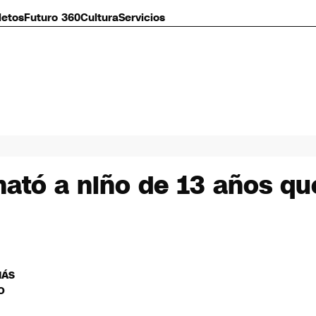
letos
Futuro 360
Cultura
Servicios
ató a niño de 13 años que
MÁS
O