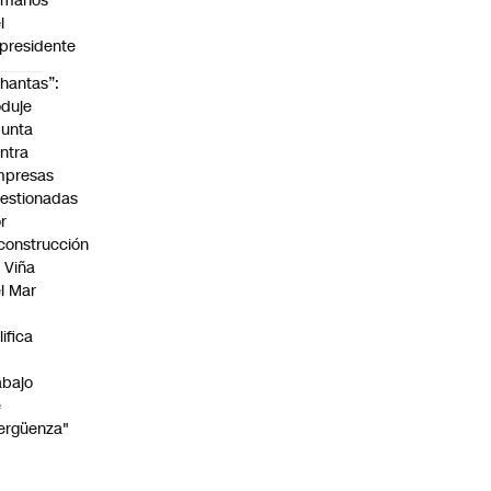
umanos”
l
presidente
hantas”:
duje
unta
ntra
mpresas
estionadas
r
construcción
 Viña
l Mar
lifica
abajo
e
ergüenza"