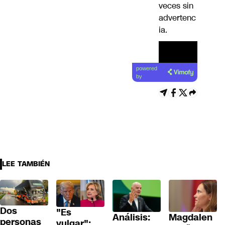
veces sin
advertenc
ia.
powered
by
LEE TAMBIÉN
Dos
"Es
Análisis:
Magdalen
personas
vulgar":