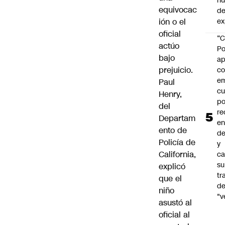
h
equivocac
de
ión o el
ex
oficial
“C
actúo
Po
bajo
ap
prejuicio.
co
e
Paul
cu
Henry,
po
del
re
Departam
en
ento de
de
Policía de
y
California,
ca
su
explicó
tr
que el
d
niño
"v
asustó al
oficial al