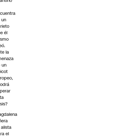
fantino
cuentra
 un
rieto
e él
ismo
eó.
te la
menaza
 un
icot
ropeo,
odrá
perar
ta
isis?
agdalena
ñera
 alista
ra el