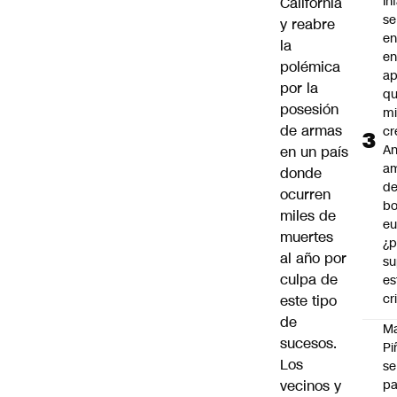
In
California
se
y reabre
en
la
en
polémica
ap
por la
qu
posesión
m
de armas
cr
An
en un país
a
donde
de
ocurren
bo
miles de
eu
muertes
¿p
al año por
su
culpa de
es
cr
este tipo
de
M
sucesos.
Pi
Los
se
vecinos y
pa