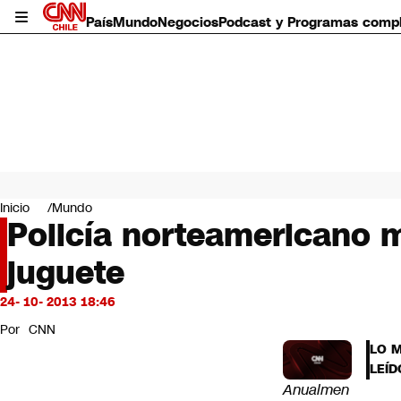
País
Mundo
Negocios
Podcast y Programas comp
País
Mundo
Inicio
Mundo
Negocios
Policía norteamericano m
Deportes
juguete
Programas completos
Cultura
Servicios
24- 10- 2013 18:46
Bits
Por
CNN
CNN Data
LO 
CNN tiempo
LEÍD
Futuro 360
Anualmen
Opinión