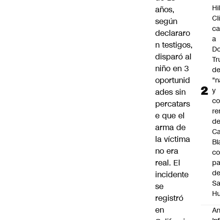
Hi
años,
Cl
según
ca
declararo
a
n testigos,
Do
disparó al
T
niño en 3
d
oportunid
"n
y
ades sin
c
percatars
re
e que el
de
arma de
C
la víctima
Bl
no era
co
real. El
pa
d
incidente
S
se
Hu
registró
en
An