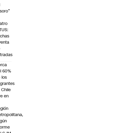
l
soro”
n
atro
TUS:
echas
venta
e
tradas
erca
l 60%
 los
grantes
 Chile
ve en
gión
tropolitana,
egún
forme