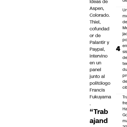
de
Ideas de
Aspen,
U
Colorado.
m
Thiel,
de
M
cofundad
ja
or de
po
Palantir y
er
Paypal,
si
intervino
d
en un
te
panel
du
pr
junto al
d
politólogo
ci
Francis
Fukuyama
Tr
fr
.
Ha
“Trab
Go
ajand
ma
2