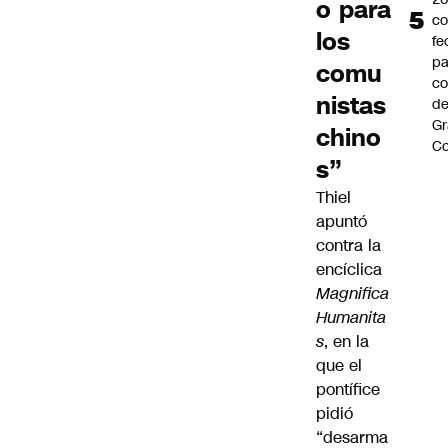
o para
c
los
fe
pa
comu
co
nistas
de
Gr
chino
C
s”
Thiel
apuntó
contra la
encíclica
Magnifica
Humanita
s
, en la
que el
pontífice
pidió
“desarma