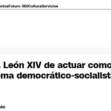
letos
Futuro 360
Cultura
Servicios
pa León XIV de actuar com
oma democrático-socialist
MÁS