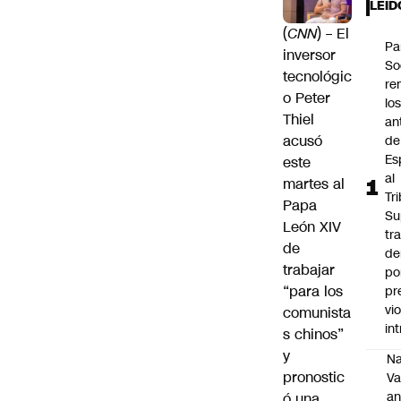
LEÍD
(
CNN
) – El
Pa
inversor
So
tecnológic
re
o Peter
lo
Thiel
an
acusó
de
Es
este
al
martes al
Tr
Papa
Su
León XIV
tr
de
de
trabajar
po
“para los
pr
vi
comunista
int
s chinos”
y
Na
pronostic
Va
an
ó una