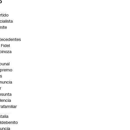
O
rtido
cialista
mite
s
tecedentes
 Fidel
pinoza
ibunal
premo
as
nuncia
r
esunta
olencia
rafamiliar
talia
ldebenito
uncia