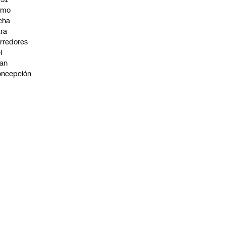
omo
cha
ra
rredores
l
an
oncepción