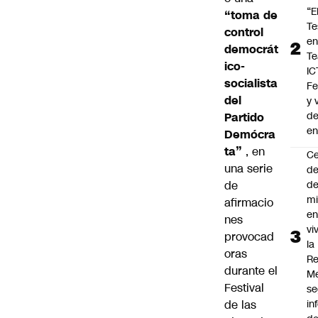
“E
“toma de
Te
control
e
democrát
Te
ico-
IC
socialista
F
del
y 
d
Partido
en
Demócra
ta”
, en
C
una serie
de
de
de
mi
afirmacio
en
nes
vi
provocad
la
oras
Re
durante el
Me
Festival
s
de las
in