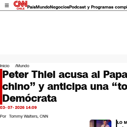
País
Mundo
Negocios
Podcast y Programas comp
País
Mundo
Inicio
Mundo
Negocios
Peter Thiel acusa al Pa
Deportes
chino” y anticipa una “t
Programas completos
Cultura
Demócrata
Servicios
Bits
03- 07- 2026 14:09
CNN Data
CNN tiempo
Por
Tommy Walters, CNN
Futuro 360
LO 
Opinión