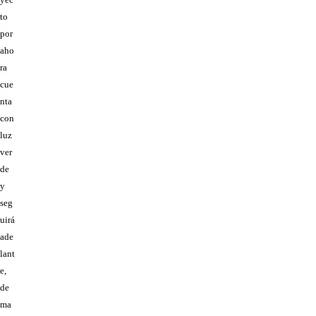
to
por
aho
ra
cue
nta
con
luz
ver
de
y
seg
uirá
ade
lant
e,
de
ma