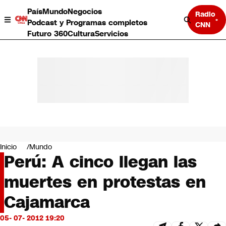
País
Mundo
Negocios
Radio
Podcast y Programas completos
CNN
Futuro 360
Cultura
Servicios
País
Mundo
Negocios
Inicio
Mundo
Perú: A cinco llegan las
Deportes
Programas completos
muertes en protestas en
Cultura
Servicios
Cajamarca
Bits
CNN Data
05- 07- 2012 19:20
CNN tiempo