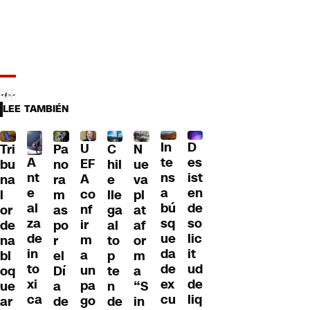
LEE TAMBIÉN
D
In
U
Tri
Pa
C
N
A
es
te
EF
bu
no
hil
ue
nt
ist
ns
A
na
ra
e
va
e
en
a
co
l
m
lle
pl
al
de
bú
nf
or
as
ga
at
za
so
sq
ir
de
po
al
af
de
lic
ue
m
na
r
to
or
in
it
da
a
bl
el
p
m
to
ud
de
un
oq
Dí
te
a
xi
de
ex
pa
ue
a
n
“S
ca
liq
cu
go
ar
de
de
in