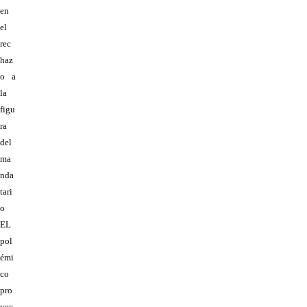
en
el
rec
haz
o a
la
figu
ra
del
ma
nda
tari
o
EL
pol
émi
co
pro
yec