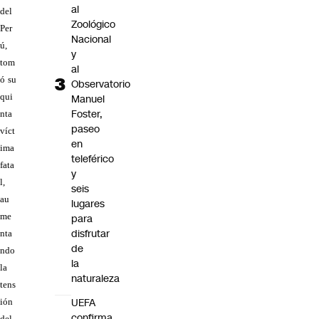
al
del
Zoológico
Per
Nacional
ú,
y
tom
al
ó su
Observatorio
qui
Manuel
Foster,
nta
paseo
víct
en
ima
teleférico
fata
y
l,
seis
au
lugares
me
para
disfrutar
nta
de
ndo
la
la
naturaleza
tens
UEFA
ión
confirma
del