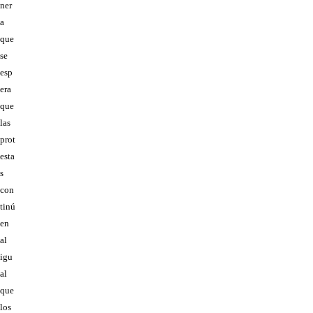
ner
a
que
se
esp
era
que
las
prot
esta
s
con
tinú
en
al
igu
al
que
los