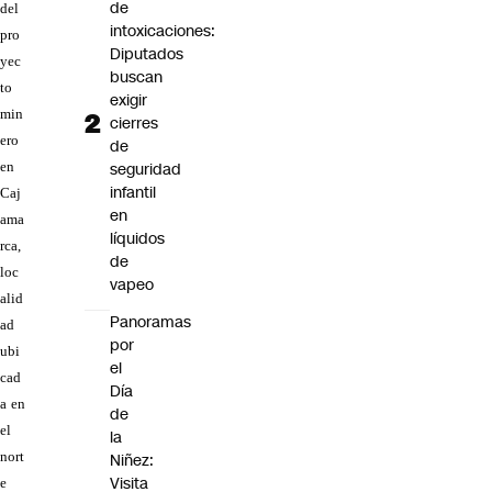
de
del
intoxicaciones:
pro
Diputados
yec
buscan
to
exigir
min
cierres
ero
de
seguridad
en
infantil
Caj
en
ama
líquidos
rca,
de
loc
vapeo
alid
Panoramas
ad
por
ubi
el
cad
Día
a en
de
el
la
nort
Niñez:
Visita
e