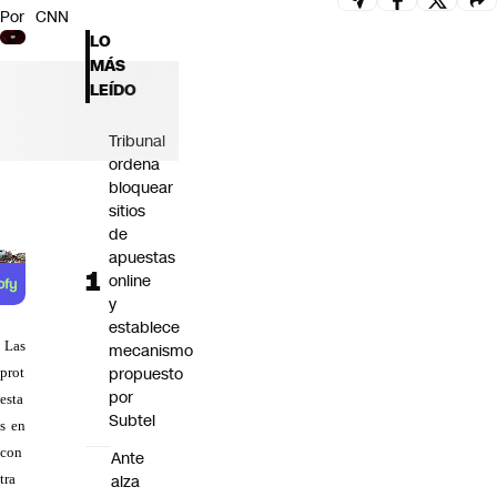
Por
CNN
Futuro 360
LO
Opinión
MÁS
LEÍDO
Tribunal
ordena
bloquear
sitios
de
apuestas
online
y
establece
Las
mecanismo
propuesto
prot
por
esta
Subtel
s en
con
Ante
alza
tra