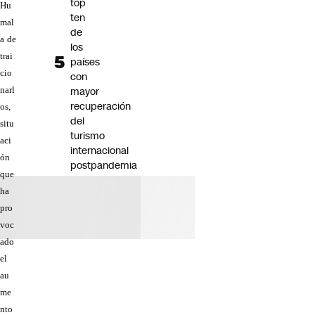
top
Hu
ten
mal
de
a de
los
trai
países
cio
con
mayor
narl
recuperación
os,
del
situ
turismo
aci
internacional
ón
postpandemia
que
ha
pro
voc
ado
el
au
me
nto