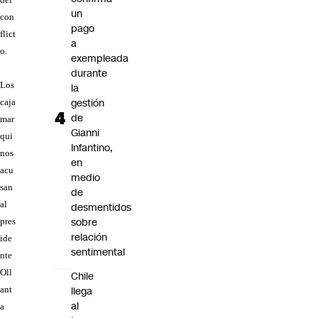
un
con
pago
flict
a
o.
exempleada
durante
Los
la
gestión
caja
de
mar
Gianni
qui
Infantino,
nos
en
acu
medio
san
de
al
desmentidos
sobre
pres
relación
ide
sentimental
nte
Oll
Chile
llega
ant
al
a