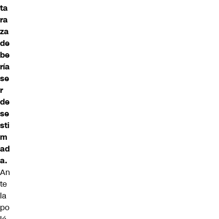
ta
ra
za
de
be
ría
se
r
de
se
sti
m
ad
a.
An
te
la
po