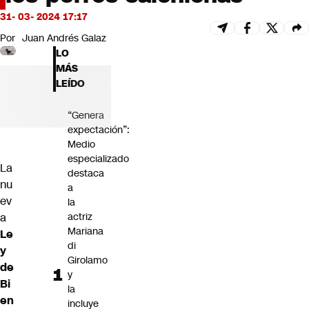
Futuro 360
31- 03- 2024 17:17
Opinión
Por
Juan Andrés Galaz
LO
MÁS
LEÍDO
“Genera
expectación”:
Medio
especializado
La
destaca
nu
a
ev
la
a
actriz
Mariana
Le
di
y
Girolamo
de
y
Bi
la
en
incluye