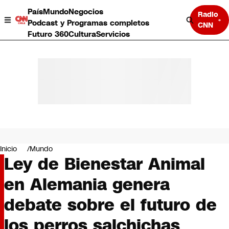
País
Mundo
Negocios
Radio
Podcast y Programas completos
CNN
Futuro 360
Cultura
Servicios
País
Mundo
Negocios
Inicio
Mundo
Ley de Bienestar Animal
Deportes
Programas completos
en Alemania genera
Cultura
Servicios
debate sobre el futuro de
Bits
CNN Data
los perros salchichas
CNN tiempo