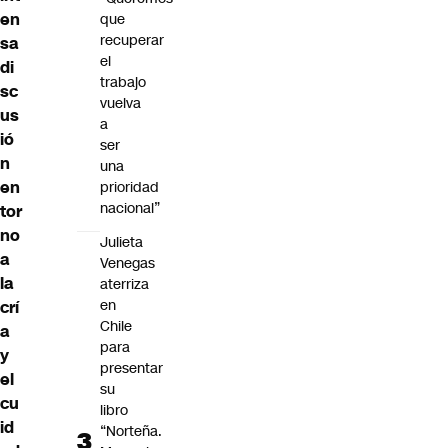
en
que
recuperar
sa
el
di
trabajo
sc
vuelva
us
a
ió
ser
n
una
en
prioridad
nacional”
tor
no
Julieta
a
Venegas
la
aterriza
en
crí
Chile
a
para
y
presentar
el
su
cu
libro
id
“Norteña.