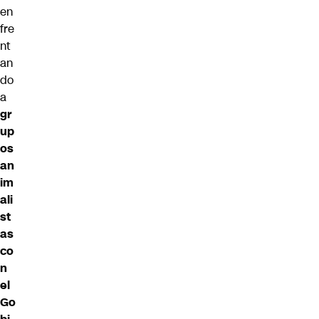
en
fre
nt
an
do
a
gr
up
os
an
im
ali
st
as
co
n
el
Go