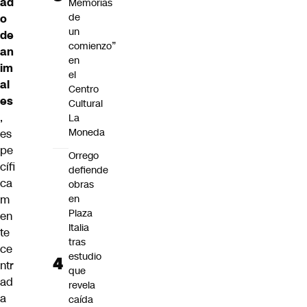
ad
Memorias
de
o
un
de
comienzo”
an
en
im
el
al
Centro
es
Cultural
,
La
Moneda
es
pe
Orrego
cífi
defiende
ca
obras
m
en
Plaza
en
Italia
te
tras
ce
estudio
ntr
que
ad
revela
a
caída