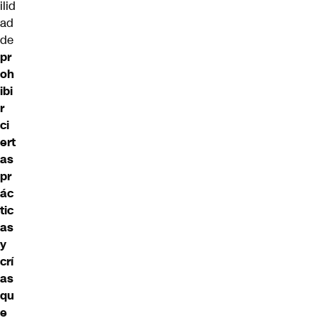
ilid
ad
de
pr
oh
ibi
r
ci
ert
as
pr
ác
tic
as
y
crí
as
qu
e