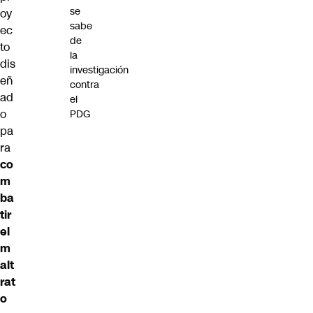
se
oy
sabe
ec
de
to
la
dis
investigación
eñ
contra
ad
el
o
PDG
pa
ra
co
m
ba
tir
el
m
alt
rat
o