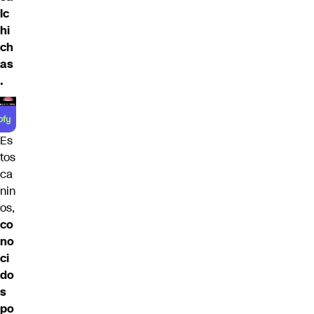
lc
hi
ch
as
.
Es
tos
ca
nin
os,
co
no
ci
do
s
po