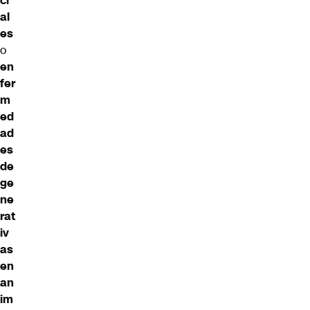
ci
al
es
o
en
fer
m
ed
ad
es
de
ge
ne
rat
iv
as
en
an
im