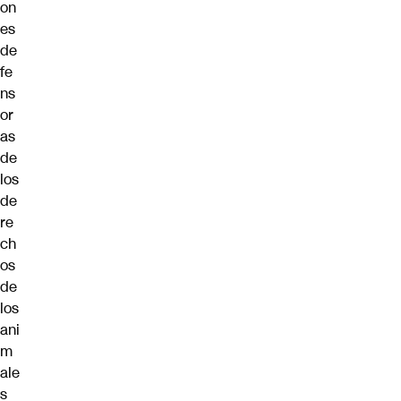
on
es
de
fe
ns
or
as
de
los
de
re
ch
os
de
los
ani
m
ale
s