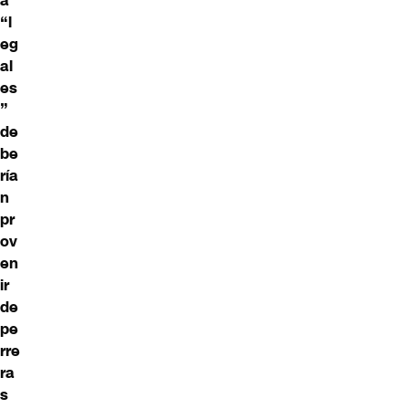
a
“l
eg
al
es
”
de
be
ría
n
pr
ov
en
ir
de
pe
rre
ra
s