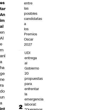
es
entre
tar
las
posibles
An
candidatas
im
a
al
los
en
Premios
Al
Oscar
e
2027
m
UDI
ani
entrega
a
al
ha
Gobierno
ge
20
propuestas
ne
para
ra
enfrentar
do
la
un
emergencia
a
laboral:
int
“Queremos