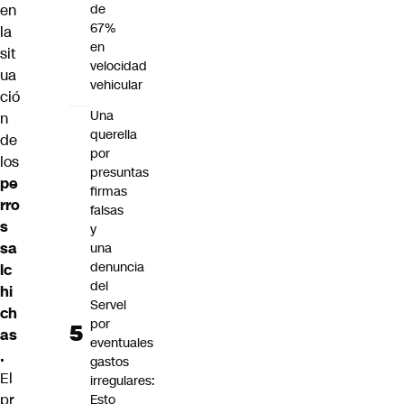
en
de
67%
la
en
sit
velocidad
ua
vehicular
ció
Una
n
querella
de
por
los
presuntas
pe
firmas
rro
falsas
s
y
sa
una
denuncia
lc
del
hi
Servel
ch
por
as
eventuales
.
gastos
El
irregulares:
pr
Esto