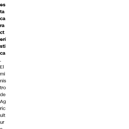
es
ta
ca
ra
ct
erí
sti
ca
.
El
mi
nis
tro
de
Ag
ric
ult
ur