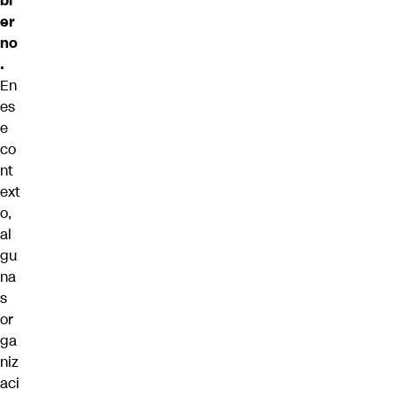
bi
er
no
.
En
es
e
co
nt
ext
o,
al
gu
na
s
or
ga
niz
aci