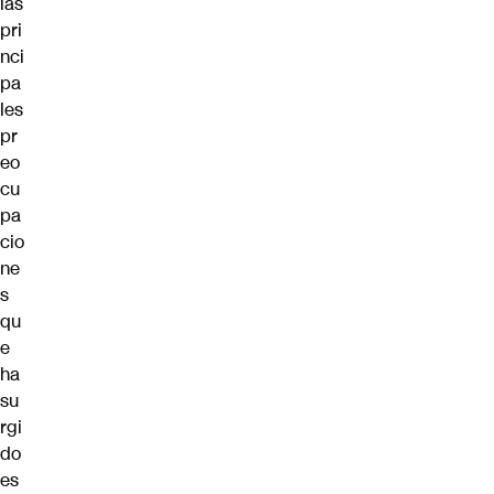
las
pri
nci
pa
les
pr
eo
cu
pa
cio
ne
s
qu
e
ha
su
rgi
do
es