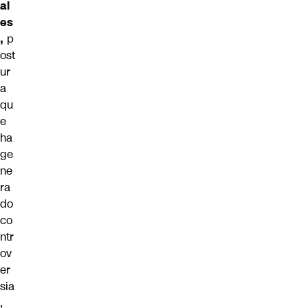
al
es
,
p
ost
ur
a
qu
e
ha
ge
ne
ra
do
co
ntr
ov
er
sia
,