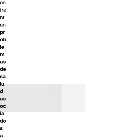
en
fre
nt
an
pr
ob
le
m
as
de
sa
lu
d
as
oc
ia
do
s
a