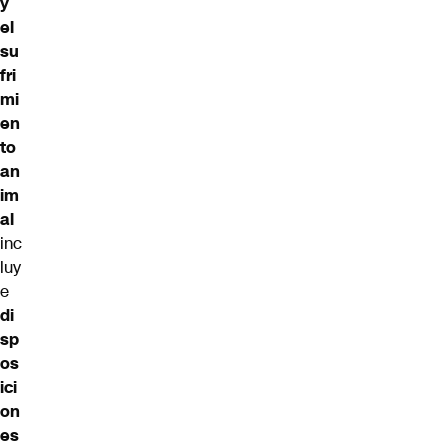
y
el
su
fri
mi
en
to
an
im
al
inc
luy
e
di
sp
os
ici
on
es