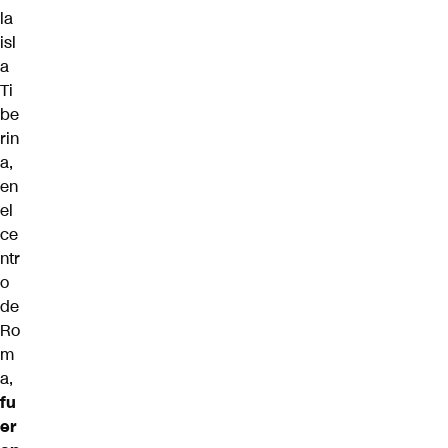
la
isl
a
Ti
be
rin
a,
en
el
ce
ntr
o
de
Ro
m
a,
fu
er