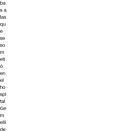
ba
s a
las
qu
e
se
so
m
eti
ó
en
el
ho
spi
tal
Ge
m
elli
de