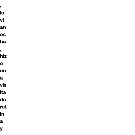
,
lo
vi
an
oc
he
,
hiz
o
un
a
vis
ita
de
rut
in
a
y