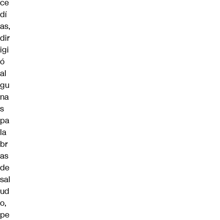
ce
dí
as,
dir
igi
ó
al
gu
na
s
pa
la
br
as
de
sal
ud
o,
pe