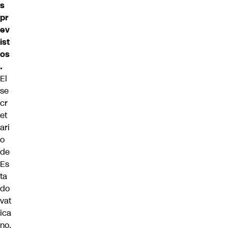
s
pr
ev
ist
os
.
El
se
cr
et
ari
o
de
Es
ta
do
vat
ica
no,