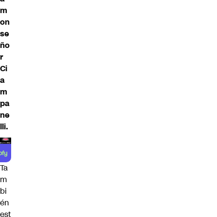
m
on
se
ño
r
Ci
a
m
pa
ne
lli.
Ta
m
bi
én
est