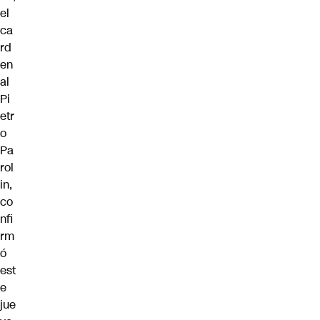
el
ca
rd
en
al
Pi
etr
o
Pa
rol
in,
co
nfi
rm
ó
est
e
jue