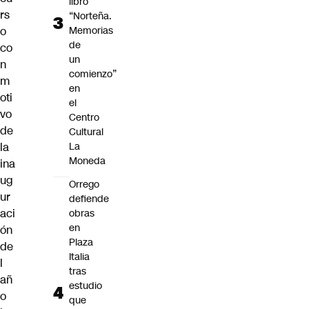
libro
rs
“Norteña.
Memorias
o
de
co
un
n
comienzo”
m
en
oti
el
vo
Centro
de
Cultural
La
la
Moneda
ina
ug
Orrego
ur
defiende
aci
obras
en
ón
Plaza
de
Italia
l
tras
añ
estudio
o
que