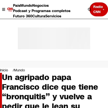
País
Mundo
Negocios
Radio
Podcast y Programas completos
CNN
Futuro 360
Cultura
Servicios
País
Mundo
Negocios
Inicio
Mundo
Un agripado papa
Deportes
Programas completos
Francisco dice que tiene
Cultura
Servicios
“bronquitis” y vuelve a
Bits
CNN Data
pedir que le lean su
CNN tiempo