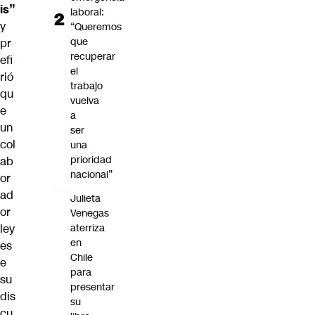
is”
laboral:
y
“Queremos
que
pr
recuperar
efi
el
rió
trabajo
qu
vuelva
e
a
un
ser
col
una
prioridad
ab
nacional”
or
ad
Julieta
or
Venegas
aterriza
ley
en
es
Chile
e
para
su
presentar
dis
su
cu