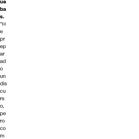
ue
ba
s.
“H
e
pr
ep
ar
ad
o
un
dis
cu
rs
o,
pe
ro
co
m