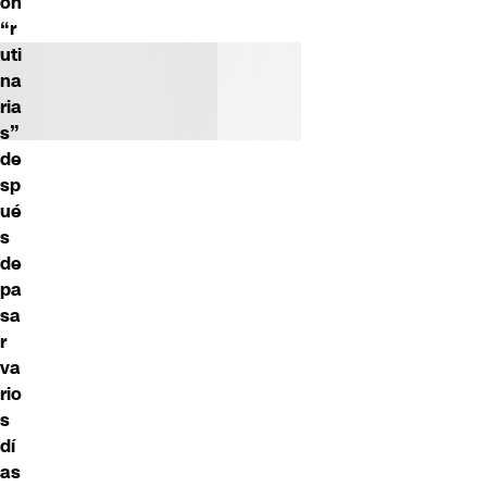
on
“r
uti
na
ria
s”
de
sp
ué
s
de
pa
sa
r
va
rio
s
dí
as