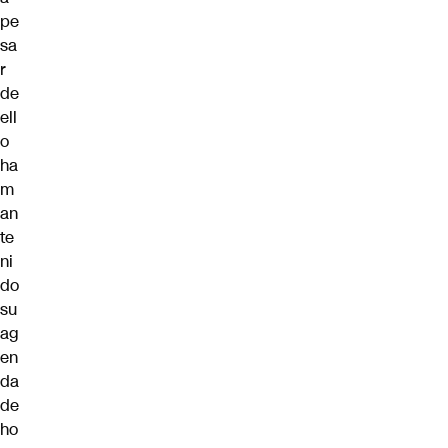
pe
sa
r
de
ell
o
ha
m
an
te
ni
do
su
ag
en
da
de
ho