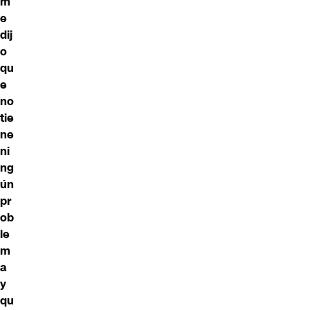
m
e
dij
o
qu
e
no
tie
ne
ni
ng
ún
pr
ob
le
m
a
y
qu