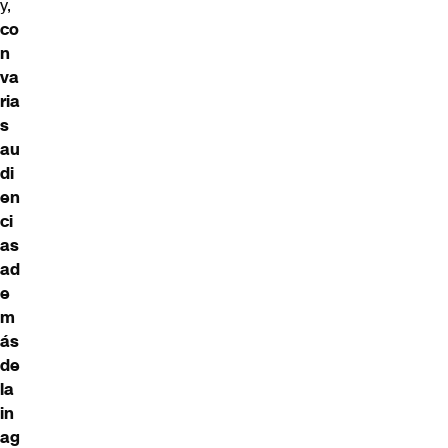
y,
co
n
va
ria
s
au
di
en
ci
as
ad
e
m
ás
de
la
in
ag