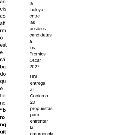
an
la
cis
incluye
co
entre
las
afi
posibles
rm
candidatas
ó
a
est
los
e
Premios
sá
Oscar
ba
2027
do
UDI
qu
entrega
e
al
tie
Gobierno
20
ne
propuestas
“b
para
ro
enfrentar
nq
la
uit
emergencia