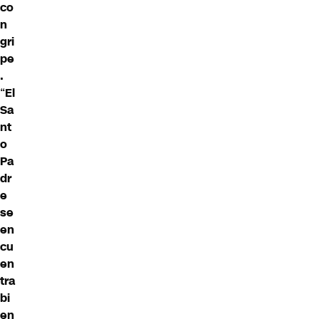
co
n
gri
pe
.
“
El
Sa
nt
o
Pa
dr
e
se
en
cu
en
tra
bi
en