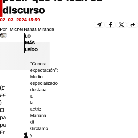
Futuro 360
discurso
Opinión
02- 03- 2024 15:59
Por
Michel Nahas Miranda
LO
MÁS
LEÍDO
“Genera
expectación”:
Medio
especializado
(
E
destaca
FE
a
) –
la
actriz
El
Mariana
pa
di
pa
Girolamo
Fr
y