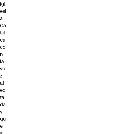
Igl
esi
a
Ca
tóli
ca,
co
n
la
vo
z
af
ec
ta
da
y
qu
e
a