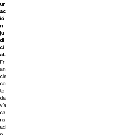
ur
ac
ió
n
ju
di
ci
al.
Fr
an
cis
co,
to
da
vía
ca
ns
ad
o