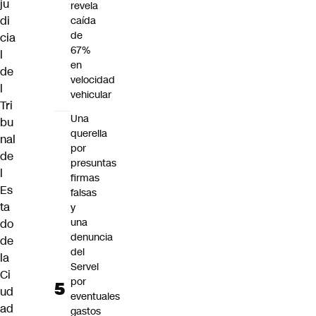
ju
revela
di
caída
de
cia
67%
l
en
de
velocidad
l
vehicular
Tri
Una
bu
querella
nal
por
de
presuntas
l
firmas
Es
falsas
ta
y
una
do
denuncia
de
del
la
Servel
Ci
por
ud
eventuales
ad
gastos