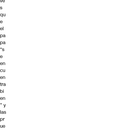
ve
s
qu
e
el
pa
pa
“s
e
en
cu
en
tra
bi
en
” y
las
pr
ue