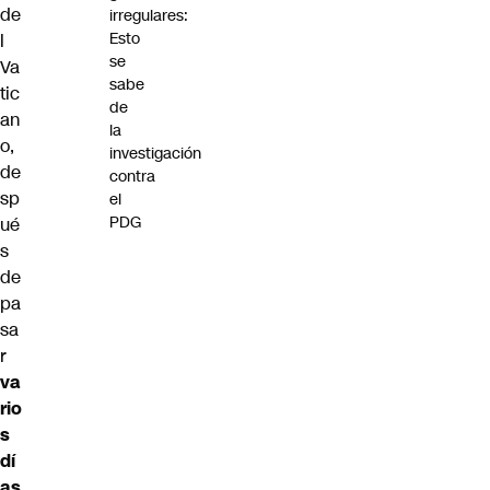
de
irregulares:
Esto
l
se
Va
sabe
tic
de
an
la
o
,
investigación
de
contra
sp
el
PDG
ué
s
de
pa
sa
r
va
rio
s
dí
as