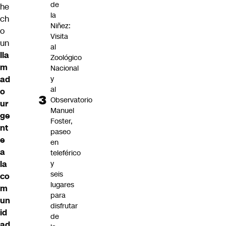
de
he
la
ch
Niñez:
o
Visita
un
al
lla
Zoológico
m
Nacional
y
ad
al
o
Observatorio
ur
Manuel
ge
Foster,
nt
paseo
e
en
a
teleférico
y
la
seis
co
lugares
m
para
un
disfrutar
id
de
ad