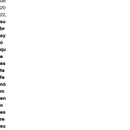
de
20
22,
su
br
ay
ó
qu
e
es
te
fe
nó
m
en
o
es
re
su