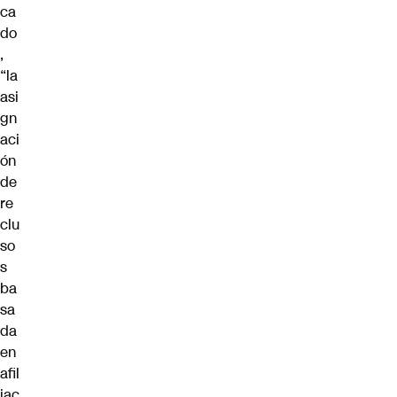
ca
do
,
“la
asi
gn
aci
ón
de
re
clu
so
s
ba
sa
da
en
afil
iac