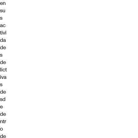
en
su
s
ac
tivi
da
de
s
de
lict
iva
s
de
sd
e
de
ntr
o
de