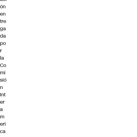
ón
en
tre
ga
da
po
r
la
Co
mi
sió
n
Int
er
a
m
eri
ca