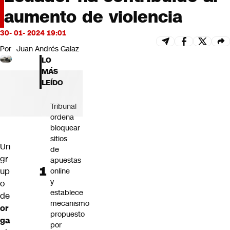
Futuro 360
aumento de violencia
Opinión
30- 01- 2024 19:01
Por
Juan Andrés Galaz
LO
MÁS
LEÍDO
Tribunal
ordena
bloquear
sitios
Un
de
gr
apuestas
up
online
y
o
establece
de
mecanismo
or
propuesto
ga
por