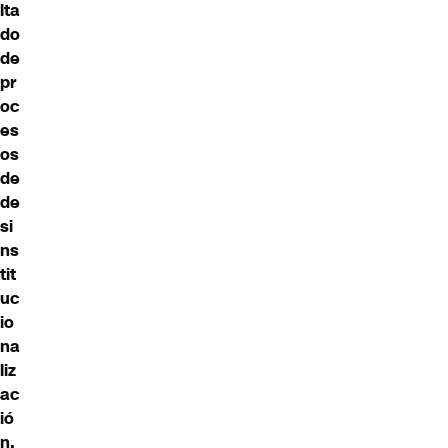
lta
do
de
pr
oc
es
os
de
de
si
ns
tit
uc
io
na
liz
ac
ió
n.