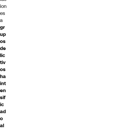
ion
es
a
gr
up
os
de
lic
tiv
os
ha
int
en
sif
ic
ad
o
al