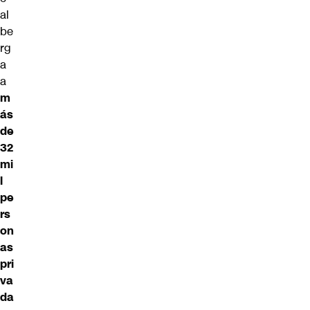
al
be
rg
a
a
m
ás
de
32
mi
l
pe
rs
on
as
pri
va
da