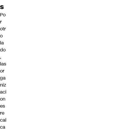
s
Po
r
otr
o
la
do
,
las
or
ga
niz
aci
on
es
re
cal
ca