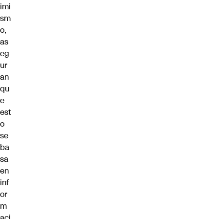
imi
sm
o,
as
eg
ur
an
qu
e
est
o
se
ba
sa
en
inf
or
m
aci