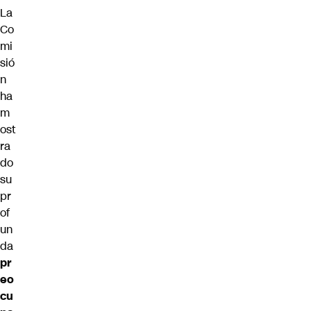
La
Co
mi
sió
n
ha
m
ost
ra
do
su
pr
of
un
da
pr
eo
cu