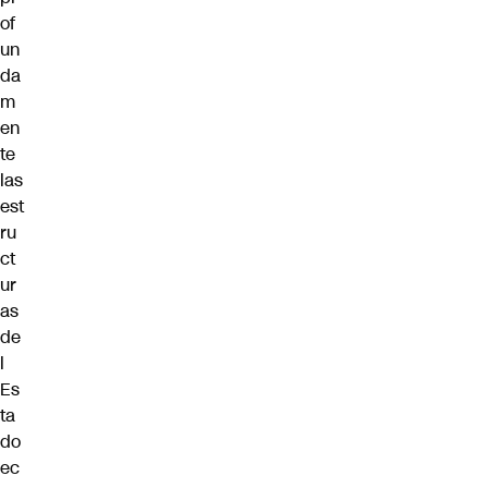
of
un
da
m
en
te
las
est
ru
ct
ur
as
de
l
Es
ta
do
ec