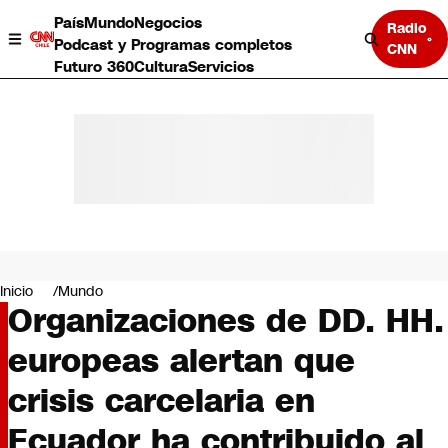
País
Mundo
Negocios
Radio
Podcast y Programas completos
CNN
Futuro 360
Cultura
Servicios
País
Mundo
Negocios
Inicio
Mundo
Organizaciones de DD. HH.
Deportes
Programas completos
europeas alertan que
Cultura
Servicios
crisis carcelaria en
Bits
CNN Data
Ecuador ha contribuido al
CNN tiempo