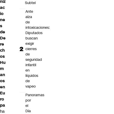
niz
Subtel
ac
Ante
io
alza
ne
de
s
intoxicaciones:
de
Diputados
De
buscan
exigir
re
cierres
ch
de
os
seguridad
Hu
infantil
m
en
an
líquidos
os
de
vapeo
en
Eu
Panoramas
ro
por
pa
el
Día
ha