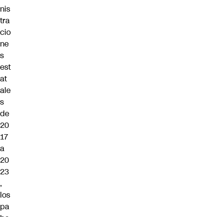
nis
tra
cio
ne
s
est
at
ale
s
de
20
17
a
20
23
,
los
pa