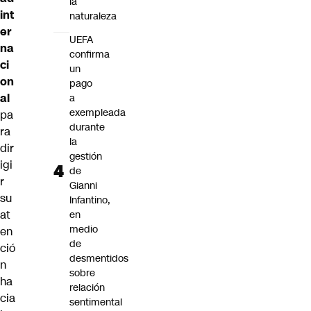
la
int
naturaleza
er
UEFA
na
confirma
ci
un
on
pago
al
a
exempleada
pa
durante
ra
la
dir
gestión
igi
de
r
Gianni
su
Infantino,
at
en
medio
en
de
ció
desmentidos
n
sobre
ha
relación
cia
sentimental