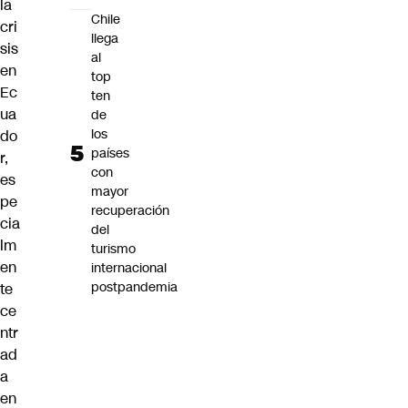
la
Chile
cri
llega
sis
al
en
top
Ec
ten
ua
de
los
do
países
r
,
con
es
mayor
pe
recuperación
cia
del
lm
turismo
en
internacional
postpandemia
te
ce
ntr
ad
a
en