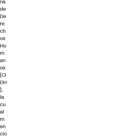
na
de
De
re
ch
os
Hu
m
an
os
(CI
DH
)
,
la
cu
al
m
en
cio