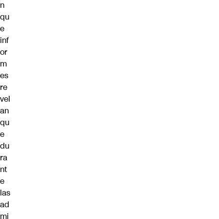
n
qu
e
inf
or
m
es
re
vel
an
qu
e
du
ra
nt
e
las
ad
mi