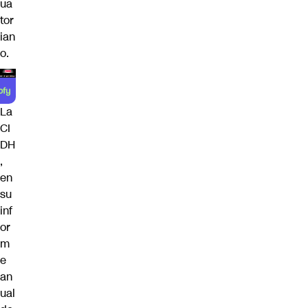
ua
tor
ian
o.
La
CI
DH
,
en
su
inf
or
m
e
an
ual