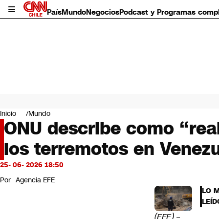
País
Mundo
Negocios
Podcast y Programas comp
País
Mundo
Inicio
Mundo
Negocios
ONU describe como “real
Deportes
los terremotos en Venez
Programas completos
Cultura
Servicios
25- 06- 2026 18:50
Bits
Por
Agencia EFE
CNN Data
LO 
CNN tiempo
LEÍD
Futuro 360
(EFE) –
Opinión