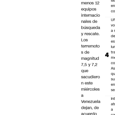
la
menos 12
en
equipos
co
internacio
U
nales de
vo
búsqueda
a 
y rescate.
d
Los
es
terremoto
lu
s de
tr
m
magnitud
co
7,5 y 7,2
As
que
q
sacudiero
su
n este
e
miércoles
se
a
In
Venezuela
at
dejan, de
a
acuerdo
ca