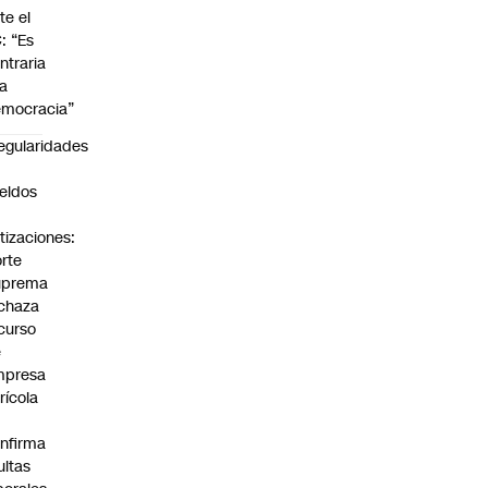
te el
: “Es
ntraria
la
mocracia”
regularidades
n
eldos
tizaciones:
rte
uprema
chaza
curso
e
mpresa
rícola
nfirma
ltas