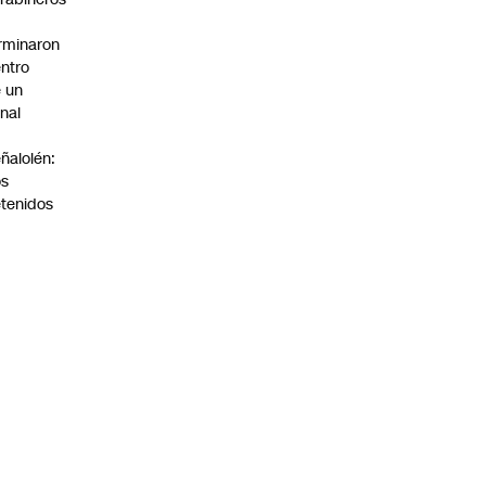
rminaron
ntro
 un
nal
n
ñalolén:
os
tenidos