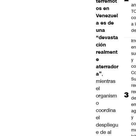
terremot
an
os en
TC
Venezuel
co
a es de
a 
una
de
“devasta
Ir
ción
e
realment
su
e
y
aterrador
co
Co
a”
,
S
mientras
re
el
re
organism
d
o
e
coordina
ag
el
y
co
despliegu
mu
e de al