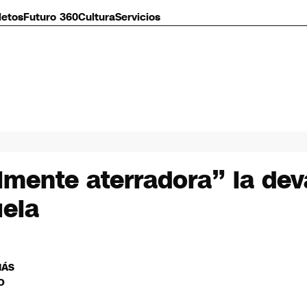
letos
Futuro 360
Cultura
Servicios
mente aterradora” la dev
uela
MÁS
O