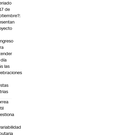
eriado
 17 de
ptiembre?:
esentan
oyecto
ngreso
ra
tender
 día
s las
lebraciones
estas
trias
rrea
til
estiona
variabilidad
ibutaria