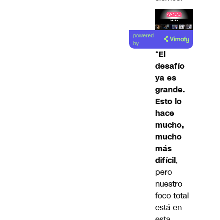
Lea el
powered
artículo
by
“
El
desafío
ya es
grande.
Esto lo
hace
mucho,
mucho
más
difícil
,
pero
nuestro
foco total
está en
esta