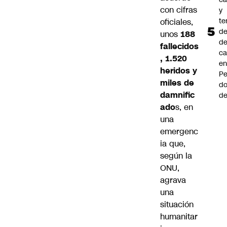
con cifras
y
te
oficiales,
de
unos
188
de
fallecidos
ca
, 1.520
e
heridos y
Pe
miles de
d
damnific
de
ado
s, en
una
emergenc
ia que,
según la
ONU,
agrava
una
situación
humanitar