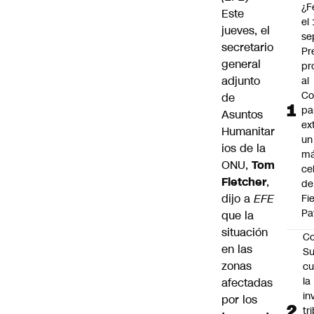
¿F
Este
el
jueves, el
se
secretario
Pr
general
pr
adjunto
al
Co
de
pa
Asuntos
ex
Humanitar
un
ios de la
má
ONU,
Tom
ce
Fletcher
,
de
dijo a
EFE
Fi
Pa
que la
situación
Co
en las
Su
zonas
cu
la
afectadas
in
por los
tr