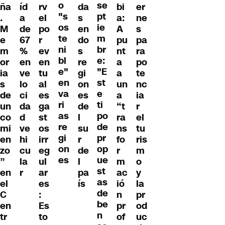
o
se
ña
íd
rv
da
bi
er
"s
pt
.
a
el
s
a:
ne
os
ie
M
de
po
en
A
s
te
m
e
67
r
do
pu
pa
ni
br
m
%
ev
s
nt
ra
bl
e:
or
en
en
re
a
po
e"
"E
ia
ve
tu
gi
a
te
en
st
s
lo
al
on
un
nc
va
e
de
ci
es
es
a
ia
ri
ti
un
da
ga
de
“t
r
as
po
co
d
st
l
ra
el
re
de
mi
ve
os
su
ns
tu
gi
pr
en
hi
irr
r
fo
ris
on
op
zo
cu
eg
de
r
m
es
ue
”
la
ul
l
m
o
st
en
r
ar
pa
ac
y
as
el
es
ís
ió
la
de
C
:
n
pr
be
en
Es
pr
od
n
tr
to
of
uc