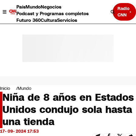
País
Mundo
Negocios
Radio
Podcast y Programas completos
CNN
Futuro 360
Cultura
Servicios
País
Mundo
Negocios
Inicio
Mundo
Niña de 8 años en Estados
Deportes
Programas completos
Unidos condujo sola hasta
Cultura
Servicios
una tienda
Bits
CNN Data
17- 09- 2024 17:53
CNN tiempo