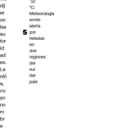
-12
dij
°C:
er
Meteorología
on
emite
alerta
las
por
au
heladas
tor
en
id
dos
ad
regiones
es.
del
La
sur
del
niñ
país
a,
cu
yo
no
m
br
e