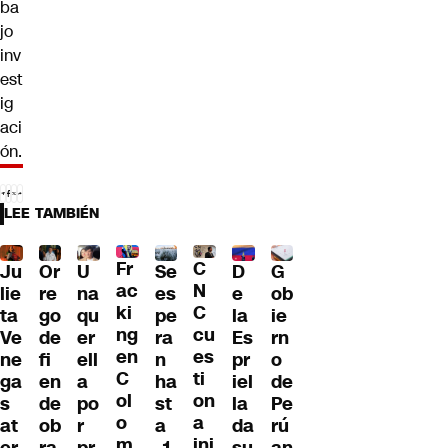
ba
jo
inv
est
ig
aci
ón.
LEE TAMBIÉN
Fr
C
Ju
Or
U
Se
D
G
ac
N
lie
re
na
es
e
ob
ki
C
ta
go
qu
pe
la
ie
ng
cu
Ve
de
er
ra
Es
rn
en
es
ne
fi
ell
n
pr
o
C
ti
ga
en
a
ha
iel
de
ol
on
s
de
po
st
la
Pe
o
a
at
ob
r
a
da
rú
m
ini
er
ra
pr
-1
su
an