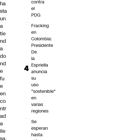
contra
ha
el
sta
PDG
un
a
Fracking
en
tie
Colombia:
nd
Presidente
a
De
do
la
nd
Espriella
e
anuncia
fu
su
uso
e
"sostenible"
en
en
co
varias
ntr
regiones
ad
Se
a
esperan
ile
hasta
sa,