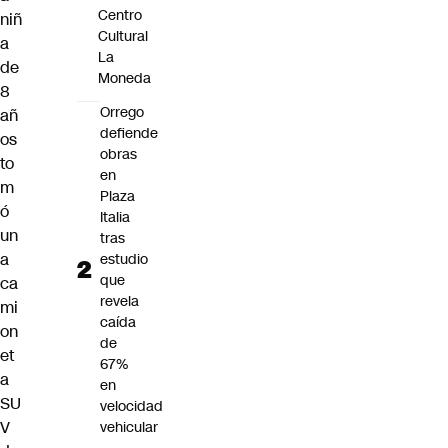
Centro
niñ
Cultural
a
La
de
Moneda
8
Orrego
añ
defiende
os
obras
to
en
m
Plaza
ó
Italia
un
tras
a
estudio
que
ca
revela
mi
caída
on
de
et
67%
a
en
SU
velocidad
V
vehicular