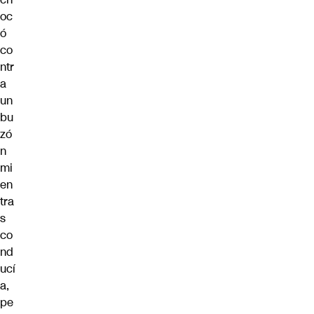
oc
ó
co
ntr
a
un
bu
zó
n
mi
en
tra
s
co
nd
ucí
a,
pe