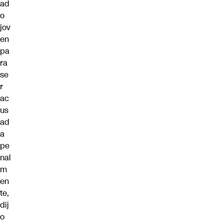
ad
o
jov
en
pa
ra
se
r
ac
us
ad
a
pe
nal
m
en
te,
dij
o