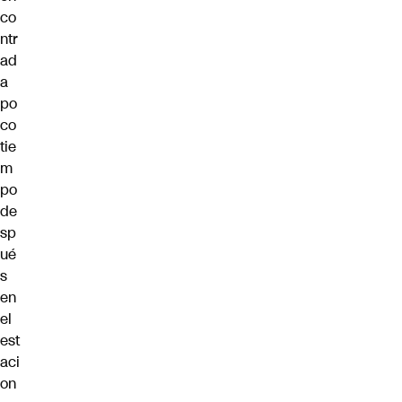
co
ntr
ad
a
po
co
tie
m
po
de
sp
ué
s
en
el
est
aci
on