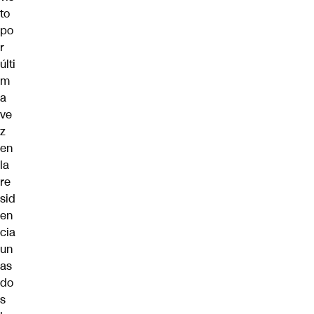
to
po
r
últi
m
a
ve
z
en
la
re
sid
en
cia
un
as
do
s