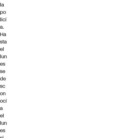
la
po
licí
a.
Ha
sta
el
lun
es
se
de
sc
on
ocí
a
el
lun
es
si