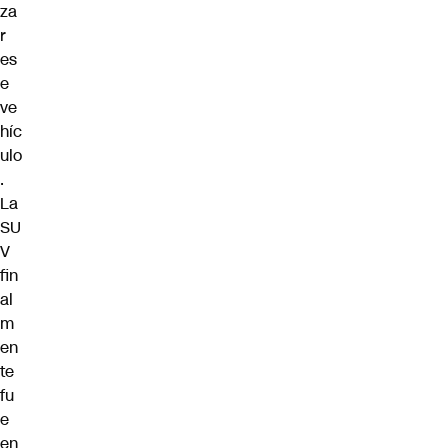
za
r
es
e
ve
híc
ulo
.
La
SU
V
fin
al
m
en
te
fu
e
en