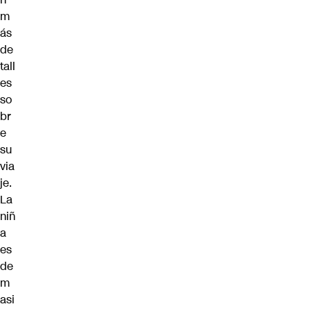
m
ás
de
tall
es
so
br
e
su
via
je.
La
niñ
a
es
de
m
asi