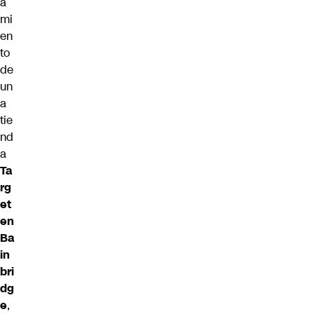
a
mi
en
to
de
un
a
tie
nd
a
Ta
rg
et
en
Ba
in
bri
dg
e
,