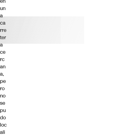
en
un
a
ca
rre
ter
a
ce
rc
an
a,
pe
ro
no
se
pu
do
loc
ali