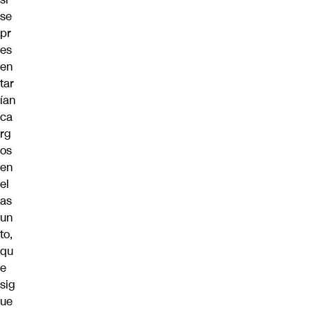
se
pr
es
en
tar
ían
ca
rg
os
en
el
as
un
to,
qu
e
sig
ue