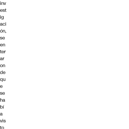
inv
est
ig
aci
ón,
se
en
ter
ar
on
de
qu
e
se
ha
bí
a
vis
to