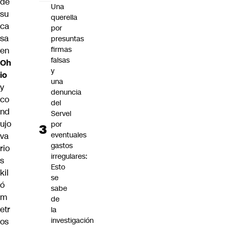
de
Una
su
querella
ca
por
sa
presuntas
firmas
en
falsas
Oh
y
io
una
y
denuncia
co
del
nd
Servel
ujo
por
eventuales
va
gastos
rio
irregulares:
s
Esto
kil
se
ó
sabe
m
de
etr
la
investigación
os