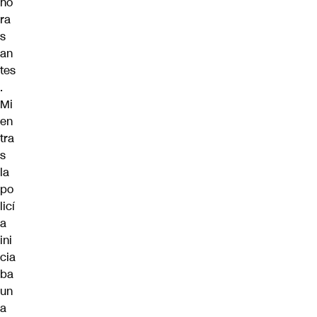
ho
ra
s
an
tes
.
Mi
en
tra
s
la
po
licí
a
ini
cia
ba
un
a