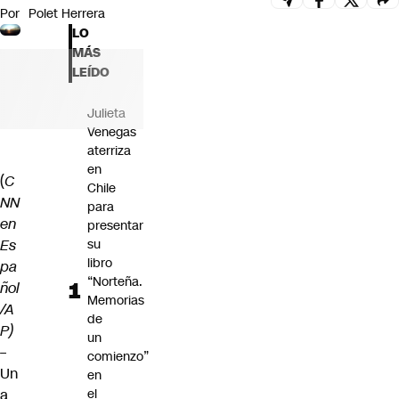
Por
Polet Herrera
Futuro 360
LO
Opinión
MÁS
LEÍDO
Julieta
Venegas
aterriza
en
(
C
Chile
NN
para
en
presentar
Es
su
libro
pa
“Norteña.
ñol
Memorias
/A
de
P)
un
–
comienzo”
Un
en
a
el