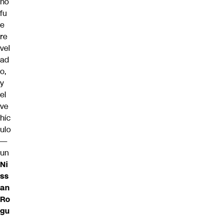
no
fu
e
re
vel
ad
o,
y
el
ve
híc
ulo
—
un
Ni
ss
an
Ro
gu