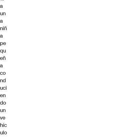
a
un
a
niñ
a
pe
qu
eñ
a
co
nd
uci
en
do
un
ve
híc
ulo