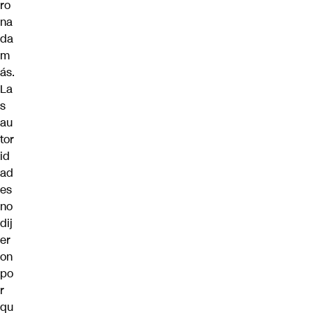
ro
na
da
m
ás.
La
s
au
tor
id
ad
es
no
dij
er
on
po
r
qu