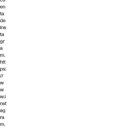
en
ta
de
Ins
ta
gr
a
m
.
htt
ps:
//
w
w
w.i
nst
ag
ra
m.