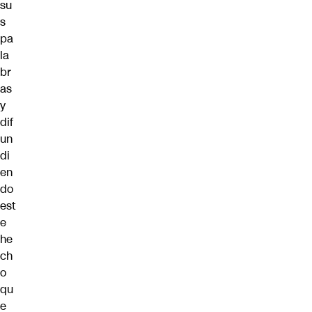
su
s
pa
la
br
as
y
dif
un
di
en
do
est
e
he
ch
o
qu
e