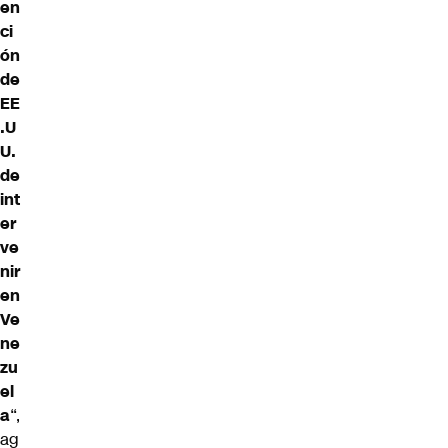
en
ci
ón
de
EE
.U
U.
de
int
er
ve
nir
en
Ve
ne
zu
el
a
“,
ag