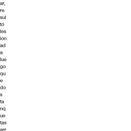
ar,
re
sul
tó
les
ion
ad
a
lue
go
qu
e
do
s
ta
nq
ue
tas
arr