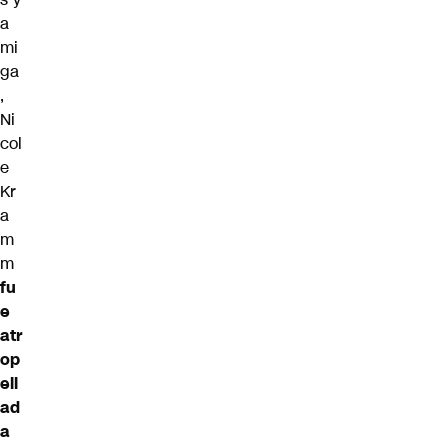
a
mi
ga
,
Ni
col
e
Kr
a
m
m
fu
e
atr
op
ell
ad
a