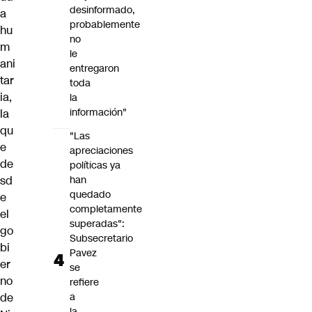
desinformado,
a
probablemente
hu
no
m
le
ani
entregaron
tar
toda
ia,
la
información"
la
qu
"Las
e
apreciaciones
de
políticas ya
sd
han
quedado
e
completamente
el
superadas":
go
Subsecretario
bi
Pavez
er
se
no
refiere
de
a
la