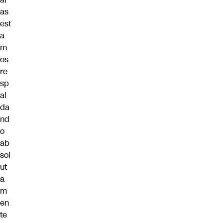
as
est
a
m
os
re
sp
al
da
nd
o
ab
sol
ut
a
m
en
te