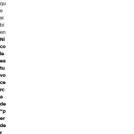
qu
e
si
bi
en
Ni
co
le
es
tu
vo
ce
rc
a
de
“p
er
de
r