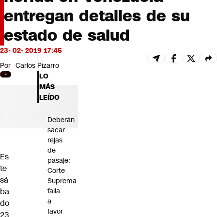
Futuro 360
entregan detalles de su
Opinión
estado de salud
23- 02- 2019 17:45
Por
Carlos Pizarro
LO
MÁS
LEÍDO
Deberán
sacar
rejas
de
Es
pasaje:
te
Corte
sá
Suprema
ba
falla
a
do
favor
23