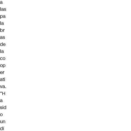
a
las
pa
la
br
as
de
la
co
op
er
ati
va.
“H
a
sid
o
un
dí