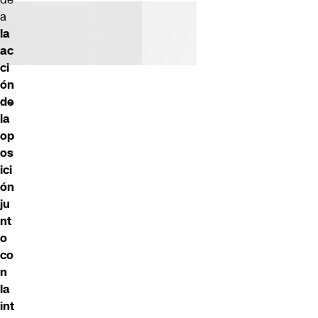
a
la
ac
ci
ón
de
la
op
os
ici
ón
ju
nt
o
co
n
la
int