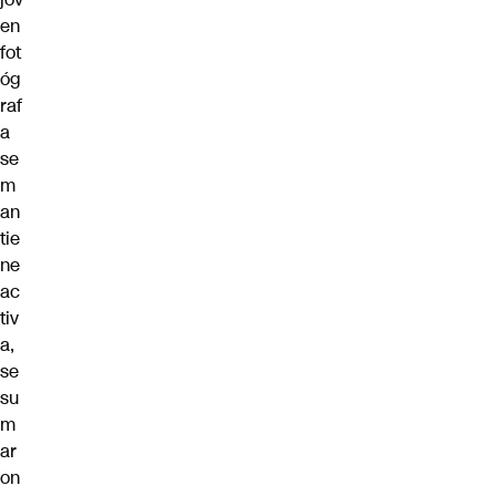
en
fot
óg
raf
a
se
m
an
tie
ne
ac
tiv
a,
se
su
m
ar
on