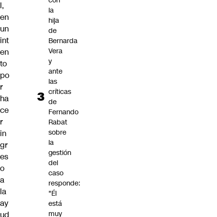
con
l
,
la
en
hija
un
de
int
Bernarda
Vera
en
y
to
ante
po
las
r
críticas
ha
de
ce
Fernando
r
Rabat
sobre
in
la
gr
gestión
es
del
o
caso
a
responde:
la
"Él
ay
está
muy
ud