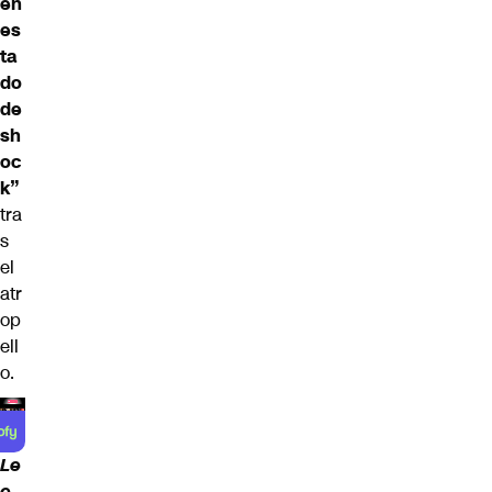
en
es
ta
do
de
sh
oc
k”
tra
s
el
atr
op
ell
o.
Le
e