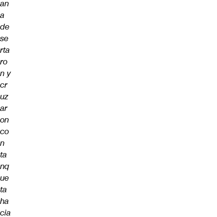
an
a
de
se
rta
ro
n y
cr
uz
ar
on
co
n
ta
nq
ue
ta
ha
cia