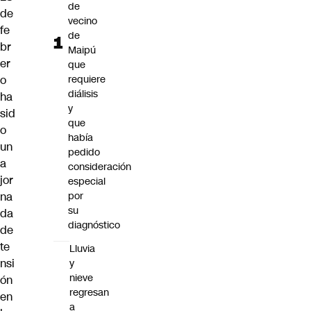
de
de
vecino
fe
de
br
Maipú
er
que
o
requiere
diálisis
ha
y
sid
que
o
había
un
pedido
a
consideración
jor
especial
na
por
su
da
diagnóstico
de
te
Lluvia
nsi
y
nieve
ón
regresan
en
a