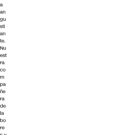
a
an
gu
sti
an
te.
Nu
est
ra
co
m
pa
ñe
ra
de
la
bo
re
s y