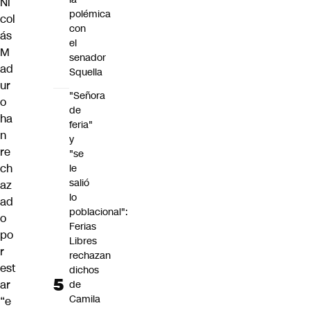
Ni
polémica
col
con
ás
el
M
senador
ad
Squella
ur
"Señora
o
de
ha
feria"
n
y
re
"se
ch
le
salió
az
lo
ad
poblacional":
o
Ferias
po
Libres
r
rechazan
est
dichos
ar
de
Camila
“e