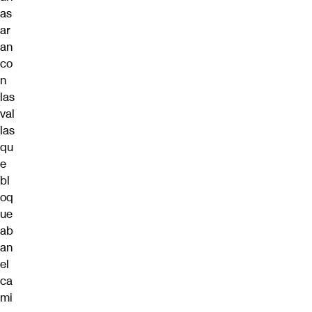
as
ar
an
co
n
las
val
las
qu
e
bl
oq
ue
ab
an
el
ca
mi