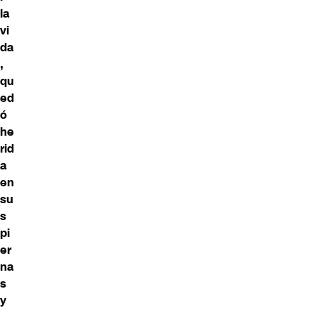
la
vi
da
,
qu
ed
ó
he
rid
a
en
su
s
pi
er
na
s
y