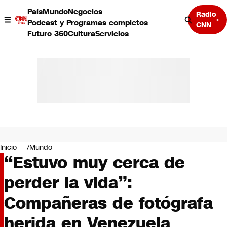
País
Mundo
Negocios
Radio
Podcast y Programas completos
CNN
Futuro 360
Cultura
Servicios
País
Mundo
Negocios
Inicio
Mundo
“Estuvo muy cerca de
Deportes
Programas completos
perder la vida”:
Cultura
Servicios
Compañeras de fotógrafa
Bits
CNN Data
herida en Venezuela
CNN tiempo