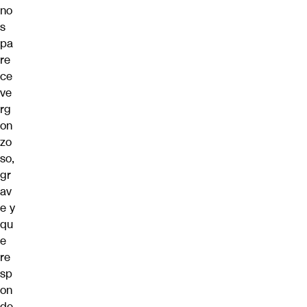
no
s
pa
re
ce
ve
rg
on
zo
so,
gr
av
e y
qu
e
re
sp
on
de