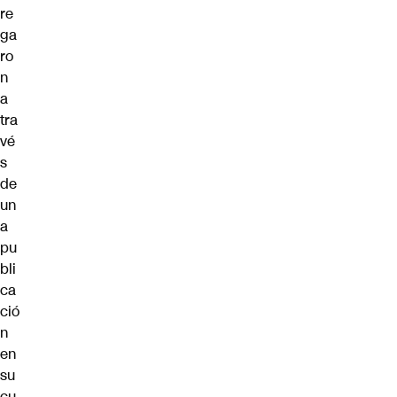
re
ga
ro
n
a
tra
vé
s
de
un
a
pu
bli
ca
ció
n
en
su
cu