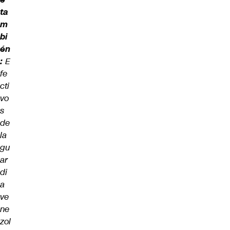
ta
m
bi
én
:
E
fe
cti
vo
s
de
la
gu
ar
di
a
ve
ne
zol