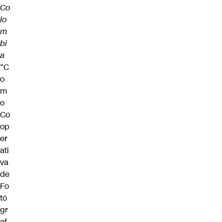
Co
lo
m
bi
a
“C
o
m
o
Co
op
er
ati
va
de
Fo
tó
gr
af