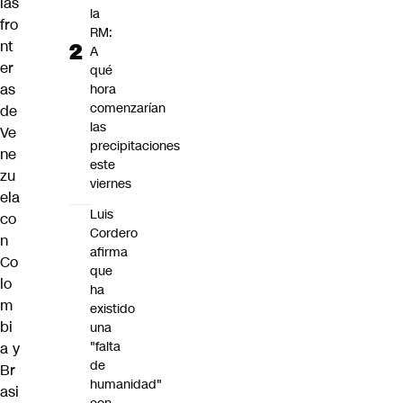
las
la
fro
RM:
nt
A
er
qué
as
hora
comenzarían
de
las
Ve
precipitaciones
ne
este
zu
viernes
ela
Luis
co
Cordero
n
afirma
Co
que
lo
ha
m
existido
bi
una
"falta
a y
de
Br
humanidad"
asi