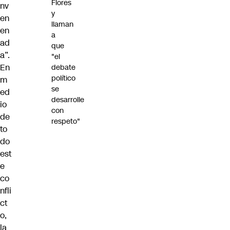
Flores
nv
y
en
llaman
en
a
ad
que
a”.
"el
En
debate
político
m
se
ed
desarrolle
io
con
de
respeto"
to
do
est
e
co
nfli
ct
o,
la