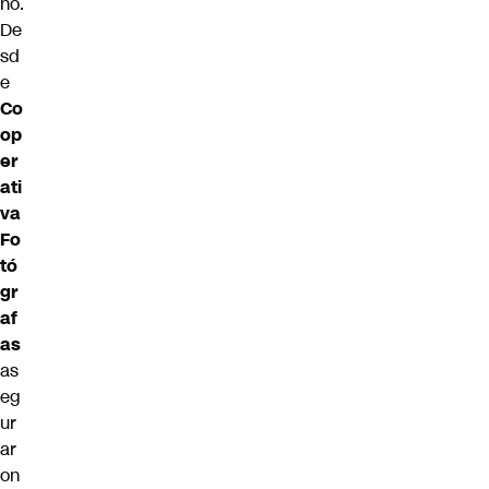
no.
De
sd
e
Co
op
er
ati
va
Fo
tó
gr
af
as
as
eg
ur
ar
on