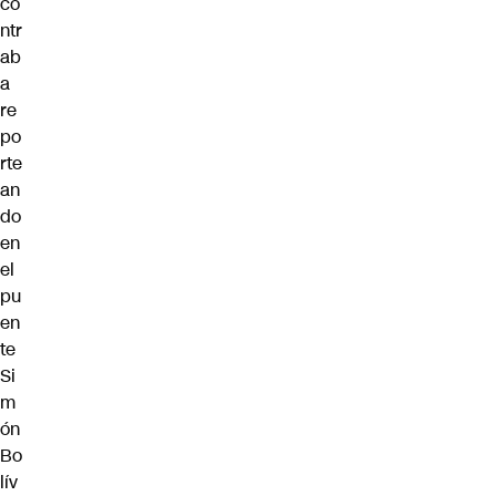
co
ntr
ab
a
re
po
rte
an
do
en
el
pu
en
te
Si
m
ón
Bo
lív