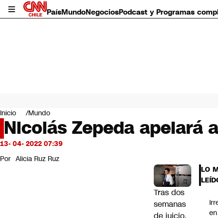
País
Mundo
Negocios
Podcast y Programas comp
País
Mundo
Inicio
Mundo
Negocios
Nicolás Zepeda apelará a
Deportes
Programas completos
13- 04- 2022 07:39
Cultura
Por
Alicia Ruz Ruz
Servicios
LO 
Bits
LEÍD
CNN Data
Tras dos
CNN tiempo
Ir
semanas
Futuro 360
en
de juicio,
Opinión