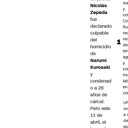
su
Nicolás
y
Zepeda
co
fue
Co
declarado
Su
culpable
re
re
del
de
homicidio
em
de
ag
Narumi
y
Kurosaki
co
y
mu
condenad
la
en
o a 28
co
años de
cárcel.
U
Pero este
vo
a 
13 de
d
abril, el
es