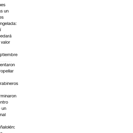
nes
as un
es
ngelada:
í
uedará
 valor
n
ptiembre
tentaron
ropellar
rabineros
rminaron
ntro
 un
nal
n
ñalolén: