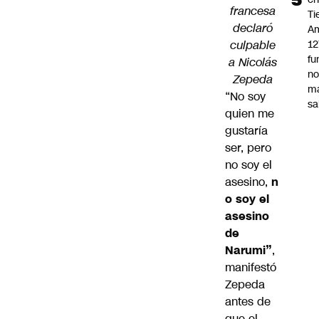
francesa
Ti
declaró
Am
culpable
12
fu
a Nicolás
n
Zepeda
m
“No soy
sa
quien me
gustaría
ser, pero
no soy el
asesino,
n
o soy el
asesino
de
Narumi”
,
manifestó
Zepeda
antes de
que el