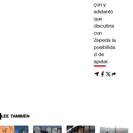
çon y
adelantó
que
discutiría
con
Zepeda la
posibilida
d de
apelar.
LEE TAMBIÉN