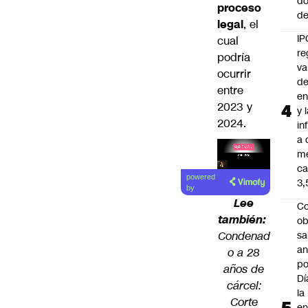
d
proceso
de
legal
, el
IP
cual
re
podría
va
ocurrir
de
entre
en
2023 y
y 
2024.
in
a 
m
ca
Lea el
powered
3
artículo
by
Lee
Co
también:
ob
Condenad
sa
an
o a 28
po
años de
Dí
cárcel:
la
Corte
e