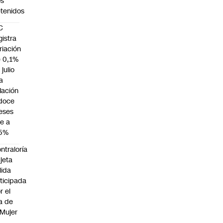
os
tenidos
C
gistra
riación
 0,1%
 julio
la
flación
doce
eses
e a
,5%
ntraloría
jeta
lida
ticipada
r el
a de
 Mujer
n