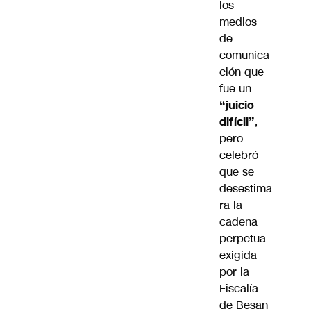
los
medios
de
comunica
ción que
fue un
“juicio
difícil”
,
pero
celebró
que se
desestima
ra la
cadena
perpetua
exigida
por la
Fiscalía
de Besan