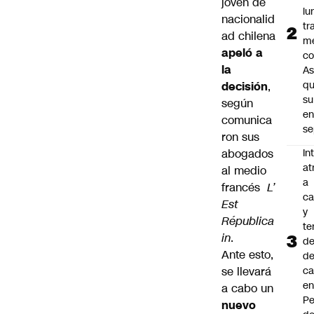
joven de
lu
nacionalid
tr
ad chilena
m
apeló a
co
la
As
q
decisión
,
su
según
e
comunica
se
ron sus
In
abogados
at
al medio
a
francés
L’
ca
Est
y
Républica
te
in
.
de
Ante esto,
de
ca
se llevará
e
a cabo un
Pe
nuevo