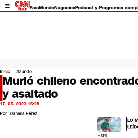
País
Mundo
Negocios
Podcast y Programas comp
País
Mundo
Inicio
Mundo
Negocios
Murió chileno encontrado
Deportes
y asaltado
Programas completos
Cultura
Servicios
17- 05- 2023 15:28
Bits
Por
Daniela Pérez
CNN Data
LO 
CNN tiempo
LEÍD
Futuro 360
Este
Opinión