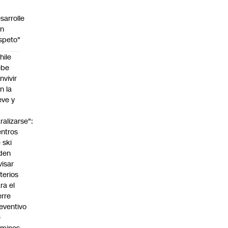
sarrolle
on
speto"
hile
ebe
nvivir
n la
eve y
o
ralizarse":
ntros
 ski
den
visar
iterios
ra el
erre
eventivo
e
:00