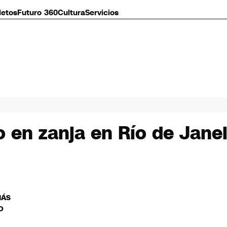
letos
Futuro 360
Cultura
Servicios
 en zanja en Río de Janei
MÁS
O