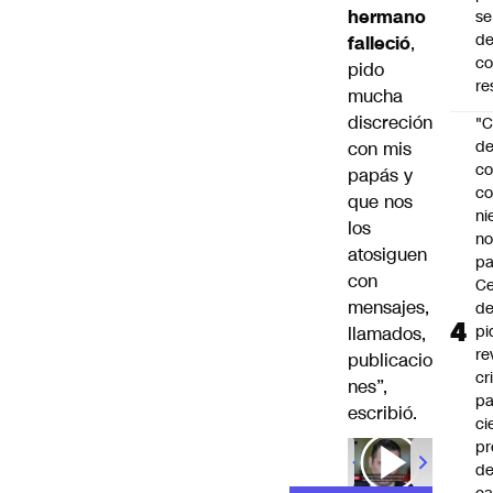
hermano
se
de
falleció
,
c
pido
re
mucha
discreción
"C
d
con mis
co
papás y
co
que nos
ni
los
n
atosiguen
pa
con
Ce
mensajes,
de
pi
llamados,
re
publicacio
cr
nes”,
pa
escribió.
ci
pr
d
00:00
/
01