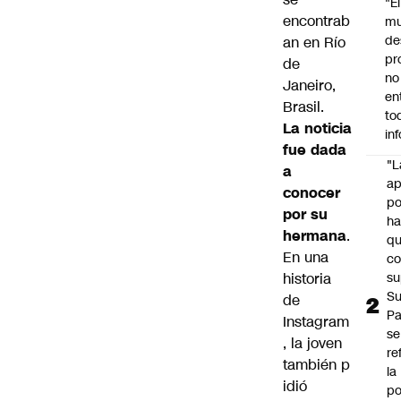
"É
encontrab
m
de
an en Río
pr
de
no
Janeiro,
en
Brasil.
to
La noticia
in
fue dada
"L
a
ap
conocer
po
por su
h
hermana
.
q
En una
c
historia
su
Su
de
P
Instagram
se
, la joven
re
también p
la
idió
po