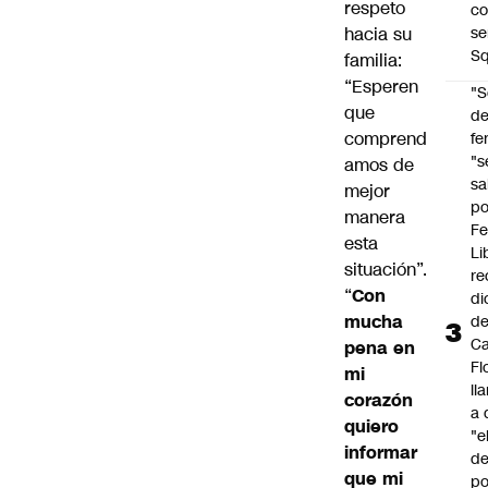
respeto
co
hacia su
se
Sq
familia:
“Esperen
"S
que
d
comprend
fe
"s
amos de
sa
mejor
po
manera
Fe
esta
Li
situación”.
re
“
Con
di
mucha
d
Ca
pena en
Fl
mi
ll
corazón
a 
quiero
"e
informar
d
que mi
po