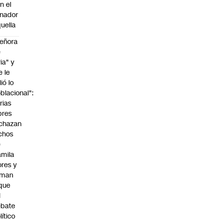
n el
nador
uella
eñora
e
ria" y
e le
lió lo
blacional":
rias
bres
chazan
chos
e
mila
ores y
aman
que
l
ebate
lítico