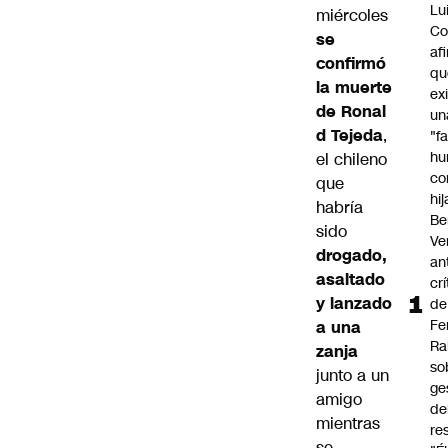
Lu
miércoles
Co
se
af
confirmó
qu
la muerte
ex
de
Ronal
un
d Tejeda
,
"f
hu
el chileno
co
que
hi
habría
Be
sido
Ve
drogado,
an
asaltado
cr
y lanzado
de
Fe
a una
Ra
zanja
so
junto a un
ge
amigo
de
mientras
re
se