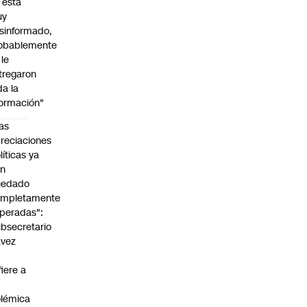
l está
uy
sinformado,
obablemente
 le
tregaron
da la
formación"
as
reciaciones
líticas ya
an
uedado
ompletamente
peradas":
bsecretario
avez
fiere a
lémica