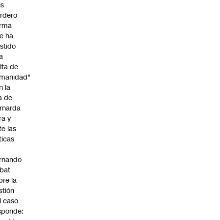
is
rdero
irma
e ha
istido
a
alta de
manidad"
n la
ja de
rnarda
ra y
te las
íticas
rnando
bat
bre la
stión
l caso
sponde: