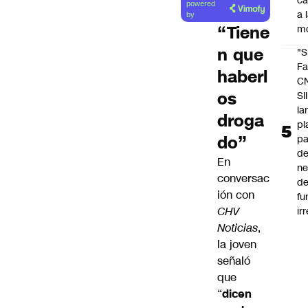
c
powered
a 
by
“Tiene
m
n que
"S
Fa
haberl
C
os
SII
la
droga
pl
do”
pa
de
En
ne
conversac
d
ión con
fu
CHV
ir
Noticias
,
la joven
señaló
que
“
dicen