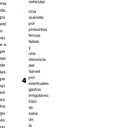
vehicular
ma
da,
Una
pu
querella
por
est
presuntas
o
firmas
qu
falsas
e a
y
pe
una
sar
denuncia
de
del
Servel
las
por
pe
eventuales
qu
gastos
eñ
irregulares:
as
Esto
tre
se
gu
sabe
de
as
la
qu