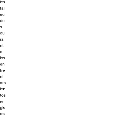
íes
fall
eci
do
s
du
ra
nt
e
los
en
fre
nt
am
ien
tos
re
gis
tra