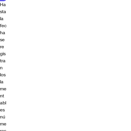
Ha
sta
la
fec
ha
se
re
gis
tra
n
los
la
me
nt
abl
es
nú
me