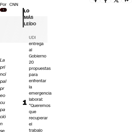
Por
CNN
Futuro 360
LO
Opinión
MÁS
LEÍDO
UDI
entrega
al
Gobierno
La
20
pri
propuestas
nci
para
enfrentar
pal
la
pr
emergencia
eo
laboral:
cu
“Queremos
pa
que
ció
recuperar
n
el
trabajo
se