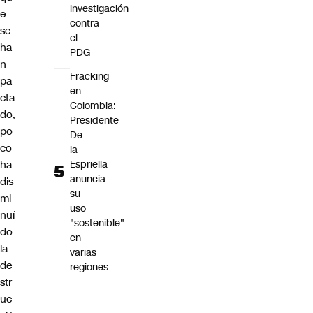
investigación
e
contra
se
el
ha
PDG
n
Fracking
pa
en
cta
Colombia:
do,
Presidente
po
De
co
la
Espriella
ha
anuncia
dis
su
mi
uso
nuí
"sostenible"
do
en
la
varias
de
regiones
str
uc