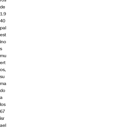
ros
de
1.9
40
pal
est
ino
s
mu
ert
os,
su
ma
do
a
los
67
isr
ael