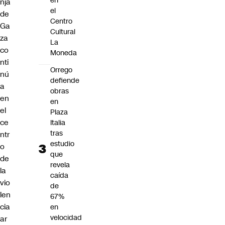
en
nja
el
de
Centro
Ga
Cultural
za
La
co
Moneda
nti
Orrego
nú
defiende
a
obras
en
en
el
Plaza
ce
Italia
tras
ntr
estudio
o
que
de
revela
la
caída
vio
de
len
67%
cia
en
velocidad
ar