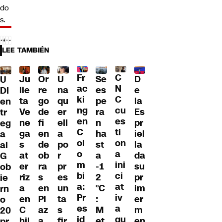
do
s.
LEE TAMBIÉN
Fr
C
Ju
Or
U
Se
D
U
ac
N
lie
re
na
es
e
DI
ki
C
ta
go
qu
pe
la
en
ng
cu
Ve
de
er
ra
Es
tr
en
es
ne
fi
ell
n
pr
eg
C
ti
ga
en
a
ha
iel
a
ol
on
s
de
po
st
la
al
o
a
at
ob
r
a
da
G
m
ini
er
ra
pr
-1
su
ob
bi
ci
riz
s
es
2
pr
ie
a:
at
a
en
un
°C
im
rn
Pr
iv
en
Pl
ta
:
er
o
es
a
C
az
s
M
m
20
id
qu
hil
a
fir
et
en
pr