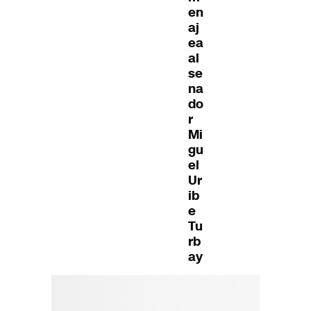
en
aj
ea
al
se
na
do
r
Mi
gu
el
Ur
ib
e
Tu
rb
ay