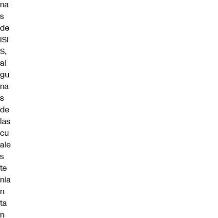
na
s
de
ISI
S,
al
gu
na
s
de
las
cu
ale
s
te
nía
n
ta
n