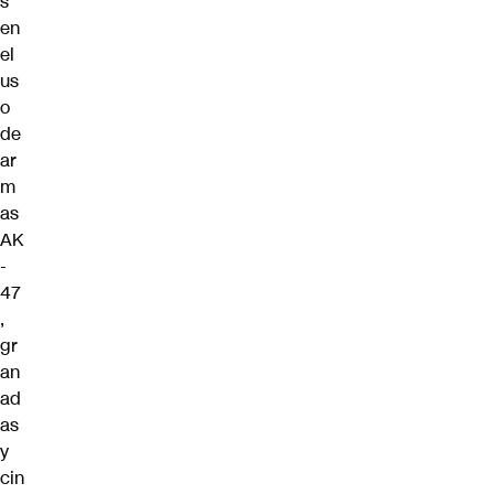
s
en
el
us
o
de
ar
m
as
AK
-
47
,
gr
an
ad
as
y
cin