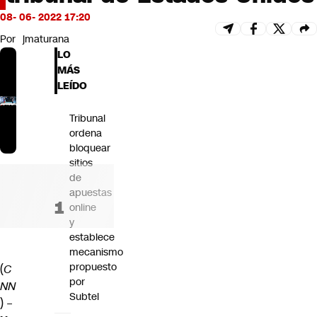
Futuro 360
08- 06- 2022 17:20
Opinión
Por
jmaturana
LO
MÁS
LEÍDO
Tribunal
ordena
bloquear
sitios
de
apuestas
online
y
establece
mecanismo
propuesto
(
C
por
NN
Subtel
) –