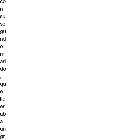
co
n
su
se
gu
nd
o
m
ari
do
,
qu
e
lid
er
ab
a
un
gr