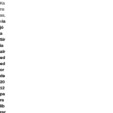
Ka
ns
as,
v
ia
jó
a
Sir
ia
alr
ed
ed
or
de
20
12
pa
ra
lib
rar