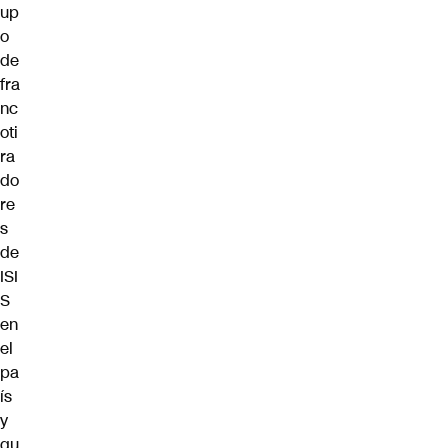
up
o
de
fra
nc
oti
ra
do
re
s
de
ISI
S
en
el
pa
ís
y
qu