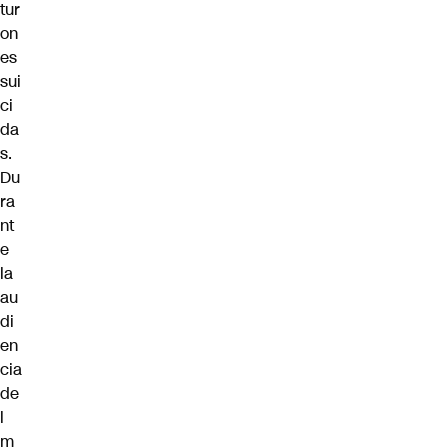
tur
on
es
sui
ci
da
s.
Du
ra
nt
e
la
au
di
en
cia
de
l
m