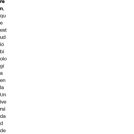
re
n
,
qu
e
est
ud
ió
bi
olo
gí
a
en
la
Un
ive
rsi
da
d
de