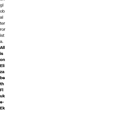
gl
ob
al
ter
ror
ist
a.
All
is
on
Eli
za
be
th
Fl
uk
e-
Ek