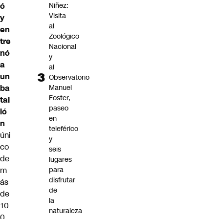
ó
Niñez:
Visita
y
al
en
Zoológico
tre
Nacional
nó
y
a
al
un
Observatorio
ba
Manuel
Foster,
tal
paseo
ló
en
n
teleférico
úni
y
co
seis
de
lugares
m
para
disfrutar
ás
de
de
la
10
naturaleza
0