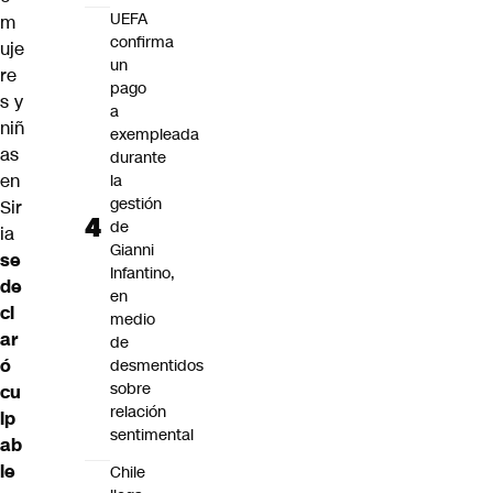
UEFA
m
confirma
uje
un
re
pago
s y
a
niñ
exempleada
as
durante
en
la
gestión
Sir
de
ia
Gianni
se
Infantino,
de
en
cl
medio
ar
de
ó
desmentidos
sobre
cu
relación
lp
sentimental
ab
le
Chile