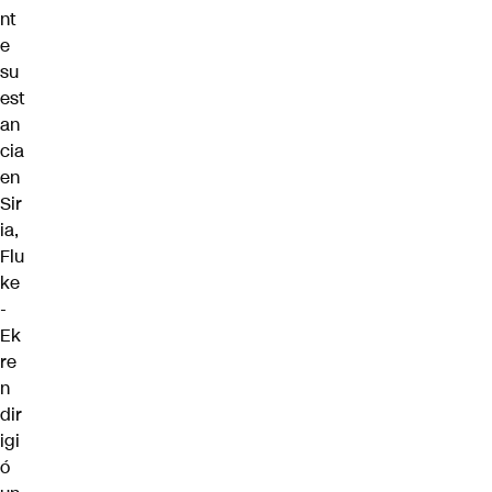
nt
e
su
est
an
cia
en
Sir
ia,
Flu
ke
-
Ek
re
n
dir
igi
ó