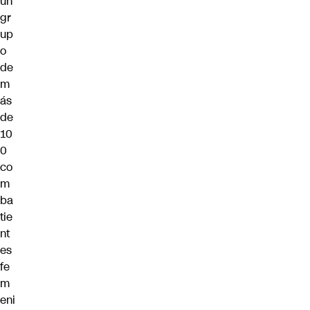
un
gr
up
o
de
m
ás
de
10
0
co
m
ba
tie
nt
es
fe
m
eni