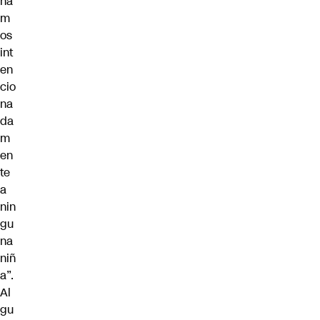
na
m
os
int
en
cio
na
da
m
en
te
a
nin
gu
na
niñ
a”.
Al
gu