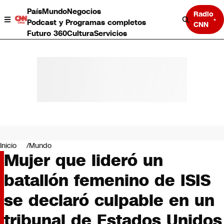
País
Mundo
Negocios
Radio
Podcast y Programas completos
CNN
Futuro 360
Cultura
Servicios
País
Mundo
Negocios
Inicio
Mundo
Mujer que lideró un
Deportes
Programas completos
batallón femenino de ISIS
Cultura
Servicios
se declaró culpable en un
Bits
CNN Data
tribunal de Estados Unidos
CNN tiempo