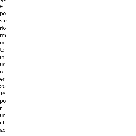
e
po
ste
rio
rm
en
te
m
uri
ó
en
20
16
po
r
un
at
aq