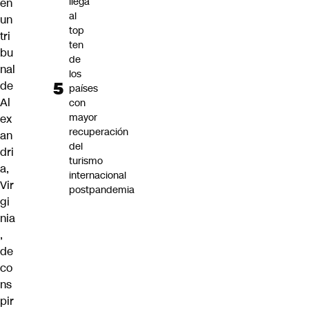
llega
en
al
un
top
tri
ten
bu
de
nal
los
de
países
Al
con
mayor
ex
recuperación
an
del
dri
turismo
a,
internacional
Vir
postpandemia
gi
nia
,
de
co
ns
pir