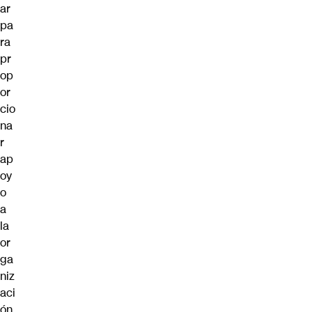
ar
pa
ra
pr
op
or
cio
na
r
ap
oy
o
a
la
or
ga
niz
aci
ón