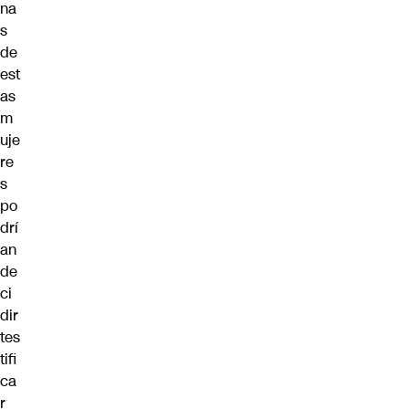
na
s
de
est
as
m
uje
re
s
po
drí
an
de
ci
dir
tes
tifi
ca
r