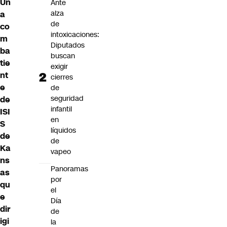
Un
Ante
alza
a
de
co
intoxicaciones:
m
Diputados
ba
buscan
tie
exigir
nt
cierres
e
de
seguridad
de
infantil
ISI
en
S
líquidos
de
de
Ka
vapeo
ns
Panoramas
as
por
qu
el
e
Día
dir
de
igi
la