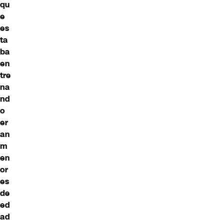
qu
e
es
ta
ba
en
tre
na
nd
o
er
an
m
en
or
es
de
ed
ad