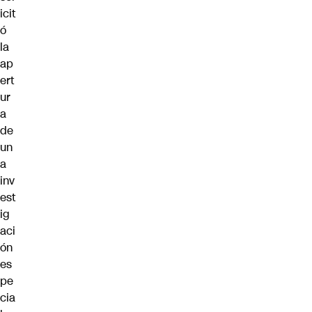
icit
ó
la
ap
ert
ur
a
de
un
a
inv
est
ig
aci
ón
es
pe
cia