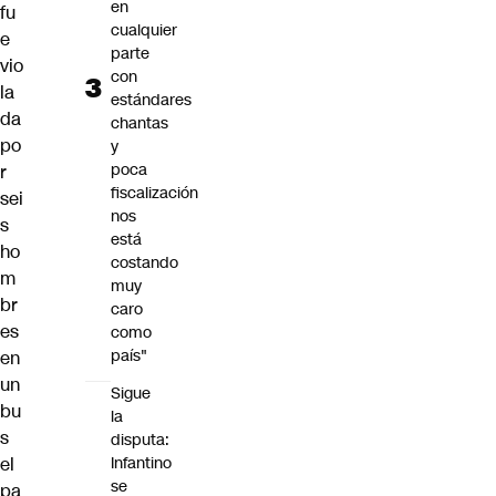
en
fu
cualquier
e
parte
vio
con
la
estándares
da
chantas
po
y
poca
r
fiscalización
sei
nos
s
está
ho
costando
m
muy
br
caro
es
como
país"
en
un
Sigue
bu
la
s
disputa:
el
Infantino
se
pa