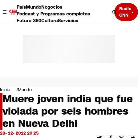
País
Mundo
Negocios
Radio
Podcast y Programas completos
CNN
Futuro 360
Cultura
Servicios
País
Mundo
Negocios
Inicio
Mundo
Muere joven india que fue
Deportes
Programas completos
violada por seis hombres
Cultura
Servicios
en Nueva Delhi
Bits
CNN Data
28- 12- 2012 20:25
CNN tiempo