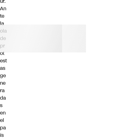
ur.
An
te
la
ola
de
pr
ot
est
as
ge
ne
ra
da
s
en
el
pa
ís