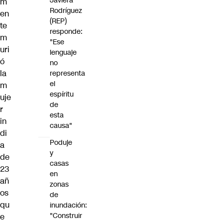
Javiera
m
Rodríguez
en
(REP)
te
responde:
m
"Ese
uri
lenguaje
ó
no
la
representa
el
m
espíritu
uje
de
r
esta
in
causa"
di
Poduje
a
y
de
casas
23
en
añ
zonas
os
de
qu
inundación:
"Construir
e