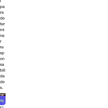
l
pa
ra
de
ter
mi
na
r
re
sp
on
sa
bili
da
de
s.
El