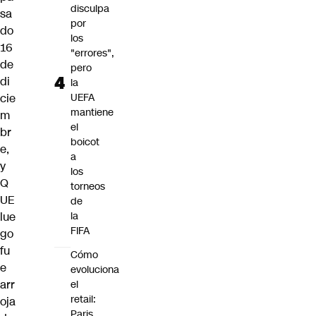
disculpa
sa
por
do
los
16
"errores",
de
pero
di
la
cie
UEFA
mantiene
m
el
br
boicot
e,
a
y
los
Q
torneos
UE
de
lue
la
FIFA
go
fu
Cómo
e
evoluciona
arr
el
retail:
oja
Paris