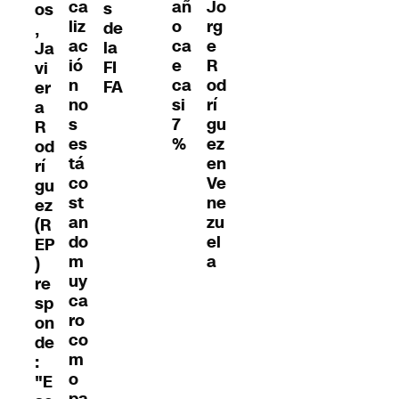
ca
añ
Jo
s
os
liz
o
rg
de
,
ac
ca
e
la
Ja
ió
e
R
FI
vi
n
ca
od
FA
er
no
si
rí
a
s
7
gu
R
es
%
ez
od
tá
en
rí
co
Ve
gu
st
ne
ez
an
zu
(R
do
el
EP
m
a
)
uy
re
ca
sp
ro
on
co
de
m
:
o
"E