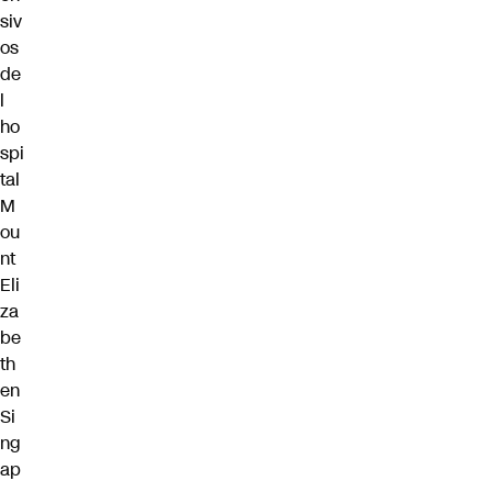
siv
os
de
l
ho
spi
tal
M
ou
nt
Eli
za
be
th
en
Si
ng
ap