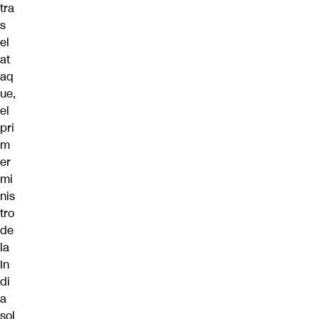
tra
s
el
at
aq
ue,
el
pri
m
er
mi
nis
tro
de
la
In
di
a
sol