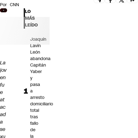
Por
CNN
Futuro 360
LO
Opinión
MÁS
LEÍDO
Joaquín
Lavín
León
abandona
La
Capitán
jov
Yaber
en
y
fu
pasa
a
e
arresto
at
domiciliario
ac
total
ad
tras
a
fallo
se
de
xu
la