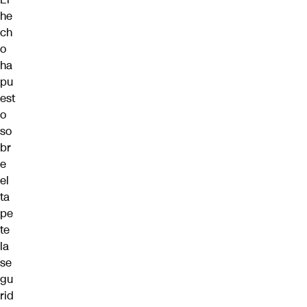
he
ch
o
ha
pu
est
o
so
br
e
el
ta
pe
te
la
se
gu
rid