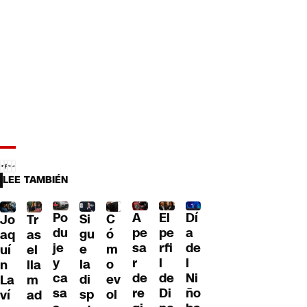
LEE TAMBIÉN
Po
A
El
Dí
C
Si
Jo
Tr
du
pe
pe
a
ó
gu
aq
as
je
sa
rfi
de
m
e
uí
el
y
r
l
l
o
la
n
lla
ca
de
de
Ni
ev
di
La
m
sa
re
Di
ño
ol
sp
ví
ad