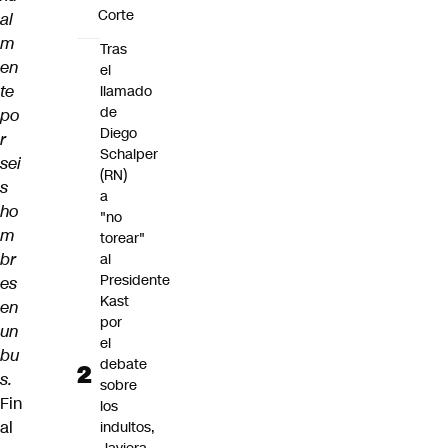
Corte
al
m
Tras
en
el
te
llamado
de
po
Diego
r
Schalper
sei
(RN)
s
a
ho
"no
m
torear"
br
al
Presidente
es
Kast
en
por
un
el
bu
debate
s.
sobre
Fin
los
al
indultos,