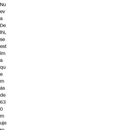
Nu
ev
a
De
lhi,
se
est
im
a
qu
e
m
ás
de
63
0
m
uje
re