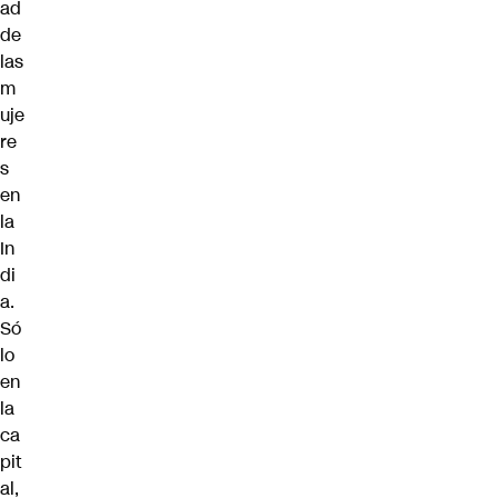
ad
de
las
m
uje
re
s
en
la
In
di
a.
Só
lo
en
la
ca
pit
al,