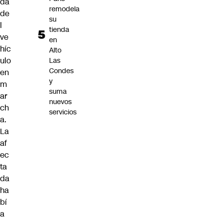
da
remodela
de
su
l
tienda
ve
en
híc
Alto
ulo
Las
Condes
en
y
m
suma
ar
nuevos
ch
servicios
a.
La
af
ec
ta
da
ha
bí
a