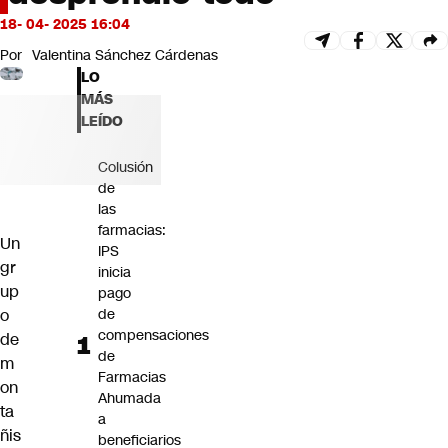
Futuro 360
18- 04- 2025 16:04
Opinión
Por
Valentina Sánchez Cárdenas
LO
MÁS
LEÍDO
Colusión
de
las
farmacias:
Un
IPS
gr
inicia
up
pago
o
de
compensaciones
de
de
m
Farmacias
on
Ahumada
ta
a
ñis
beneficiarios