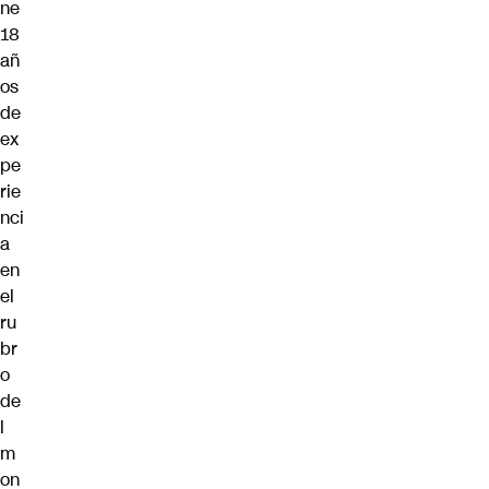
ne
18
añ
os
de
ex
pe
rie
nci
a
en
el
ru
br
o
de
l
m
on