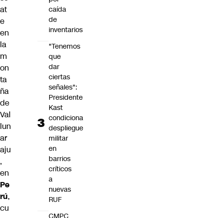
at
caída
de
e
inventarios
en
la
"Tenemos
m
que
dar
on
ciertas
ta
señales":
ña
Presidente
de
Kast
Val
condiciona
lun
despliegue
ar
militar
en
aju
barrios
,
críticos
en
a
Pe
nuevas
rú
,
RUF
cu
CMPC