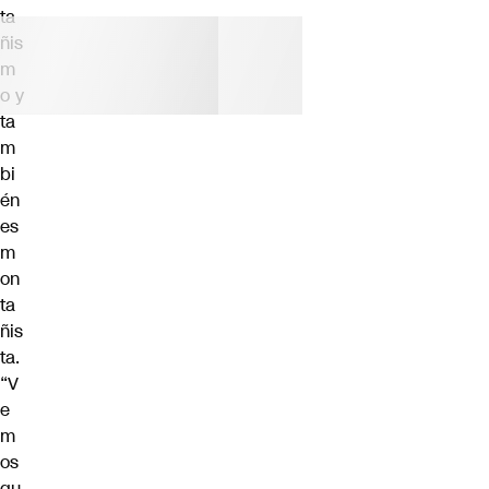
ta
ñis
m
o y
ta
m
bi
én
es
m
on
ta
ñis
ta.
“V
e
m
os
qu