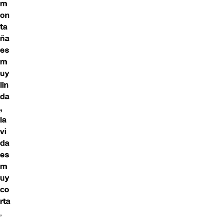
m
on
ta
ña
es
m
uy
lin
da
,
la
vi
da
es
m
uy
co
rta
,