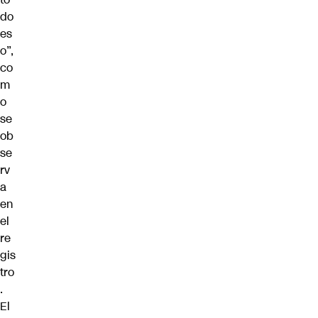
do
es
o”,
co
m
o
se
ob
se
rv
a
en
el
re
gis
tro
.
El