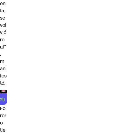
en
ta,
se
vol
vió
re
al”
,
m
ani
fes
tó.
Fo
rer
o
tie