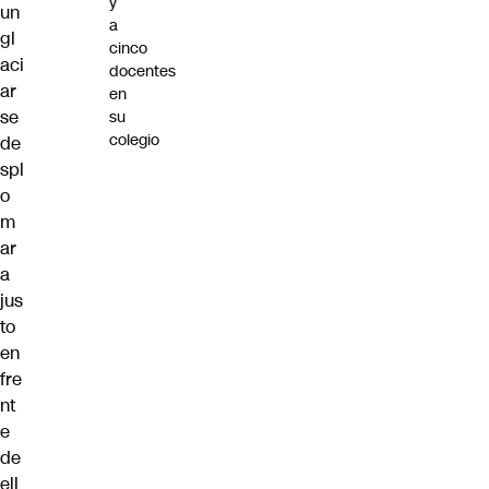
y
un
a
gl
cinco
aci
docentes
ar
en
se
su
colegio
de
spl
o
m
ar
a
jus
to
en
fre
nt
e
de
ell