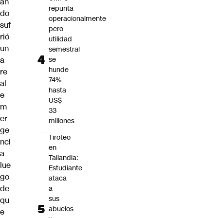
an
repunta
do
operacionalmente
suf
pero
rió
utilidad
un
semestral
a
se
hunde
re
74%
al
hasta
e
US$
m
33
er
millones
ge
Tiroteo
nci
en
a
Tailandia:
lue
Estudiante
go
ataca
de
a
sus
qu
abuelos
e