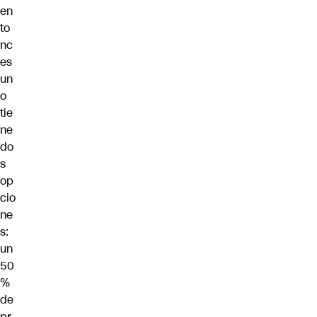
en
to
nc
es
un
o
tie
ne
do
s
op
cio
ne
s:
un
50
%
de
pr