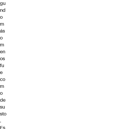
gu
nd
o
m
ás
o
m
en
os
fu
e
co
m
o
de
su
sto
.
Es