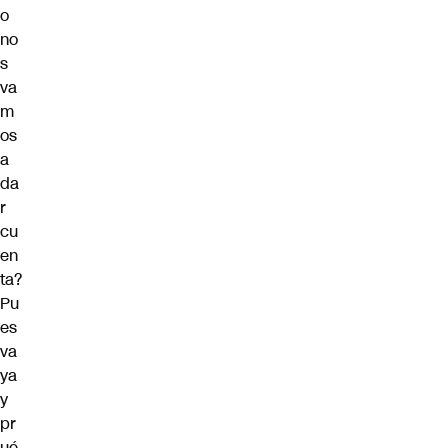
o
no
s
va
m
os
a
da
r
cu
en
ta?
Pu
es
va
ya
y
pr
ué