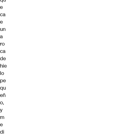
e
ca
e
un
a
ro
ca
de
hie
lo
pe
qu
eñ
o,
y
m
e
di