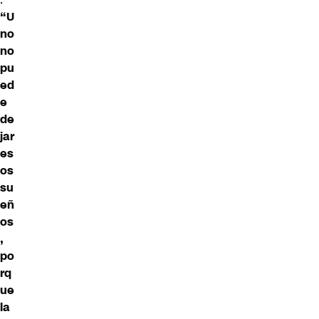
“U
no
no
pu
ed
e
de
jar
es
os
su
eñ
os
,
po
rq
ue
la