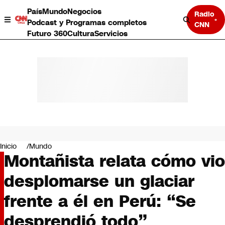
País
Mundo
Negocios
Radio
Podcast y Programas completos
CNN
Futuro 360
Cultura
Servicios
País
Mundo
Negocios
Inicio
Mundo
Montañista relata cómo vio
Deportes
Programas completos
desplomarse un glaciar
Cultura
Servicios
frente a él en Perú: “Se
Bits
CNN Data
desprendió todo”
CNN tiempo