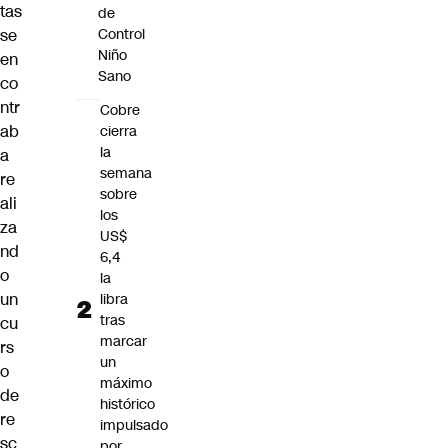
tas
de
se
Control
Niño
en
Sano
co
ntr
Cobre
ab
cierra
la
a
semana
re
sobre
ali
los
za
US$
nd
6,4
o
la
un
libra
tras
cu
marcar
rs
un
o
máximo
de
histórico
re
impulsado
sc
por