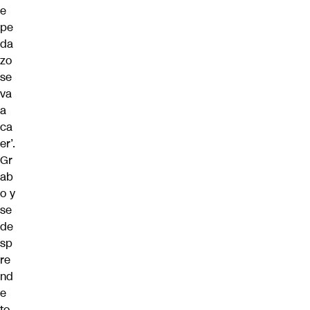
e
pe
da
zo
se
va
a
ca
er’.
Gr
ab
o y
se
de
sp
re
nd
e
to