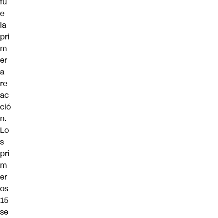
fu
e
la
pri
m
er
a
re
ac
ció
n.
Lo
s
pri
m
er
os
15
se