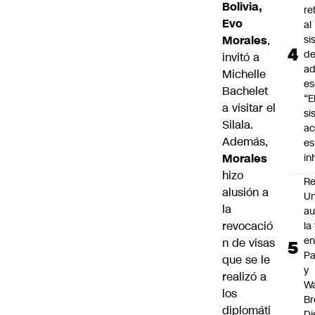
Bolivia,
re
Evo
al
Morales
,
si
d
invitó a
ad
Michelle
es
Bachelet
“E
a visitar el
si
Silala.
ac
Además,
es
Morales
i
hizo
Re
alusión a
Un
la
au
revocació
la
en
n de visas
P
que se le
y
realizó a
Wa
los
Br
diplomáti
Di