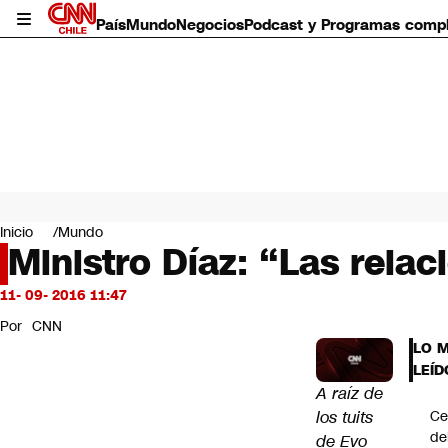
País
Mundo
Negocios
Podcast y Programas comp
País
Mundo
Inicio
Mundo
Negocios
Ministro Díaz: “Las relac
Deportes
Programas completos
11- 09- 2016 11:47
Cultura
Por
CNN
Servicios
LO 
Bits
LEÍD
CNN Data
A raíz de
CNN tiempo
los tuits
Ce
Futuro 360
de
de Evo
Opinión