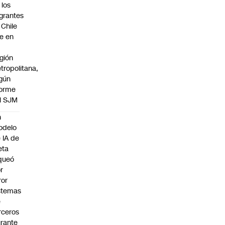
 los
grantes
 Chile
ve en
gión
tropolitana,
gún
forme
l SJM
n
odelo
 IA de
eta
queó
r
ror
stemas
e
rceros
rante