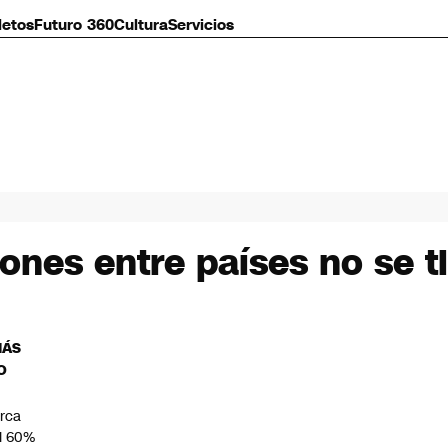
letos
Futuro 360
Cultura
Servicios
iones entre países no se t
MÁS
O
rca
l 60%