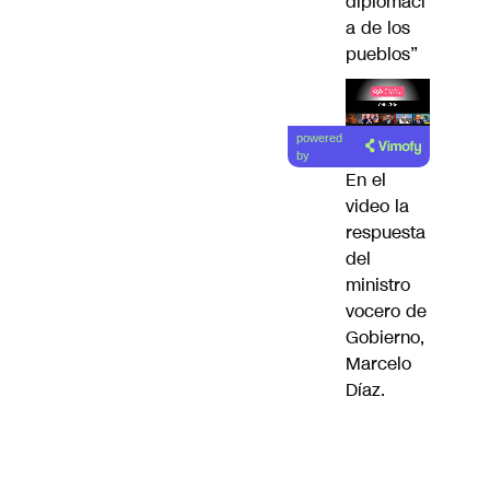
diplomaci
a de los
pueblos”
Lea el
powered
artículo
by
En el
video la
respuesta
del
ministro
vocero de
Gobierno,
Marcelo
Díaz.