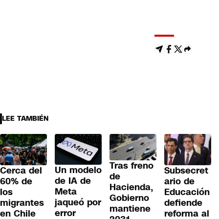
LEE TAMBIÉN
Tras freno
Un modelo
Cerca del
Subsecret
de
de IA de
60% de
ario de
Hacienda,
Meta
los
Educación
Gobierno
jaqueó por
migrantes
defiende
mantiene
error
en Chile
reforma al