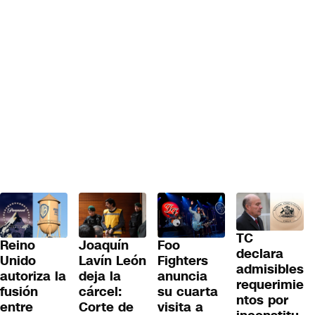
TC
Reino
Joaquín
Foo
declara
Unido
Lavín León
Fighters
admisibles
autoriza la
deja la
anuncia
requerimie
fusión
cárcel:
su cuarta
ntos por
entre
Corte de
visita a