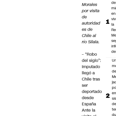
de
Morales
mi
por visita
en
de
vi
autoridad
la
es de
Re
Chile al
Me
se
río Silala.
in
de
–
“Robo
del siglo”:
U
m
Imputado
de
llegó a
M
Chile tras
ja
ser
po
deportado
er
desde
si
España
d
te
Ante la
du