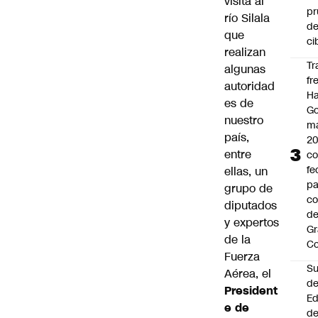
visita al
pr
río Silala
d
que
ci
realizan
Tr
algunas
fr
autoridad
Ha
es de
Go
nuestro
ma
país,
2
entre
c
fe
ellas, un
pa
grupo de
co
diputados
de
y expertos
Gr
de la
C
Fuerza
Su
Aérea, el
d
President
Ed
e de
de