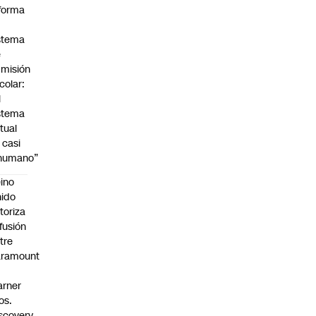
forma
stema
e
misión
colar:
l
stema
tual
 casi
nhumano”
ino
ido
toriza
 fusión
tre
aramount
rner
os.
scovery