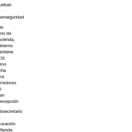
uebas
e
berseguridad
as
eno de
cienda,
bierno
ntiene
031
omo
cha
ra
rredores
l
an
oncepción
bsecretario
e
ucación
fiende