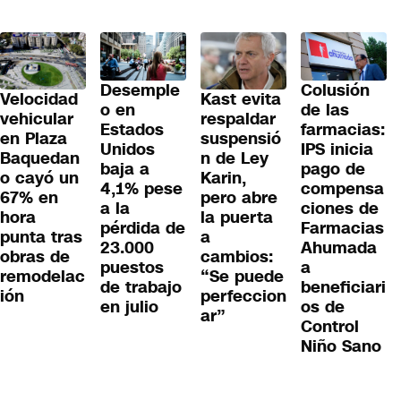
Colusión
Desemple
Velocidad
Kast evita
de las
o en
vehicular
respaldar
farmacias:
Estados
en Plaza
suspensió
IPS inicia
Unidos
Baquedan
n de Ley
pago de
baja a
o cayó un
Karin,
compensa
4,1% pese
67% en
pero abre
ciones de
a la
hora
la puerta
Farmacias
pérdida de
punta tras
a
Ahumada
23.000
obras de
cambios:
a
puestos
remodelac
“Se puede
beneficiari
de trabajo
ión
perfeccion
os de
en julio
ar”
Control
Niño Sano