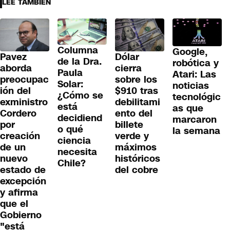
LEE TAMBIÉN
Columna
Google,
Pavez
Dólar
de la Dra.
robótica y
aborda
cierra
Paula
Atari: Las
preocupac
sobre los
Solar:
noticias
ión del
$910 tras
¿Cómo se
tecnológic
exministro
debilitami
está
as que
Cordero
ento del
decidiend
marcaron
por
billete
o qué
la semana
creación
verde y
ciencia
de un
máximos
necesita
nuevo
históricos
Chile?
estado de
del cobre
excepción
y afirma
que el
Gobierno
"está