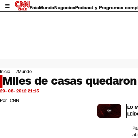
País
Mundo
Negocios
Podcast y Programas comp
País
Mundo
Inicio
Mundo
Negocios
Miles de casas quedaron 
Deportes
Programas completos
29- 08- 2012 21:15
Cultura
Por
CNN
Servicios
LO 
Bits
LEÍD
CNN Data
CNN tiempo
Pa
Futuro 360
ab
Opinión