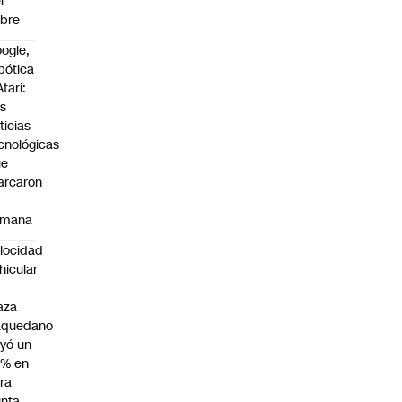
l
bre
ogle,
bótica
Atari:
s
ticias
cnológicas
ue
arcaron
emana
locidad
hicular
n
aza
aquedano
yó un
7% en
ra
nta