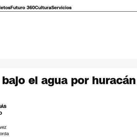
letos
Futuro 360
Cultura
Servicios
bajo el agua por huracán
MÁS
O
vez
orda