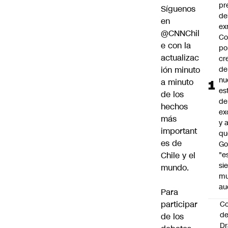
pr
Síguenos
de
en
ex
@CNNChil
Co
e
con la
po
actualizac
cr
ión minuto
de
nu
a minuto
es
de los
de
hechos
ex
más
y 
important
qu
es de
Go
Chile y el
"e
si
mundo.
m
au
Para
participar
C
de
de los
Dr