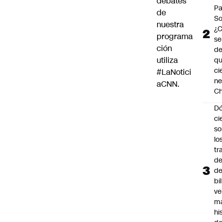
debates
Pa
de
So
nuestra
¿
programa
se
ción
de
utiliza
q
ci
#LaNotici
ne
aCNN
.
Ch
Dó
ci
so
lo
tr
de
de
bi
ve
m
hi