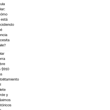
ula
lar:
Cómo
 está
cidiendo
ué
encia
cesita
ile?
lar
erra
bre
s $910
as
bilitamiento
l
llete
rde y
áximos
stóricos