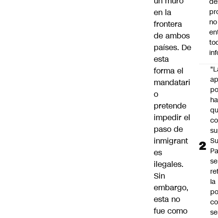
un muro
de
en la
pr
no
frontera
en
de ambos
to
países. De
in
esta
"L
forma el
ap
mandatari
po
o
h
pretende
q
impedir el
c
paso de
su
inmigrant
Su
P
es
se
ilegales.
re
Sin
la
embargo,
po
esta no
co
fue como
se