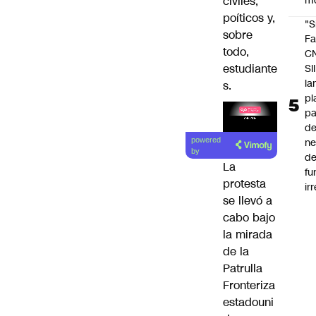
civiles,
m
poíticos y,
"S
sobre
Fa
todo,
C
estudiante
SII
la
s.
pl
pa
de
Lea el
ne
powered
artículo
by
d
La
fu
protesta
ir
se llevó a
cabo bajo
la mirada
de la
Patrulla
Fronteriza
estadouni