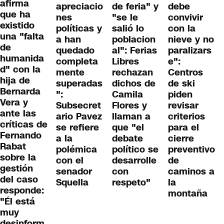
afirma
apreciacio
de feria" y
debe
que ha
nes
"se le
convivir
existido
políticas y
salió lo
con la
una "falta
a han
poblacion
nieve y no
de
quedado
al": Ferias
paralizars
humanida
completa
Libres
e":
d" con la
mente
rechazan
Centros
hija de
superadas
dichos de
de ski
Bernarda
":
Camila
piden
Vera y
Subsecret
Flores y
revisar
ante las
ario Pavez
llaman a
criterios
críticas de
se refiere
que "el
para el
Fernando
a la
debate
cierre
Rabat
polémica
político se
preventivo
sobre la
con el
desarrolle
de
gestión
senador
con
caminos a
del caso
Squella
respeto"
la
responde:
montaña
"Él está
muy
desinform