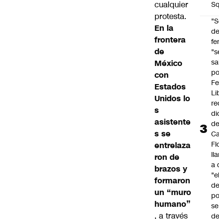
cualquier
Sq
protesta.
"S
En la
d
frontera
fe
de
"s
sa
México
po
con
Fe
Estados
Li
Unidos lo
re
s
di
asistente
d
s se
Ca
Fl
entrelaza
ll
ron de
a 
brazos y
"e
formaron
d
un “muro
po
humano”
se
, a través
de