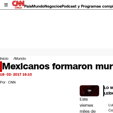
País
Mundo
Negocios
Podcast y Programas comp
País
Mundo
Inicio
Mundo
Negocios
Mexicanos formaron mur
Deportes
Programas completos
18- 02- 2017 16:10
Cultura
Por
CNN
Servicios
LO 
Bits
LEÍD
CNN Data
Este
CNN tiempo
viernes
Lu
Futuro 360
Co
miles de
Opinión