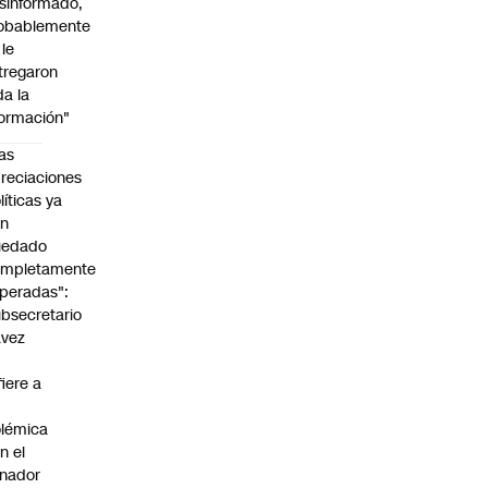
sinformado,
obablemente
 le
tregaron
da la
formación"
as
reciaciones
líticas ya
an
uedado
ompletamente
peradas":
bsecretario
avez
fiere a
lémica
n el
nador