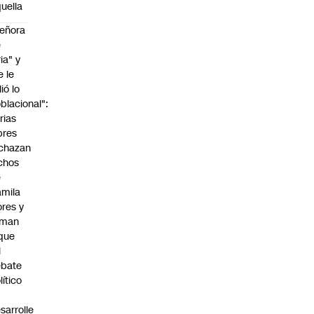
uella
eñora
e
ria" y
e le
lió lo
blacional":
rias
bres
chazan
chos
e
mila
ores y
aman
que
l
ebate
lítico
sarrolle