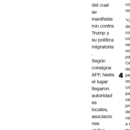
c
del cual
re
se
manifesta
"C
ron contra
d
Trump y
co
co
su política
ni
migratoria
n
.
pa
Según
Ce
consigna
de
AFP, hasta
pi
el lugar
re
cr
llegaron
pa
autoridad
ci
es
pr
locales,
d
asociacio
c
nes
a 