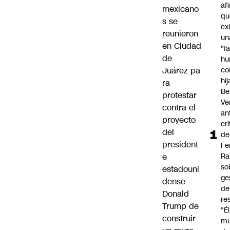
af
mexicano
qu
s se
ex
reunieron
un
en Ciudad
"f
de
hu
Juárez pa
co
hi
ra
Be
protestar
Ve
contra el
an
proyecto
cr
del
de
president
Fe
e
Ra
so
estadouni
ge
dense
de
Donald
re
Trump de
"É
construir
m