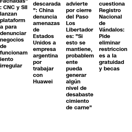
Fachadas"
descarada
advierte
cuestiona
: CNC y SII
": China
por cierre
Registro
lanzan
denuncia
del Paso
Nacional
plataform
amenazas
Los
de
a para
de
Libertador
Vándalos:
denunciar
Estados
es: "Si
Pide
negocios
Unidos a
esto se
eliminar
de
empresa
mantiene,
restriccion
funcionam
argentina
probablem
es a la
iento
por
ente
gratuidad
irregular
trabajar
pueda
y becas
con
generar
Huawei
algún
nivel de
desabaste
cimiento
de carne"