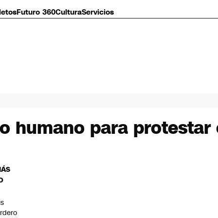
letos
Futuro 360
Cultura
Servicios
o humano para protestar
MÁS
O
is
rdero