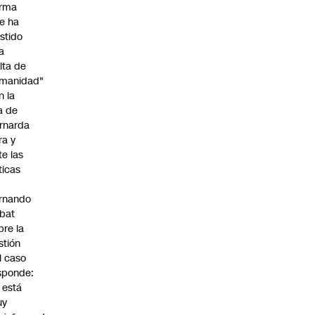
irma
e ha
istido
a
alta de
manidad"
n la
ja de
rnarda
ra y
te las
íticas
rnando
bat
bre la
stión
l caso
sponde:
l está
uy