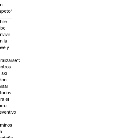
on
speto"
hile
ebe
nvivir
n la
eve y
o
ralizarse":
ntros
 ski
den
visar
iterios
ra el
erre
eventivo
e
aminos
la