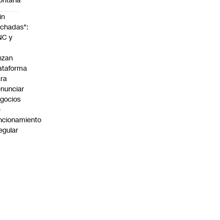
ontaña
in
chadas":
NC y
nzan
ataforma
ra
nunciar
gocios
e
ncionamiento
regular