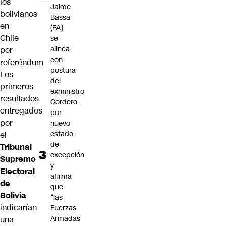
los
Jaime
bolivianos
Bassa
en
(FA)
Chile
se
alinea
por
con
referéndum
postura
Los
del
primeros
exministro
resultados
Cordero
entregados
por
por
nuevo
estado
el
de
Tribunal
excepción
Supremo
y
Electoral
afirma
de
que
Bolivia
“las
indicarían
Fuerzas
Armadas
una