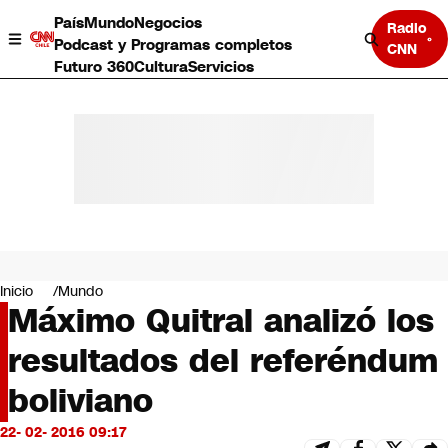
País
Mundo
Negocios
Radio
Podcast y Programas completos
CNN
Futuro 360
Cultura
Servicios
País
Mundo
Negocios
Inicio
Mundo
Máximo Quitral analizó los
Deportes
Programas completos
resultados del referéndum
Cultura
Servicios
boliviano
Bits
CNN Data
22- 02- 2016 09:17
CNN tiempo