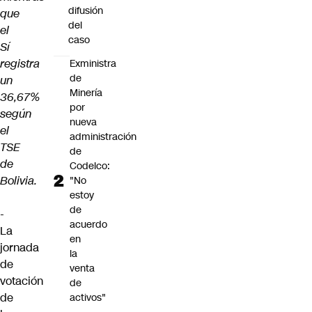
difusión
que
del
el
caso
Sí
registra
Exministra
de
un
Minería
36,67%
por
según
nueva
el
administración
TSE
de
de
Codelco:
Bolivia.
"No
estoy
de
-
acuerdo
La
en
jornada
la
de
venta
votación
de
de
activos"