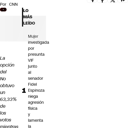
Por
CNN
Futuro 360
LO
Opinión
MÁS
LEÍDO
Mujer
investigada
por
presunta
La
VIF
opción
junto
del
al
No
senador
Fidel
obtuvo
Espinoza
un
niega
63,33%
agresión
de
física
los
y
votos
lamenta
mientras
la