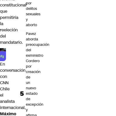
por
constitucional
delitos
que
sexuales
permitiría
y
la
aborto
reeleción
Pavez
del
aborda
mandatario.
preocupación
del
exministro
Cordero
En
por
conversación
creación
con
de
CNN
un
nuevo
Chile
estado
el
de
analista
excepción
internacional,
y
Máximo
afirma