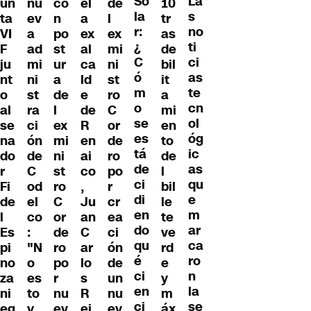
So
La
un
nu
co
el
de
10
la
s
ta
ev
n
a
l
tr
r:
no
VI
a
po
ex
ex
as
¿
ti
F
ad
st
al
mi
de
C
ci
ju
mi
ur
ca
ni
bil
ó
as
nt
ni
a
ld
st
it
m
te
o
st
de
e
ro
a
o
cn
al
ra
l
de
C
mi
se
ol
se
ci
ex
R
or
en
es
óg
na
ón
mi
en
de
to
tá
ic
do
de
ni
ai
ro
de
de
as
r
C
st
co
po
l
ci
qu
Fi
od
ro
,
r
bil
di
e
de
el
C
Ju
cr
le
en
m
l
co
or
an
ea
te
do
ar
Es
:
de
C
ci
ve
qu
ca
pi
"N
ro
ar
ón
rd
é
ro
no
o
po
lo
de
e
ci
n
za
es
r
s
un
y
en
la
ni
to
nu
R
nu
m
ci
se
eg
y
ev
ei
ev
áx