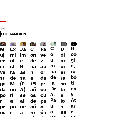
LEE TAMBIÉN
C
G
M
Ex
Ja
C
Pa
D
ol
oo
uj
mi
im
on
ve
ól
u
gl
er
ni
e
de
z
ar
m
e,
in
st
B
na
ab
ci
na
ro
ve
ra
as
n
or
er
de
bó
sti
de
sa
a
da
ra
la
ti
ga
Mi
(F
15
pr
so
Dr
ca
da
ne
A)
añ
eo
br
a.
y
po
rí
se
os
cu
e
Pa
At
r
a
ali
de
pa
lo
ul
ar
pr
po
ne
cá
ci
s
a
i:
es
r
a
rc
ón
$9