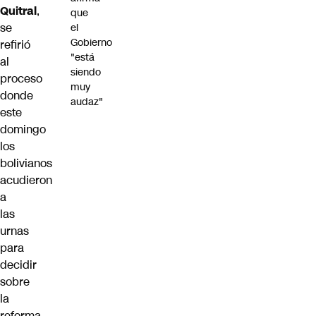
Quitral
,
que
se
el
Gobierno
refirió
"está
al
siendo
proceso
muy
donde
audaz"
este
domingo
los
bolivianos
acudieron
a
las
urnas
para
decidir
sobre
la
reforma