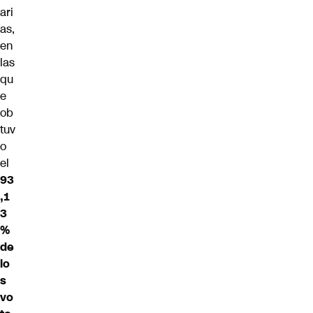
ari
as,
en
las
qu
e
ob
tuv
o
el
93
,1
3
%
de
lo
s
vo