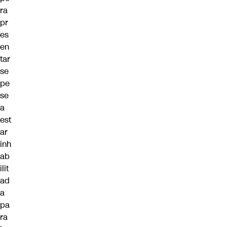
ra
pr
es
en
tar
se
pe
se
a
est
ar
inh
ab
ilit
ad
a
pa
ra