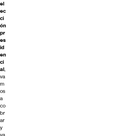
el
ec
ci
ón
pr
es
id
en
ci
al
,
va
m
os
a
co
br
ar
y
va