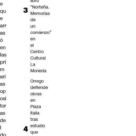
libro
e
“Norteña.
qu
Memorias
e
de
arr
un
as
comienzo”
en
ó
el
en
Centro
las
Cultural
pri
La
m
Moneda
ari
Orrego
as
defiende
op
obras
osi
en
tor
Plaza
as
Italia
tras
de
estudio
l
que
do