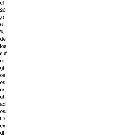
el
26
,0
6
%
de
los
suf
ra
gi
os
es
cr
ut
ad
os.
La
ex
di