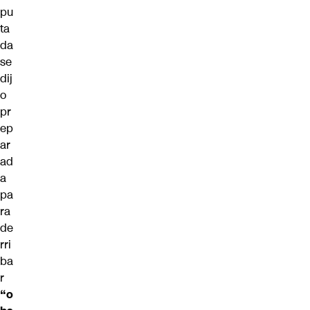
pu
ta
da
se
dij
o
pr
ep
ar
ad
a
pa
ra
de
rri
ba
r
“o