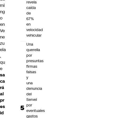
revela
mi
caída
ng
de
o
67%
en
en
velocidad
Ve
vehicular
ne
zu
Una
ela
querella
por
,
presuntas
qu
firmas
e
falsas
sa
y
ca
una
rá
denuncia
al
del
Servel
pr
por
es
eventuales
id
gastos