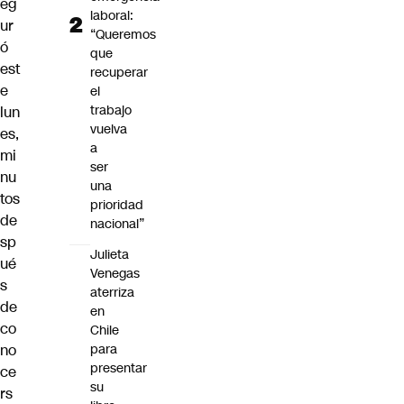
eg
laboral:
ur
“Queremos
ó
que
est
recuperar
e
el
trabajo
lun
vuelva
es,
a
mi
ser
nu
una
tos
prioridad
de
nacional”
sp
Julieta
ué
Venegas
s
aterriza
de
en
co
Chile
no
para
presentar
ce
su
rs