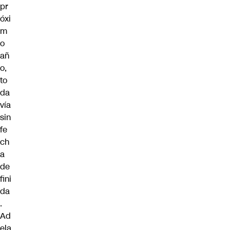
pr
óxi
m
o
añ
o,
to
da
vía
sin
fe
ch
a
de
fini
da
.
Ad
ela