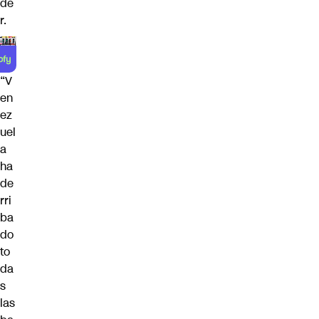
de
r.
“V
en
ez
uel
a
ha
de
rri
ba
do
to
da
s
las