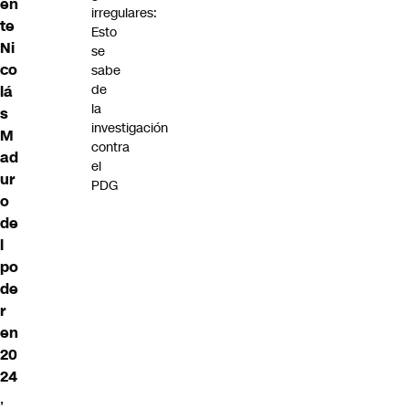
en
irregulares:
te
Esto
Ni
se
co
sabe
de
lá
la
s
investigación
M
contra
ad
el
ur
PDG
o
de
l
po
de
r
en
20
24
,