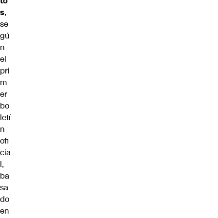
to
s
,
se
gú
n
el
pri
m
er
bo
letí
n
ofi
cia
l,
ba
sa
do
en