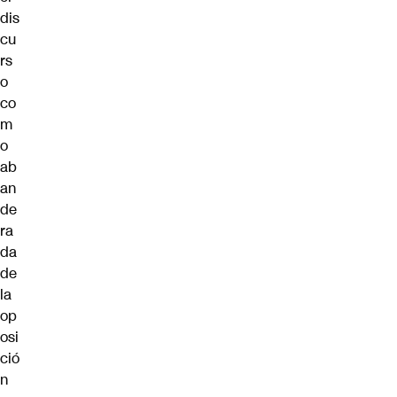
dis
cu
rs
o
co
m
o
ab
an
de
ra
da
de
la
op
osi
ció
n