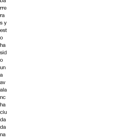
ba
rre
ra
s y
est
o
ha
sid
o
un
a
av
ala
nc
ha
ciu
da
da
na