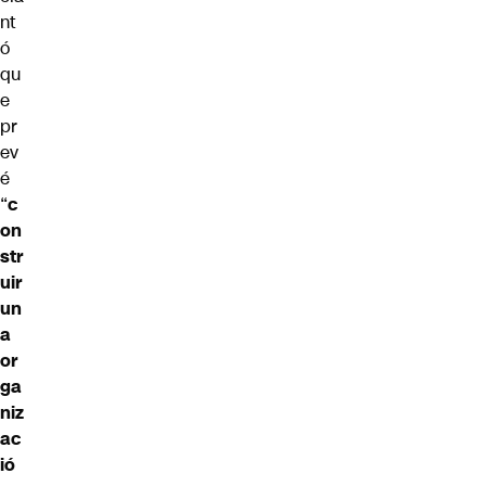
nt
ó
qu
e
pr
ev
é
“
c
on
str
uir
un
a
or
ga
niz
ac
ió