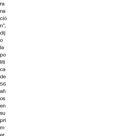
ra
na
ció
n”,
dij
o
la
po
líti
ca
de
56
añ
os
en
su
pri
m
er