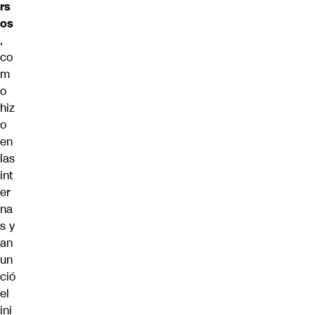
rs
os
,
co
m
o
hiz
o
en
las
int
er
na
s y
an
un
ció
el
ini