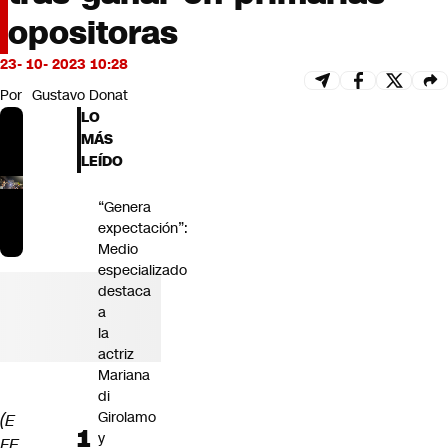
Futuro 360
opositoras
Opinión
23- 10- 2023 10:28
Por
Gustavo Donat
LO
MÁS
LEÍDO
“Genera
expectación”:
Medio
especializado
destaca
a
la
actriz
Mariana
di
Girolamo
(E
y
FE