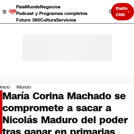
País
Mundo
Negocios
Radio
Podcast y Programas completos
CNN
Futuro 360
Cultura
Servicios
País
Mundo
Negocios
Inicio
Mundo
María Corina Machado se
Deportes
Programas completos
compromete a sacar a
Cultura
Servicios
Nicolás Maduro del poder
Bits
CNN Data
tras ganar en primarias
CNN tiempo