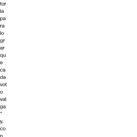
tor
ia
pa
ra
lo
gr
ar
qu
e
ca
da
vot
o
val
ga
”
y,
co
n