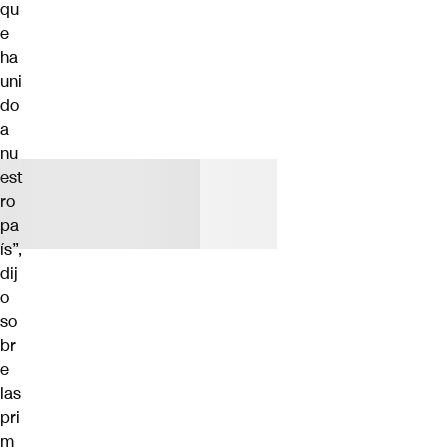
qu
e
ha
uni
do
a
nu
est
ro
pa
ís”,
dij
o
so
br
e
las
pri
m