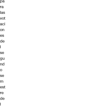
pa
ra
las
vot
aci
on
es
de
l
se
gu
nd
o
se
m
est
re
de
l