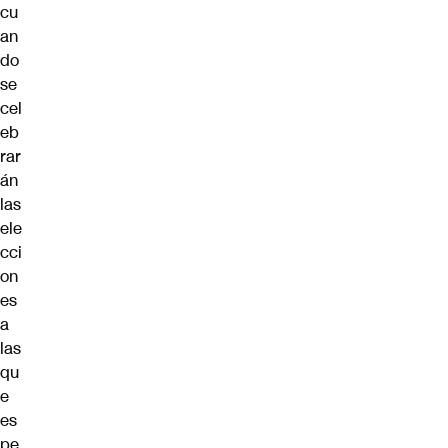
cu
an
do
se
cel
eb
rar
án
las
ele
cci
on
es
a
las
qu
e
es
pe