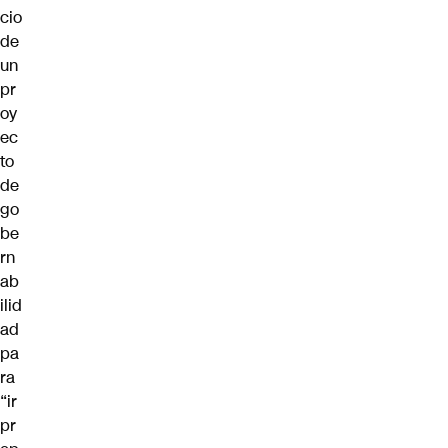
cio
de
un
pr
oy
ec
to
de
go
be
rn
ab
ilid
ad
pa
ra
“ir
pr