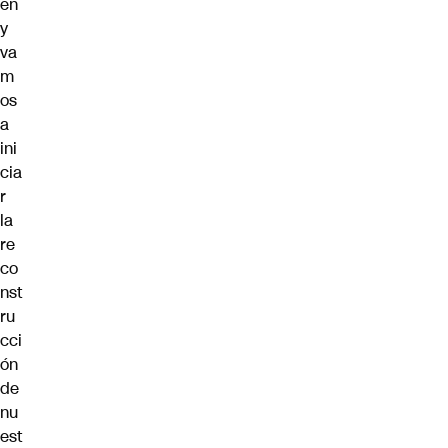
en
y
va
m
os
a
ini
cia
r
la
re
co
nst
ru
cci
ón
de
nu
est