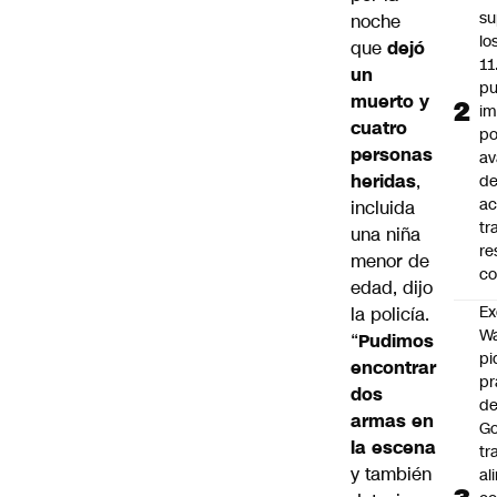
su
noche
lo
que
dejó
11
un
pu
muerto y
im
cuatro
po
personas
a
heridas
,
d
ac
incluida
tr
una niña
re
menor de
co
edad, dijo
Ex
la policía.
Wa
“
Pudimos
pi
encontrar
p
dos
de
armas en
Go
la escena
tr
y también
al