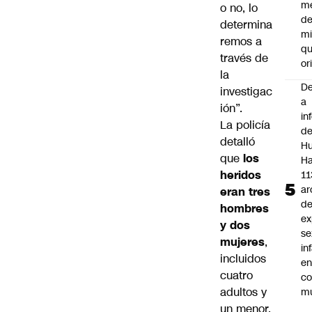
m
o no, lo
de
determina
mi
remos a
qu
través de
or
la
De
investigac
a
ión”.
in
La policía
d
detalló
Hu
que
los
Ha
heridos
11
ar
eran tres
d
hombres
ex
y dos
se
mujeres
,
in
incluidos
e
cuatro
c
adultos y
mu
un menor.