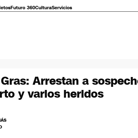
letos
Futuro 360
Cultura
Servicios
 Gras: Arrestan a sospech
to y varios heridos
MÁS
O