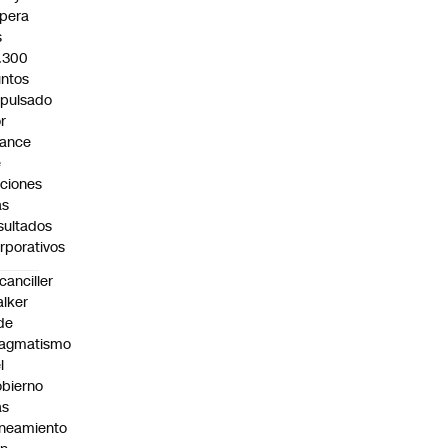
pera
s
.300
ntos
pulsado
r
vance
e
ciones
as
sultados
rporativos
canciller
lker
de
ragmatismo
l
bierno
as
ineamiento