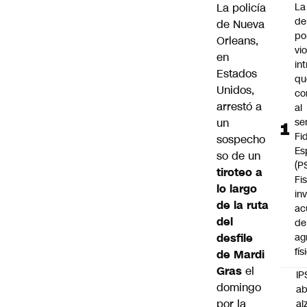
La policía
La
de
de Nueva
po
Orleans,
vi
en
int
Estados
qu
Unidos
,
co
arrestó a
al
un
se
Fi
sospecho
Es
so de un
(P
tiroteo a
Fi
lo largo
in
de la ruta
ac
del
de
desfile
ag
fís
de Mardi
Gras
el
IP
domingo
ab
por la
al