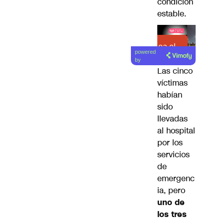
condición
estable.
Lea el
powered
artículo
by
Las cinco
víctimas
habían
sido
llevadas
al hospital
por los
servicios
de
emergenc
ia, pero
uno de
los tres