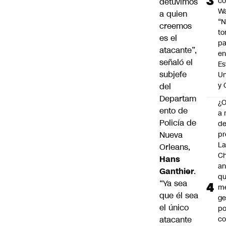
c
detuvimos
Wa
a quien
“
creemos
t
es el
pa
atacante”,
en
señaló el
Es
subjefe
Un
y 
del
Departam
¿
ento de
a 
Policía de
d
Nueva
pr
La
Orleans,
Ch
Hans
an
Ganthier
.
qu
“Ya sea
m
que él sea
ge
el único
po
atacante
co