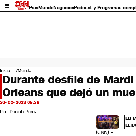
País
Mundo
Negocios
Podcast y Programas comp
País
Mundo
Inicio
Mundo
Negocios
Durante desfile de Mardi
Deportes
Orleans que dejó un muer
Programas completos
Cultura
Servicios
20- 02- 2023 09:39
Bits
Por
Daniela Pérez
CNN Data
LO 
CNN tiempo
LEÍD
Futuro 360
(CNN) –
Opinión