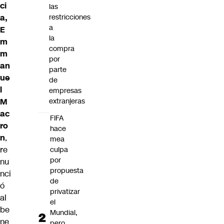
ci
las
a,
restricciones
a
E
la
m
compra
m
por
an
parte
ue
de
l
empresas
M
extranjeras
ac
FIFA
ro
hace
n
,
mea
re
culpa
por
nu
propuesta
nci
de
ó
privatizar
al
el
be
Mundial,
ne
pero