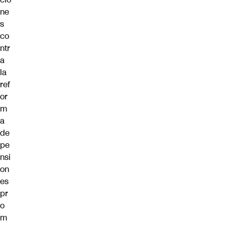
ne
s
co
ntr
a
la
ref
or
m
a
de
pe
nsi
on
es
pr
o
m