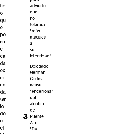
fici
advierte
que
o
no
qu
tolerará
e
"más
po
ataques
se
a
e
su
ca
integridad"
da
Delegado
ex
Germán
m
Codina
an
acusa
"encerrona"
da
del
tar
alcalde
io
de
de
Puente
re
Alto:
ci
"Da