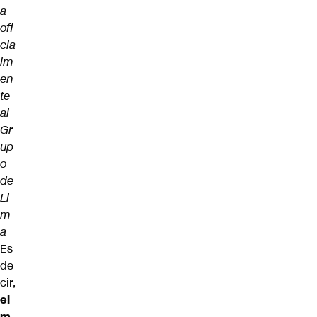
a
ofi
cia
lm
en
te
al
Gr
up
o
de
Li
m
a
Es
de
cir,
el
m