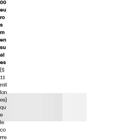
00
eu
ro
s
m
en
su
al
es
($
11
mil
lon
es)
qu
e
le
co
rre