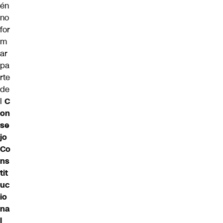
én
no
for
m
ar
pa
rte
de
l
C
on
se
jo
Co
ns
tit
uc
io
na
l