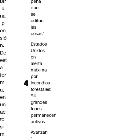
bir
pena
que
u
se
na
editen
p
las
en
cosas"
sió
Estados
n
.
Unidos
De
en
est
alerta
a
máxima
for
por
m
incendios
a,
forestales:
94
en
grandes
un
focos
ac
permanecen
to
activos
si
Avanzan
m