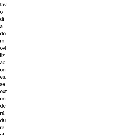
tav
o
dí
a
de
m
ovi
liz
aci
on
es,
se
ext
en
de
rá
du
ra
nt