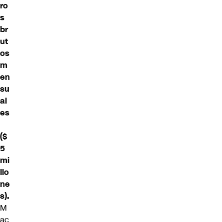
ro
s
br
ut
os
m
en
su
al
es
($
5
mi
llo
ne
s).
M
ac