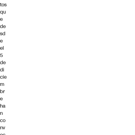
tos
qu
e
de
sd
e
el
5
de
di
cie
m
br
e
ha
n
co
nv
oc