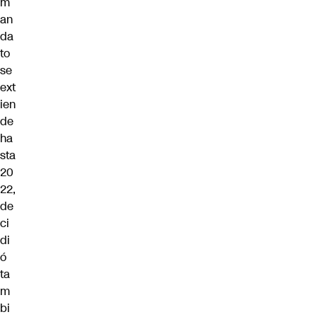
m
an
da
to
se
ext
ien
de
ha
sta
20
22,
de
ci
di
ó
ta
m
bi