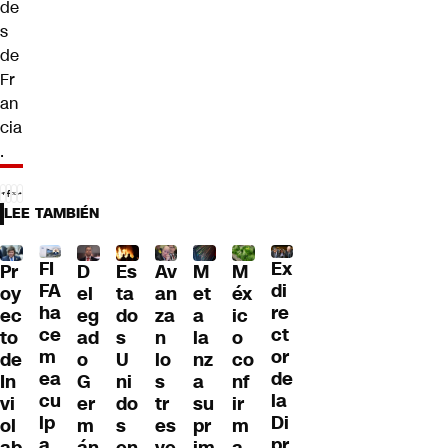
de
s
de
Fr
an
cia
.
LEE TAMBIÉN
FI
Ex
Pr
D
Es
Av
M
M
FA
di
oy
el
ta
an
et
éx
ha
re
ec
eg
do
za
a
ic
ce
ct
to
ad
s
n
la
o
m
or
de
o
U
lo
nz
co
ea
de
In
G
ni
s
a
nf
cu
la
vi
er
do
tr
su
ir
lp
Di
ol
m
s
es
pr
m
a
pr
ab
án
en
ve
im
a