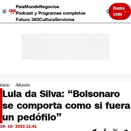
País
Mundo
Negocios
Radio
Podcast y Programas completos
CNN
Futuro 360
Cultura
Servicios
País
Mundo
Negocios
Inicio
Mundo
Lula da Silva: “Bolsonaro
Deportes
Programas completos
se comporta como si fuera
Cultura
Servicios
un pedófilo”
Bits
CNN Data
19- 10- 2022 11:41
CNN tiempo