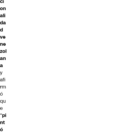
ci
on
ali
da
d
ve
ne
zol
an
a
y
afi
rm
ó
qu
e
“
pi
nt
ó