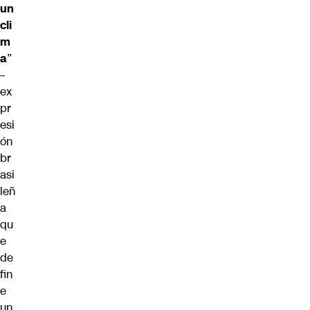
un
cli
m
a
”
–
ex
pr
esi
ón
br
asi
leñ
a
qu
e
de
fin
e
un