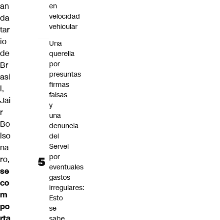
an
en
velocidad
da
vehicular
tar
io
Una
de
querella
por
Br
presuntas
asi
firmas
l,
falsas
Jai
y
r
una
Bo
denuncia
lso
del
Servel
na
por
ro
,
eventuales
se
gastos
co
irregulares:
m
Esto
po
se
rta
sabe