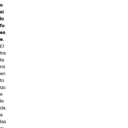
o
si
lo
fu
es
e
.
El
tra
ta
mi
en
to
qu
e
le
da
a
las