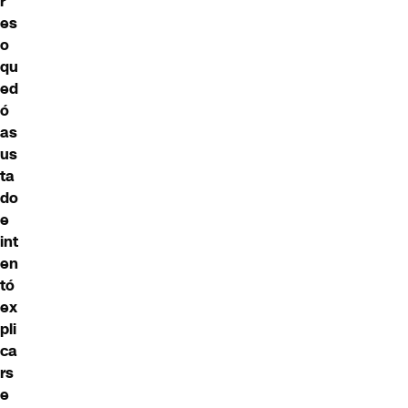
r
es
o
qu
ed
ó
as
us
ta
do
e
int
en
tó
ex
pli
ca
rs
e