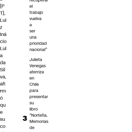
recuperar
(P
el
trabajo
T),
vuelva
Lui
a
z
ser
Iná
una
cio
prioridad
Lul
nacional”
a
Julieta
da
Venegas
Sil
aterriza
va
,
en
afi
Chile
rm
para
presentar
ó
su
qu
libro
e
“Norteña.
su
Memorias
co
de