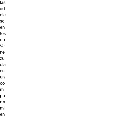
las
ad
ole
sc
en
tes
de
Ve
ne
zu
ela
es
un
co
m
po
rta
mi
en