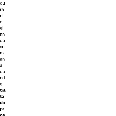
du
ra
nt
e
el
fin
de
se
m
an
a
do
nd
e
tra
tó
de
pr
os