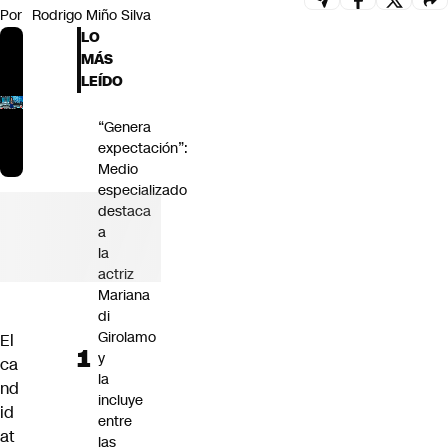
Por
Rodrigo Miño Silva
Futuro 360
LO
Opinión
MÁS
LEÍDO
“Genera
expectación”:
Medio
especializado
destaca
a
la
actriz
Mariana
di
Girolamo
El
y
ca
la
nd
incluye
id
entre
at
las