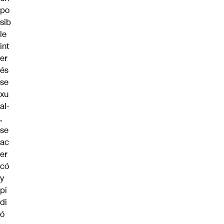
po
sib
le
int
er
és
se
xu
al-
,
se
ac
er
có
y
pi
di
ó