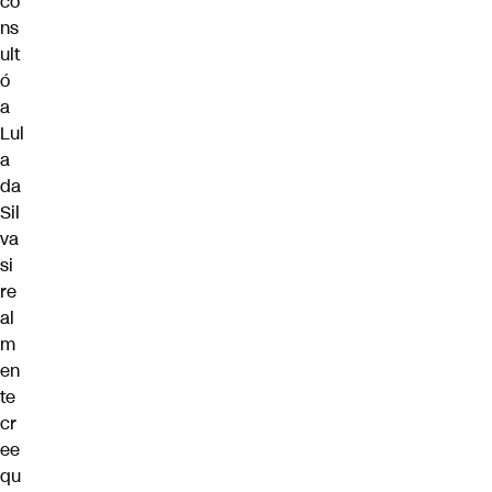
co
ns
ult
ó
a
Lul
a
da
Sil
va
si
re
al
m
en
te
cr
ee
qu