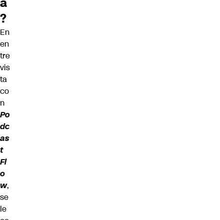
a
?
En
en
tre
vis
ta
co
n
Po
dc
as
t
Fl
o
w
,
se
le