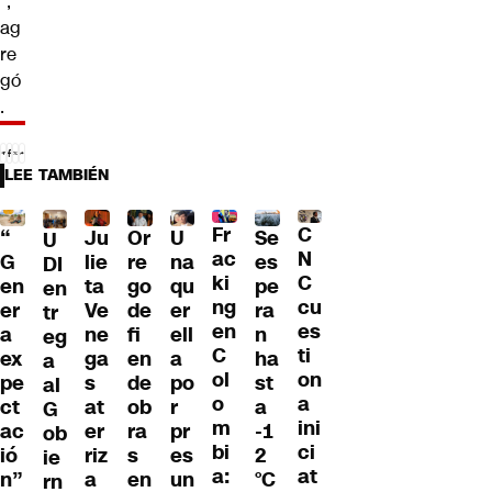
”,
ag
re
gó
.
LEE TAMBIÉN
Fr
C
“
Ju
Or
U
Se
U
ac
N
G
lie
re
na
es
DI
ki
C
en
ta
go
qu
pe
en
ng
cu
er
Ve
de
er
ra
tr
en
es
a
ne
fi
ell
n
eg
C
ti
ex
ga
en
a
ha
a
ol
on
pe
s
de
po
st
al
o
a
ct
at
ob
r
a
G
m
ini
ac
er
ra
pr
-1
ob
bi
ci
ió
riz
s
es
2
ie
a:
at
n”
a
en
un
°C
rn