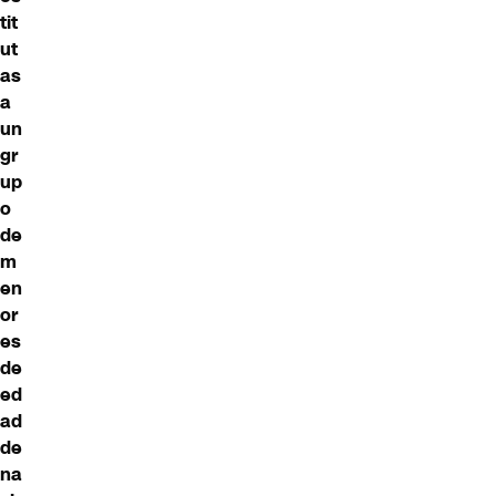
tit
ut
as
a
un
gr
up
o
de
m
en
or
es
de
ed
ad
de
na