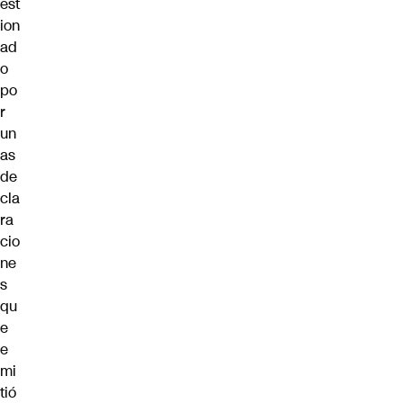
est
ion
ad
o
po
r
un
as
de
cla
ra
cio
ne
s
qu
e
e
mi
tió