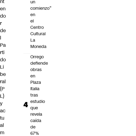
nt
un
en
comienzo”
en
do
el
r
Centro
de
Cultural
l
La
Pa
Moneda
rti
Orrego
do
defiende
Li
obras
be
en
ral
Plaza
(P
Italia
tras
L)
estudio
y
que
ac
revela
tu
caída
al
de
m
67%