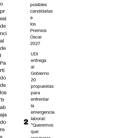
o
posibles
pr
candidatas
a
esi
los
de
Premios
nci
Oscar
al
2027
de
UDI
l
entrega
Pa
al
rti
Gobierno
do
20
de
propuestas
los
para
enfrentar
Tr
la
ab
emergencia
aja
laboral:
do
“Queremos
re
que
s