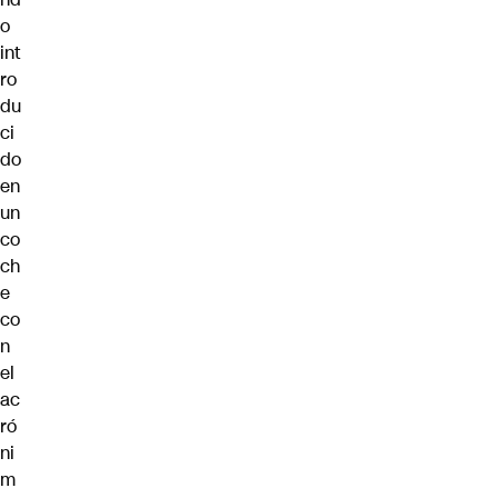
o
int
ro
du
ci
do
en
un
co
ch
e
co
n
el
ac
ró
ni
m