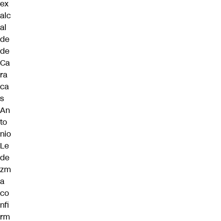
ex
alc
al
de
de
Ca
ra
ca
s
An
to
nio
Le
de
zm
a
co
nfi
rm