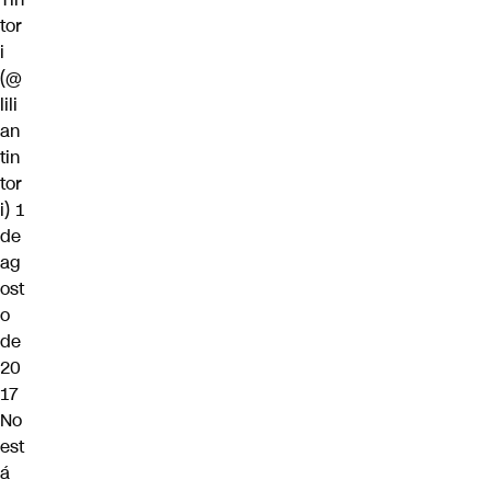
tor
i
(@
lili
an
tin
tor
i)
1
de
ag
ost
o
de
20
17
No
est
á