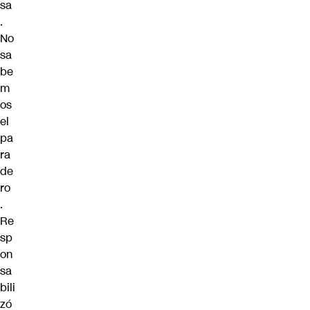
sa
.
No
sa
be
m
os
el
pa
ra
de
ro
.
Re
sp
on
sa
bili
zó