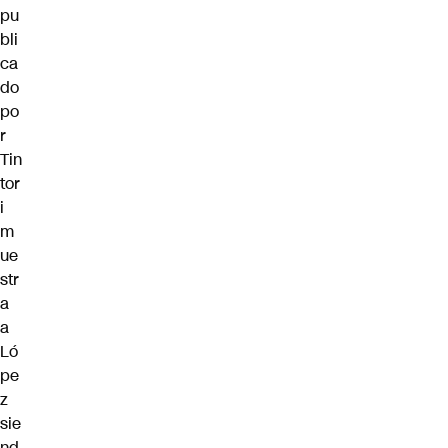
pu
bli
ca
do
po
r
Tin
tor
i
m
ue
str
a
a
Ló
pe
z
sie
nd