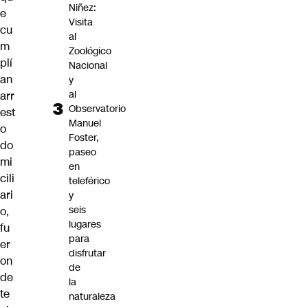
Niñez:
e
Visita
cu
al
m
Zoológico
plí
Nacional
an
y
al
arr
Observatorio
est
Manuel
o
Foster,
do
paseo
mi
en
cili
teleférico
ari
y
seis
o,
lugares
fu
para
er
disfrutar
on
de
de
la
te
naturaleza