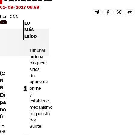
Futuro 360
01- 08- 2017 06:58
Opinión
Por
CNN
LO
MÁS
LEÍDO
Tribunal
ordena
bloquear
sitios
(C
de
N
apuestas
N
online
Es
y
establece
pa
mecanismo
ño
propuesto
l) –
por
L
Subtel
os