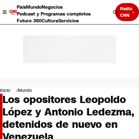
País
Mundo
Negocios
Radio
Podcast y Programas completos
CNN
Futuro 360
Cultura
Servicios
País
Mundo
Negocios
Inicio
Mundo
Los opositores Leopoldo
Deportes
Programas completos
López y Antonio Ledezma,
Cultura
Servicios
detenidos de nuevo en
Bits
CNN Data
Venezuela
CNN tiempo