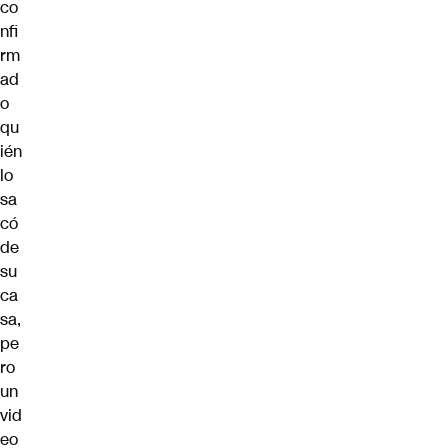
co
nfi
rm
ad
o
qu
ién
lo
sa
có
de
su
ca
sa,
pe
ro
un
vid
eo