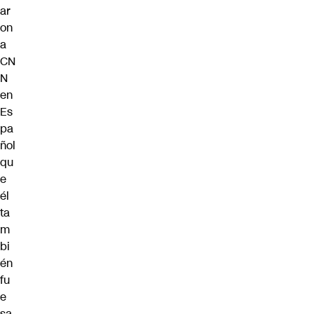
ar
on
a
CN
N
en
Es
pa
ñol
qu
e
él
ta
m
bi
én
fu
e
sa