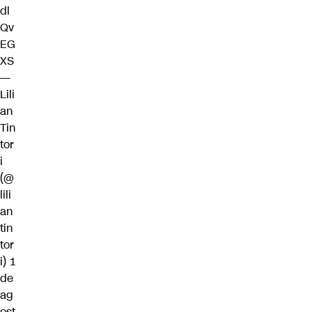
dl
Qv
EG
XS
—
Lili
an
Tin
tor
i
(@
lili
an
tin
tor
i)
1
de
ag
ost