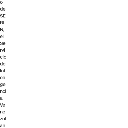
o
de
SE
BI
N,
el
Se
rvi
cio
de
Int
eli
ge
nci
a
Ve
ne
zol
an