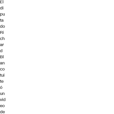
El
di
pu
ta
do
Ri
ch
ar
d
Bl
an
co
tui
te
ó
un
vid
eo
de