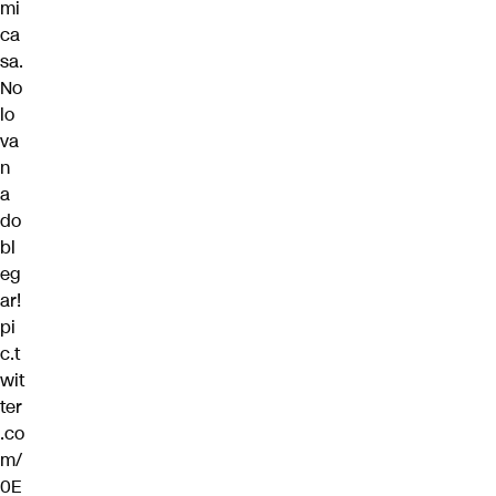
mi
ca
sa.
No
lo
va
n
a
do
bl
eg
ar!
pi
c.t
wit
ter
.co
m/
0E