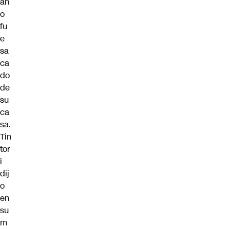
an
o
fu
e
sa
ca
do
de
su
ca
sa.
Tin
tor
i
dij
o
en
su
m