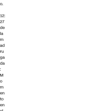
o.
12:
27
de
la
m
ad
ru
ga
da
:
M
o
m
en
to
en
el