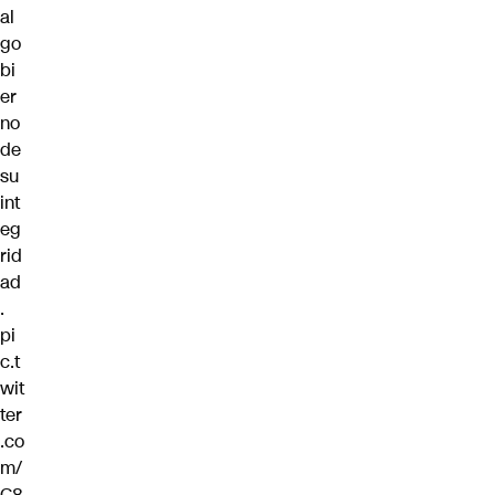
al
go
bi
er
no
de
su
int
eg
rid
ad
.
pi
c.t
wit
ter
.co
m/
C8