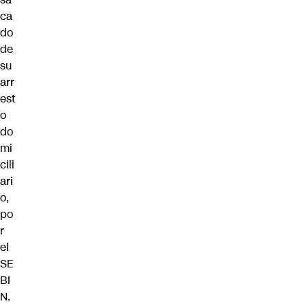
ca
do
de
su
arr
est
o
do
mi
cili
ari
o,
po
r
el
SE
BI
N.