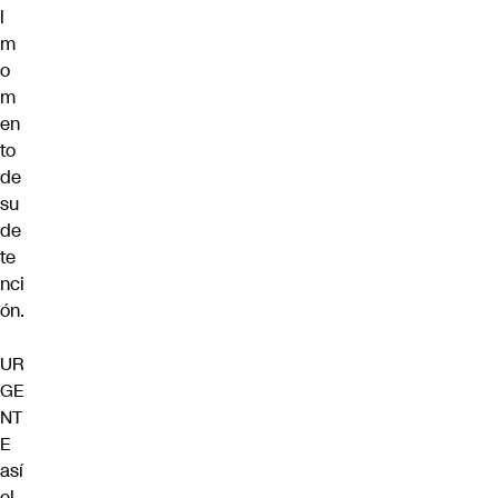
l
m
o
m
en
to
de
su
de
te
nci
ón.
UR
GE
NT
E
así
el