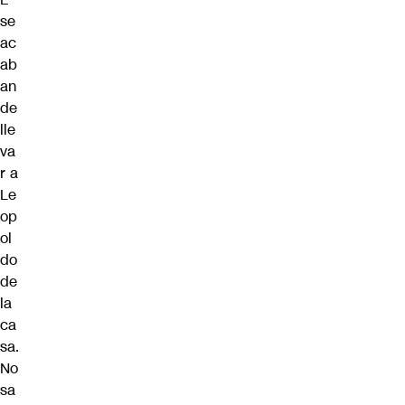
se
ac
ab
an
de
lle
va
r a
Le
op
ol
do
de
la
ca
sa.
No
sa