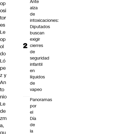
Ante
op
alza
osi
de
tor
intoxicaciones:
es
Diputados
Le
buscan
op
exigir
cierres
ol
de
do
seguridad
Ló
infantil
pe
en
z y
líquidos
An
de
to
vapeo
nio
Panoramas
Le
por
de
el
zm
Día
de
a
,
la
qu