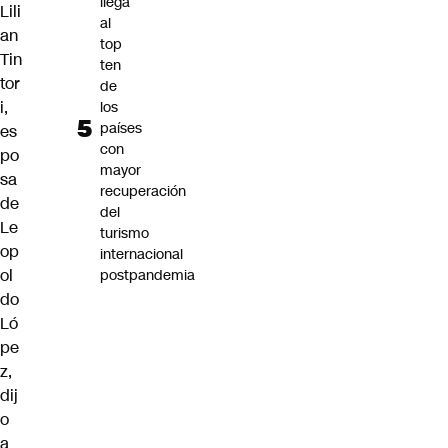
llega
Lili
al
an
top
Tin
ten
tor
de
i,
los
países
es
con
po
mayor
sa
recuperación
de
del
Le
turismo
op
internacional
ol
postpandemia
do
Ló
pe
z,
dij
o
a