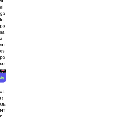
si
al
go
le
pa
sa
a
su
es
po
so.
#U
R
GE
NT
E