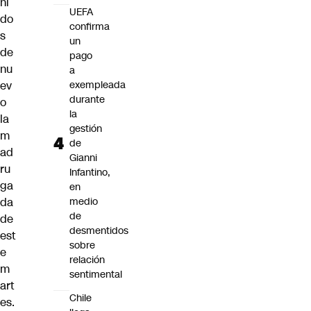
ni
UEFA
do
confirma
s
un
de
pago
nu
a
ev
exempleada
durante
o
la
la
gestión
m
de
ad
Gianni
ru
Infantino,
ga
en
da
medio
de
de
desmentidos
est
sobre
e
relación
m
sentimental
art
Chile
es.