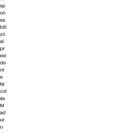
sp
on
sa
bili
zó
al
pr
esi
de
nt
e
Ni
col
ás
M
ad
ur
o