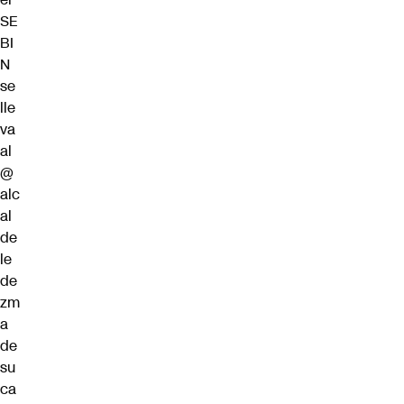
SE
BI
N
se
lle
va
al
@
alc
al
de
le
de
zm
a
de
su
ca