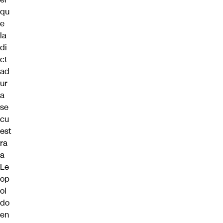
qu
e
la
di
ct
ad
ur
a
se
cu
est
ra
a
Le
op
ol
do
en