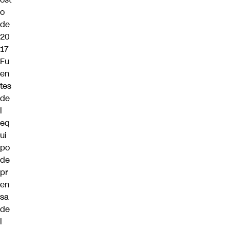
o
de
20
17
Fu
en
tes
de
l
eq
ui
po
de
pr
en
sa
de
l