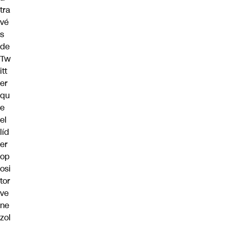
tra
vé
s
de
Tw
itt
er
qu
e
el
líd
er
op
osi
tor
ve
ne
zol