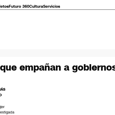
letos
Futuro 360
Cultura
Servicios
 que empañan a gobiernos
MÁS
O
jer
vestigada