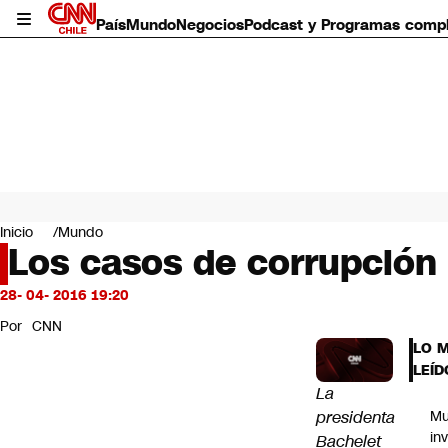
País
Mundo
Negocios
Podcast y Programas comp
País
Mundo
Inicio
Mundo
Negocios
Los casos de corrupción
Deportes
Programas completos
28- 04- 2016 19:20
Cultura
Por
CNN
Servicios
LO 
Bits
LEÍD
CNN Data
La
CNN tiempo
presidenta
Mu
Futuro 360
in
Bachelet
Opinión