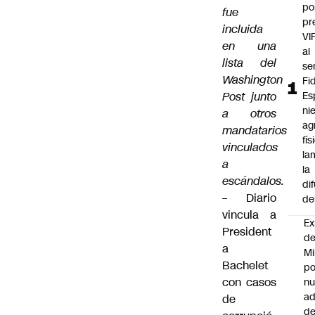
po
fue
pr
incluida
VI
en una
al
lista del
se
Washington
Fi
Post junto
Es
ni
a otros
ag
mandatarios
fís
vinculados
la
a
la
escándalos.
di
–
Diario
de
vincula a
Ex
President
d
a
Mi
Bachelet
po
con casos
n
ad
de
d