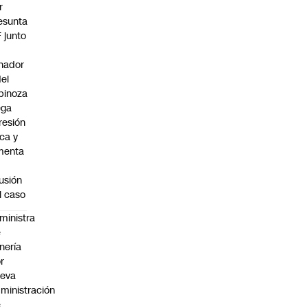
r
esunta
F junto
nador
del
pinoza
ega
resión
ica y
menta
fusión
l caso
ministra
e
nería
r
ueva
ministración
e