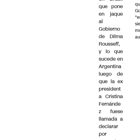
qu
que pone
Go
en jaque
"e
al
si
Gobierno
m
de Dilma
au
Rousseff,
y lo que
sucede en
Argentina
luego de
que la ex
president
a Cristina
Fernánde
z fuese
llamada a
declarar
por