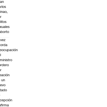
uan
rlos
inao,
r
litos
xuales
aborto
avez
borda
eocupación
l
ministro
rdero
r
eación
 un
uevo
tado
e
cepción
afirma