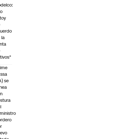
delco:
No
toy
e
uerdo
 la
nta
e
tivos"
aime
assa
A) se
inea
on
stura
l
ministro
rdero
r
uevo