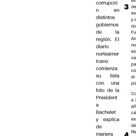
es
corrupció
d
n en
ex
distintos
y 
gobiernos
qu
de la
Fu
A
región. El
n
diario
es
norteamer
ca
icano
pa
comienza
co
su lista
el
con una
pú
foto de la
C
President
a 
a
añ
Bachelet
cá
y explica
ex
d
de
Re
manera