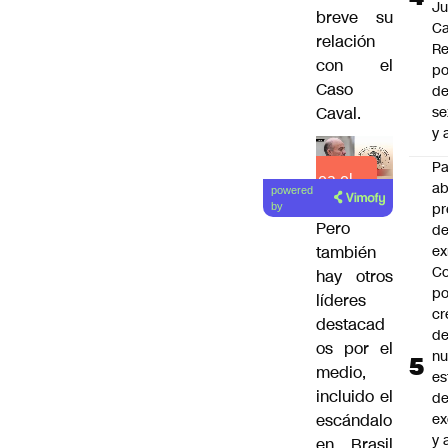
J
breve su
Ca
relación
Re
con el
po
Caso
de
Caval.
se
y 
P
Lea el
a
powered
artículo
pr
by
Pero
de
ex
también
Co
hay otros
po
líderes
cr
destacad
de
os por el
n
medio,
es
incluido el
d
ex
escándalo
y 
en Brasil