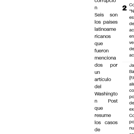
corrupció
Co
n
"
Seis son
es
los países
d
latinoame
ac
ricanos
en
ve
que
d
fueron
ac
menciona
dos por
J
B
un
(F
artículo
al
del
c
Washingto
po
n Post
de
que
ex
resume
Co
po
los casos
n
de