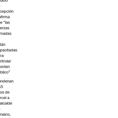
tado
e
cepción
afirma
e “las
erzas
rmadas
o
tán
pacitadas
ra
ntrolar
 orden
blico”
ondenan
15
os de
rcel a
alcalde
e
naico,