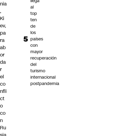
llega
nia
al
,
top
Ki
ten
ev,
de
pa
los
países
ra
con
ab
mayor
or
recuperación
da
del
r
turismo
el
internacional
co
postpandemia
nfli
ct
o
co
n
Ru
sia