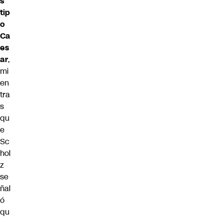
s
tip
o
Ca
es
ar
,
mi
en
tra
s
qu
e
Sc
hol
z
se
ñal
ó
qu