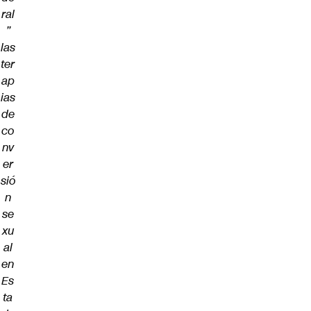
ral
”
las
ter
ap
ias
de
co
nv
er
sió
n
se
xu
al
en
Es
ta