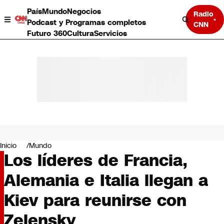
País
Mundo
Negocios
Radio
Podcast y Programas completos
CNN
Futuro 360
Cultura
Servicios
País
Mundo
Negocios
Inicio
Mundo
Los líderes de Francia,
Deportes
Programas completos
Alemania e Italia llegan a
Cultura
Servicios
Kiev para reunirse con
Bits
CNN Data
Zelensky
CNN tiempo