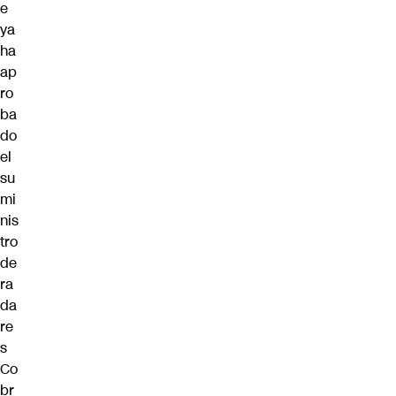
e
ya
ha
ap
ro
ba
do
el
su
mi
nis
tro
de
ra
da
re
s
Co
br