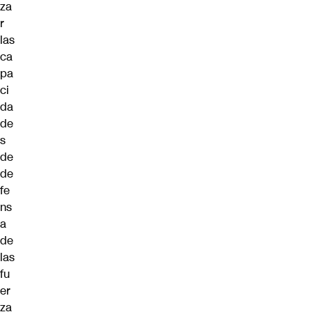
za
r
las
ca
pa
ci
da
de
s
de
de
fe
ns
a
de
las
fu
er
za