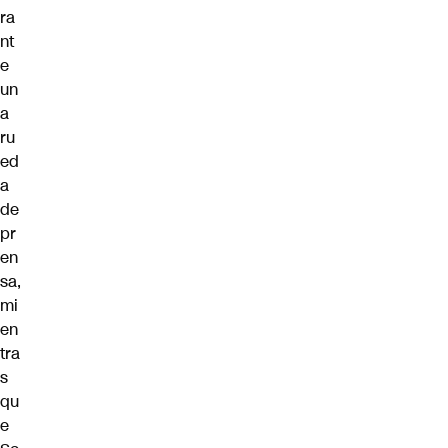
ra
nt
e
un
a
ru
ed
a
de
pr
en
sa,
mi
en
tra
s
qu
e