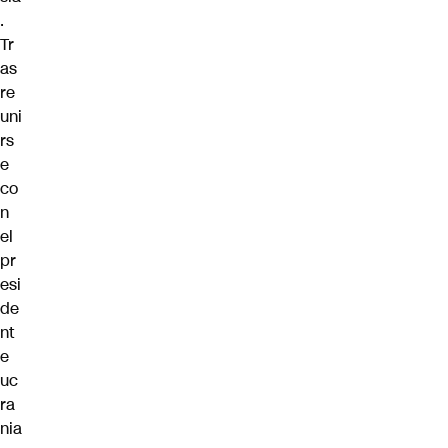
.
Tr
as
re
uni
rs
e
co
n
el
pr
esi
de
nt
e
uc
ra
nia