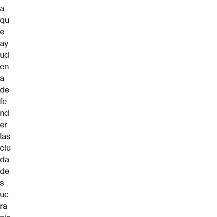
a
qu
e
ay
ud
en
a
de
fe
nd
er
las
ciu
da
de
s
uc
ra