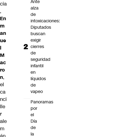
Ante
cia
alza
,
de
En
intoxicaciones:
m
Diputados
an
buscan
ue
exigir
cierres
l
de
M
seguridad
ac
infantil
ro
en
n
,
líquidos
el
de
ca
vapeo
nci
Panoramas
lle
por
r
el
ale
Día
de
m
la
án,