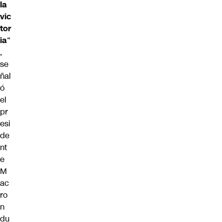
la
vic
tor
ia
“
,
se
ñal
ó
el
pr
esi
de
nt
e
M
ac
ro
n
du