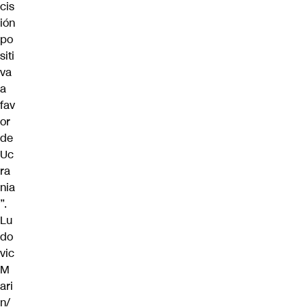
cis
ión
po
siti
va
a
fav
or
de
Uc
ra
nia
”.
Lu
do
vic
M
ari
n/