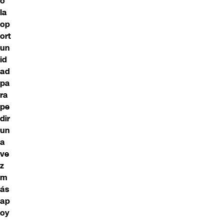
ó
la
op
ort
un
id
ad
pa
ra
pe
dir
un
a
ve
z
m
ás
ap
oy