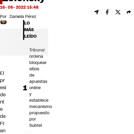
Futuro 360
16- 06- 2022 15:48
Opinión
Por
Daniela Pérez
LO
MÁS
LEÍDO
Tribunal
ordena
bloquear
sitios
El
de
pr
apuestas
esi
online
y
de
establece
nt
mecanismo
e
propuesto
de
por
Fr
Subtel
an