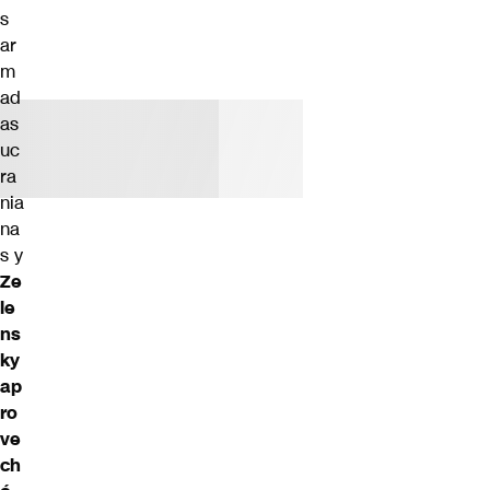
s
ar
m
ad
as
uc
ra
nia
na
s y
Ze
le
ns
ky
ap
ro
ve
ch