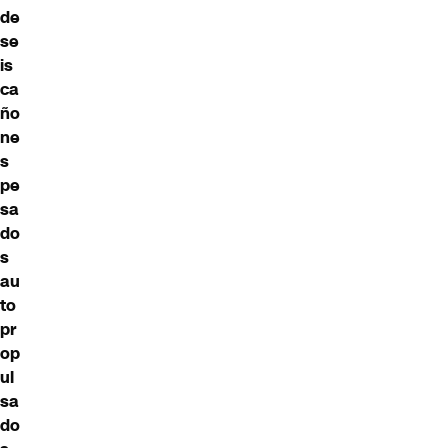
de
se
is
ca
ño
ne
s
pe
sa
do
s
au
to
pr
op
ul
sa
do