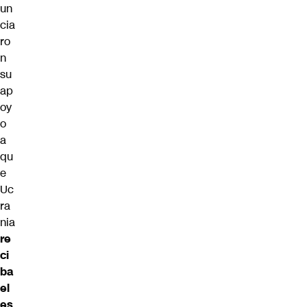
un
cia
ro
n
su
ap
oy
o
a
qu
e
Uc
ra
nia
re
ci
ba
el
es