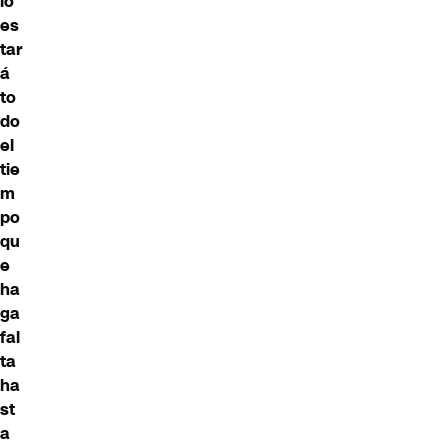
lo
es
tar
á
to
do
el
tie
m
po
qu
e
ha
ga
fal
ta
ha
st
a