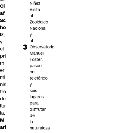
Niñez:
Ol
Visita
af
al
Sc
Zoológico
ho
Nacional
lz
,
y
al
y
Observatorio
el
Manuel
pri
Foster,
m
paseo
er
en
mi
teleférico
nis
y
seis
tro
lugares
de
para
Ital
disfrutar
ia,
de
M
la
ari
naturaleza