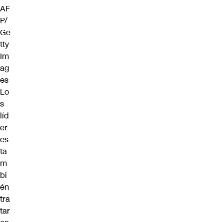
AF
P/
Ge
tty
Im
ag
es
Lo
s
líd
er
es
ta
m
bi
én
tra
tar