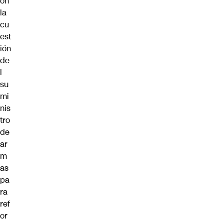
on
la
cu
est
ión
de
l
su
mi
nis
tro
de
ar
m
as
pa
ra
ref
or