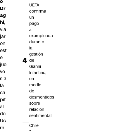
o
UEFA
Dr
confirma
ag
un
hi
,
pago
via
a
exempleada
jar
durante
on
la
est
gestión
e
de
jue
Gianni
ve
Infantino,
s a
en
medio
la
de
ca
desmentidos
pit
sobre
al
relación
de
sentimental
Uc
Chile
ra