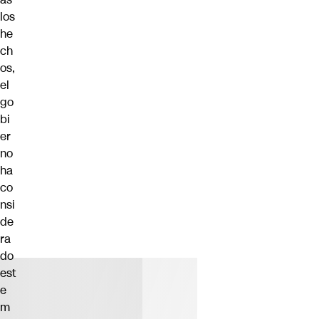
los
he
ch
os,
el
go
bi
er
no
ha
co
nsi
de
ra
do
est
e
m