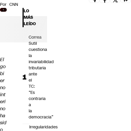
Por
CNN
Futuro 360
LO
Opinión
MÁS
LEÍDO
Correa
Sutil
cuestiona
la
El
invariabilidad
go
tributaria
bi
ante
er
el
TC:
no
“Es
int
contraria
eri
a
no
la
ha
democracia”
sid
Irregularidades
o