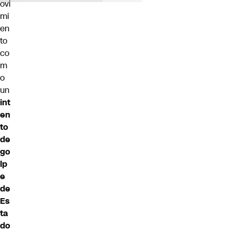
ovi
mi
en
to
co
m
o
un
int
en
to
de
go
lp
e
de
Es
ta
do