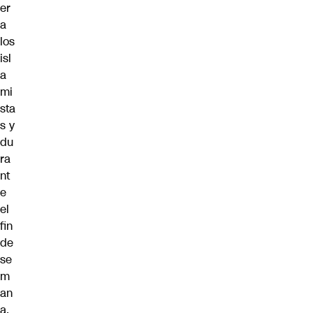
er
a
los
isl
a
mi
sta
s y
du
ra
nt
e
el
fin
de
se
m
an
a,