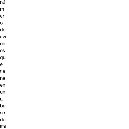
nú
m
er
o
de
avi
on
es
qu
e
tie
ne
en
un
a
ba
se
de
Ital