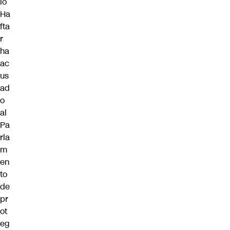
io
Ha
fta
r
ha
ac
us
ad
o
al
Pa
rla
m
en
to
de
pr
ot
eg