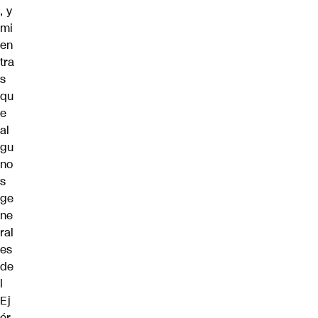
, y
mi
en
tra
s
qu
e
al
gu
no
s
ge
ne
ral
es
de
l
Ej
ér