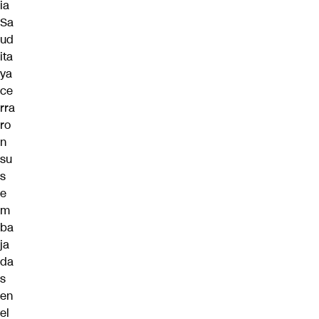
ia
Sa
ud
ita
ya
ce
rra
ro
n
su
s
e
m
ba
ja
da
s
en
el