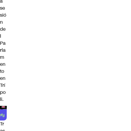
a
se
sió
n
de
l
Pa
rla
m
en
to
en
Trí
po
li.
Tr
as