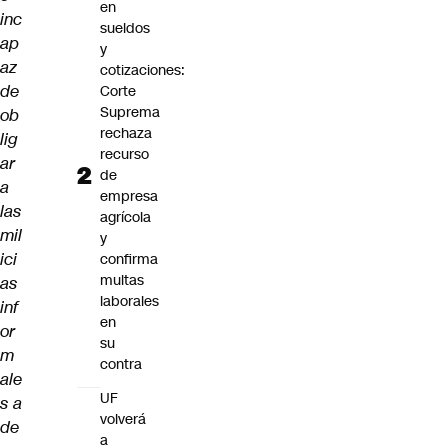
en
inc
sueldos
ap
y
az
cotizaciones:
de
Corte
Suprema
ob
rechaza
lig
recurso
ar
de
a
empresa
las
agrícola
mil
y
ici
confirma
multas
as
laborales
inf
en
or
su
m
contra
ale
UF
s a
volverá
de
a