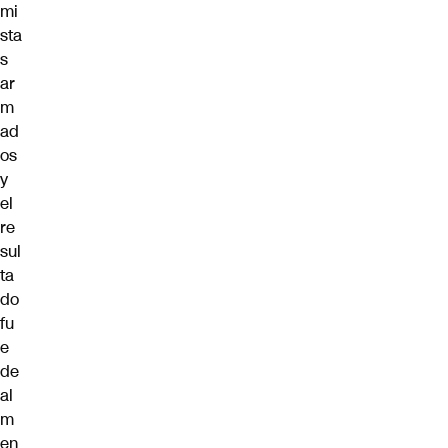
mi
sta
s
ar
m
ad
os
y
el
re
sul
ta
do
fu
e
de
al
m
en