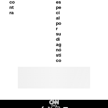
co
es
nt
pe
ra
ci
al
po
r
su
di
ag
nó
sti
co