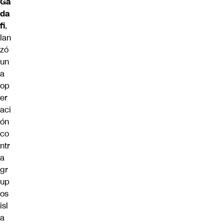
Ga
da
fi
,
lan
zó
un
a
op
er
aci
ón
co
ntr
a
gr
up
os
isl
a