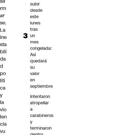
sa
subir
rm
desde
ar
este
se.
lunes
tras
La
un
ine
mes
sta
congelada:
bili
Así
da
quedará
d
su
po
valor
en
líti
septiembre
ca
y
Intentaron
la
atropellar
vio
a
carabineros
len
y
cia
terminaron
vu
dentro