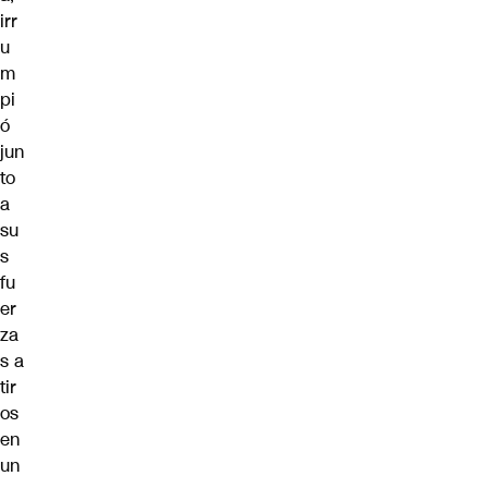
irr
u
m
pi
ó
jun
to
a
su
s
fu
er
za
s a
tir
os
en
un