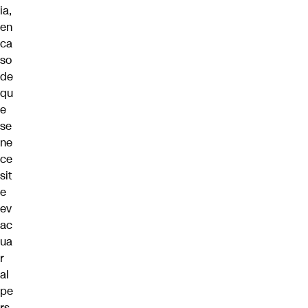
ia,
en
ca
so
de
qu
e
se
ne
ce
sit
e
ev
ac
ua
r
al
pe
rs