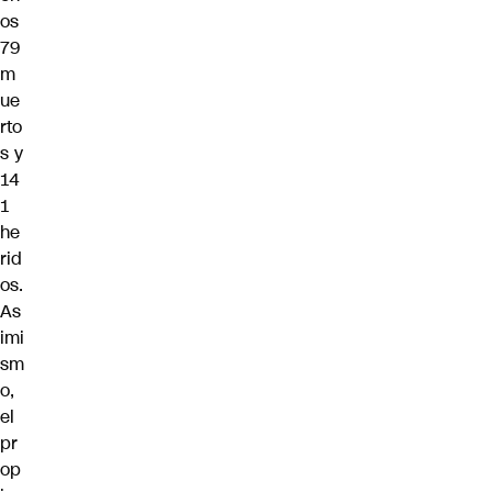
os
79
m
ue
rto
s y
14
1
he
rid
os.
As
imi
sm
o,
el
pr
op