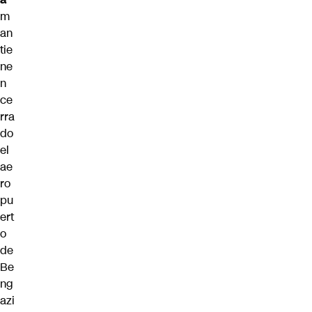
m
an
tie
ne
n
ce
rra
do
el
ae
ro
pu
ert
o
de
Be
ng
azi