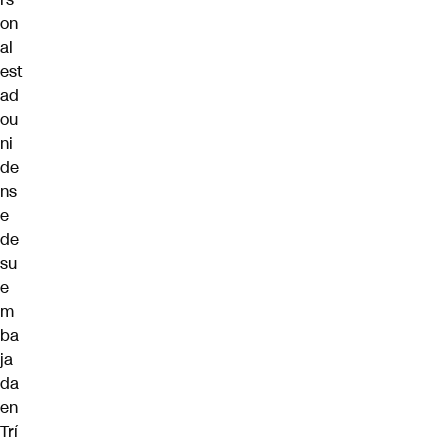
on
al
est
ad
ou
ni
de
ns
e
de
su
e
m
ba
ja
da
en
Trí