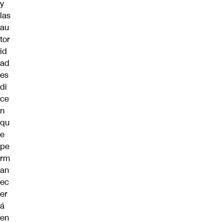
y
las
au
tor
id
ad
es
di
ce
n
qu
e
pe
rm
an
ec
er
á
en