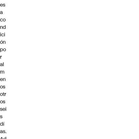
es
a
co
nd
ici
ón
po
r
al
m
en
os
otr
os
sei
s
dí
as.
Ad