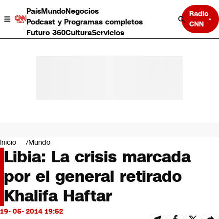
País
Mundo
Negocios
Radio
Podcast y Programas completos
CNN
Futuro 360
Cultura
Servicios
País
Mundo
Negocios
Inicio
Mundo
Libia: La crisis marcada
Deportes
Programas completos
por el general retirado
Cultura
Servicios
Khalifa Haftar
Bits
CNN Data
19- 05- 2014 19:52
CNN tiempo