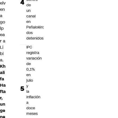
elv
de
en
un
a
canal
go
en
Peñalolén:
lp
dos
ea
detenidos
r a
Li
IPC
registra
bi
variación
a.
de
Kh
0,1%
ali
en
fa
julio
Ha
y
fta
la
inflación
r,
a
un
doce
ge
meses
ne