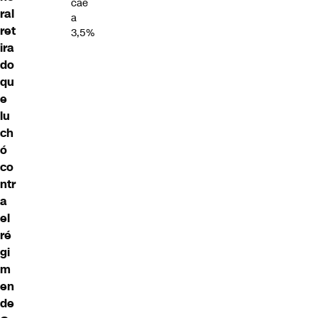
cae
ral
a
ret
3,5%
ira
do
qu
e
lu
ch
ó
co
ntr
a
el
ré
gi
m
en
de