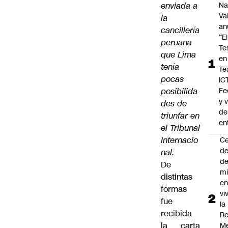
enviada a
Na
Va
la
an
cancillería
“El
peruana
Te
que Lima
en
tenía
Te
pocas
IC
posibilida
Fe
y 
des de
de
triunfar en
en
el Tribunal
Internacio
C
de
nal.
de
De
mi
distintas
en
formas
vi
fue
la
recibida
Re
la carta
Me