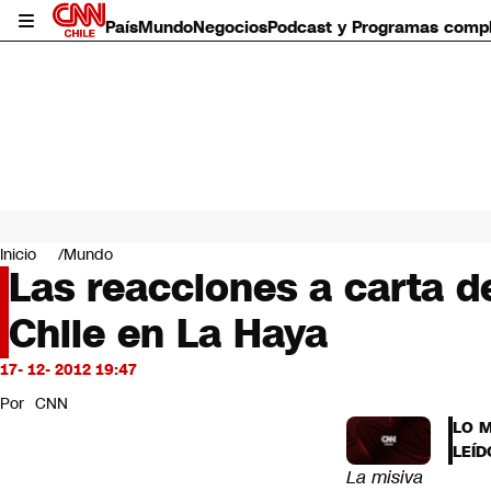
País
Mundo
Negocios
Podcast y Programas comp
País
Mundo
Inicio
Mundo
Negocios
Las reacciones a carta d
Deportes
Chile en La Haya
Programas completos
Cultura
Servicios
17- 12- 2012 19:47
Bits
Por
CNN
CNN Data
LO 
CNN tiempo
LEÍD
Futuro 360
La misiva
Opinión