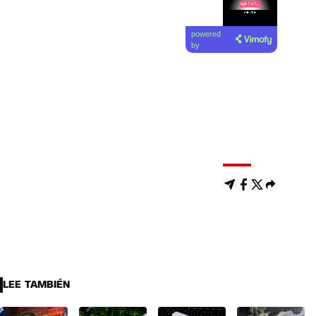
Lea el
powered
artículo
by
LEE TAMBIÉN