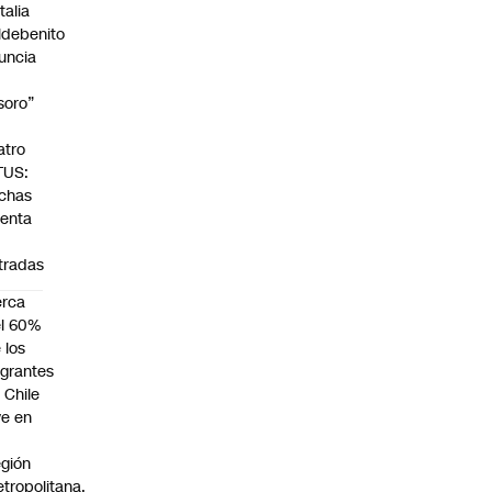
talia
ldebenito
uncia
soro”
atro
TUS:
chas
venta
tradas
erca
l 60%
 los
grantes
 Chile
ve en
gión
tropolitana,