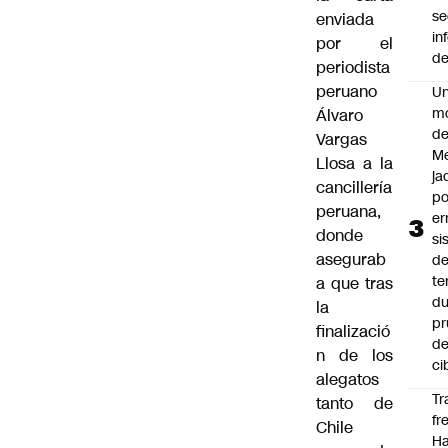
s
enviada
in
por el
de
periodista
peruano
U
m
Álvaro
de
Vargas
M
Llosa a la
ja
cancillería
po
peruana,
er
donde
si
asegurab
d
te
a que tras
du
la
pr
finalizació
d
n de los
ci
alegatos
Tr
tanto de
fr
Chile
Ha