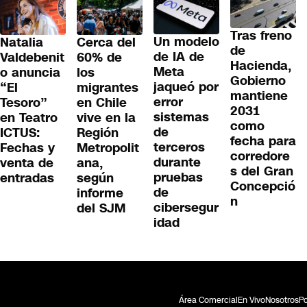
Tras freno
Un modelo
Cerca del
Natalia
de
de IA de
60% de
Valdebenit
Hacienda,
Meta
los
o anuncia
Gobierno
jaqueó por
migrantes
“El
mantiene
error
en Chile
Tesoro”
2031
sistemas
vive en la
en Teatro
como
de
Región
ICTUS:
fecha para
terceros
Metropolit
Fechas y
corredore
durante
ana,
venta de
s del Gran
pruebas
según
entradas
Concepció
de
informe
n
cibersegur
del SJM
idad
Área Comercial
En Vivo
Nosotros
Po