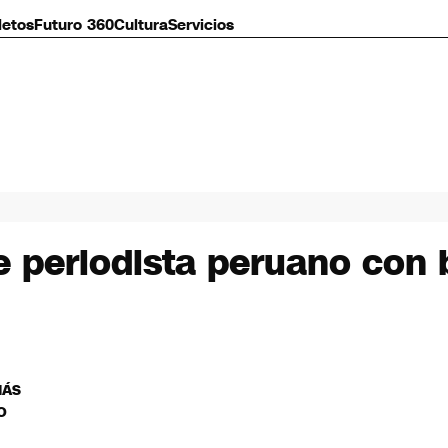
letos
Futuro 360
Cultura
Servicios
e periodista peruano con 
MÁS
O