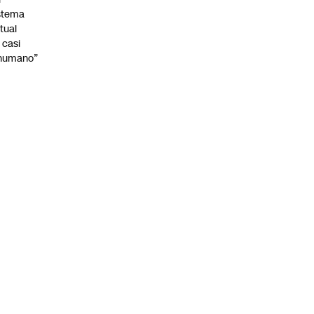
stema
tual
 casi
nhumano”