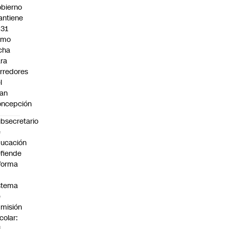
bierno
ntiene
031
omo
cha
ra
rredores
l
an
oncepción
bsecretario
e
ucación
fiende
forma
stema
e
misión
colar:
l