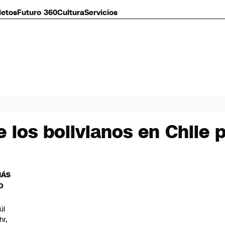
letos
Futuro 360
Cultura
Servicios
e los bolivianos en Chile
MÁS
O
úl
hr,