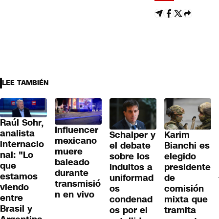
LEE TAMBIÉN
Raúl Sohr,
Influencer
analista
Schalper y
Karim
mexicano
internacio
el debate
Bianchi es
muere
nal: "Lo
sobre los
elegido
baleado
que
indultos a
presidente
durante
estamos
uniformad
de
transmisió
viendo
os
comisión
n en vivo
entre
condenad
mixta que
Brasil y
os por el
tramita