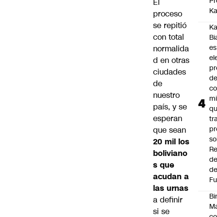
Pr
El
Ka
proceso
se repitió
Ka
con total
Bi
es
normalida
el
d en otras
pr
ciudades
d
de
co
nuestro
mi
país, y se
q
esperan
tr
pr
que sean
so
20 mil los
Re
boliviano
de
s que
de
acudan a
Fu
las urnas
Bi
a definir
Ma
si se
co