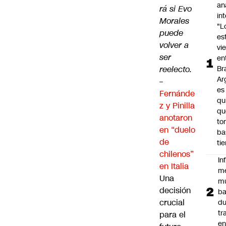
an
rá si Evo
in
Morales
"L
puede
es
volver a
vi
ser
en
reelecto.
Bra
Ar
–
es
Fernánde
qu
z y Pinilla
qu
anotaron
to
en “duelo
ba
de
ti
chilenos”
In
en Italia
m
Una
m
decisión
ba
crucial
du
tr
para el
en