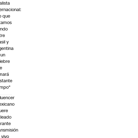
alista
ternacional:
o que
tamos
endo
tre
sil y
gentina
 un
iebre
e
mará
stante
empo"
fluencer
exicano
uere
leado
rante
ansmisión
 vivo