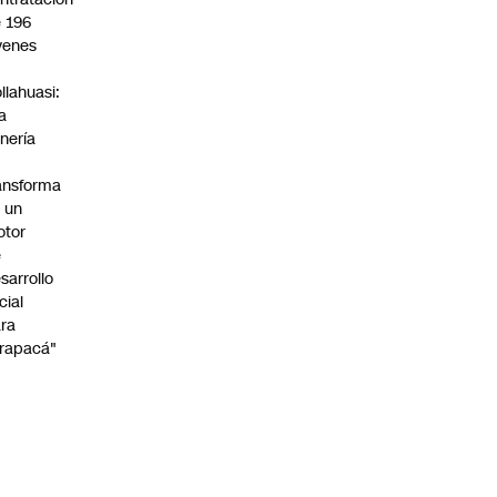
 196
venes
n
llahuasi:
a
nería
ansforma
 un
otor
e
sarrollo
cial
ra
rapacá"