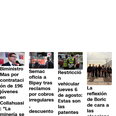
Biministro
Sernac
Restricció
Mas por
oficia a
n
contrataci
Bipay tras
vehicular
ón de 196
La
reclamos
jueves 6
jóvenes
reflexión
por cobros
de agosto:
en
de Boric
irregulares
Estas son
Collahuasi
de cara a
,
las
: "La
las
descuento
patentes
minería se