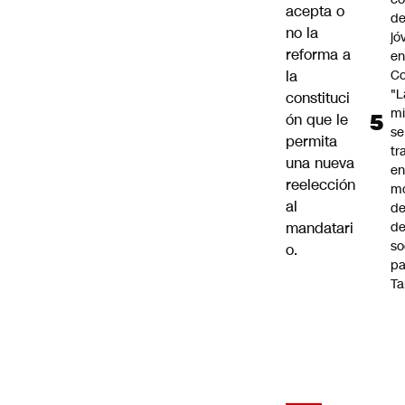
acepta o
de
no la
jó
reforma a
e
Co
la
"L
constituci
mi
ón que le
se
permita
tr
una nueva
en
reelección
m
al
d
de
mandatari
so
o.
pa
Ta