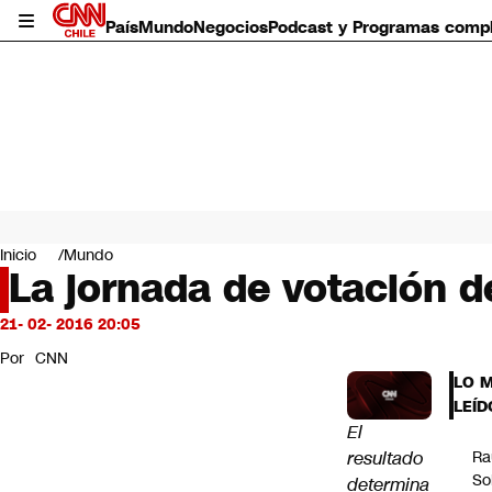
País
Mundo
Negocios
Podcast y Programas comp
País
Mundo
Inicio
Mundo
Negocios
La jornada de votación d
Deportes
Programas completos
21- 02- 2016 20:05
Cultura
Por
CNN
Servicios
LO 
Bits
LEÍD
CNN Data
El
CNN tiempo
resultado
Ra
Futuro 360
So
determina
Opinión