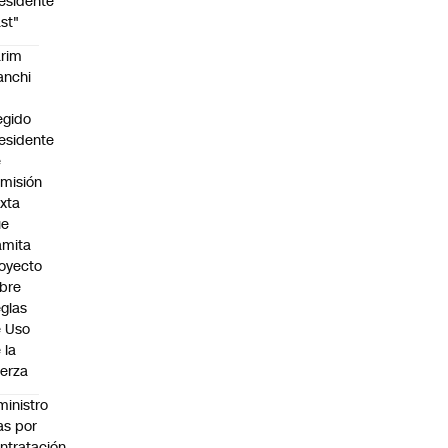
esidente
st"
rim
anchi
egido
esidente
e
misión
xta
ue
amita
oyecto
bre
glas
 Uso
 la
erza
ministro
s por
ntratación