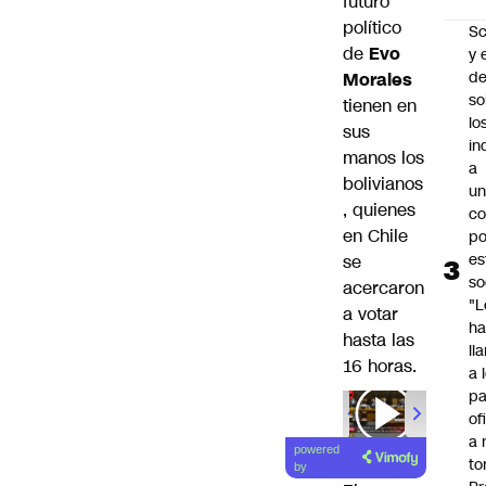
futuro
político
Sc
de
Evo
y 
d
Morales
so
tienen en
lo
sus
in
manos los
a
bolivianos
un
, quienes
c
en Chile
po
es
se
so
acercaron
"L
a votar
ha
hasta las
ll
16 horas.
a 
pa
of
a 
powered
to
by