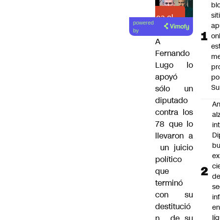
bl
si
Lea el
powered
ap
artículo
by
on
A
es
Fernando
me
Lugo lo
pr
apoyó
po
Su
sólo un
diputado
An
contra los
al
78 que lo
in
Di
llevaron a
b
un juicio
ex
político
ci
que
d
terminó
se
con su
in
destitució
e
lí
n de su