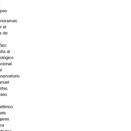
e
apeo
anoramas
r el
a de
ñez:
sita al
ológico
cional
al
servatorio
anuel
ster,
aseo
n
leférico
seis
gares
ra