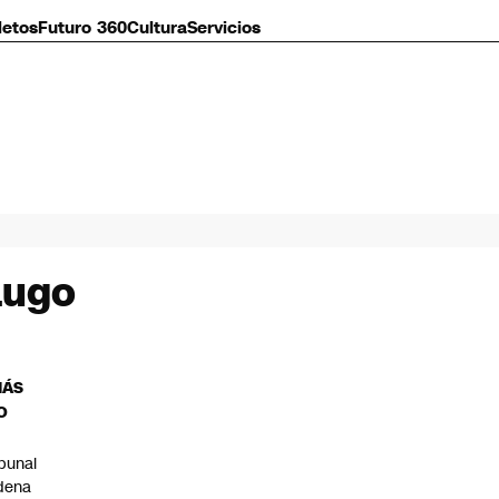
letos
Futuro 360
Cultura
Servicios
Lugo
MÁS
O
ibunal
dena