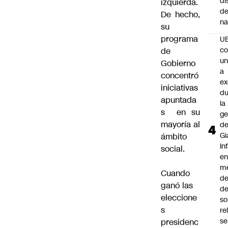
di
izquierda.
de
De hecho,
na
su
programa
U
co
de
un
Gobierno
a
concentró
e
iniciativas
du
apuntada
la
s
en su
ge
mayoría al
d
Gi
ámbito
In
social.
e
m
Cuando
d
ganó las
de
eleccione
so
s
re
se
presidenc