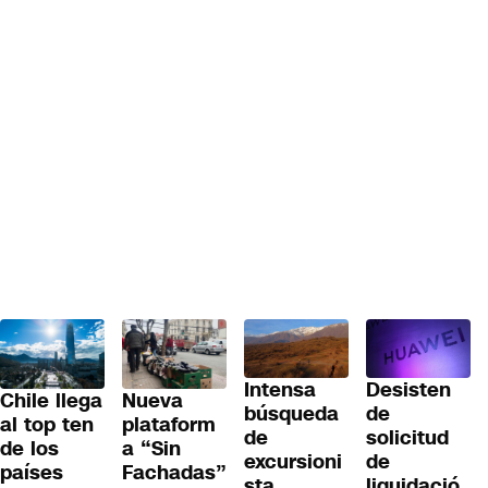
Desisten
Intensa
Chile llega
Nueva
de
búsqueda
al top ten
plataform
solicitud
de
de los
a “Sin
de
excursioni
países
Fachadas”
liquidació
sta