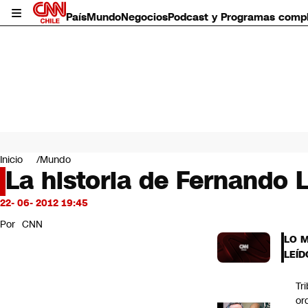
País
Mundo
Negocios
Podcast y Programas comp
País
Mundo
Inicio
Mundo
Negocios
La historia de Fernando 
Deportes
Programas completos
22- 06- 2012 19:45
Cultura
Por
CNN
Servicios
LO 
Bits
LEÍD
CNN Data
CNN tiempo
Tr
Futuro 360
or
Opinión