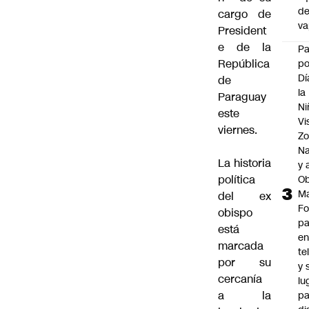
d
cargo de
v
President
e de la
P
República
po
Dí
de
la
Paraguay
Ni
este
Vi
viernes.
Zo
Na
La historia
y 
política
Ob
M
del ex
Fo
obispo
p
está
e
marcada
te
por su
y 
cercanía
lu
a la
pa