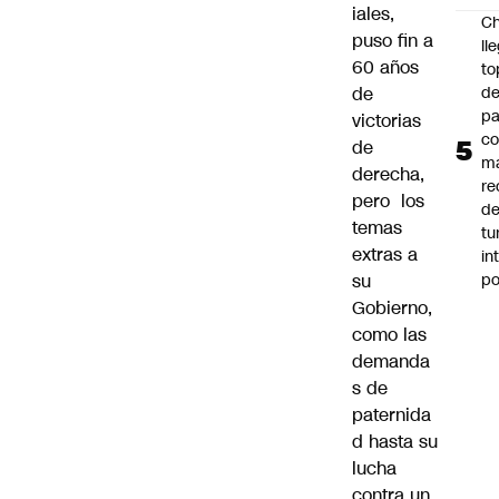
iales,
Ch
puso fin a
ll
60 años
to
de
de
pa
victorias
c
de
m
derecha,
re
pero
los
de
temas
tu
extras a
in
p
su
Gobierno,
como las
demanda
s de
paternida
d hasta su
lucha
contra un