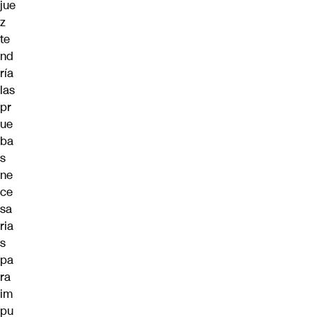
jue
z
te
nd
ría
las
pr
ue
ba
s
ne
ce
sa
ria
s
pa
ra
im
pu