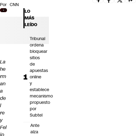
Por
CNN
Futuro 360
LO
Opinión
MÁS
LEÍDO
Tribunal
ordena
bloquear
sitios
La
de
he
apuestas
rm
online
an
y
establece
a
mecanismo
de
propuesto
l
por
re
Subtel
y
Ante
Fel
alza
ip