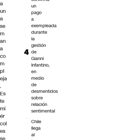
a
un
un
pago
a
a
se
exempleada
durante
m
la
an
gestión
a
de
co
Gianni
m
Infantino,
pl
en
eja
medio
de
.
desmentidos
Es
sobre
te
relación
mi
sentimental
ér
Chile
col
llega
es
al
se