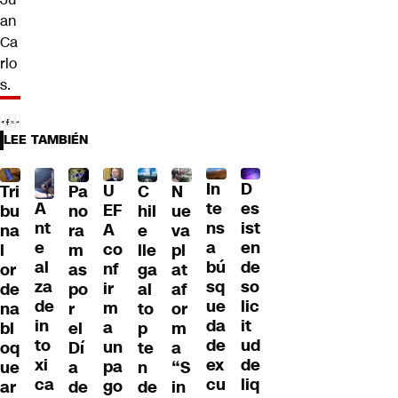
an
Ca
rlo
s.
LEE TAMBIÉN
D
In
U
Tri
Pa
C
N
A
es
te
EF
bu
no
hil
ue
nt
ist
ns
A
na
ra
e
va
e
en
a
co
l
m
lle
pl
al
de
bú
nf
or
as
ga
at
za
so
sq
ir
de
po
al
af
de
lic
ue
m
na
r
to
or
in
it
da
a
bl
el
p
m
to
ud
de
un
oq
Dí
te
a
xi
de
ex
pa
ue
a
n
“S
ca
liq
cu
go
ar
de
de
in