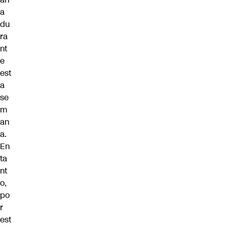
a
du
ra
nt
e
est
a
se
m
an
a.
En
ta
nt
o,
po
r
est