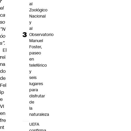
r
al
el
Zoológico
ca
Nacional
so
y
al
“N
Observatorio
óo
Manuel
s”.
Foster,
El
paseo
rei
en
na
teleférico
do
y
seis
de
lugares
Fel
para
ip
disfrutar
e
de
VI
la
en
naturaleza
fre
UEFA
nt
confirma