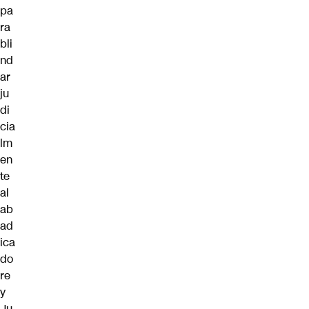
pa
ra
bli
nd
ar
ju
di
cia
lm
en
te
al
ab
ad
ica
do
re
y
Ju