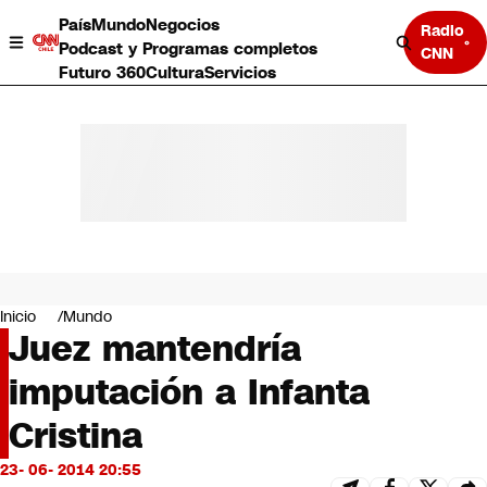
País
Mundo
Negocios
Radio
Podcast y Programas completos
CNN
Futuro 360
Cultura
Servicios
País
Mundo
Negocios
Inicio
Mundo
Juez mantendría
Deportes
Programas completos
imputación a Infanta
Cultura
Servicios
Cristina
Bits
CNN Data
23- 06- 2014 20:55
CNN tiempo