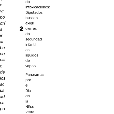
de
e
intoxicaciones:
VI
Diputados
po
buscan
drí
exigir
cierres
a
de
ir
seguridad
al
infantil
ba
en
nq
líquidos
uill
de
o
vapeo
de
Panoramas
los
por
ac
el
us
Día
de
ad
la
os
Niñez:
po
Visita