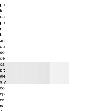
pu
ta
da
po
r
bl
an
qu
eo
de
ca
pit
ale
s y
co
op
er
aci