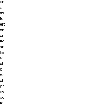
os
dí
as
fu
ert
es
crí
tic
as
ha
re
ci
bi
do
el
pr
oy
ec
to