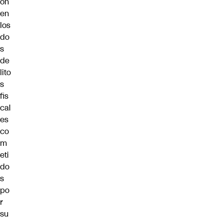
ón
en
los
do
s
de
lito
s
fis
cal
es
co
m
eti
do
s
po
r
su