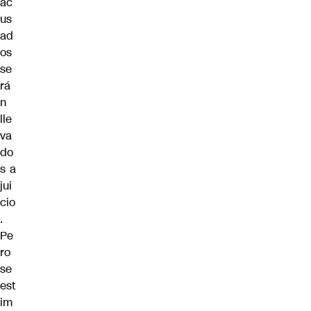
ac
us
ad
os
se
rá
n
lle
va
do
s a
jui
cio
.
Pe
ro
se
est
im