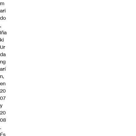
m
ari
do
,
Iña
ki
Ur
da
ng
arí
n,
en
20
07
y
20
08
.
És