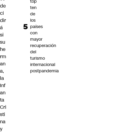
top
de
ten
ci
de
dir
los
países
á
con
si
mayor
su
recuperación
he
del
rm
turismo
an
internacional
a,
postpandemia
la
Inf
an
ta
Cri
sti
na
y