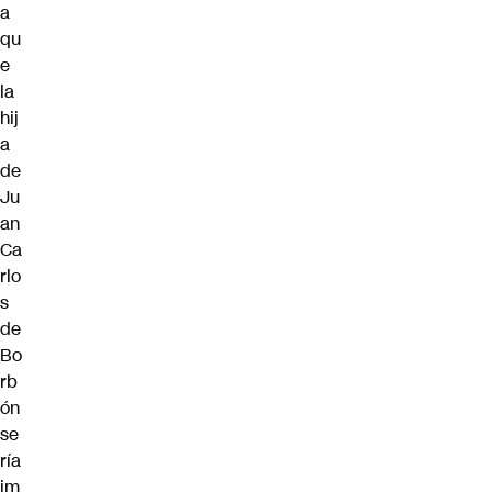
a
qu
e
la
hij
a
de
Ju
an
Ca
rlo
s
de
Bo
rb
ón
se
ría
im