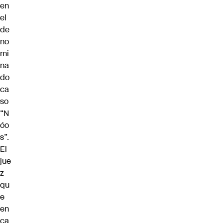
en
el
de
no
mi
na
do
ca
so
“N
óo
s”.
El
jue
z
qu
e
en
ca