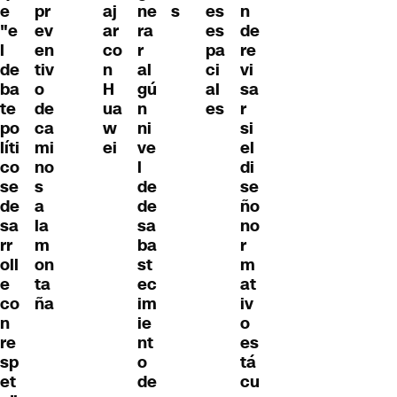
e
pr
aj
ne
s
es
n
"e
ev
ar
ra
es
de
l
en
co
r
pa
re
de
tiv
n
al
ci
vi
ba
o
H
gú
al
sa
te
de
ua
n
es
r
po
ca
w
ni
si
líti
mi
ei
ve
el
co
no
l
di
se
s
de
se
de
a
de
ño
sa
la
sa
no
rr
m
ba
r
oll
on
st
m
e
ta
ec
at
co
ña
im
iv
n
ie
o
re
nt
es
sp
o
tá
et
de
cu