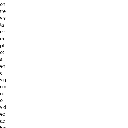
en
tre
vis
ta
co
m
pl
et
a
en
el
sig
uie
nt
e
vid
eo
ad
jun