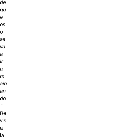
de
qu
e
es
o
se
va
a
ir
a
m
ain
an
do
”
Re
vis
a
la