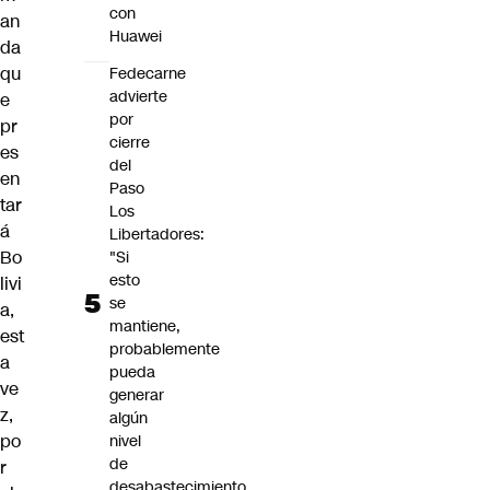
con
an
Huawei
da
qu
Fedecarne
advierte
e
por
pr
cierre
es
del
en
Paso
tar
Los
á
Libertadores:
Bo
"Si
esto
livi
se
a,
mantiene,
est
probablemente
a
pueda
ve
generar
z,
algún
po
nivel
de
r
desabastecimiento