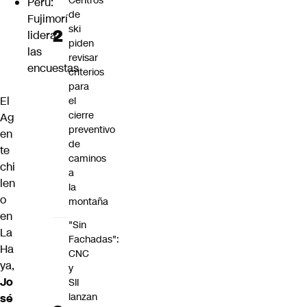
Centros
Perú:
de
Fujimorí
ski
lidera
piden
las
revisar
encuestas
criterios
para
El
el
cierre
Ag
preventivo
en
de
te
caminos
chi
a
len
la
o
montaña
en
"Sin
La
Fachadas":
Ha
CNC
ya,
y
Jo
SII
lanzan
sé