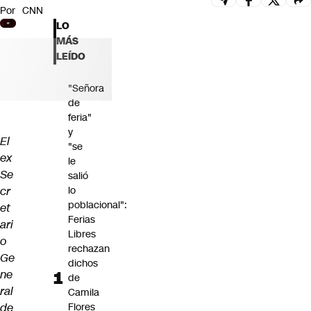
Por
CNN
Futuro 360
LO
Opinión
MÁS
LEÍDO
"Señora
de
feria"
y
El
"se
ex
le
Se
salió
cr
lo
poblacional":
et
Ferias
ari
Libres
o
rechazan
Ge
dichos
ne
de
ral
Camila
de
Flores