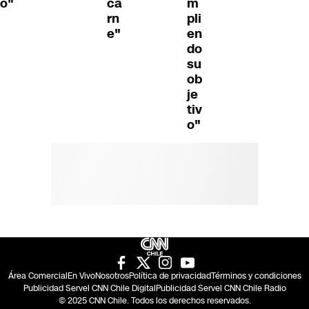
o"
ca
m
rn
pli
e"
en
do
su
ob
je
tiv
o"
Área Comercial
En Vivo
Nosotros
Política de privacidad
Términos y condiciones
Publicidad Servel CNN Chile Digital
Publicidad Servel CNN Chile Radio
© 2025 CNN Chile. Todos los derechos reservados.