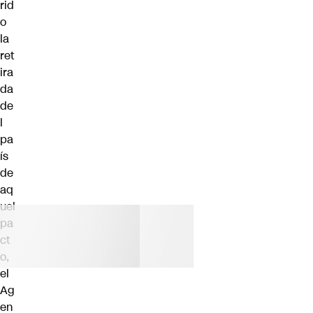
rid
o
la
ret
ira
da
de
l
pa
ís
de
aq
uel
pa
ct
o,
el
Ag
en