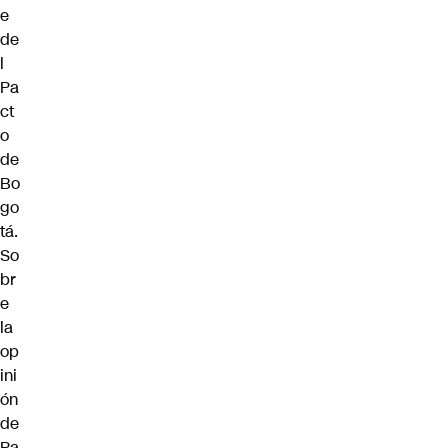
e
de
l
Pa
ct
o
de
Bo
go
tá.
So
br
e
la
op
ini
ón
de
Pa