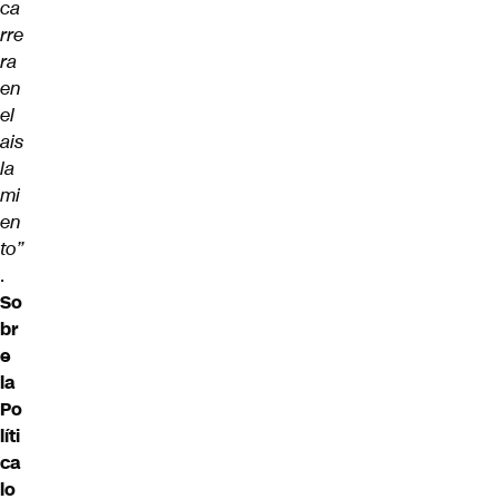
ca
rre
ra
en
el
ais
la
mi
en
to”
.
So
br
e
la
Po
líti
ca
lo