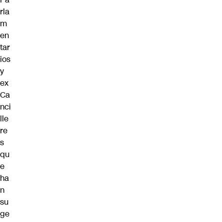
rla
m
en
tar
ios
y
ex
Ca
nci
lle
re
s
qu
e
ha
n
su
ge