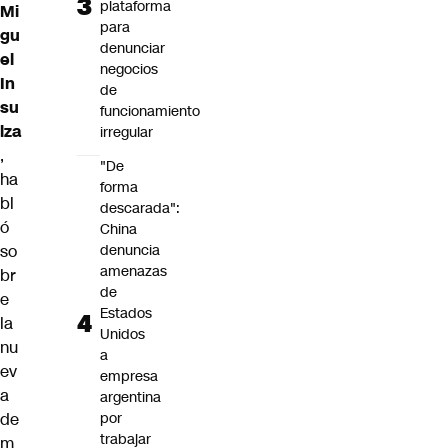
plataforma
Mi
para
gu
denunciar
el
negocios
In
de
su
funcionamiento
lza
irregular
,
"De
ha
forma
bl
descarada":
ó
China
so
denuncia
amenazas
br
de
e
Estados
la
Unidos
nu
a
ev
empresa
a
argentina
de
por
trabajar
m