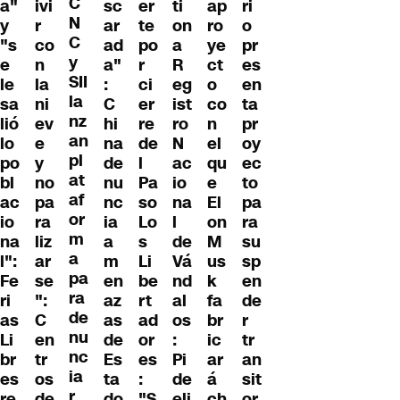
C
a"
ivi
sc
er
ti
ap
ri
N
y
r
ar
te
on
ro
o
C
"s
co
ad
po
a
ye
pr
y
e
n
a"
r
R
ct
es
SII
le
la
:
ci
eg
o
en
la
sa
ni
C
er
ist
co
ta
nz
lió
ev
hi
re
ro
n
pr
an
lo
e
na
de
N
el
oy
pl
po
y
de
l
ac
qu
ec
at
bl
no
nu
Pa
io
e
to
af
ac
pa
nc
so
na
El
pa
or
io
ra
ia
Lo
l
on
ra
m
na
liz
a
s
de
M
su
a
l":
ar
m
Li
Vá
us
sp
pa
Fe
se
en
be
nd
k
en
ra
ri
":
az
rt
al
fa
de
de
as
C
as
ad
os
br
r
nu
Li
en
de
or
:
ic
tr
nc
br
tr
Es
es
Pi
ar
an
ia
es
os
ta
:
de
á
sit
r
re
de
do
"S
eli
ch
or