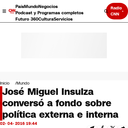
País
Mundo
Negocios
Radio
Podcast y Programas completos
CNN
Futuro 360
Cultura
Servicios
País
Mundo
Negocios
Inicio
Mundo
José Miguel Insulza
Deportes
Programas completos
conversó a fondo sobre
Cultura
Servicios
política externa e interna
Bits
CNN Data
02- 04- 2016 19:44
CNN tiempo