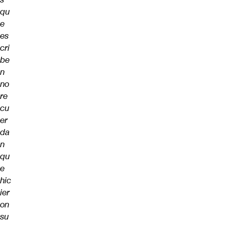
qu
e
es
cri
be
n
no
re
cu
er
da
n
qu
e
hic
ier
on
su