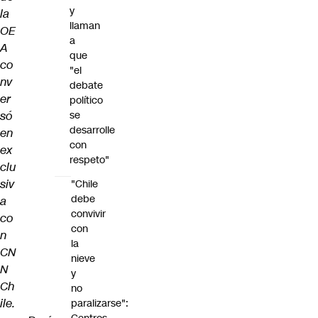
y
la
llaman
OE
a
A
que
co
"el
nv
debate
er
político
só
se
desarrolle
en
con
ex
respeto"
clu
siv
"Chile
debe
a
convivir
co
con
n
la
CN
nieve
N
y
Ch
no
ile.
paralizarse":