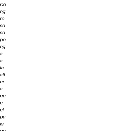
Co
ng
re
so
se
po
ng
a
a
la
alt
ur
a
qu
e
el
pa
ís
qu