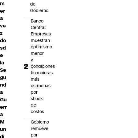
m
del
er
Gobierno
a
Banco
ve
Central:
z
Empresas
de
muestran
optimismo
sd
menor
e
y
la
condiciones
Se
financieras
gu
más
nd
estrechas
a
por
shock
Gu
de
err
costos
a
M
Gobierno
remueve
un
por
di