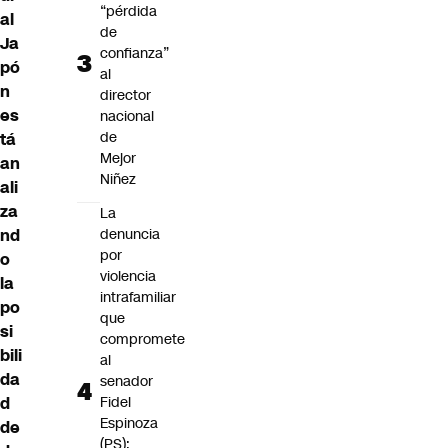
“pérdida
al
de
Ja
confianza”
pó
al
n
director
es
nacional
de
tá
Mejor
an
Niñez
ali
za
La
nd
denuncia
por
o
violencia
la
intrafamiliar
po
que
si
compromete
bili
al
da
senador
d
Fidel
Espinoza
de
(PS):