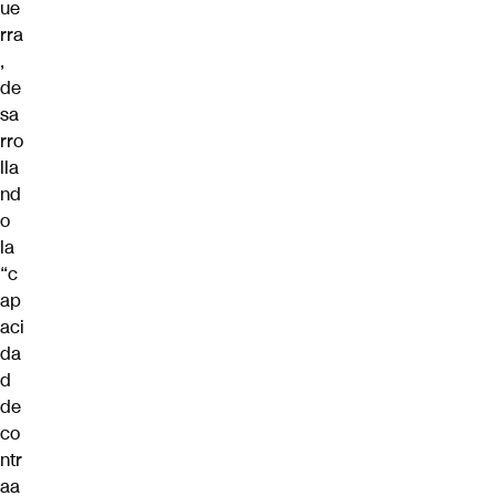
ue
rra
,
de
sa
rro
lla
nd
o
la
“c
ap
aci
da
d
de
co
ntr
aa