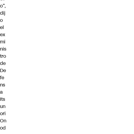
o”,
dij
o
el
ex
mi
nis
tro
de
De
fe
ns
a
Its
un
ori
On
od