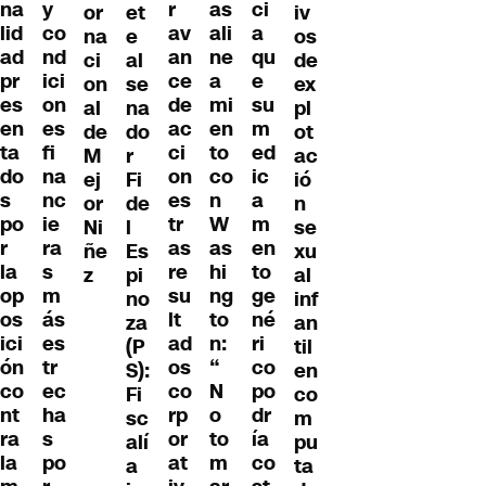
na
y
r
as
ci
or
et
iv
lid
co
av
ali
a
na
e
os
ad
nd
an
ne
qu
ci
al
de
pr
ici
ce
a
e
on
se
ex
es
on
de
mi
su
al
na
pl
en
es
ac
en
m
de
do
ot
ta
fi
ci
to
ed
M
r
ac
do
na
on
co
ic
ej
Fi
ió
s
nc
es
n
a
or
de
n
po
ie
tr
W
m
Ni
l
se
r
ra
as
as
en
ñe
Es
xu
la
s
re
hi
to
z
pi
al
op
m
su
ng
ge
no
inf
os
ás
lt
to
né
za
an
ici
es
ad
n:
ri
(P
til
ón
tr
os
“
co
S):
en
co
ec
co
N
po
Fi
co
nt
ha
rp
o
dr
sc
m
ra
s
or
to
ía
alí
pu
la
po
at
m
co
a
ta