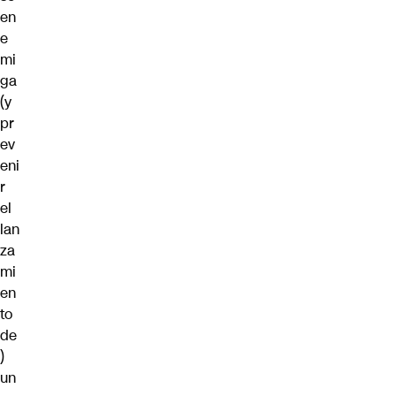
en
e
mi
ga
(y
pr
ev
eni
r
el
lan
za
mi
en
to
de
)
un