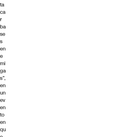
ta
ca
r
ba
se
s
en
e
mi
ga
s”,
en
un
ev
en
to
en
qu
e