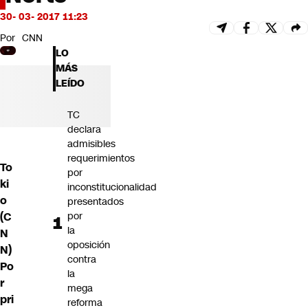
Futuro 360
30- 03- 2017 11:23
Opinión
Por
CNN
LO
MÁS
LEÍDO
TC
declara
admisibles
requerimientos
To
por
ki
inconstitucionalidad
o
presentados
(C
por
la
N
oposición
N)
contra
Po
la
r
mega
pri
reforma