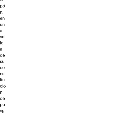
pó
n,
en
un
a
sal
id
a
de
su
co
nst
itu
ció
n
de
po
sg