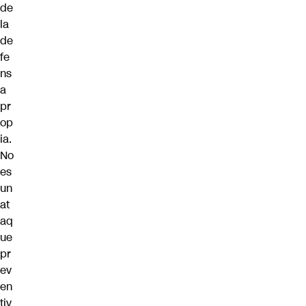
de
la
de
fe
ns
a
pr
op
ia.
No
es
un
at
aq
ue
pr
ev
en
tiv