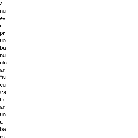
a
nu
ev
a
pr
ue
ba
nu
cle
ar.
“N
eu
tra
liz
ar
un
a
ba
se