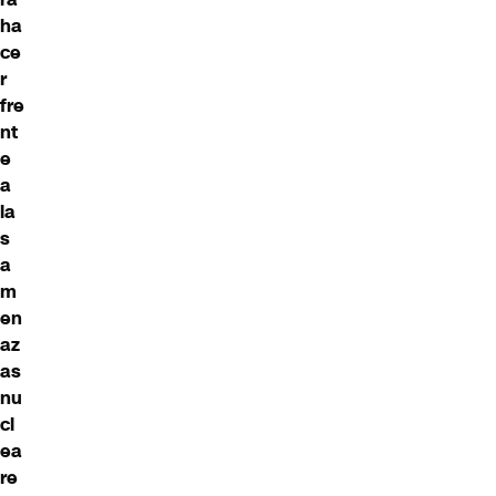
ha
ce
r
fre
nt
e
a
la
s
a
m
en
az
as
nu
cl
ea
re