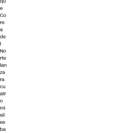
qu
e
Co
re
a
de
l
No
rte
lan
za
ra
cu
atr
o
mi
sil
es
ba