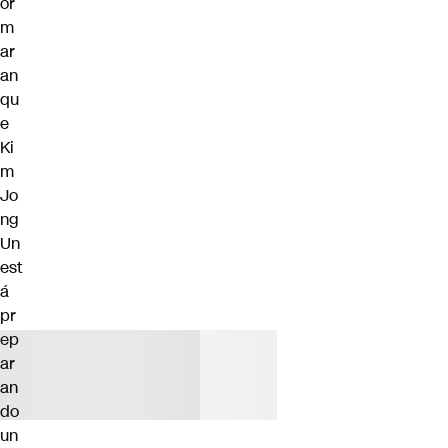
or
m
ar
an
qu
e
Ki
m
Jo
ng
Un
est
á
pr
ep
ar
an
do
un