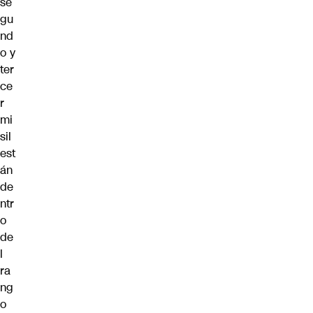
se
gu
nd
o y
ter
ce
r
mi
sil
est
án
de
ntr
o
de
l
ra
ng
o