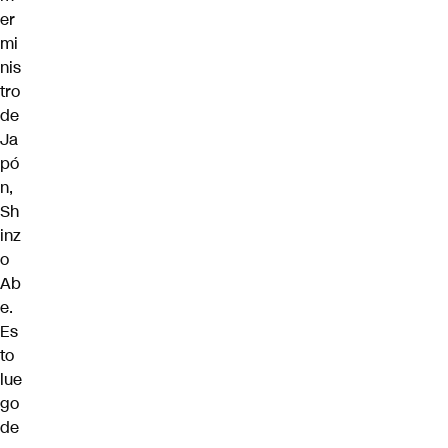
er
mi
nis
tro
de
Ja
pó
n,
Sh
inz
o
Ab
e.
Es
to
lue
go
de