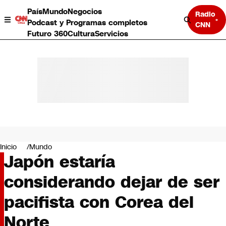
País
Mundo
Negocios
Radio
Podcast y Programas completos
CNN
Futuro 360
Cultura
Servicios
País
Mundo
Negocios
Inicio
Mundo
Japón estaría
Deportes
Programas completos
considerando dejar de ser
Cultura
Servicios
pacifista con Corea del
Bits
CNN Data
Norte
CNN tiempo