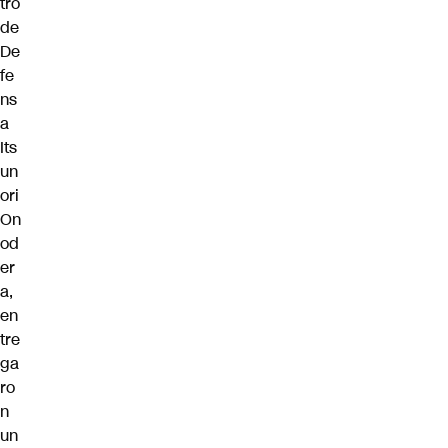
tro
de
De
fe
ns
a
Its
un
ori
On
od
er
a,
en
tre
ga
ro
n
un