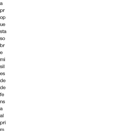
a
pr
op
ue
sta
so
br
e
mi
sil
es
de
de
fe
ns
a
al
pri
m