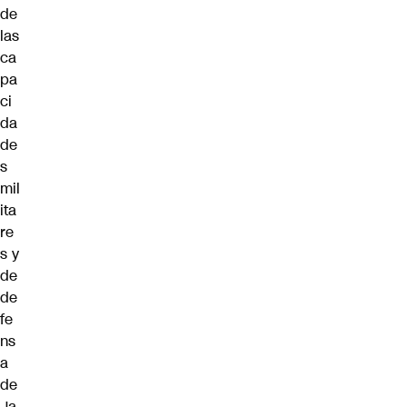
de
las
ca
pa
ci
da
de
s
mil
ita
re
s y
de
de
fe
ns
a
de
Ja