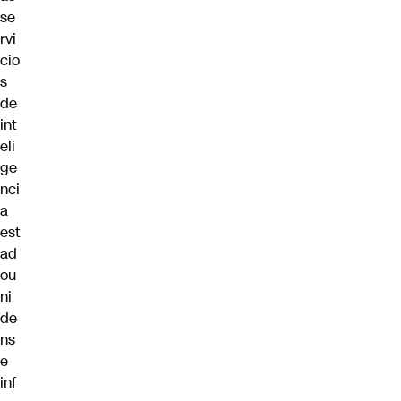
se
rvi
cio
s
de
int
eli
ge
nci
a
est
ad
ou
ni
de
ns
e
inf