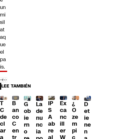
un
mi
sil
at
aq
ue
el
pa
ís.
LEE TAMBIÉN
T
B
IP
Ex
¿
G
La
D
C
an
S
ca
O
ob
de
et
de
co
A
nc
ze
ie
nu
ie
cl
C
ab
ill
m
rn
nc
ne
ar
en
re
er
pi
o
ia
n
a
tr
al
W
c
re
po
a